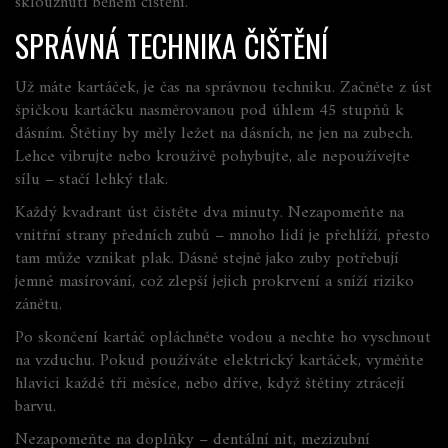
sklouznutí během čištění.
SPRÁVNÁ TECHNIKA ČIŠTĚNÍ
Už máte kartáček, je čas na správnou techniku. Začněte z úst
špičkou kartáčku nasměrovanou pod úhlem 45 stupňů k
dásním. Štětiny by měly ležet na dásních, ne jen na zubech.
Lehce vibrujte nebo krouživě pohybujte, ale nepoužívejte
sílu – stačí lehký tlak.
Každý kvadrant úst čistěte dva minuty. Nezapomeňte na
vnitřní strany předních zubů – mnoho lidí je přehlíží, přesto
tam může vznikat plak. Dásně stejně jako zuby potřebují
jemné masírování, což zlepší jejich prokrvení a sníží riziko
zánětu.
Po skončení kartáč opláchněte vodou a nechte ho vyschnout
na vzduchu. Pokud používáte elektrický kartáček, vyměňte
hlavici každé tři měsíce, nebo dříve, když štětiny ztrácejí
barvu.
Nezapomeňte na doplňky – dentální nit, mezizubní