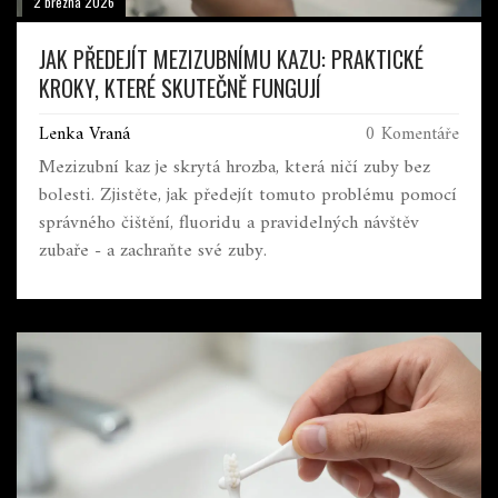
2 března 2026
JAK PŘEDEJÍT MEZIZUBNÍMU KAZU: PRAKTICKÉ
KROKY, KTERÉ SKUTEČNĚ FUNGUJÍ
Lenka Vraná
0 Komentáře
Mezizubní kaz je skrytá hrozba, která ničí zuby bez
bolesti. Zjistěte, jak předejít tomuto problému pomocí
správného čištění, fluoridu a pravidelných návštěv
zubaře - a zachraňte své zuby.