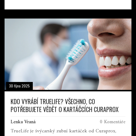
30 října 2025
KDO VYRÁBÍ TRUELIFE? VŠECHNO, CO
POTŘEBUJETE VĚDĚT O KARTÁČCÍCH CURAPROX
Lenka Vraná
0 Komentáře
TrueLife je švýcarský zubní kartáček od Curaprox,