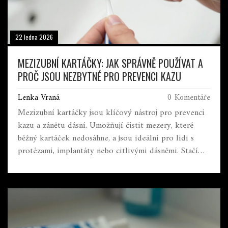
22 ledna 2026
MEZIZUBNÍ KARTÁČKY: JAK SPRÁVNĚ POUŽÍVAT A
PROČ JSOU NEZBYTNÉ PRO PREVENCI KAZU
Lenka Vraná
0 Komentáře
Mezizubní kartáčky jsou klíčový nástroj pro prevenci
kazu a zánětu dásní. Umožňují čistit mezery, které
běžný kartáček nedosáhne, a jsou ideální pro lidi s
protézami, implantáty nebo citlivými dásněmi. Stačí
jednou denně a můžete si zachránit zuby na celý život.