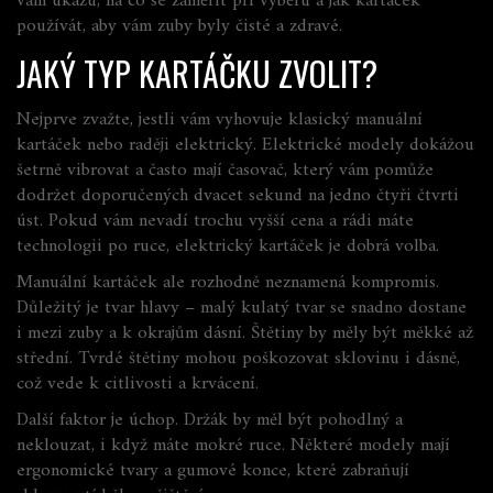
vám ukážu, na co se zaměřit při výběru a jak kartáček
používát, aby vám zuby byly čisté a zdravé.
JAKÝ TYP KARTÁČKU ZVOLIT?
Nejprve zvažte, jestli vám vyhovuje klasický manuální
kartáček nebo raději elektrický. Elektrické modely dokážou
šetrně vibrovat a často mají časovač, který vám pomůže
dodržet doporučených dvacet sekund na jedno čtyři čtvrti
úst. Pokud vám nevadí trochu vyšší cena a rádi máte
technologii po ruce, elektrický kartáček je dobrá volba.
Manuální kartáček ale rozhodně neznamená kompromis.
Důležitý je tvar hlavy – malý kulatý tvar se snadno dostane
i mezi zuby a k okrajům dásní. Štětiny by měly být měkké až
střední. Tvrdé štětiny mohou poškozovat sklovinu i dásně,
což vede k citlivosti a krvácení.
Další faktor je úchop. Držák by měl být pohodlný a
neklouzat, i když máte mokré ruce. Některé modely mají
ergonomické tvary a gumové konce, které zabraňují