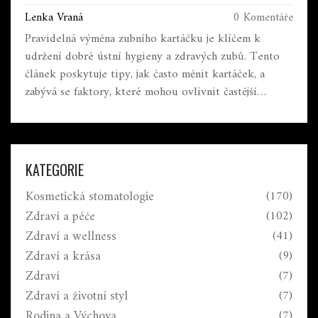
Lenka Vraná
0 Komentáře
Pravidelná výměna zubního kartáčku je klíčem k
udržení dobré ústní hygieny a zdravých zubů. Tento
článek poskytuje tipy, jak často měnit kartáček, a
zabývá se faktory, které mohou ovlivnit častější
výměnu. Přečtěte si zajímavosti a praktické rady, které
vám pomohou udržet váš úsměv zářivý.
KATEGORIE
Kosmetická stomatologie
(170)
Zdraví a péče
(102)
Zdraví a wellness
(41)
Zdraví a krása
(9)
Zdraví
(7)
Zdraví a životní styl
(7)
Rodina a Výchova
(7)