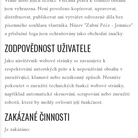
Vrané nebo jejích licencí. Všechna práva k tomuto obsahu
jsou vyhrazena. Není povoleno kopírovat, upravovat,
distribuovat, publikovat ani vytvářet odvozené díla bez
písemného souhlasu vlastníka. Název "Zubní Péče - Jemnice"
a příslušné loga jsou ochraňovány jako obchodní značky.
ZODPOVĚDNOST UŽIVATELE
Jako návštěvník webové stránky se zavazujete k
respektování autorských práv a k nepoužívání obsahu v
zneužívající, klamavé nebo nezákonný způsob. Nesmíte
pokoušet o zneužití technických funkcí webové stránky,
například automatické skenování, scrapování nebo zneužití
robotů, které by mohly ovlivnit její funkčnost.
ZAKÁZANÉ ČINNOSTI
Je zakázáno: