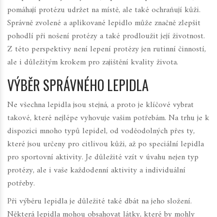
pomáhají protézu udržet na místě, ale také ochraňují kůži.
Správně zvolené a aplikované lepidlo může značně zlepšit
pohodlí při nošení protézy a také prodloužit její životnost.
Z této perspektivy není lepení protézy jen rutinní činností,
ale i důležitým krokem pro zajištění kvality života.
VÝBĚR SPRÁVNÉHO LEPIDLA
Ne všechna lepidla jsou stejná, a proto je klíčové vybrat
takové, které nejlépe vyhovuje vašim potřebám. Na trhu je k
dispozici mnoho typů lepidel, od voděodolných přes ty,
které jsou určeny pro citlivou kůži, až po speciální lepidla
pro sportovní aktivity. Je důležité vzít v úvahu nejen typ
protézy, ale i vaše každodenní aktivity a individuální
potřeby.
Při výběru lepidla je důležité také dbát na jeho složení.
Některá lepidla mohou obsahovat látky, které by mohly