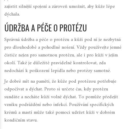
zajistit silnější spojení a zároveň umožnit, aby kůže lépe
dýchala.
ÚDRŽBA A PÉČE O PROTÉZU
Správná údržba a péče o protézu a kůži pod ní je nezbytná
pro dlouhodobé a pohodlné nošení. Vždy používejte jemné
čističe nejen pro samotnou protézu, ale i pro kůži v jejím
okolí. Také je důležité pravidelně kontrolovat, zda
nedochází k poškození lepidla nebo protézy samotné.
Je dobré mít na paměti, že kůže pod protézou potřebuje
odpočívat a dýchat. Proto si určete čas, kdy protézu
sundáte a necháte kůži volně dýchat. To pomůže předejít
vzniku podráždění nebo infekcí. Používání specifických
krémů a mastí může také pomoci udržet kůži v dobrém
kondičním stavu.