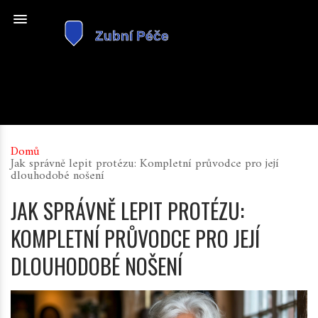
Domů
Jak správně lepit protézu: Kompletní průvodce pro její
dlouhodobé nošení
JAK SPRÁVNĚ LEPIT PROTÉZU:
KOMPLETNÍ PRŮVODCE PRO JEJÍ
DLOUHODOBÉ NOŠENÍ