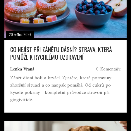
20 května 2026
CO NEJÍST PŘI ZÁNĚTU DÁSNÍ? STRAVA, KTERÁ
POMŮŽE K RYCHLÉMU UZDRAVENÍ
Lenka Vraná
0 Komentáře
Zánět dásní bolí a krvácí. Zjistěte, které potraviny
zhoršují situaci a co naopak pomáhá. Od cukrů po
kyselé pokrmy - kompletní průvodce stravou při
gingivitidě.