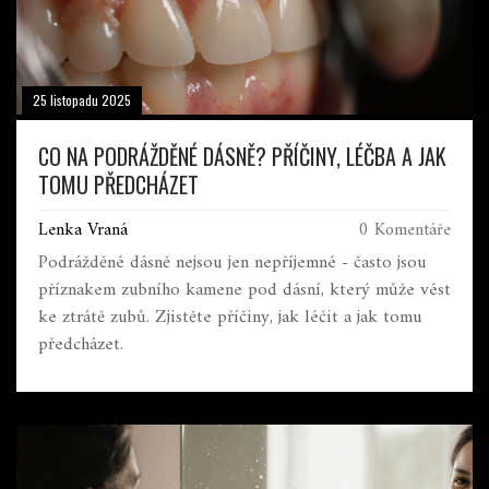
25 listopadu 2025
CO NA PODRÁŽDĚNÉ DÁSNĚ? PŘÍČINY, LÉČBA A JAK
TOMU PŘEDCHÁZET
Lenka Vraná
0 Komentáře
Podrážděné dásně nejsou jen nepříjemné - často jsou
příznakem zubního kamene pod dásní, který může vést
ke ztrátě zubů. Zjistěte příčiny, jak léčit a jak tomu
předcházet.