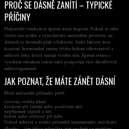
PROČ SE DÁSNĚ ZANÍTÍ – TYPICKÉ
PŘÍČINY
Nejčastější viníkem je špatná ústní hygiena. Pokud si zuby
čistíte jen rychle a vynecháváte mezizubní prostory, na
dásních se hromadí plak a bakterie. Další faktory jsou
kouření, hormonální změny (třeba během těhotenství) a
některé léky, které snižují tvorbu slin. Špatná strava s
vysokým obsahem cukru také podporuje růst škodlivých
mikroorganismů.
JAK POZNAT, ŽE MÁTE ZÁNĚT DÁSNÍ
Mezi nejčastější příznaky patří:
červená, oteklá dásní
krvácení při čištění nebo používání nití
nepříjemný zápach z úst
bolest nebo citlivost při jídle
Pokud některý z těchto příznaků zaznamenáte, nečekejte