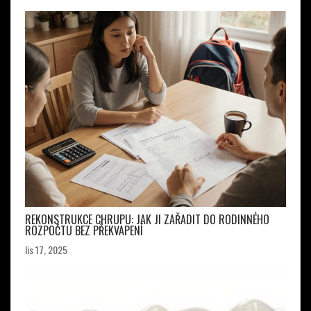
REKONSTRUKCE CHRUPU: JAK JI ZAŘADIT DO RODINNÉHO
ROZPOČTU BEZ PŘEKVAPENÍ
lis 17, 2025