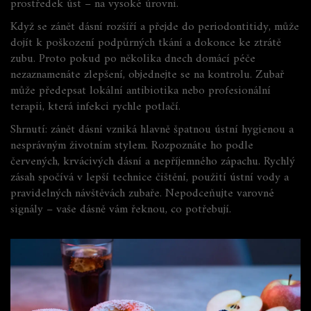
prostředek úst – na vysoké úrovni.
Když se zánět dásní rozšíří a přejde do periodontitidy, může
dojít k poškození podpůrných tkání a dokonce ke ztrátě
zubu. Proto pokud po několika dnech domácí péče
nezaznamenáte zlepšení, objednejte se na kontrolu. Zubař
může předepsat lokální antibiotika nebo profesionální
terapii, která infekci rychle potlačí.
Shrnutí: zánět dásní vzniká hlavně špatnou ústní hygienou a
nesprávným životním stylem. Rozpoznáte ho podle
červených, krvácivých dásní a nepříjemného zápachu. Rychlý
zásah spočívá v lepší technice čištění, použití ústní vody a
pravidelných návštěvách zubaře. Nepodceňujte varovné
signály – vaše dásně vám řeknou, co potřebují.