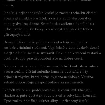
dlouho – čím dříve zakročíte, tím snadněji se problém
vyřeší.
Jedním z nejjednodušších kroků je změnit techniku čištění.
Používejte měkký kartáček a čistěte zuby alespoň dva
minuty dvakrát denně. Kromě toho začleňte dentální nit
nebo mezizubní kartáčky, které odstraní plak i z těžko
přístupných míst.
Domácí úleva může přijít i z tekutých ústních vod s
antibakteriálními složkami. Vypláchněte ústa dvakrát denně
a dejte dásním šanci se uzdravit. Pokud se krvácení zastaví a
otok ustoupí, pravděpodobně jste na dobré cestě.
Na prevenci nezapomeňte na pravidelné kontroly u zubaře.
Profesionální čištění zubního kamene odstraňuje i ty
nejmenší zbytky, které běžná hygiena nedokáže. Většina
zubařů doporučuje alespoň jednou za šest měsíců.
Neměli byste ale podceňovat ani životní styl. Omezte
sladkosti, pijte dostatek vody a zvažte odvykání kouření.
Tyto změny pomáhají udržet sliny – přirozený čistící