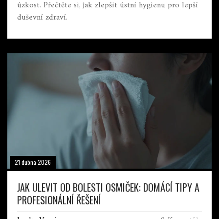
úzkost. Přečtěte si, jak zlepšit ústní hygienu pro lepší
duševní zdraví.
21 dubna 2026
JAK ULEVIT OD BOLESTI OSMIČEK: DOMÁCÍ TIPY A
PROFESIONÁLNÍ ŘEŠENÍ