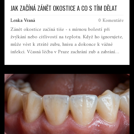
JAK ZAČÍNÁ ZÁNĚT OKOSTICE A CO S TÍM DĚLAT
Lenka Vraná
0 Komentáře
Zánět okostice začíná tiše - s mírnou bolestí při
žvýkání nebo citlivostí na teplotu. Když ho ignorujete,
může vést k ztrátě zubu, hnisu a dokonce k vážné
infekci. Včasná léčba v Praze zachrání zub a zabrání
komplikacím.