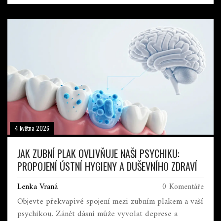
4 května 2026
JAK ZUBNÍ PLAK OVLIVŇUJE NAŠI PSYCHIKU:
PROPOJENÍ ÚSTNÍ HYGIENY A DUŠEVNÍHO ZDRAVÍ
Lenka Vraná
0 Komentáře
Objevte překvapivé spojení mezi zubním plakem a vaší
psychikou. Zánět dásní může vyvolat deprese a