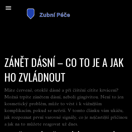
ZÁNĚT DÁSNÍ – CO TO JE A JAK
HO ZVLÁDNOUT
Máte červené, otoklé dásně a při čištění cítíte krvácení?
Možná trpíte zánětem dásní, neboli gingivitou. Není to jen
kosmetický problém, může to vést i k vážnějším
komplikacím, pokud se neřeší. V tomto článku vám ukážu,
jak rozpoznat první varovné signály, co je nejčastější příčinou
a jak na to můžete reagovat už dnes.