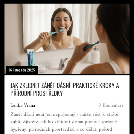
16 listopadu 2025
JAK ZKLIDNIT ZÁNĚT DÁSNÍ: PRAKTICKÉ KROKY A
PŘÍRODNÍ PROSTŘEDKY
Lenka Vraná
0 Komentáře
Zánět dásní není jen nepříjemný - může vést k ztrátě
zubů. Zjistěte, jak ho zklidnit doma pomocí správné
hygieny, přírodních prostředků a co dělat, pokud