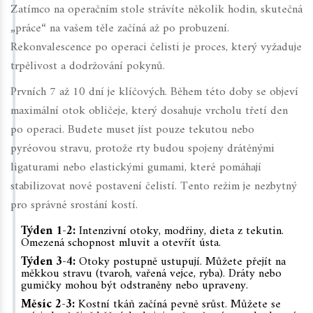
Zatímco na operačním stole strávíte několik hodin, skutečná
„práce“ na vašem těle začíná až po probuzení.
Rekonvalescence po operaci čelisti je proces, který vyžaduje
trpělivost a dodržování pokynů.
Prvních 7 až 10 dní je klíčových. Během této doby se objeví
maximální otok obličeje, který dosahuje vrcholu třetí den
po operaci. Budete muset jíst pouze tekutou nebo
pyréovou stravu, protože rty budou spojeny drátěnými
ligaturami nebo elastickými gumami, které pomáhají
stabilizovat nové postavení čelistí. Tento režim je nezbytný
pro správné srostání kostí.
Týden 1-2:
Intenzivní otoky, modřiny, dieta z tekutin.
Omezená schopnost mluvit a otevřít ústa.
Týden 3-4:
Otoky postupně ustupují. Můžete přejít na
měkkou stravu (tvaroh, vařená vejce, ryba). Dráty nebo
gumičky mohou být odstraněny nebo upraveny.
Měsíc 2-3:
Kostní tkáň začíná pevně srůst. Můžete se