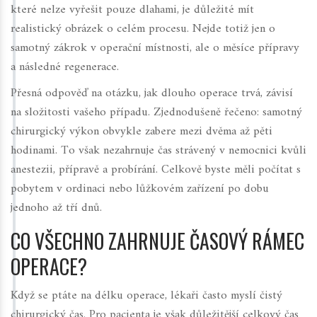
které nelze vyřešit pouze dlahami, je důležité mít
realistický obrázek o celém procesu. Nejde totiž jen o
samotný zákrok v operační místnosti, ale o měsíce přípravy
a následné regenerace.
Přesná odpověď na otázku, jak dlouho operace trvá, závisí
na složitosti vašeho případu. Zjednodušeně řečeno: samotný
chirurgický výkon obvykle zabere mezi dvěma až pěti
hodinami. To však nezahrnuje čas strávený v nemocnici kvůli
anestezii, přípravě a probírání. Celkově byste měli počítat s
pobytem v ordinaci nebo lůžkovém zařízení po dobu
jednoho až tří dnů.
CO VŠECHNO ZAHRNUJE ČASOVÝ RÁMEC
OPERACE?
Když se ptáte na délku operace, lékaři často myslí čistý
chirurgický čas. Pro pacienta je však důležitější celkový čas