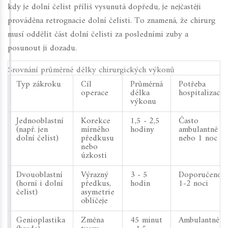
kdy je dolní čelist příliš vysunutá dopředu, je nejčastěji
prováděna retrognacie dolní čelisti. To znamená, že chirurg
musí oddělit část dolní čelisti za posledními zuby a
posunout ji dozadu.
Srovnání průměrné délky chirurgických výkonů
Typ zákroku
Cíl
Průměrná
Potřeba
operace
délka
hospitalizace
výkonu
Jednooblastní
Korekce
1,5 - 2,5
Často
(např. jen
mírného
hodiny
ambulantně
dolní čelist)
předkusu
nebo 1 noc
nebo
úzkosti
Dvouoblastní
Výrazný
3 - 5
Doporučeno
(horní i dolní
předkus,
hodin
1-2 noci
čelist)
asymetrie
obličeje
Genioplastika
Změna
45 minut
Ambulantně