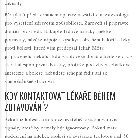
zakusily.
Pár týdnů před termínem operace navštívíte anesteziologa
pro vyšetření zdravotní způsobilosti. Zároveň si připravte
domácí prostředí. Nakupte ledové balíčky, měkké
potraviny, mléčné nápoje s vysokým obsahem kalorií a léky
proti bolesti, které vám předepsal lékař. Mějte
připraveného někoho, kdo vás doveze domů a bude se o vás
starat alespoň první dva dny, protože pod vlivem zbytkové
anestezie a bolesti nebudete schopni řídit ani se
samoobslužně stravovat.
KDY KONTAKTOVAT LÉKAŘE BĚHEM
ZOTAVOVÁNÍ?
Ačkoli je bolest a otok očekávatelný, existují varovné
signály, které by neměly být ignorovány. Pokud máte
podezření na infekci, projeví se zvýšenou teplotou nad 38