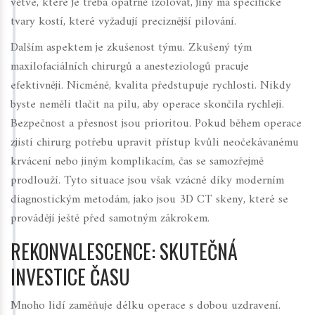
větve, které je třeba opatrně izolovat, jiný má specifické
tvary kostí, které vyžadují preciznější pilování.
Dalším aspektem je zkušenost týmu. Zkušený tým
maxilofaciálních chirurgů a anesteziologů pracuje
efektivněji. Nicméně, kvalita předstupuje rychlosti. Nikdy
byste neměli tlačit na pilu, aby operace skončila rychleji.
Bezpečnost a přesnost jsou prioritou. Pokud během operace
zjistí chirurg potřebu upravit přístup kvůli neočekávanému
krvácení nebo jiným komplikacím, čas se samozřejmě
prodlouží. Tyto situace jsou však vzácné díky moderním
diagnostickým metodám, jako jsou 3D CT skeny, které se
provádějí ještě před samotným zákrokem.
REKONVALESCENCE: SKUTEČNÁ
INVESTICE ČASU
Mnoho lidí zaměňuje délku operace s dobou uzdravení.