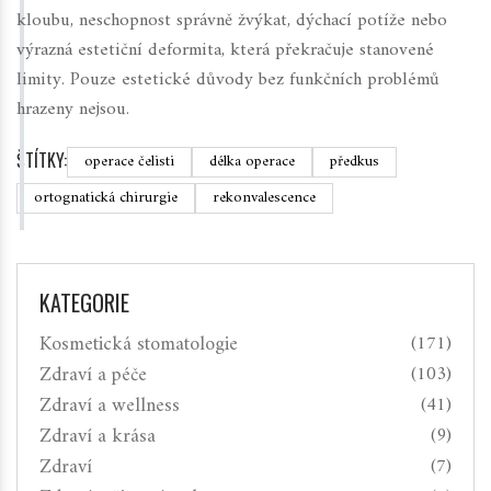
kloubu, neschopnost správně žvýkat, dýchací potíže nebo
výrazná estetiční deformita, která překračuje stanovené
limity. Pouze estetické důvody bez funkčních problémů
hrazeny nejsou.
ŠTÍTKY:
operace čelisti
délka operace
předkus
ortognatická chirurgie
rekonvalescence
KATEGORIE
Kosmetická stomatologie
(171)
Zdraví a péče
(103)
Zdraví a wellness
(41)
Zdraví a krása
(9)
Zdraví
(7)