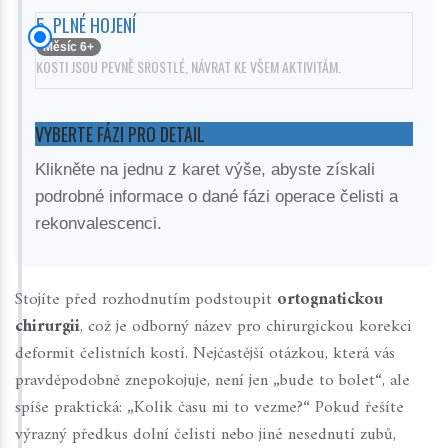
5. PLNÉ HOJENÍ
Měsíc 6+
KOSTI JSOU PEVNĚ SROSTLÉ, NÁVRAT KE VŠEM AKTIVITÁM.
VYBERTE FÁZI PRO DETAIL
Klikněte na jednu z karet výše, abyste získali
podrobné informace o dané fázi operace čelisti a
rekonvalescenci.
Stojíte před rozhodnutím podstoupit
ortognatickou
chirurgii
, což je odborný název pro
chirurgickou korekci
deformit čelistních kostí
.
Nejčastější otázkou, která vás
pravděpodobně znepokojuje, není jen „bude to bolet“, ale
spíše praktická: „Kolik času mi to vezme?“ Pokud řešíte
výrazný
předkus dolní čelisti
nebo jiné nesednutí zubů,