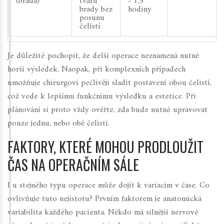
(brada)
tvaru
- 1,5
brady bez
hodiny
posunu
čelistí
Je důležité pochopit, že delší operace neznamená nutně
horší výsledek. Naopak, při komplexních případech
umožňuje chirurgovi pečlivěji sladit postavení obou čelistí,
což vede k lepšímu funkčnímu výsledku a estetice. Při
plánování si proto vždy ověřte, zda bude nutné upravovat
pouze jednu, nebo obě čelisti.
FAKTORY, KTERÉ MOHOU PRODLOUŽIT
ČAS NA OPERAČNÍM SÁLE
I u stejného typu operace může dojít k variacím v čase. Co
ovlivňuje tuto nejistotu? Prvním faktorem je anatomická
variabilita každého pacienta. Někdo má silnější nervové