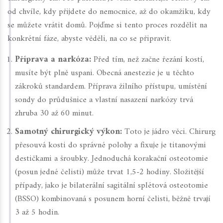
od chvíle, kdy přijdete do nemocnice, až do okamžiku, kdy
se můžete vrátit domů. Pojďme si tento proces rozdělit na
konkrétní fáze, abyste věděli, na co se připravit.
Příprava a narkóza:
Před tím, než začne řezání kostí,
musíte být plně uspani. Obecná anestezie je u těchto
zákroků standardem. Příprava žilního přístupu, umístění
sondy do průdušnice a vlastní nasazení narkózy trvá
zhruba 30 až 60 minut.
Samotný chirurgický výkon:
Toto je jádro věci. Chirurg
přesouvá kosti do správné polohy a fixuje je titanovými
destičkami a šroubky. Jednoduchá korakační osteotomie
(posun jedné čelisti) může trvat 1,5-2 hodiny. Složitější
případy, jako je bilaterální sagitální splétová osteotomie
(BSSO) kombinovaná s posunem horní čelisti, běžně trvají
3 až 5 hodin.