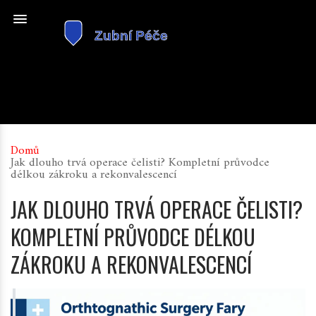
Domů
Jak dlouho trvá operace čelisti? Kompletní průvodce
délkou zákroku a rekonvalescencí
JAK DLOUHO TRVÁ OPERACE ČELISTI?
KOMPLETNÍ PRŮVODCE DÉLKOU
ZÁKROKU A REKONVALESCENCÍ