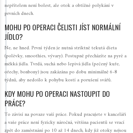
nepřítelem není bolest, ale otok a obtížné polykání v
prvních dnech.
MOHU PO OPERACI ČELISTI JÍST NORMÁLNÍ
JÍDLO?
Ne, ne hned. První týden je nutná striktně tekutá dieta
(polévky, smoothies, vývary). Postupně přecházíte na pyré a
měkká jídla. Tvrdá, suchá nebo lepivá jídla (pečený kuře,
ořechy, bonbony) jsou zakázána po dobu minimálně 6-8
týdnů, aby nedošlo k pohybu kostí a porušení svářů.
KDY MOHU PO OPERACI NASTOUPIT DO
PRÁCE?
To závisí na povaze vaší práce. Pokud pracujete v kanceláři
a vaše práce není fyzicky náročná, většina pacientů se vrací
zpět do zaměstnání po 10 až 14 dnech, kdy již otoky nejsou