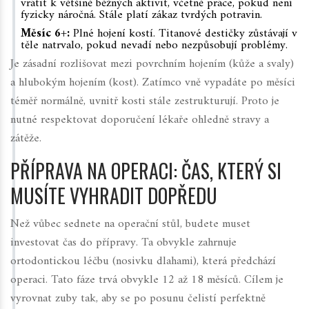
vrátit k většině běžných aktivit, včetně práce, pokud není
fyzicky náročná. Stále platí zákaz tvrdých potravin.
Měsíc 6+:
Plné hojení kostí. Titanové destičky zůstávají v
těle natrvalo, pokud nevadí nebo nezpůsobují problémy.
Je zásadní rozlišovat mezi povrchním hojením (kůže a svaly)
a hlubokým hojením (kost). Zatímco vně vypadáte po měsíci
téměř normálně, uvnitř kosti stále zestrukturují. Proto je
nutné respektovat doporučení lékaře ohledně stravy a
zátěže.
PŘÍPRAVA NA OPERACI: ČAS, KTERÝ SI
MUSÍTE VYHRADIT DOPŘEDU
Než vůbec sednete na operační stůl, budete muset
investovat čas do přípravy. Ta obvykle zahrnuje
ortodontickou léčbu (nosivku dlahami), která předchází
operaci. Tato fáze trvá obvykle 12 až 18 měsíců. Cílem je
vyrovnat zuby tak, aby se po posunu čelistí perfektně