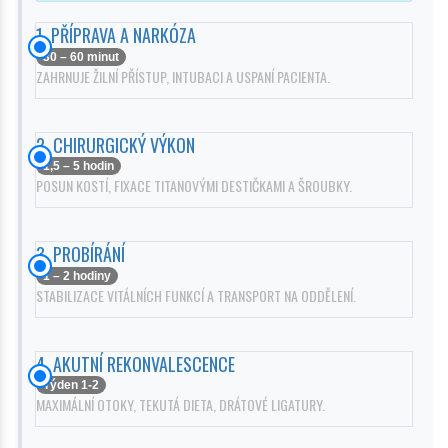
1. PŘÍPRAVA A NARKÓZA
30 – 60 minut
ZAHRNUJE ŽILNÍ PŘÍSTUP, INTUBACI A USPANÍ PACIENTA.
2. CHIRURGICKÝ VÝKON
1,5 – 5 hodin
POSUN KOSTÍ, FIXACE TITANOVÝMI DESTIČKAMI A ŠROUBKY.
3. PROBÍRÁNÍ
1 – 2 hodiny
STABILIZACE VITÁLNÍCH FUNKCÍ A TRANSPORT NA ODDĚLENÍ.
4. AKUTNÍ REKONVALESCENCE
Týden 1-2
MAXIMÁLNÍ OTOKY, TEKUTÁ DIETA, DRÁTOVÉ LIGATURY.