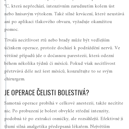
°C, která nepřechází, intenzivním zarudnutím kolem úst
nebo hnisavým výtokem. Také silné krvácení, které neustává
ani po aplikaci tlakového obvazu, vyžaduje okamžitou
pomoc.
Trvalá necitlivost rtů nebo brady může být vedlejším
účinkem operace, protože dochází k podráždění nervů. Ve
většině případů jde o dočasnou parestezii, která odezní
během několika týdnů či měsíců. Pokud však necitlivost
přetrvává déle než šest měsíců, konzultujte to se svým
chirurgem.
JE OPERACE ČELISTI BOLESTIVÁ?
Samotná operace probíhá v celkové anestezii, takže necítíte
nic. Po probuzení je bolest obvykle střední intenzity,
podobná té po extrakci osmičky, ale rozsáhlejší. Efektivně ji
tlumí silná analgetika předepsaná lékařem. Největším