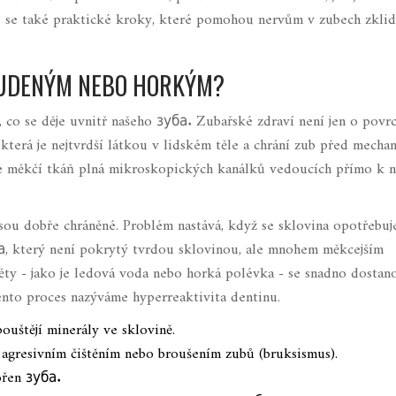
e se také praktické kroky, které pomohou nervům v zubech zklid
STUDENÝM NEBO HORKÝM?
, co se děje uvnitř našeho зуба. Zubařské zdraví není jen o povr
 která je
nejtvrdší látkou v lidském těle a chrání zub před mecha
 je měkčí tkáň plná mikroskopických kanálků vedoucích přímo k 
jsou dobře chráněné. Problém nastává, když se sklovina opotřebuj
уба, který není pokrytý tvrdou sklovinou, ale mnohem měkcejším
ěty - jako je ledová voda nebo horká polévka - se snadno dostan
ento proces nazýváme hyperreaktivita dentinu.
ouštějí minerály ve sklovině.
agresivním čištěním nebo broušením zubů (bruksismus).
ořen зуба.