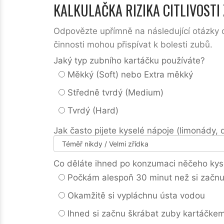
KALKULAČKA RIZIKA CITLIVOSTI
Odpovězte upřímně na následující otázky o
činnosti mohou přispívat k bolesti zubů.
Jaký typ zubního kartáčku používáte?
Měkký (Soft) nebo Extra měkký
Středně tvrdý (Medium)
Tvrdý (Hard)
Jak často pijete kyselé nápoje (limonády, d
Co děláte ihned po konzumaci něčeho kys
Počkám alespoň 30 minut než si začnu 
Okamžitě si vypláchnu ústa vodou
Ihned si začnu škrábat zuby kartáčke