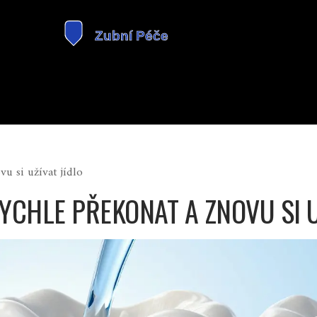
vu si užívat jídlo
 RYCHLE PŘEKONAT A ZNOVU SI U