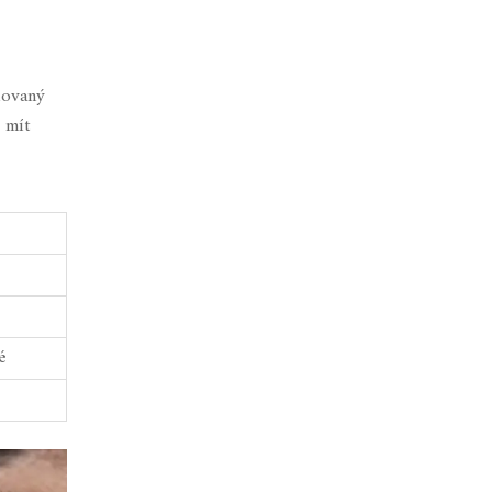
lovaný
 mít
é