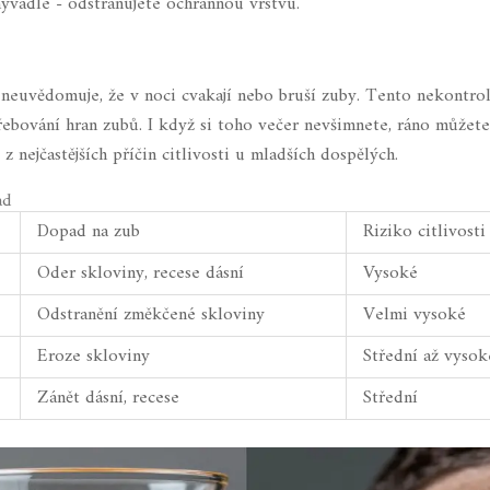
vadle - odstranujete ochrannou vrstvu.
i neuvědomuje, že v noci cvakají nebo bruší zuby. Tento nekontro
řebování hran zubů. I když si toho večer nevšimnete, ráno můžete
 z nejčastějších příčin citlivosti u mladších dospělých.
ad
Dopad na zub
Riziko citlivosti
Oder skloviny, recese dásní
Vysoké
Odstranění změkčené skloviny
Velmi vysoké
Eroze skloviny
Střední až vysok
Zánět dásní, recese
Střední