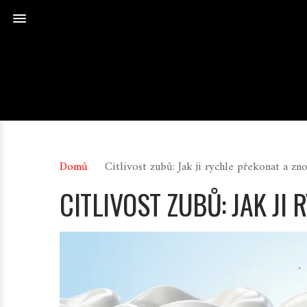
Domů
Citlivost zubů: Jak ji rychle překonat a zno
CITLIVOST ZUBŮ: JAK JI