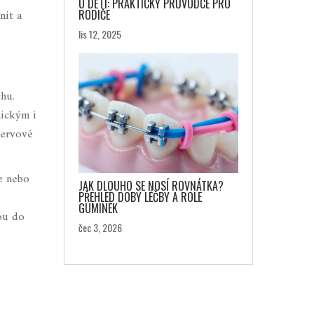
U DĚTÍ: PRAKTICKÝ PRŮVODCE PRO
nit a
RODIČE
lis 12, 2025
chu.
nickým i
nervové
e nebo
JAK DLOUHO SE NOSÍ ROVNÁTKA?
PŘEHLED DOBY LÉČBY A ROLE
GUMINEK
ou do
čec 3, 2026