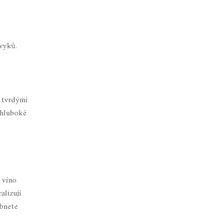
ávyků.
s tvrdými
) hluboké
 víno
alizují
ábnete