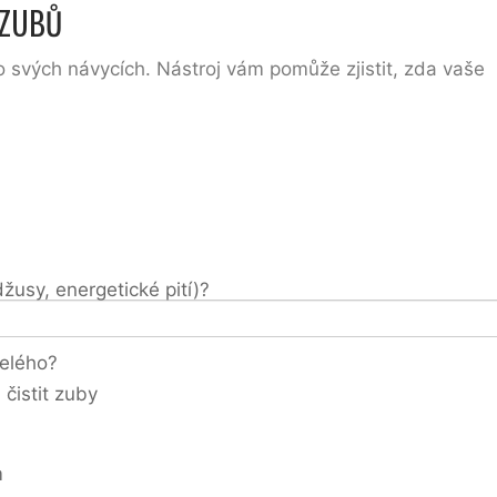
 ZUBŮ
 svých návycích. Nástroj vám pomůže zjistit, zda vaše
žusy, energetické pití)?
elého?
čistit zuby
m