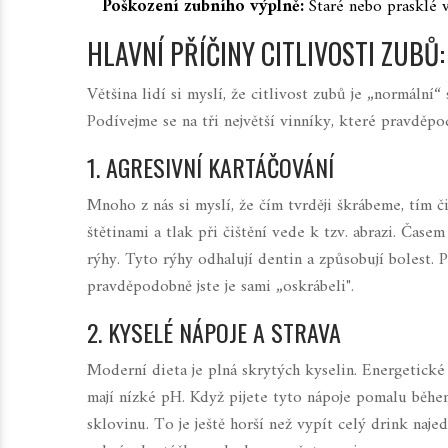
Poškození zubního výplně:
Staré nebo prasklé 
HLAVNÍ PŘÍČINY CITLIVOSTI ZUBŮ
Většina lidí si myslí, že citlivost zubů je „normální
Podívejme se na tři největší vinníky, které pravdě
1. AGRESIVNÍ KARTÁČOVÁNÍ
Mnoho z nás si myslí, že čím tvrději škrábeme, tím 
štětinami a tlak při čištění vede k tzv. abrazi. Čas
rýhy. Tyto rýhy odhalují dentin a způsobují bolest.
pravděpodobně jste je sami „oskrábeli".
2. KYSELÉ NÁPOJE A STRAVA
Moderní dieta je plná skrytých kyselin. Energetické
mají nízké pH. Když pijete tyto nápoje pomalu během
sklovinu. To je ještě horší než vypít celý drink naj