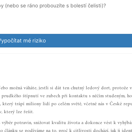
y (nebo se ráno probouzíte s bolestí čelisti)?
Vypočítat mé riziko
bo možná váháte, jestli si dát ten chutný ledový dort, protože v
, prudkého štípnutí ve zubech při kontaktu s něčím studeným, h
 který trápí miliony lidí po celém světě, včetně nás v České repu
, který lze řešit.
výběr potravin, snižovat kvalitu života a dokonce vést k vyhýbá
 článku se podíváme na to, proč k citlivosti dochází, jak ji ident