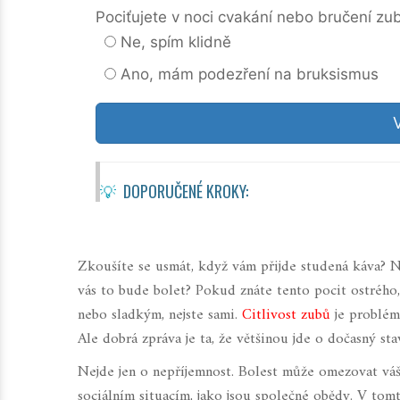
Pociťujete v noci cvakání nebo bručení zub
Ne, spím klidně
Ano, mám podezření na bruksismus
💡
DOPORUČENÉ KROKY:
Zkoušíte se usmát, když vám přijde studená káva? Ne
vás to bude bolet? Pokud znáte tento pocit ostrého
nebo sladkým, nejste sami.
Citlivost zubů
je problém,
Ale dobrá zpráva je ta, že většinou jde o dočasný stav
Nejde jen o nepříjemnost. Bolest může omezovat váš 
sociálním situacím, jako jsou společné obědy. V tomto