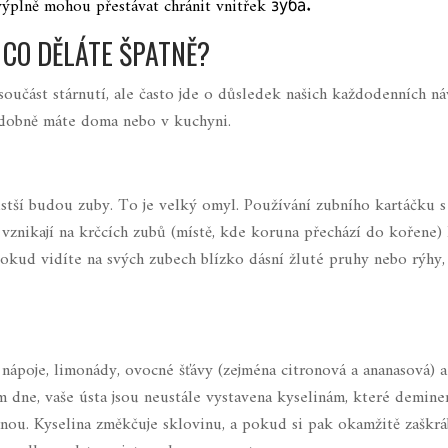
výplně mohou přestávat chránit vnitřek зуба.
: CO DĚLÁTE ŠPATNĚ?
“ součást stárnutí, ale často jde o důsledek našich každodenních n
podobně máte doma nebo v kuchyni.
čistší budou zuby. To je velký omyl. Používání zubního kartáčku 
em vznikají na krčcích zubů (místě, kde koruna přechází do kořene
 Pokud vidíte na svých zubech blízko dásní žluté pruhy nebo rýhy,
 nápoje, limonády, ovocné šťávy (zejména citronová a ananasová) a
 dne, vaše ústa jsou neustále vystavena kyselinám, které deminer
ednou. Kyselina změkčuje sklovinu, a pokud si pak okamžitě zaškr