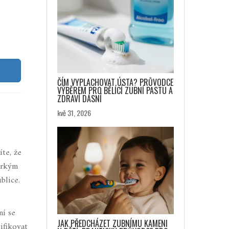
ČÍM VYPLACHOVAT ÚSTA? PRŮVODCE
VÝBĚREM PRO BĚLÍCÍ ZUBNÍ PASTU A
ZDRAVÍ DÁSNÍ
kvě 31, 2026
íte, že
orkým
blice.
ní se
JAK PŘEDCHÁZET ZUBNÍMU KAMENI
ifikovat