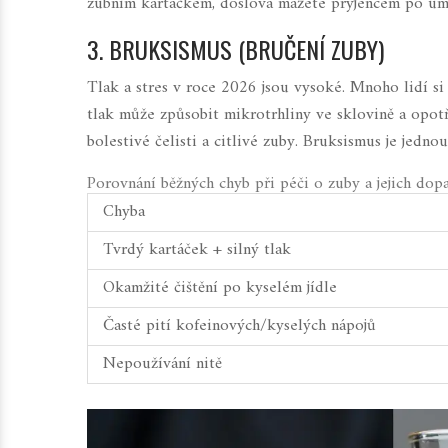
zubním kartáčkem, doslova mažete pryjencem po umy
3. BRUKSISMUS (BRUČENÍ ZUBY)
Tlak a stres v roce 2026 jsou vysoké. Mnoho lidí s
tlak může způsobit mikrotrhliny ve sklovině a opot
bolestivé čelisti a citlivé zuby. Bruksismus je jednou
Porovnání běžných chyb při péči o zuby a jejich dop
Chyba
Tvrdý kartáček + silný tlak
Okamžité čištění po kyselém jídle
Časté pití kofeinových/kyselých nápojů
Nepoužívání nitě