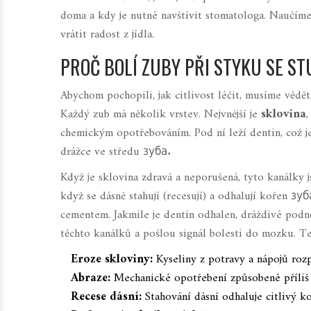
doma a kdy je nutné navštívit stomatologa. Naučím
vrátit radost z jídla.
PROČ BOLÍ ZUBY PŘI STYKU SE 
Abychom pochopili, jak citlivost léčit, musíme vědět
Každý zub má několik vrstev. Nejvnější je
sklovina
,
chemickým opotřebováním
.
Pod ní leží dentin, což
drážce ve středu зуба.
Když je sklovina zdravá a neporušená, tyto kanálky 
když se dásně stahují (recesují) a odhalují kořen з
cementem. Jakmile je dentin odhalen, dráždivé podn
těchto kanálků a pošlou signál bolesti do mozku. T
Eroze skloviny:
Kyseliny z potravy a nápojů rozp
Abraze:
Mechanické opotřebení způsobené příliš 
Recese dásní:
Stahování dásní odhaluje citlivý k