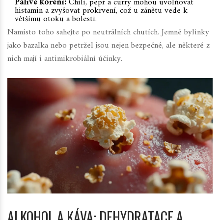
Pálivé koření:
Chili, pepř a curry mohou uvolňovat
histamin a zvyšovat prokrvení, což u zánětu vede k
většímu otoku a bolesti.
Namísto toho sahejte po neutrálních chutích. Jemné bylinky
jako bazalka nebo petržel jsou nejen bezpečné, ale některé z
nich mají i antimikrobiální účinky.
ALKOHOL A KÁVA: DEHYDRATACE A