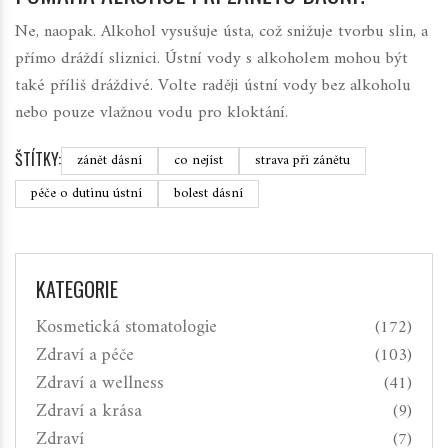
Ne, naopak. Alkohol vysušuje ústa, což snižuje tvorbu slin, a
přímo dráždí sliznici. Ústní vody s alkoholem mohou být
také příliš dráždivé. Volte raději ústní vody bez alkoholu
nebo pouze vlažnou vodu pro kloktání.
ŠTÍTKY:
zánět dásní
co nejíst
strava při zánětu
péče o dutinu ústní
bolest dásní
KATEGORIE
Kosmetická stomatologie
(172)
Zdraví a péče
(103)
Zdraví a wellness
(41)
Zdraví a krása
(9)
Zdraví
(7)