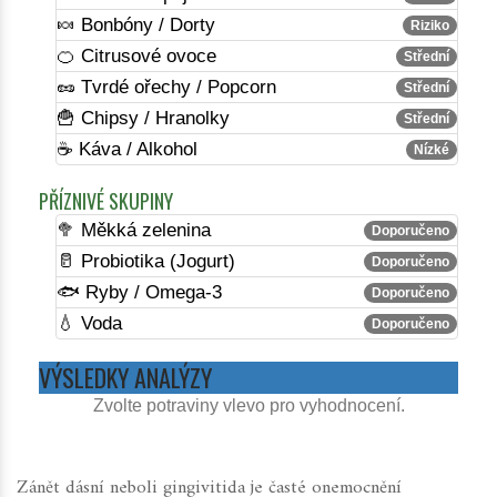
🍬 Bonbóny / Dorty
Riziko
🍊 Citrusové ovoce
Střední
🥜 Tvrdé ořechy / Popcorn
Střední
🍟 Chipsy / Hranolky
Střední
☕ Káva / Alkohol
Nízké
PŘÍZNIVÉ SKUPINY
🥦 Měkká zelenina
Doporučeno
🥛 Probiotika (Jogurt)
Doporučeno
🐟 Ryby / Omega-3
Doporučeno
💧 Voda
Doporučeno
VÝSLEDKY ANALÝZY
Zvolte potraviny vlevo pro vyhodnocení.
Zánět dásní neboli
gingivitida
je
časté onemocnění