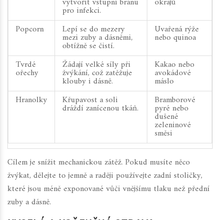
vytvořit vstupní bránu
okrajů
pro infekci.
Popcorn
Lepí se do mezery
Uvařená rýže
mezi zuby a dásněmi,
nebo quinoa
obtížně se čistí.
Tvrdé
Žádají velké síly při
Kakao nebo
ořechy
žvýkání, což zatěžuje
avokádové
klouby i dásně.
máslo
Hranolky
Křupavost a soli
Bramborové
dráždí zanícenou tkáň.
pyré nebo
dušené
zeleninové
směsi
Cílem je snížit mechanickou zátěž. Pokud musíte něco
žvýkat, dělejte to jemně a raději používejte zadní stoličky,
které jsou méně exponované vůči vnějšímu tlaku než přední
zuby a dásně.