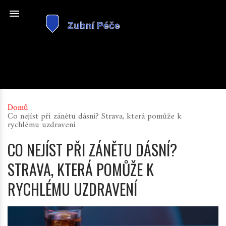
Domů
Co nejíst při zánětu dásní? Strava, která pomůže k
rychlému uzdravení
CO NEJÍST PŘI ZÁNĚTU DÁSNÍ?
STRAVA, KTERÁ POMŮŽE K
RYCHLÉMU UZDRAVENÍ