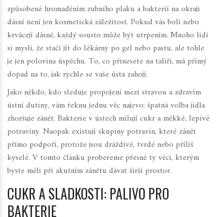
způsobené hromaděním zubního plaku a bakterií na okraji
dásní
není jen kosmetická záležitost. Pokud vás bolí nebo
krvácejí dásně, každý sousto může být utrpením. Mnoho lidí
si myslí, že stačí jít do lékárny po gel nebo pastu, ale tohle
je jen polovina úspěchu. To, co přinesete na talíři, má přímý
dopad na to, jak rychle se vaše ústa zahojí.
Jako někdo, kdo sleduje propojení mezi stravou a zdravím
ústní dutiny, vám řeknu jednu věc najevo: špatná volba jídla
zhoršuje zánět. Bakterie v ústech milují cukr a měkké, lepivé
potraviny. Naopak existují skupiny potravin, které zánět
přímo podpoří, protože jsou dráždivé, tvrdé nebo příliš
kyselé. V tomto článku probereme přesně ty věci, kterým
byste měli při akutním zánětu dávat širší prostor.
CUKR A SLADKOSTI: PALIVO PRO
BAKTERIE