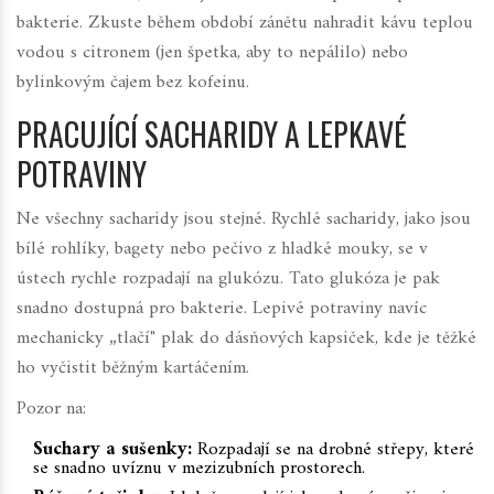
bakterie. Zkuste během období zánětu nahradit kávu teplou
vodou s citronem (jen špetka, aby to nepálilo) nebo
bylinkovým čajem bez kofeinu.
PRACUJÍCÍ SACHARIDY A LEPKAVÉ
POTRAVINY
Ne všechny sacharidy jsou stejné. Rychlé sacharidy, jako jsou
bílé rohlíky, bagety nebo pečivo z hladké mouky, se v
ústech rychle rozpadají na glukózu. Tato glukóza je pak
snadno dostupná pro bakterie. Lepivé potraviny navíc
mechanicky „tlačí" plak do dásňových kapsiček, kde je těžké
ho vyčistit běžným kartáčením.
Pozor na:
Suchary a sušenky:
Rozpadají se na drobné střepy, které
se snadno uvíznu v mezizubních prostorech.