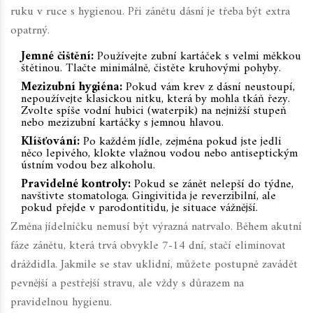
ruku v ruce s hygienou. Při zánětu dásní je třeba být extra
opatrný.
Jemné čištění:
Používejte zubní kartáček s velmi měkkou
štětinou. Tlačte minimálně, čistěte kruhovými pohyby.
Mezizubní hygiéna:
Pokud vám krev z dásní neustoupí,
nepoužívejte klasickou nitku, která by mohla tkáň řezy.
Zvolte spíše vodní hubici (waterpik) na nejnižší stupeň
nebo mezizubní kartáčky s jemnou hlavou.
Klíšťování:
Po každém jídle, zejména pokud jste jedli
něco lepivého, klokte vlažnou vodou nebo antiseptickým
ústním vodou bez alkoholu.
Pravidelné kontroly:
Pokud se zánět nelepší do týdne,
navštivte stomatologa. Gingivitida je reverzibilní, ale
pokud přejde v parodontitidu, je situace vážnější.
Změna jídelníčku nemusí být výrazná natrvalo. Během akutní
fáze zánětu, která trvá obvykle 7-14 dní, stačí eliminovat
dráždidla. Jakmile se stav uklidní, můžete postupně zavádět
pevnější a pestřejší stravu, ale vždy s důrazem na
pravidelnou hygienu.