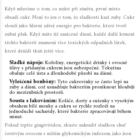
Když mluvíme o tom, co nejíst při zánětu, první místo
obsadí cukr. Není to jen o tom, že sladkosti kazí zuby. Cukr
slouží jako hlavní zdroj energie pro bakterie, které tvoří
zubní plak. Když máte již zanícené dásně, každé další krmení
těchto bakterií znamená více toxických odpadních látek,
které dráždí tkáň ještě více.
Sladké nápoje:
Kofolíny, energetické drinky i ovocné
šťávy s přidaným cukrem jsou nebezpečné. Tekutina
obaluje celé ústa a dlouhodobě působí na dásně.
Vylešćené bonbóny:
Tyto cukrovinky se často lepí na
zuby a dásni, což usnadňuje bakteriím proniknout hlouběji
do mezizubních prostorů.
Sousta s lakováním:
Koláče, dorty a sušenky s vysokým
obsahem bílé mouky a cukru se rychle rozloží na
jednoduché sacharidy, které bakterie zpracovávají během
minut.
Pokud trpíte gingivitidou, zkuste nahradit sladkou chuť
čerstvým ovocem s nižším glykemickým indexem, jako jsou