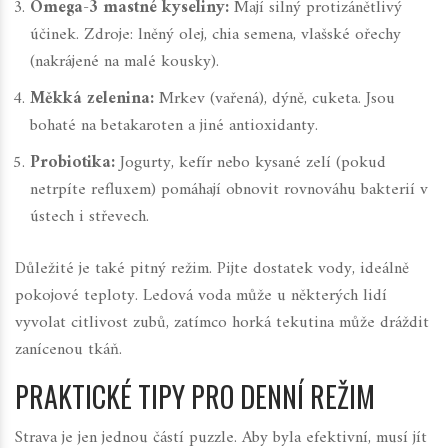
Omega-3 mastné kyseliny:
Mají silný protizánětlivý
účinek. Zdroje: lněný olej, chia semena, vlašské ořechy
(nakrájené na malé kousky).
Měkká zelenina:
Mrkev (vařená), dýně, cuketa. Jsou
bohaté na betakaroten a jiné antioxidanty.
Probiotika:
Jogurty, kefír nebo kysané zelí (pokud
netrpíte refluxem) pomáhají obnovit rovnováhu bakterií v
ústech i střevech.
Důležité je také pitný režim. Pijte dostatek vody, ideálně
pokojové teploty. Ledová voda může u některých lidí
vyvolat citlivost zubů, zatímco horká tekutina může dráždit
zanícenou tkáň.
PRAKTICKÉ TIPY PRO DENNÍ REŽIM
Strava je jen jednou částí puzzle. Aby byla efektivní, musí jít