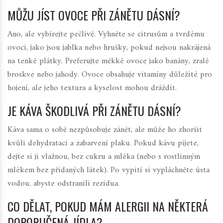
MŮŽU JÍST OVOCE PŘI ZÁNĚTU DÁSNÍ?
Ano, ale vybírejte pečlivě. Vyhněte se citrusům a tvrdému
ovoci, jako jsou jablka nebo hrušky, pokud nejsou nakrájená
na tenké plátky. Preferujte měkké ovoce jako banány, zralé
broskve nebo jahody. Ovoce obsahuje vitamíny důležité pro
hojení, ale jeho textura a kyselost mohou dráždit.
JE KÁVA ŠKODLIVÁ PŘI ZÁNĚTU DÁSNÍ?
Káva sama o sobě nezpůsobuje zánět, ale může ho zhoršit
kvůli dehydrataci a zabarvení plaku. Pokud kávu pijete,
dejte si ji vlažnou, bez cukru a mléka (nebo s rostlinným
mlékem bez přidaných látek). Po vypití si vypláchněte ústa
vodou, abyste odstranili rezidua.
CO DĚLAT, POKUD MÁM ALERGII NA NĚKTERÁ
DOPORUČENÁ JÍDLA?