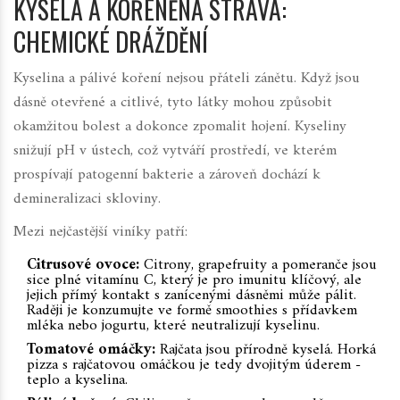
KYSELÁ A KOŘENĚNÁ STRAVA:
CHEMICKÉ DRÁŽDĚNÍ
Kyselina a pálivé koření nejsou přáteli zánětu. Když jsou
dásně otevřené a citlivé, tyto látky mohou způsobit
okamžitou bolest a dokonce zpomalit hojení. Kyseliny
snižují pH v ústech, což vytváří prostředí, ve kterém
prospívají patogenní bakterie a zároveň dochází k
demineralizaci skloviny.
Mezi nejčastější viníky patří:
Citrusové ovoce:
Citrony, grapefruity a pomeranče jsou
sice plné vitamínu C, který je pro imunitu klíčový, ale
jejich přímý kontakt s zanícenými dásněmi může pálit.
Raději je konzumujte ve formě smoothies s přídavkem
mléka nebo jogurtu, které neutralizují kyselinu.
Tomatové omáčky:
Rajčata jsou přírodně kyselá. Horká
pizza s rajčatovou omáčkou je tedy dvojitým úderem -
teplo a kyselina.