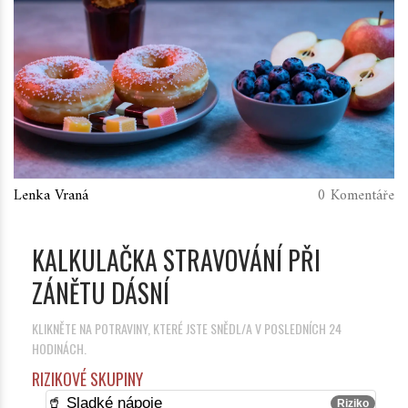
Lenka Vraná
0 Komentáře
KALKULAČKA STRAVOVÁNÍ PŘI
ZÁNĚTU DÁSNÍ
KLIKNĚTE NA POTRAVINY, KTERÉ JSTE SNĚDL/A V POSLEDNÍCH 24
HODINÁCH.
RIZIKOVÉ SKUPINY
🥤 Sladké nápoje
Riziko