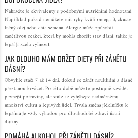
Nahraďte je ekvivalenty s podobnými nutričními hodnotami.
Například pokud nemůžete mít ryby kvůli omega-3, zkuste
lněný olej nebo chia semena. Alergie může způsobit
zánětlivou reakci, která by mohla zhoršit stav dásní, takže je
lepší ji zcela vyhnout.
JAK DLOUHO MÁM DRŽET DIЕТУ PŘI ZÁNĚTU
DÁSNÍ?
Obvykle stačí 7 až 14 dní, dokud se zánět neuklidní a dásně
přestanou krvácet. Po této době můžete postupně zavádět
pevnější potraviny, ale stále se vyhýbejte nadměrnému
množství cukru a lepivých jídel. Trvalá změna jídelníčku k
lepšímu je vždy výhodou pro dlouhodobé zdraví ústní
dutiny.
POMÁHÁ ALKOHOL PŘI ZÁNĚTU DÁSNÍ?