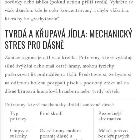
borůvky nebo jablka (pokud nejsou příliš tvrdá). Vyhněte se
však džusům, kde je cukr koncentrovaný a chybí vláknina,
která by ho „zachytávala“.
TVRDÁ A KŘUPAVÁ JÍDLA: MECHANICKÝ
STRES PRO DÁSNĚ
Zanícená guma je citlivá a křehká. Potraviny, které vyžadují
silné žvýkání nebo mají ostré hrany, mohou fyzicky
poškozovat již podrážděnou tkáň. Představte si, že byste si
na odřenou kolenu posypali písek - podobný efekt má na
dásně křupavá hranolová brambora nebo tvrdý oříšek.
Potraviny, které mechanicky dráždí zanícené dásně
Typ
Proč škodí
Bezpečnější
potravy
alternativa
Chipsy a
Ostré hrany mohou
Měkčí pečivo
sušenky
poranit dásně a
bez křupavých