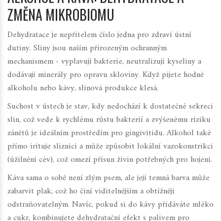
ZMĚNA MIKROBIOMU
Dehydratace je nepřítelem číslo jedna pro zdraví ústní
dutiny. Sliny jsou naším přirozeným ochranným
mechanismem - vyplavují bakterie, neutralizují kyseliny a
dodávají minerály pro opravu skloviny. Když pijete hodně
alkoholu nebo kávy, slinová produkce klesá.
Suchost v ústech
je
stav, kdy nedochází k dostatečné sekreci
slin, což vede k rychlému růstu bakterií a zvýšenému riziku
zánětů
je ideálním prostředím pro gingivitidu. Alkohol také
přímo irituje sliznici a může způsobit lokální vazokonstrikci
(úžilnění cév), což omezí přísun živin potřebných pro hojení.
Káva sama o sobě není zlým psem, ale její temná barva může
zabarvit plak, což ho činí viditelnějším a obtížněji
odstraňovatelným. Navíc, pokud si do kávy přidáváte mléko
a cukr, kombinujete dehydratační efekt s palivem pro