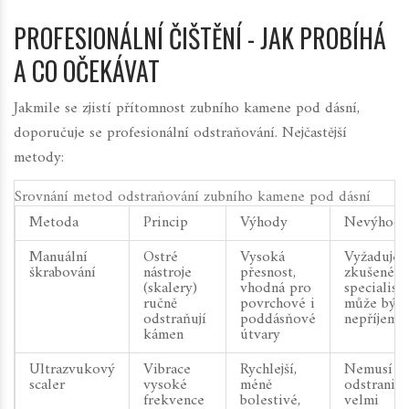
PROFESIONÁLNÍ ČIŠTĚNÍ - JAK PROBÍHÁ
A CO OČEKÁVAT
Jakmile se zjistí přítomnost zubního kamene pod dásní,
doporučuje se profesionální odstraňování. Nejčastější
metody:
Srovnání metod odstraňování zubního kamene pod dásní
Metoda
Princip
Výhody
Nevýhody
Manuální
Ostré
Vysoká
Vyžaduje
škrabování
nástroje
přesnost,
zkušenéh
(skalery)
vhodná pro
specialistu
ručně
povrchové i
může být
odstraňují
poddásňové
nepříjemn
kámen
útvary
Ultrazvukový
Vibrace
Rychlejší,
Nemusí
scaler
vysoké
méně
odstranit
frekvence
bolestivé,
velmi