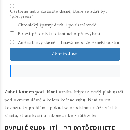
Ošetřené nebo zasunuté dásně, které se zdají být
"převýšené"
Chronický špatný dech, i po ústní vodě
Bolest při dotyku dásní nebo při žvýkání
Změna barvy dásně – tmavší nebo červenější odstín
Zkontrolovat
Zubní kámen pod dásní
vzniká, když se tvrdý plak usadí
pod okrajem dásně a kolem kořene zubu. Není to jen
kosmetický problém - pokud se neodstraní, může vést k
zánětu, ztrátě kostí a nakonec i ke ztrátě zubu.
RYCHLÉ SHRNUTÍ - CO POTŘEBUJETE