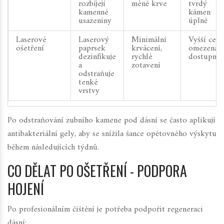
rozbíjejí
méně krve
tvrdý
kamenné
kámen
usazeniny
úplně
Laserové
Laserový
Minimální
Vyšší cena
ošetření
paprsek
krvácení,
omezená
dezinfikuje
rychlé
dostupnos
a
zotavení
odstraňuje
tenké
vrstvy
Po odstraňování zubního kamene pod dásní se často aplikují
antibakteriální gely, aby se snížila šance opětovného výskytu
během následujících týdnů.
CO DĚLAT PO OŠETŘENÍ - PODPORA
HOJENÍ
Po profesionálním čištění je potřeba podpořit regeneraci
dásní: