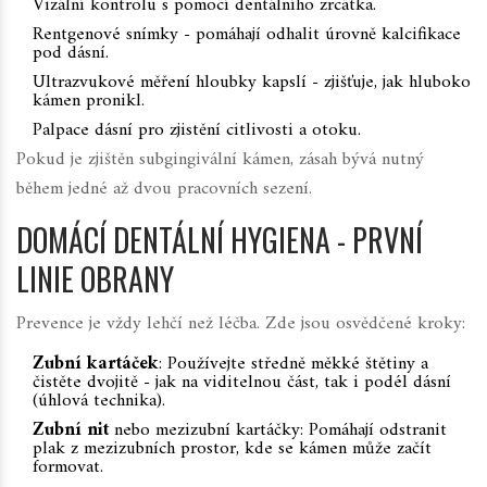
Vizální kontrolu s pomocí dentálního zrcátka.
Rentgenové snímky - pomáhají odhalit úrovně kalcifikace
pod dásní.
Ultrazvukové měření hloubky kapslí - zjišťuje, jak hluboko
kámen pronikl.
Palpace dásní pro zjistění citlivosti a otoku.
Pokud je zjištěn subgingivální kámen, zásah bývá nutný
během jedné až dvou pracovních sezení.
DOMÁCÍ DENTÁLNÍ HYGIENA - PRVNÍ
LINIE OBRANY
Prevence je vždy lehčí než léčba. Zde jsou osvědčené kroky:
Zubní kartáček
: Používejte středně měkké štětiny a
čistěte dvojitě - jak na viditelnou část, tak i podél dásní
(úhlová technika).
Zubní nit
nebo mezizubní kartáčky: Pomáhají odstranit
plak z mezizubních prostor, kde se kámen může začít
formovat.