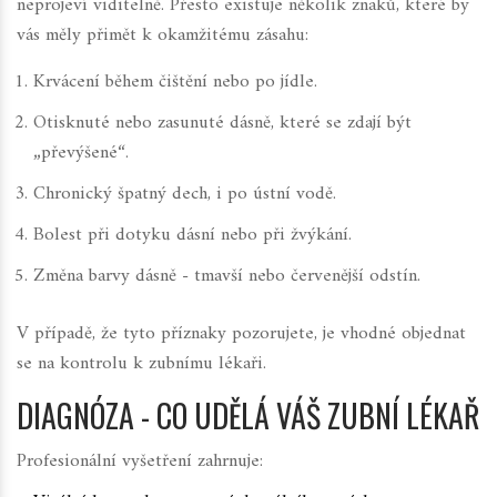
neprojeví viditelně. Přesto existuje několik znaků, které by
vás měly přimět k okamžitému zásahu:
Krvácení během čištění nebo po jídle.
Otisknuté nebo zasunuté dásně, které se zdají být
„převýšené“.
Chronický špatný dech, i po ústní vodě.
Bolest při dotyku dásní nebo při žvýkání.
Změna barvy dásně - tmavší nebo červenější odstín.
V případě, že tyto příznaky pozorujete, je vhodné objednat
se na kontrolu k
zubnímu lékaři
.
DIAGNÓZA - CO UDĚLÁ VÁŠ ZUBNÍ LÉKAŘ
Profesionální vyšetření zahrnuje: