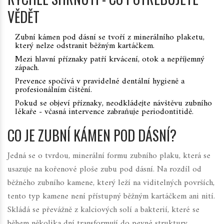
VĚDĚT
Zubní kámen pod dásní se tvoří z minerálního plaketu,
který nelze odstranit běžným kartáčkem.
Mezi hlavní příznaky patří krvácení, otok a nepříjemný
zápach.
Prevence spočívá v pravidelné dentální hygieně a
profesionálním čištění.
Pokud se objeví příznaky, neodkládejte návštěvu zubního
lékaře - včasná intervence zabraňuje periodontitidě.
CO JE ZUBNÍ KÁMEN POD DÁSNÍ?
Jedná se o tvrdou, minerální formu zubního plaku, která se
usazuje na kořenové ploše zubu pod dásní. Na rozdíl od
běžného zubního kamene, který leží na viditelných površích,
tento typ kamene není přístupný běžným kartáčkem ani nití.
Skládá se převážně z kalciových solí a bakterií, které se
během několika dní transformují do pevné struktury.