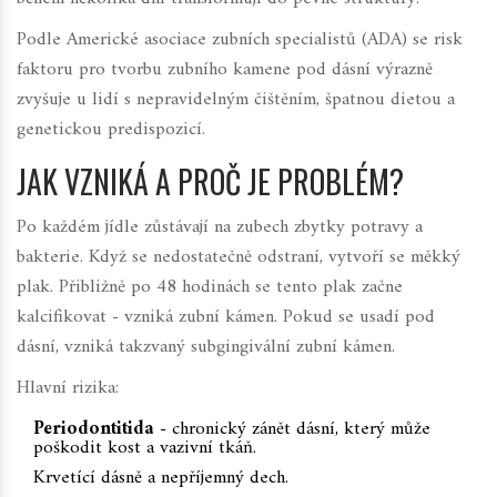
Podle
Americké asociace zubních specialistů
(ADA) se risk
faktoru pro tvorbu zubního kamene pod dásní výrazně
zvyšuje u lidí s nepravidelným čištěním, špatnou dietou a
genetickou predispozicí.
JAK VZNIKÁ A PROČ JE PROBLÉM?
Po každém jídle zůstávají na zubech zbytky potravy a
bakterie. Když se nedostatečně odstraní, vytvoří se měkký
plak. Přibližně po 48 hodinách se tento plak začne
kalcifikovat - vzniká zubní kámen. Pokud se usadí pod
dásní, vzniká takzvaný subgingivální zubní kámen.
Hlavní rizika:
Periodontitida
- chronický zánět dásní, který může
poškodit kost a vazivní tkáň.
Krvetící dásně a nepříjemný dech.