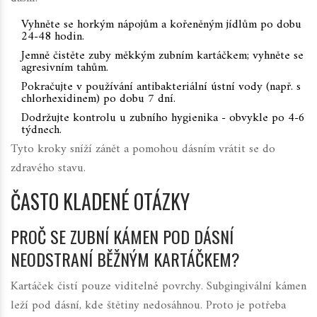
Vyhněte se horkým nápojům a kořeněným jídlům po dobu
24-48 hodin.
Jemně čistěte zuby měkkým zubním kartáčkem; vyhněte se
agresivním tahům.
Pokračujte v používání antibakteriální ústní vody (např. s
chlorhexidinem) po dobu 7 dní.
Dodržujte kontrolu u zubního hygienika - obvykle po 4-6
týdnech.
Tyto kroky sníží zánět a pomohou dásním vrátit se do
zdravého stavu.
ČASTO KLADENÉ OTÁZKY
PROČ SE ZUBNÍ KÁMEN POD DÁSNÍ
NEODSTRANÍ BĚŽNÝM KARTÁČKEM?
Kartáček čistí pouze viditelné povrchy. Subgingivální kámen
leží pod dásní, kde štětiny nedosáhnou. Proto je potřeba