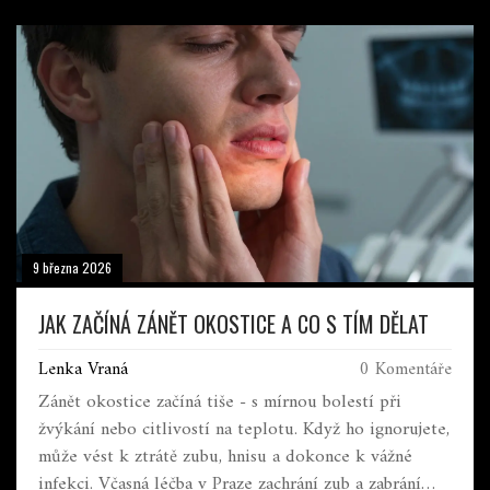
9 března 2026
JAK ZAČÍNÁ ZÁNĚT OKOSTICE A CO S TÍM DĚLAT
Lenka Vraná
0 Komentáře
Zánět okostice začíná tiše - s mírnou bolestí při
žvýkání nebo citlivostí na teplotu. Když ho ignorujete,
může vést k ztrátě zubu, hnisu a dokonce k vážné
infekci. Včasná léčba v Praze zachrání zub a zabrání