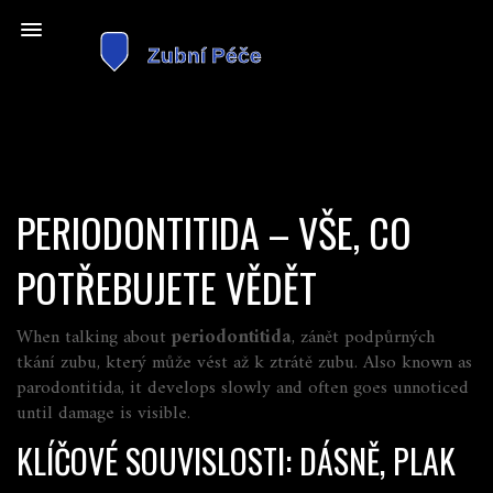
PERIODONTITIDA – VŠE, CO
POTŘEBUJETE VĚDĚT
When talking about
periodontitida
,
zánět podpůrných
tkání zubu, který může vést až k ztrátě zubu
. Also known as
parodontitida
, it develops slowly and often goes unnoticed
until damage is visible.
KLÍČOVÉ SOUVISLOSTI: DÁSNĚ, PLAK