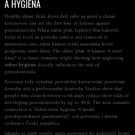
A HYGIENA
Healthy
dásně
,
tkáň, která drží zuby na místě a chrání
kořenovou část
are the first line of defense against
periodontitida. When
zubní plak
,
lepkavý film bakterií,
který se tvoří na povrchu zubů
is not removed, it
mineralizes into
zubní kámen
,
tvrdá usazenina, která
podporuje zánět dásní
. The chain "plak → kámen → zánět
dásní" is a classic semantic triple showing how neglecting
zubní hygienu
directly influences the risk of
periodontitida.
Prevence tedy vyžaduje pravidelný kartáčování, používání
dentální nitě a profesionální kontrolu. Studies show that
people who clean between teeth daily reduce their odds of
developing periodontitida by up to 40 %. The next semantic
connection is "dobrá ústní hygiena → menší
pravděpodobnost parodontózy", což potvrzuje i místní
výzkum v České republice.
Jakmile se zánět rozšíří, může postoupit do pokročilé formy