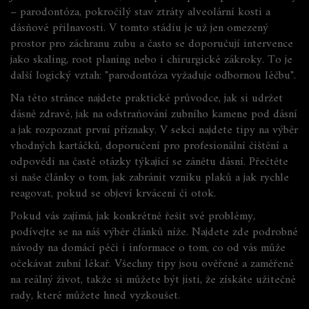
–
parodontóza
,
pokročilý stav ztráty alveolární kosti a
dásňové přilnavosti
. V tomto stádiu je už jen omezený
prostor pro záchranu zubu a často se doporučují intervence
jako skaling, root planing nebo i chirurgické zákroky. To je
další logický vztah: "parodontóza vyžaduje odbornou léčbu".
Na této stránce najdete praktické průvodce, jak si udržet
dásně zdravé, jak na odstraňování zubního kamene pod dásní
a jak rozpoznat první příznaky. V sekci najdete tipy na výběr
vhodných kartáčků, doporučení pro profesionální čištění a
odpovědi na časté otázky týkající se zánětu dásní. Přečtěte
si naše články o tom, jak
zabránit vzniku plaků
a jak rychle
reagovat, pokud se objeví krvácení či otok.
Pokud vás zajímá, jak konkrétně řešit své problémy,
podívejte se na náš výběr článků níže. Najdete zde podrobné
návody na domácí péči i informace o tom, co od vás může
očekávat zubní lékař. Všechny tipy jsou ověřené a zaměřené
na reálný život, takže si můžete být jisti, že získáte užitečné
rady, které můžete hned vyzkoušet.