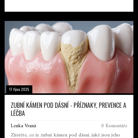
komplikacím.
17 října 2025
ZUBNÍ KÁMEN POD DÁSNÍ - PŘÍZNAKY, PREVENCE A
LÉČBA
Lenka Vraná
0 Komentáře
Zjistěte, co je zubní kámen pod dásní, jaké jsou jeho