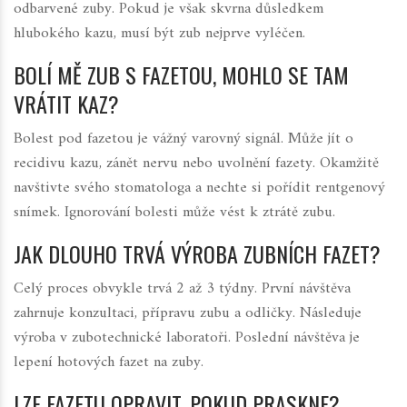
odbarvené zuby. Pokud je však skvrna důsledkem
hlubokého kazu, musí být zub nejprve vyléčen.
BOLÍ MĚ ZUB S FAZETOU, MOHLO SE TAM
VRÁTIT KAZ?
Bolest pod fazetou je vážný varovný signál. Může jít o
recidivu kazu, zánět nervu nebo uvolnění fazety. Okamžitě
navštivte svého stomatologa a nechte si pořídit rentgenový
snímek. Ignorování bolesti může vést k ztrátě zubu.
JAK DLOUHO TRVÁ VÝROBA ZUBNÍCH FAZET?
Celý proces obvykle trvá 2 až 3 týdny. První návštěva
zahrnuje konzultaci, přípravu zubu a odličky. Následuje
výroba v zubotechnické laboratoři. Poslední návštěva je
lepení hotových fazet na zuby.
LZE FAZETU OPRAVIT, POKUD PRASKNE?