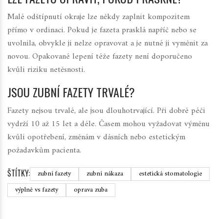
Malé odštípnutí okraje lze někdy zaplnit kompozitem
přímo v ordinaci. Pokud je fazeta prasklá napříč nebo se
uvolnila, obvykle ji nelze opravovat a je nutné ji vyměnit za
novou. Opakované lepení téže fazety není doporučeno
kvůli riziku netěsnosti.
JSOU ZUBNÍ FAZETY TRVALÉ?
Fazety nejsou trvalé, ale jsou dlouhotrvající. Při dobré péči
vydrží 10 až 15 let a déle. Časem mohou vyžadovat výměnu
kvůli opotřebení, změnám v dásních nebo estetickým
požadavkům pacienta.
ŠTÍTKY:
zubní fazety
zubní nákaza
estetická stomatologie
výplně vs fazety
oprava zuba