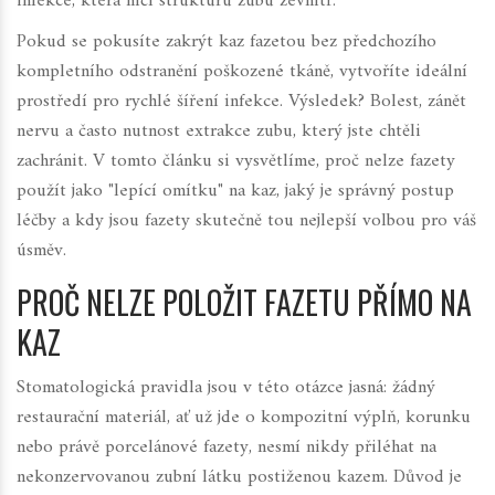
infekce, která ničí strukturu zubu zevnitř.
Pokud se pokusíte zakrýt kaz fazetou bez předchozího
kompletního odstranění poškozené tkáně, vytvoříte ideální
prostředí pro rychlé šíření infekce. Výsledek? Bolest, zánět
nervu a často nutnost extrakce zubu, který jste chtěli
zachránit. V tomto článku si vysvětlíme, proč nelze fazety
použít jako "lepící omítku" na kaz, jaký je správný postup
léčby a kdy jsou fazety skutečně tou nejlepší volbou pro váš
úsměv.
PROČ NELZE POLOŽIT FAZETU PŘÍMO NA
KAZ
Stomatologická pravidla jsou v této otázce jasná: žádný
restaurační materiál, ať už jde o kompozitní výplň, korunku
nebo právě
porcelánové fazety
, nesmí nikdy přiléhat na
nekonzervovanou zubní látku postiženou kazem. Důvod je