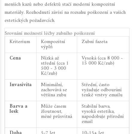
menších kazů nebo defektů stačí moderní kompozitní
materiály. Rozhodnutí závisí na rozsahu poškození a vašich
estetických požadavcích.
Srovnání možností léčby zubního poškození
Kriterium
Kompozitní
Zubní fazeta
výplň
Cena
Nízká až
Vysoká (cca 8 000 -
střední (cca 1
15 000 Kč/zub)
500 - 3 000
Kč/zub)
Invasivita
Minimální,
Střední, často
zachovává se
vyžaduje odbourání
většina zubu
tenké vrstvy emailu
Barva a
Může časem
Stabilní barva,
lesk
žloutnout,
vysoká estetika,
méně průsvitná
napodobuje přírodní
email
Doba
5-7 let
10-15+ let