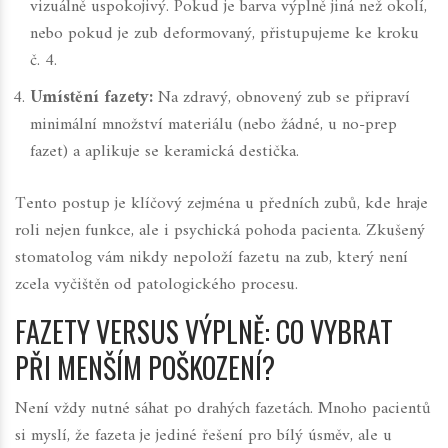
vizuálně uspokojivý. Pokud je barva výplně jiná než okolí,
nebo pokud je zub deformovaný, přistupujeme ke kroku
č. 4.
Umístění fazety:
Na zdravý, obnovený zub se připraví
minimální množství materiálu (nebo žádné, u no-prep
fazet) a aplikuje se keramická destička.
Tento postup je klíčový zejména u předních zubů, kde hraje
roli nejen funkce, ale i psychická pohoda pacienta. Zkušený
stomatolog vám nikdy nepoloží fazetu na zub, který není
zcela vyčištěn od patologického procesu.
FAZETY VERSUS VÝPLNĚ: CO VYBRAT
PŘI MENŠÍM POŠKOZENÍ?
Není vždy nutné sáhat po drahých fazetách. Mnoho pacientů
si myslí, že fazeta je jediné řešení pro bílý úsměv, ale u