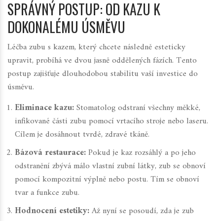
SPRÁVNÝ POSTUP: OD KAZU K
DOKONALÉMU ÚSMĚVU
Léčba zubu s kazem, který chcete následně esteticky
upravit, probíhá ve dvou jasně oddělených fázích. Tento
postup zajišťuje dlouhodobou stabilitu vaší investice do
úsměvu.
Eliminace kazu:
Stomatolog odstraní všechny měkké,
infikované části zubu pomocí vrtacího stroje nebo laseru.
Cílem je dosáhnout tvrdé, zdravé tkáně.
Bázová restaurace:
Pokud je kaz rozsáhlý a po jeho
odstranění zbývá málo vlastní zubní látky, zub se obnoví
pomocí kompozitní výplně nebo postu. Tím se obnoví
tvar a funkce zubu.
Hodnocení estetiky:
Až nyní se posoudí, zda je zub