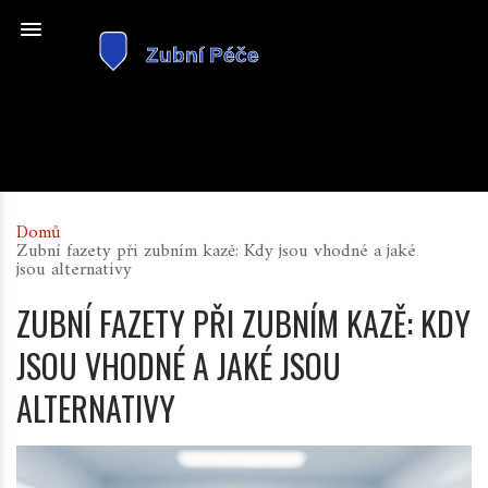
Domů
Zubní fazety při zubním kazě: Kdy jsou vhodné a jaké
jsou alternativy
ZUBNÍ FAZETY PŘI ZUBNÍM KAZĚ: KDY
JSOU VHODNÉ A JAKÉ JSOU
ALTERNATIVY