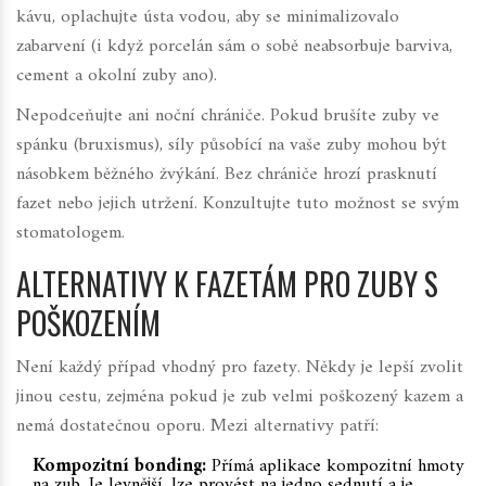
kávu, oplachujte ústa vodou, aby se minimalizovalo
zabarvení (i když porcelán sám o sobě neabsorbuje barviva,
cement a okolní zuby ano).
Nepodceňujte ani noční chrániče. Pokud brušíte zuby ve
spánku (bruxismus), síly působící na vaše zuby mohou být
násobkem běžného žvýkání. Bez chrániče hrozí prasknutí
fazet nebo jejich utržení. Konzultujte tuto možnost se svým
stomatologem.
ALTERNATIVY K FAZETÁM PRO ZUBY S
POŠKOZENÍM
Není každý případ vhodný pro fazety. Někdy je lepší zvolit
jinou cestu, zejména pokud je zub velmi poškozený kazem a
nemá dostatečnou oporu. Mezi alternativy patří:
Kompozitní bonding:
Přímá aplikace kompozitní hmoty
na zub. Je levnější, lze provést na jedno sednutí a je