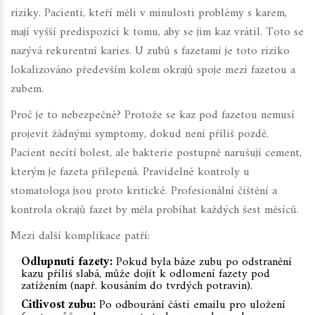
riziky. Pacienti, kteří měli v minulosti problémy s karem,
mají vyšší predispozici k tomu, aby se jim kaz vrátil. Toto se
nazývá rekurentní karies. U zubů s fazetami je toto riziko
lokalizováno především kolem okrajů spoje mezi fazetou a
zubem.
Proč je to nebezpečné? Protože se kaz pod fazetou nemusí
projevit žádnými symptomy, dokud není příliš pozdě.
Pacient necítí bolest, ale bakterie postupně narušují cement,
kterým je fazeta přilepená. Pravidelné kontroly u
stomatologa jsou proto kritické. Profesionální čištění a
kontrola okrajů fazet by měla probíhat každých šest měsíců.
Mezi další komplikace patří:
Odlupnutí fazety:
Pokud byla báze zubu po odstranění
kazu příliš slabá, může dojít k odlomení fazety pod
zatížením (např. kousáním do tvrdých potravin).
Citlivost zubu:
Po odbourání části emailu pro uložení