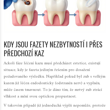
KDY JSOU FAZETY NEZBYTNOSTÍ I PŘES
PŘEDCHOZÍ KAZ
Ackoli fáze léčení kazu musí předcházet estetice, existují
situace, kdy je fazeta jediným řešením pro dosažení
požadovaného výsledku. Například pokud byl zub s velkým
kazem již léčen endodonticky (odstraněn nerv) a vyplněn,
může časem tmavnout. To je dáno tím, že mrtvý zub ztrácí
vlhkost a mění svou optickou propustnost.
V takovém případě již jednoduchá výplň nepomůže, protože