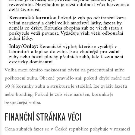
reverzibilní. Nevýhodou je nižší odolnost vůči barvením a
delší životnost.
Keramická korunka:
Pokud je zub po odstranění kazu
velmi narušený a chybí velké množství látky, fazeta by
neměla co držet. Korunka obepíná zub ze všech stran a
poskytuje větší pevnost. Vyžaduje však větší odbourání
zubní látky.
Inlay/Onlay:
Keramické výplně, které se vyrábějí v
laboratoři a lepí se do zubu. Jsou vhodnější pro zadní
zuby nebo boční plochy předních zubů, kde fazeta není
esteticky dominantní.
Volba mezi těmito možnostmi závisí na procentuální míře
poškození zubu. Obecné pravidlo zní: pokud chybí méně než
50 % korunky zubu a struktura je stabilní, lze zvážit fazetu
nebo bonding. Pokud je zub více narušen, korunka je
bezpečnější volba.
FINANČNÍ STRÁNKA VĚCI
Cena zubních fazet se v České republice pohybuje v rozmezí