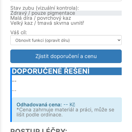
Stav zubu (vizuální kontrola):
Zdravý / pouze pigmentace
Malá díra / povrchový kaz
Velký kaz / tmavá skvrna uvnitř
Váš cíl:
Zjistit doporučení a cenu
DOPORUČENÉ ŘEŠENÍ
--
--
Odhadovaná cena:
--
Kč
*Cena zahrnuje materiál a práci, může se
lišit podle ordinace.
POSTUP LÉČBY: