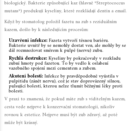
biologický. Bakterie způsobující kaz (hlavně *Streptococcus
mutans*) produkují kyseliny, které rozkládají dentin a email.
Když by stomatolog položil fazetu na zub s reziduálním
kazem, došlo by k následujícím procesům:
Uzavření infekce:
Fazeta vytvoří těsnou bariéru.
Bakterie uvnitř by se nemohly dostat ven, ale mohly by se
dál rozmnožovat směrem k pulpě (nervu) zubu.
Rychlá destrukce:
Kyseliny by pokračovaly v rozkladu
zubní hmoty pod fazetou. To by vedlo k oslabení
vazebného spojení mezi cementem a zubem.
Akutení bolesti:
Infekce by pravděpodobně vyústila v
pulpitidu (zánět nervu), což je stav doprovázený silnou,
pulsující bolestí, kterou nelze tlumit běžnými léky proti
bolesti.
V praxi to znamená, že pokud máte zub s viditelným kazem,
cesta vede nejprve k konzervační stomatologii, nikoliv
rovnou k estetice. Nejprve musí být zub zdravý, až poté
může být krásný.