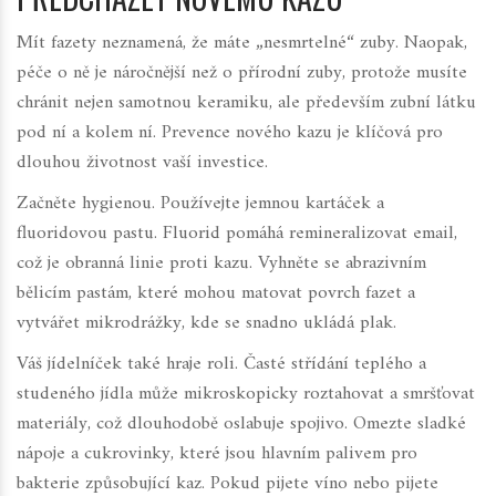
Mít fazety neznamená, že máte „nesmrtelné“ zuby. Naopak,
péče o ně je náročnější než o přírodní zuby, protože musíte
chránit nejen samotnou keramiku, ale především zubní látku
pod ní a kolem ní. Prevence nového kazu je klíčová pro
dlouhou životnost vaší investice.
Začněte hygienou. Používejte jemnou kartáček a
fluoridovou pastu. Fluorid pomáhá remineralizovat email,
což je obranná linie proti kazu. Vyhněte se abrazivním
bělicím pastám, které mohou matovat povrch fazet a
vytvářet mikrodrážky, kde se snadno ukládá plak.
Váš jídelníček také hraje roli. Časté střídání teplého a
studeného jídla může mikroskopicky roztahovat a smršťovat
materiály, což dlouhodobě oslabuje spojivo. Omezte sladké
nápoje a cukrovinky, které jsou hlavním palivem pro
bakterie způsobující kaz. Pokud pijete víno nebo pijete