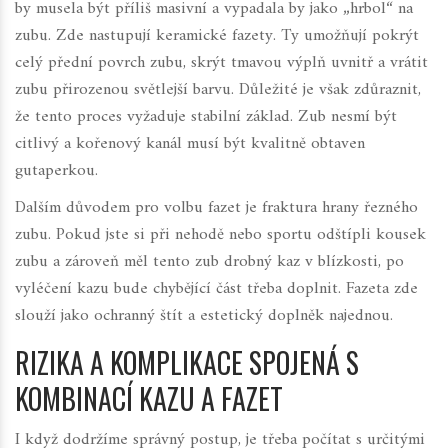
by musela být příliš masivní a vypadala by jako „hrbol“ na
zubu. Zde nastupují
keramické fazety
. Ty umožňují pokrýt
celý přední povrch zubu, skrýt tmavou výplň uvnitř a vrátit
zubu přirozenou světlejší barvu. Důležité je však zdůraznit,
že tento proces vyžaduje stabilní základ. Zub nesmí být
citlivý a kořenový kanál musí být kvalitně obtaven
gutaperkou.
Dalším důvodem pro volbu fazet je fraktura hrany řezného
zubu. Pokud jste si při nehodě nebo sportu odštípli kousek
zubu a zároveň měl tento zub drobný kaz v blízkosti, po
vyléčení kazu bude chybějící část třeba doplnit. Fazeta zde
slouží jako ochranný štít a estetický doplněk najednou.
RIZIKA A KOMPLIKACE SPOJENÁ S
KOMBINACÍ KAZU A FAZET
I když dodržíme správný postup, je třeba počítat s určitými