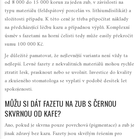
od 8 000 do 15 000 korun za jeden zub, v závislosti na
typu materiálu (feldspátový porcelán vs. lithiumdisilikát) a
složitosti případu. K této ceně je třeba připočítat náklady
na předcházející léčbu kazu a případnou výplň. Komplexní
úsměv s fazetami na horní čelisti tedy může easily překročit
sumu 100 000 Kč.
Je důležité pamatovat, že nejlevnější varianta není vždy ta
nejlepší. Levné fazety z nekvalitních materiálů mohou rychle
ztratit lesk, prasknout nebo se uvolnit. Investice do kvality
a zkušeného stomatologa se vyplatí v podobě desítek let
spokojenosti.
MŮŽU SI DÁT FAZETU NA ZUB S ČERNOU
SKVRNOU OD KAFE?
Ano, pokud je skvrna pouze povrchová (pigmentace) a zub je
jinak zdravý bez kazu. Fazety jsou skvělým řešením pro