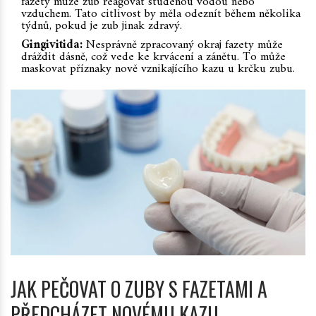
fazety může zub reagovat studenou vodou nebo
vzduchem. Tato citlivost by měla odeznít během několika
týdnů, pokud je zub jinak zdravý.
Gingivitida:
Nesprávně zpracovaný okraj fazety může
dráždit dásně, což vede ke krvácení a zánětu. To může
maskovat příznaky nově vznikajícího kazu u krčku zubu.
JAK PEČOVAT O ZUBY S FAZETAMI A
PŘEDCHÁZET NOVÉMU KAZU