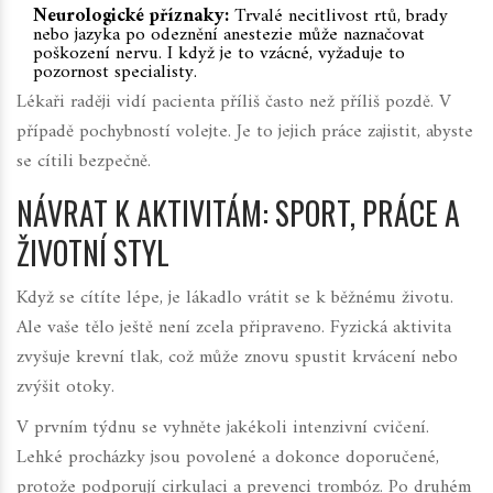
Neurologické příznaky:
Trvalé necitlivost rtů, brady
nebo jazyka po odeznění anestezie může naznačovat
poškození nervu. I když je to vzácné, vyžaduje to
pozornost specialisty.
Lékaři raději vidí pacienta příliš často než příliš pozdě. V
případě pochybností volejte. Je to jejich práce zajistit, abyste
se cítili bezpečně.
NÁVRAT K AKTIVITÁM: SPORT, PRÁCE A
ŽIVOTNÍ STYL
Když se cítíte lépe, je lákadlo vrátit se k běžnému životu.
Ale vaše tělo ještě není zcela připraveno. Fyzická aktivita
zvyšuje krevní tlak, což může znovu spustit krvácení nebo
zvýšit otoky.
V prvním týdnu se vyhněte jakékoli intenzivní cvičení.
Lehké procházky jsou povolené a dokonce doporučené,
protože podporují cirkulaci a prevenci trombóz. Po druhém