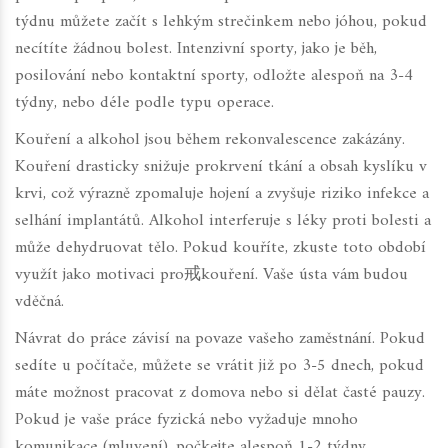
týdnu můžete začít s lehkým strečinkem nebo jóhou, pokud
necítíte žádnou bolest. Intenzivní sporty, jako je běh,
posilování nebo kontaktní sporty, odložte alespoň na 3-4
týdny, nebo déle podle typu operace.
Kouření a alkohol jsou během rekonvalescence zakázány.
Kouření drasticky snižuje prokrvení tkání a obsah kyslíku v
krvi, což výrazně zpomaluje hojení a zvyšuje riziko infekce a
selhání implantátů. Alkohol interferuje s léky proti bolesti a
může dehydruovat tělo. Pokud kouříte, zkuste toto období
využít jako motivaci pro戒kouření. Vaše ústa vám budou
vděčná.
Návrat do práce závisí na povaze vašeho zaměstnání. Pokud
sedíte u počítače, můžete se vrátit již po 3-5 dnech, pokud
máte možnost pracovat z domova nebo si dělat časté pauzy.
Pokud je vaše práce fyzická nebo vyžaduje mnoho
komunikace (mluvení), počkejte alespoň 1-2 týdny.