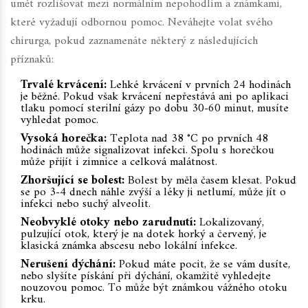
umět rozlišovat mezi normálním nepohodlím a známkami,
které vyžadují odbornou pomoc. Neváhejte volat svého
chirurga, pokud zaznamenáte některý z následujících
příznaků:
Trvalé krvácení:
Lehké krvácení v prvních 24 hodinách
je běžné. Pokud však krvácení nepřestává ani po aplikaci
tlaku pomocí sterilní gázy po dobu 30-60 minut, musíte
vyhledat pomoc.
Vysoká horečka:
Teplota nad 38 °C po prvních 48
hodinách může signalizovat infekci. Spolu s horečkou
může přijít i zimnice a celková malátnost.
Zhoršující se bolest:
Bolest by měla časem klesat. Pokud
se po 3-4 dnech náhle zvýší a léky ji netlumí, může jít o
infekci nebo suchý alveolit.
Neobvyklé otoky nebo zarudnutí:
Lokalizovaný,
pulzující otok, který je na dotek horký a červený, je
klasická známka abscesu nebo lokální infekce.
Nerušení dýchání:
Pokud máte pocit, že se vám dusíte,
nebo slyšíte pískání při dýchání, okamžitě vyhledejte
nouzovou pomoc. To může být známkou vážného otoku
krku.