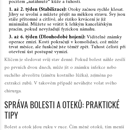
pocitem „natáhnuté“ kůže a tuhosti.
1. až 2. týden (Stabilizace):
Otoky začnou rychle klesat.
Jihvy se uvolní a můžete přejít na měkkou stravu. Švy jsou
stále přítomné a citlivé, ale riziko krvácení je již
minimální. Můžete se vrátit k lehkým kancelářským
pracím, pokud nevyžadují fyzickou námahu.
3. až 6. týden (Dlouhodobé hojení):
Viditelné známky
operace zmizí. Kosti pokračují v konsolidaci, což může
trvat měsíce, ale funkčně jste téměř zpět. Tuhost čelisti při
otevření úst postupně vymizí.
Klíčem je sledovat svůj stav denně. Pokud bolest náhle zesílí
po prvních dvou dnech, může jít o známku infekce nebo
suchého alveolitu (zánětu kostního lůžka), zejména po
extrakci zubů. V takovém případě neváhejte volat svého
chirurga.
SPRÁVA BOLESTI A OTEKŮ: PRAKTICKÉ
TIPY
Bolest a otok jdou ruku v ruce. Čím méně otoků, tím menší