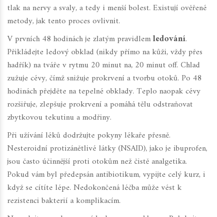
tlak na nervy a svaly, a tedy i menší bolest. Existují ověřené
metody, jak tento proces ovlivnit.
V prvních 48 hodinách je zlatým pravidlem
ledování
.
Přikládejte ledový obklad (nikdy přímo na kůži, vždy přes
hadřík) na tváře v rytmu 20 minut na, 20 minut off. Chlad
zužuje cévy, čímž snižuje prokrvení a tvorbu otoků. Po 48
hodinách přejděte na tepelné obklady. Teplo naopak cévy
rozšiřuje, zlepšuje prokrvení a pomáhá tělu odstraňovat
zbytkovou tekutinu a modřiny.
Při užívání léků dodržujte pokyny lékaře přesně.
Nesteroidní protizánětlivé látky (NSAID), jako je ibuprofen,
jsou často účinnější proti otokům než čistě analgetika.
Pokud vám byl předepsán antibiotikum, vypijte celý kurz, i
když se cítíte lépe. Nedokončená léčba může vést k
rezistenci bakterií a komplikacím.