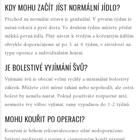
KDY MOHU ZAČÍT JÍST NORMÁLNÍ JÍDLO?
Přechod na normální stravu je graduální. V prvním týdnu je
nutná tekutá a pyré dieta. Ve druhém týdnu můžete přidat
měkká pevná jídla. Plný návrat k tvrdým a kořenitým jídlům
obvykle doporučujeme až po 3. až 4. týdnu, v závislosti na
typu operace a individuálním hojení.
JE BOLESTIVÉ VYJÍMÁNÍ ŠVŮ?
Vyjímání švů je obecně velmi rychlý a minimálně bolestivý
zákrok. Můžete cítit mírné tahání nebo nepohodlí, ale ostrá
bolest by neměla nastat. Pokud používáte rozpustné nitě,
nemusíte švy vůbec vyjímat, samy vypadnou do 1-2 týdnů.
MOHU KOUŘIT PO OPERACI?
Kouření je během rekonvalescence silně nedoporučeno.
Snížení prokrvení a toxiny v cigaretovém kouři výrazně