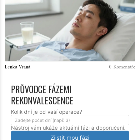
Lenka Vraná
0 Komentáře
PRŮVODCE FÁZEMI
REKONVALESCENCE
Kolik dní je od vaší operace?
Nástroj vám ukáže aktuální fázi a doporučení.
Zjistit mou fázi