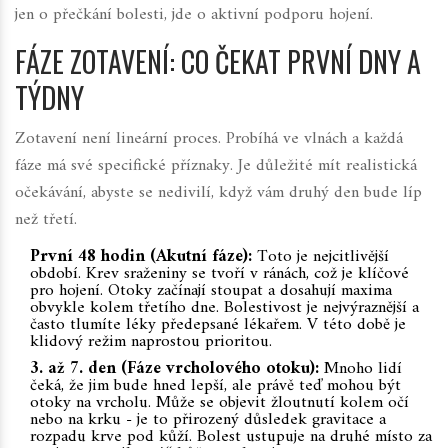
jen o přečkání bolesti, jde o aktivní podporu hojení.
FÁZE ZOTAVENÍ: CO ČEKAT PRVNÍ DNY A
TÝDNY
Zotavení není lineární proces. Probíhá ve vlnách a každá
fáze má své specifické příznaky. Je důležité mít realistická
očekávání, abyste se nedivilí, když vám druhý den bude líp
než třetí.
První 48 hodin (Akutní fáze):
Toto je nejcitlivější
období. Krev sraženiny se tvoří v ránách, což je klíčové
pro hojení. Otoky začínají stoupat a dosahují maxima
obvykle kolem třetího dne. Bolestivost je nejvýraznější a
často tlumíte léky předepsané lékařem. V této době je
klidový režim naprostou prioritou.
3. až 7. den (Fáze vrcholového otoku):
Mnoho lidí
čeká, že jim bude hned lepší, ale právě teď mohou být
otoky na vrcholu. Může se objevit žloutnutí kolem očí
nebo na krku - je to přirozený důsledek gravitace a
rozpadu krve pod kůží. Bolest ustupuje na druhé místo za