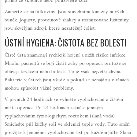
přímo ze sklenice nebo používejte lžíci.
Zaměřte se na bílkoviny. Jsou stavebními kameny nových
buněk. Jogurty, proteinové shakey a rozmixované luštěniny
jsou skvělými zdroji, které nezatěžují čelist.
ÚSTNÍ HYGIENA: ČISTOTA BEZ BOLESTI
Čisté ústa znamenají rychlejší hojení a nižší riziko infekce.
Mnoho pacientů se bojí čistit zuby po operaci, protože se
obávají krvácení nebo bolesti. To je však největší chyba.
Bakterie v ústech jsou všude a pokud se nenajdou v ránách,
mohou způsobit vážné problémy.
V prvních 24 hodinách se vyhněte vyplachování a čištění
místa operace. Po 24 hodinách začněte jemným
vyplachováním fyziologickým roztokem (slaná voda).
Smíchejte půl lžičky soli ve sklenici teplé vody. Tuto směň
použijte k jemnému vyplachování úst po každém jídle. Slaná