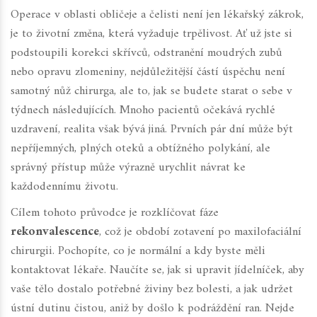
Operace v oblasti obličeje a čelisti není jen lékařský zákrok,
je to životní změna, která vyžaduje trpělivost. Ať už jste si
podstoupili korekci skřívců, odstranění moudrých zubů
nebo opravu zlomeniny, nejdůležitější částí úspěchu není
samotný nůž chirurga, ale to, jak se budete starat o sebe v
týdnech následujících. Mnoho pacientů očekává rychlé
uzdravení, realita však bývá jiná. Prvních pár dní může být
nepříjemných, plných oteků a obtížného polykání, ale
správný přístup může výrazně urychlit návrat ke
každodennímu životu.
Cílem tohoto průvodce je rozklíčovat fáze
rekonvalescence
, což je období zotavení po
maxilofaciální
chirurgii
. Pochopíte, co je normální a kdy byste měli
kontaktovat lékaře. Naučíte se, jak si upravit jídelníček, aby
vaše tělo dostalo potřebné živiny bez bolesti, a jak udržet
ústní dutinu čistou, aniž by došlo k podráždění ran. Nejde