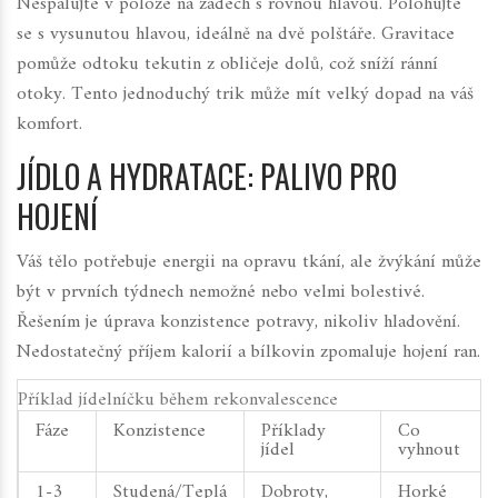
Nespalujte v poloze na zádech s rovnou hlavou. Polohujte
se s vysunutou hlavou, ideálně na dvě polštáře. Gravitace
pomůže odtoku tekutin z obličeje dolů, což sníží ránní
otoky. Tento jednoduchý trik může mít velký dopad na váš
komfort.
JÍDLO A HYDRATACE: PALIVO PRO
HOJENÍ
Váš tělo potřebuje energii na opravu tkání, ale žvýkání může
být v prvních týdnech nemožné nebo velmi bolestivé.
Řešením je úprava konzistence potravy, nikoliv hladovění.
Nedostatečný příjem kalorií a bílkovin zpomaluje hojení ran.
Příklad jídelníčku během rekonvalescence
Fáze
Konzistence
Příklady
Co
jídel
vyhnout
1-3
Studená/Teplá
Dobroty,
Horké