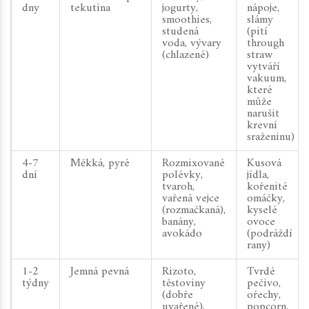
dny
tekutina
jogurty,
nápoje,
smoothies,
slámy
studená
(pití
voda, vývary
through
(chlazené)
straw
vytváří
vakuum,
které
může
narušit
krevní
sraženinu)
4-7
Měkká, pyré
Rozmixované
Kusová
dní
polévky,
jídla,
tvaroh,
kořenité
vařená vejce
omáčky,
(rozmačkaná),
kyselé
banány,
ovoce
avokádo
(podráždí
rany)
1-2
Jemná pevná
Rizoto,
Tvrdé
týdny
těstoviny
pečivo,
(dobře
ořechy,
uvařené),
popcorn,