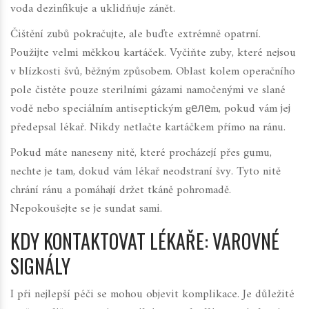
voda dezinfikuje a uklidňuje zánět.
Čištění zubů pokračujte, ale buďte extrémně opatrní.
Použijte velmi měkkou kartáček. Vyčiňte zuby, které nejsou
v blízkosti švů, běžným způsobem. Oblast kolem operačního
pole čistěte pouze sterilními gázami namočenými ve slané
vodě nebo speciálním antiseptickým gелеm, pokud vám jej
předepsal lékař. Nikdy netlačte kartáčkem přímo na ránu.
Pokud máte naneseny nitě, které procházejí přes gumu,
nechte je tam, dokud vám lékař neodstraní švy. Tyto nitě
chrání ránu a pomáhají držet tkáně pohromadě.
Nepokoušejte se je sundat sami.
KDY KONTAKTOVAT LÉKAŘE: VAROVNÉ
SIGNÁLY
I při nejlepší péči se mohou objevit komplikace. Je důležité