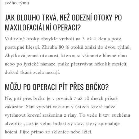
svého týmu.
JAK DLOUHO TRVÁ, NEŽ ODEZNÍ OTOKY PO
MAXILOFACIÁLNÍ OPERACI?
Viditelné otoky obvykle vrcholí na 3. až 4. den a poté
postupně klesají. Zhruba 80 % otoků zmizí do dvou týdnů.
Zbytková jemná otocnost, kterou si všimnete hlavně ráno
nebo po fyzické námaze, může přetrvávat několik měsíců,
dokud tkáně zcela nezrají.
MŮŽU PO OPERACI PÍT PŘES BRČKO?
Ne, pití přes brčko je v prvních 7 až 10 dnech přísně
zakázáno. Sání vytváří vakuum v ústech, které může
vytrhnout krevní sraženinu z rány. To vede k tzv. suchému
alveolitu, což je velmi bolestivý stav, který zpomaluje
hojení. Pijte přímo ze sklenice nebo lžící.