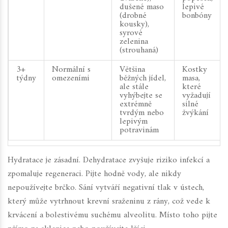
dušené maso
lepivé
(drobné
bonbóny
kousky),
syrové
zelenina
(strouhaná)
3+
Normální s
Většina
Kostky
týdny
omezeními
běžných jídel,
masa,
ale stále
které
vyhýbejte se
vyžadují
extrémně
silné
tvrdým nebo
žvýkání
lepivým
potravinám
Hydratace je zásadní. Dehydratace zvyšuje riziko infekcí a
zpomaluje regeneraci. Pijte hodně vody, ale nikdy
nepoužívejte brčko. Sání vytváří negativní tlak v ústech,
který může vytrhnout krevní sraženinu z rány, což vede k
krvácení a bolestivému suchému alveolitu. Místo toho pijte