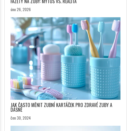
FAZETY NA ZUBY: MÝTUS VS. REALITA
úno 26, 2026
JAK ČASTO MĚNIT ZUBNÍ KARTÁČEK PRO ZDRAVÉ ZUBY A
DÁSNĚ
čen 30, 2024