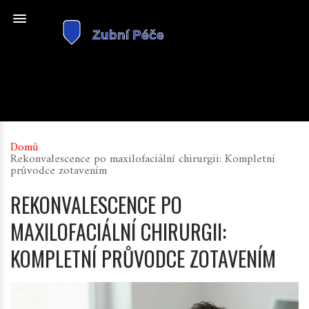
Domů
Rekonvalescence po maxilofaciální chirurgii: Kompletní
průvodce zotavením
REKONVALESCENCE PO
MAXILOFACIÁLNÍ CHIRURGII:
KOMPLETNÍ PRŮVODCE ZOTAVENÍM