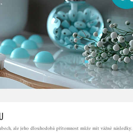
U
bech, ale jeho dlouhodobá přítomnost může mít vážné následky. 