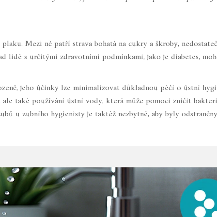
 plaku. Mezi ně patří strava bohatá na cukry a škroby, nedostateč
ad lidé s určitými zdravotními podmínkami, jako je diabetes, mo
irozeně, jeho účinky lze minimalizovat důkladnou péčí o ústní hyg
, ale také používání ústní vody, která může pomoci zničit bakter
 zubů u zubního hygienisty je taktéž nezbytné, aby byly odstraněn