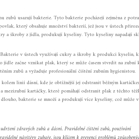
hu zubů usazují bakterie. Tyto bakterie pocházejí zejména z potra
povlak, který obsahuje množství bakterií, jež jsou v ústech přiroz
y a škroby z jídla, produkují kyseliny. Tyto kyseliny napadají s
 Bakterie v ústech využívají cukry a škroby k produkci kyselin, k
o jídle začne vznikat plak, který se může časem stvrdit na zubní
ěním zubů a vyžaduje profesionální čištění zubním hygienistou.
 kolem linií dásní, kde je obtížnější jej odstranit běžným kartáčke
 a mezizubní kartáčky, které pomáhají odstranit plak z těchto tě
 dlouho, bakterie se množí a produkují více kyseliny, což může v
 udržení zdravých zubů a dásní. Pravidelné čištění zubů, používání
pravidelné návštěvy zubaře, jsou klíčem k prevenci problémů způsobený