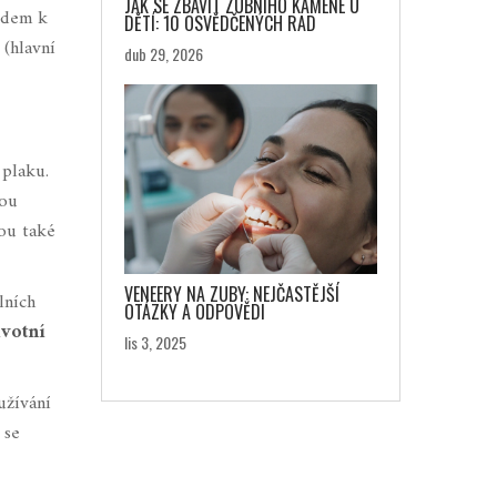
JAK SE ZBAVIT ZUBNÍHO KAMENE U
edem k
DĚTÍ: 10 OSVĚDČENÝCH RAD
(hlavní
dub 29, 2026
 plaku.
hou
hou také
VENEERY NA ZUBY: NEJČASTĚJŠÍ
lních
OTÁZKY A ODPOVĚDI
ivotní
lis 3, 2025
užívání
 se