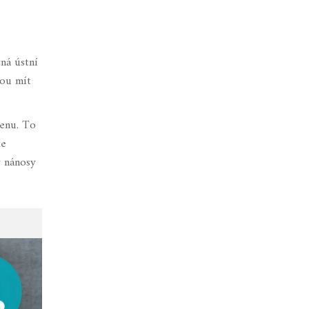
ná ústní
hou mít
ienu. To
ie
y nánosy