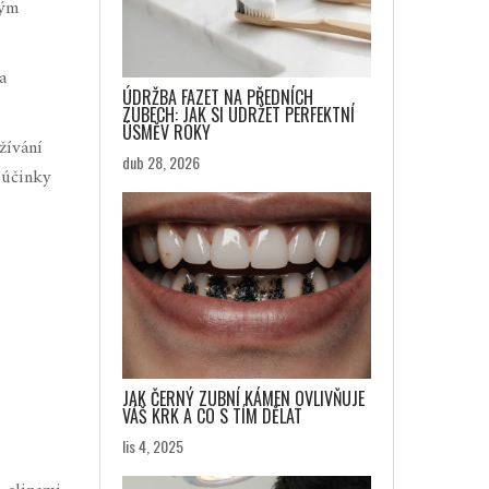
kým
a
ÚDRŽBA FAZET NA PŘEDNÍCH
ZUBECH: JAK SI UDRŽET PERFEKTNÍ
ÚSMĚV ROKY
žívání
dub 28, 2026
 účinky
JAK ČERNÝ ZUBNÍ KÁMEN OVLIVŇUJE
VÁŠ KRK A CO S TÍM DĚLAT
lis 4, 2025