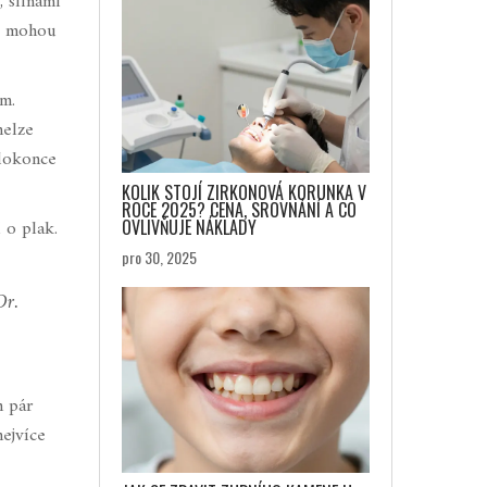
, slinami
ré mohou
m.
nelze
 dokonce
KOLIK STOJÍ ZIRKONOVÁ KORUNKA V
ROCE 2025? CENA, SROVNÁNÍ A CO
 o plak.
OVLIVŇUJE NÁKLADY
pro 30, 2025
Dr.
h pár
nejvíce