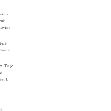
vin a
eně
klovinu
teré
 kámen.
m. To je
žko
ést k
ch