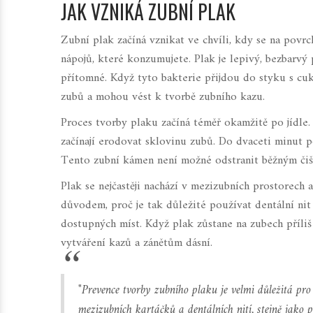
JAK VZNIKÁ ZUBNÍ PLAK
Zubní plak začíná vznikat ve chvíli, kdy se na povrc
nápojů, které konzumujete. Plak je lepivý, bezbarvý 
přítomné. Když tyto bakterie přijdou do styku s cukr
zubů a mohou vést k tvorbě zubního kazu.
Proces tvorby plaku začíná téměř okamžitě po jídle.
začínají erodovat sklovinu zubů. Do dvaceti minut p
Tento zubní kámen není možné odstranit běžným čišt
Plak se nejčastěji nachází v mezizubních prostorech a
důvodem, proč je tak důležité používat dentální nit
dostupných míst. Když plak zůstane na zubech příliš
vytváření kazů a zánětům dásní.
"Prevence tvorby zubního plaku je velmi důležitá pro
mezizubních kartáčků a dentálních nití, stejně jako 