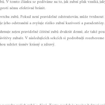
ů. V tomto článku se podíváme na to, jak zubní plak vzniká, ja
roti němu efektivně bránit.
 povrchu zubů. Pokud není pravidelně odstraňován, může tvrdnout 
e jeho odstranění a zvyšuje riziko zubní kazivosti a paradentózy.
hrnuje nejen pravidelné čištění zubů dvakrát denně, ale také pou
návštěvy zubaře. V následujících sekcích si podrobněji rozebereme
ou udržet úsměv krásný a zdravý.