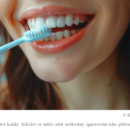
0 K
vá každý. Ačkoliv se může zdát neškodný, ignorování jeho příto