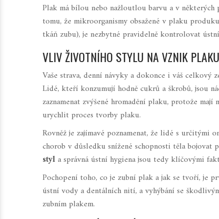
Plak má bílou nebo nažloutlou barvu a v některých
tomu, že mikroorganismy obsažené v plaku produkují
tkáň zubu), je nezbytné pravidelně kontrolovat ústn
VLIV ŽIVOTNÍHO STYLU NA VZNIK PLAK
Vaše strava, denní návyky a dokonce i váš celkový z
Lidé, kteří konzumují hodně cukrů a škrobů, jsou nác
zaznamenat zvýšené hromadění plaku, protože mají m
urychlit proces tvorby plaku.
Rovněž je zajímavé poznamenat, že lidé s určitými on
chorob v důsledku snížené schopnosti těla bojovat p
styl
a správná ústní hygiena jsou tedy klíčovými fa
Pochopení toho, co je zubní plak a jak se tvoří, je 
ústní vody a dentálních nití, a vyhýbání se škodli
zubním plakem.