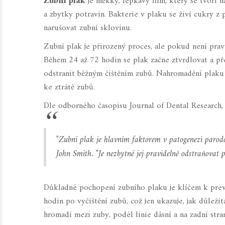
Zubní plak
je měkký, lepkavý film, který se tvoří n
a zbytky potravin. Bakterie v plaku se živí cukry z
narušovat zubní sklovinu.
Zubní plak je přirozený proces, ale pokud není pra
Během 24 až 72 hodin se plak začne ztvrdlovat a pře
odstranit běžným čištěním zubů. Nahromadění plaku
ke ztrátě zubů.
Dle odborného časopisu Journal of Dental Research,
"Zubní plak je hlavním faktorem v patogenezi parodo
John Smith. "Je nezbytné jej pravidelně odstraňovat 
Důkladné pochopení zubního plaku je klíčem k prev
hodin po vyčištění zubů, což jen ukazuje, jak důleži
hromadí mezi zuby, podél linie dásní a na zadní stran