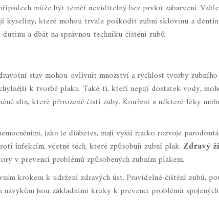
 případech může být téměř neviditelný bez prvků zabarvení. Vzhl
 kyseliny, které mohou trvale poškodit zubní sklovinu a dentin 
í dutinu a dbát na správnou techniku čištění zubů.
U
dravotní stav mohou ovlivnit množství a rychlost tvorby zubního
hylnější k tvorbě plaku. Také ti, kteří nepijí dostatek vody, mo
éně slin, které přirozeně čistí zuby. Kouření a některé léky mo
emocněními, jako je diabetes, mají vyšší riziko rozvoje parodontá
roti infekcím, včetně těch, které způsobují zubní plak.
Zdravý ž
ktory v prevenci problémů způsobených zubním plakem.
prvním krokem k udržení zdravých úst. Pravidelné čištění zubů, po
vým návykům jsou základními kroky k prevenci problémů spojených