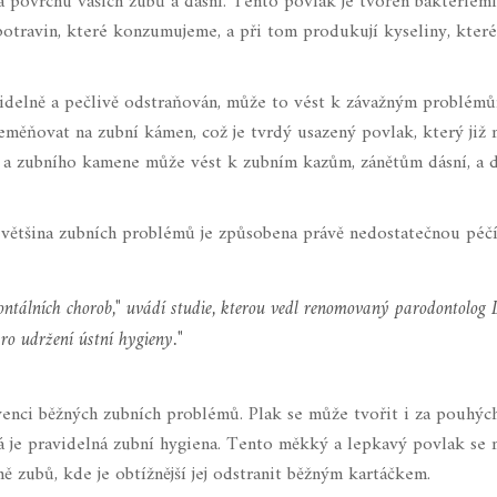
a povrchu vašich zubů a dásní. Tento povlak je tvořen bakteriemi
 potravin, které konzumujeme, a při tom produkují kyseliny, kte
videlně a pečlivě odstraňován, může to vést k závažným problémů
měňovat na zubní kámen, což je tvrdý usazený povlak, který již 
 a zubního kamene může vést k zubním kazům, zánětům dásní, a
 většina zubních problémů je způsobena právě nedostatečnou péčí
ntálních chorob," uvádí studie, kterou vedl renomovaný parodontolog 
pro udržení ústní hygieny."
enci běžných zubních problémů. Plak se může tvořit i za pouhýc
tá je pravidelná zubní hygiena. Tento měkký a lepkavý povlak se 
ě zubů, kde je obtížnější jej odstranit běžným kartáčkem.