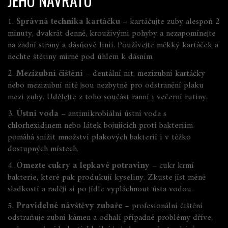
JEHO NÁVRATU
1.
Správná technika kartáčku
– kartáčujte zuby alespoň 2
minuty, dvakrát denně, krouživými pohyby a nezapomínejte
na zadní strany a dásňové linii. Používejte měkký kartáček a
nechte štětiny mírně pod úhlem k dásním.
2.
Mezizubní čištění
– dentální nit, mezizubní kartáčky
nebo mezizubní nitě jsou nezbytné pro odstranění plaku
mezi zuby. Udělejte z toho součást ranní i večerní rutiny.
3.
Ústní voda
– antimikrobiální ústní voda s
chlorhexidinem nebo látek bojujících proti bakteriím
pomáhá snížit množství plakových bakterií i v těžko
dostupných místech.
4.
Omezte cukry a lepkavé potraviny
– cukr krmí
bakterie, které pak produkují kyseliny. Zkuste jíst méně
sladkostí a raději si po jídle vypláchnout ústa vodou.
5.
Pravidelné návštěvy zubaře
– profesionální čištění
odstraňuje zubní kámen a odhalí případné problémy dříve,