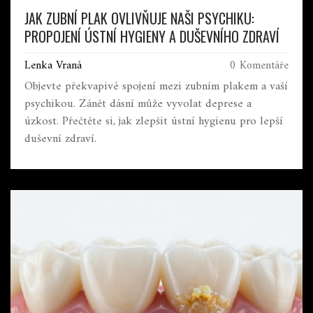
JAK ZUBNÍ PLAK OVLIVŇUJE NAŠI PSYCHIKU:
PROPOJENÍ ÚSTNÍ HYGIENY A DUŠEVNÍHO ZDRAVÍ
Lenka Vraná
0 Komentáře
Objevte překvapivé spojení mezi zubním plakem a vaší
psychikou. Zánět dásní může vyvolat deprese a
úzkost. Přečtěte si, jak zlepšit ústní hygienu pro lepší
duševní zdraví.