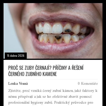
15 dubna 2026
PROČ SE ZUBY ČERNAJÍ? PŘÍČINY A ŘEŠENÍ
ČERNÉHO ZUBNÍHO KAMENE
Lenka Vraná
0 Komentáře
Zjistěte, proč vzniká černý zubní kámen, jaké faktory k
němu přispívají a jak se ho efektivně zbavit pomocí
profesionální hygieny zubů. Praktický průvodce pro