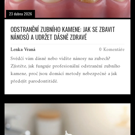
23 dubna 2026
ODSTRANĚNÍ ZUBNÍHO KAMENE: JAK SE ZBAVIT
NÁNOSŮ A UDRŽET DÁSNĚ ZDRAVÉ
Lenka Vraná
0 Komentáře
Svědčí vám dásně nebo vidíte nánosy na zubech?
Zjistěte, jak funguje profesionální odstranění zubního
kamene, proč jsou domácí metody nebezpečné a jak
předejít parodontitidě.