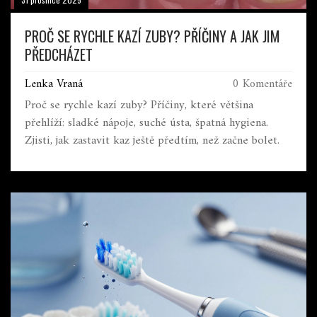
PROČ SE RYCHLE KAZÍ ZUBY? PŘÍČINY A JAK JIM
PŘEDCHÁZET
Lenka Vraná
0 Komentáře
Proč se rychle kazí zuby? Příčiny, které většina
přehlíží: sladké nápoje, suché ústa, špatná hygiena.
Zjisti, jak zastavit kaz ještě předtím, než začne bolet.