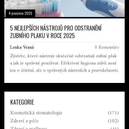
4 prosince 2025
5 NEJLEPŠÍCH NÁSTROJŮ PRO ODSTRANĚNÍ
ZUBNÍHO PLAKU V ROCE 2025
Lenka Vraná
0 Komentáře
Zjistěte, které nástroje skutečně odstraňují zubní plak
a jak je správně používat. Efektivní hygiena zubů není
jen o čištění, ale o správných nástrojích a pravidelnosti.
KATEGORIE
Kosmetická stomatologie
(171)
Zdraví a péče
(102)