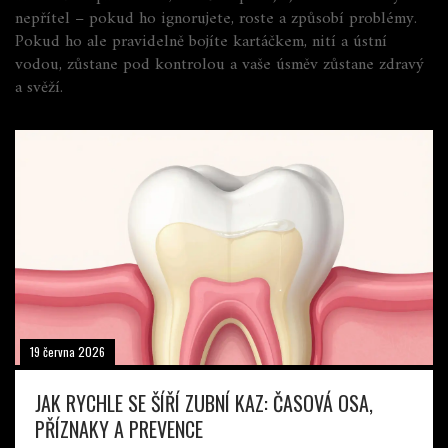
nepřítel – pokud ho ignorujete, roste a způsobí problémy.
Pokud ho ale pravidelně bojíte kartáčkem, nití a ústní
vodou, zůstane pod kontrolou a vaše úsměv zůstane zdravý
a svěží.
19 června 2026
JAK RYCHLE SE ŠÍŘÍ ZUBNÍ KAZ: ČASOVÁ OSA,
PŘÍZNAKY A PREVENCE