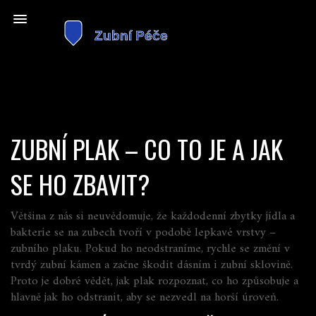
ZUBNÍ PLAK – CO TO JE A JAK
SE HO ZBAVIT?
Většina z nás si neuvědomuje, že každodenní zbytky jídla a
bakterie se na zubech tvoří v podobě lepkavé vrstvy –
zubního plaku. Pokud ho neodstraníme, rychle se změní v
tvrdý zubní kámen a začne škodit dásním i zubní sklovině.
Proto je dobré vědět, jak plak rozpoznat, co ho způsobuje a
hlavně jak ho odstranit, aby se nezvedl na horší úroveň.