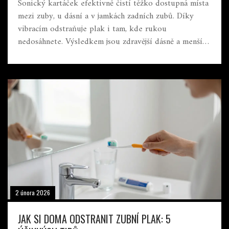
Sonický kartáček efektivně čistí těžko dostupná místa
mezi zuby, u dásní a v jamkách zadních zubů. Díky
vibracím odstraňuje plak i tam, kde rukou
nedosáhnete. Výsledkem jsou zdravější dásně a menší
riziko zubního kamene.
2 února 2026
JAK SI DOMA ODSTRANIT ZUBNÍ PLAK: 5