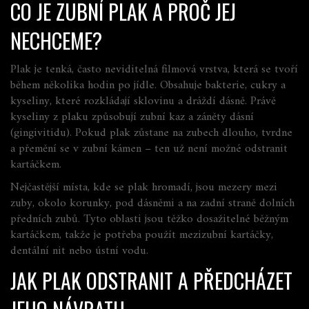
CO JE ZUBNÍ PLAK A PROČ JEJ
NECHCEME?
Plak je tenká, často neviditelná filmová vrstva, která se tvoří
během několika hodin po jídle. Obsahuje bakterie, cukry a
kyseliny, které rozkládají sklovinu a dráždí dásně. Právě
kyseliny z plaku způsobují zubní kaz a záněty dásní
(gingivitidu). Pokud plak zůstane na zubech dlouho, tvrdne
a přemění se v zubní kámen – ten už není možné odstranit
kartáčkem.
Nejčastější místa, kde se plak hromadí, jsou mezery mezi
zuby, okolo korunky, pod dásněmi a na zadní straně dolních
předních zubů. Tyto oblasti jsou těžko dosažitelné běžným
kartáčkem, takže je potřeba použít mezizubní kartáčky,
dentální nit nebo ústní vodu.
JAK PLAK ODSTRANIT A PŘEDCHÁZET