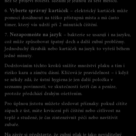
než se projeví bolestí. Ideální je jednou za šest měsíců.
6.
Vyberte správný kartáček
– elektrický kartáček může
pomoci dosáhnout na těžko přístupná místa a má často
timer, který vás udrží při 2 minutách čištění.
7.
Nezapomeňte na jazyk
– bakterie se usazují i na jazyku,
což může způsobovat špatný dech a další zubní problémy.
Jednoduchý škrabák nebo kartáček na jazyk to vyřeší během
jedné minuty.
Dodržováním těchto kroků snížíte množství plaku a tím i
riziko kazu a zánětu dásní. Klíčová je pravidelnost – i když
se někdy zdá, že ústní hygiena je jen další položka v
seznamu povinností, ve skutečnosti šetří čas a peníze,
protože předchází drahým ošetřením.
Pro úplnou jistotu můžete sledovat příznaky: pokud cítíte
zápach z úst, máte krvácení při čištění nebo citlivost na
teplé a studené, je čas zintenzivnit péči nebo navštívit
zubaře.
Na závěr si představte, že zubní plak je jako neviditelný