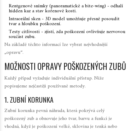
Rentgenové snímky (panoramatické a bite‑wing) - odhalí
hidden kaz a stav kořenové kosti.
Intraorální sken - 3D model umožňuje přesně posoudit
tvar a hloubku poškození.
Testy citlivosti - zjistí, zda poškození ovlivňuje nervovou
součást zubu.
Na základě těchto informací lze vybrat nejvhodnější
„opravu“.
MOŽNOSTI OPRAVY POŠKOZENÝCH ZUBŮ
Každý případ vyžaduje individuální přístup. Níže
popisujeme nejčastěji používané metody.
1. ZUBNÍ KORUNKA
Zubní korunka
pevná náhrada, která pokrývá celý
poškozený zub a obnovuje jeho tvar, barvu a funkci
je
vhodná, když je poškození velké, sklovina je tenká nebo