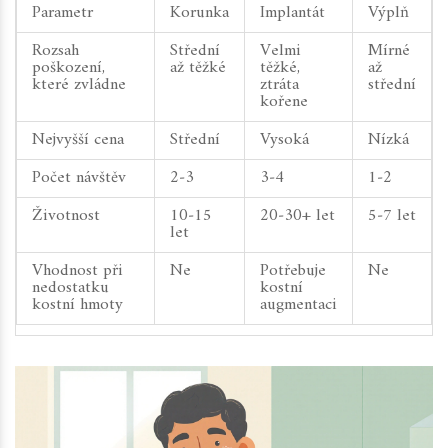
Parametr
Korunka
Implantát
Výplň
Rozsah
Střední
Velmi
Mírné
poškození,
až těžké
těžké,
až
které zvládne
ztráta
střední
kořene
Nejvyšší cena
Střední
Vysoká
Nízká
Počet návštěv
2‑3
3‑4
1‑2
Životnost
10‑15
20‑30+ let
5‑7 let
let
Vhodnost při
Ne
Potřebuje
Ne
nedostatku
kostní
kostní hmoty
augmentaci