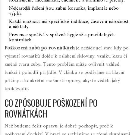
Rozlišujeme mechanické, chemické a biofilmové příčiny.
Nejčastější řešení jsou zubní korunka, implantát nebo
výplň.
Každá možnost má specifické indikace, časovou náročnost
a náklady.
Prevence spočívá v správné hygieně a pravidelných
kontrolách.
Poškození zubů po rovnátkách
je
nežádoucí stav, kdy po
vyjmutí rovnátků dojde k oslabení skloviny, vzniku kazu či
změně tvaru zubu
. Tento problém může ovlivnit vzhled,
funkci i pohodlí při jídle. V článku se podíváme na hlavní
příčiny a konkrétní možnosti opravy, abyste věděli, jaký
krok zvolit.
CO ZPŮSOBUJE POŠKOZENÍ PO
ROVNÁTKÁCH
Než budeme řešit opravu, je dobré pochopit, proč k
poškození dochází. V praxi se setkáváme se třemi skupinami