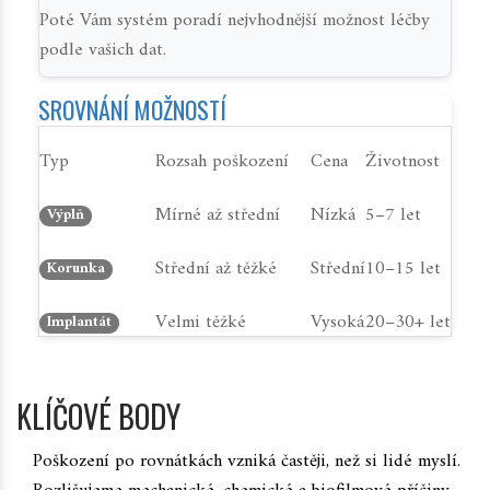
Poté Vám systém poradí nejvhodnější možnost léčby
podle vašich dat.
SROVNÁNÍ MOŽNOSTÍ
Typ
Rozsah poškození
Cena
Životnost
Mírné až střední
Nízká
5–7 let
Výplň
Střední až těžké
Střední
10–15 let
Korunka
Velmi těžké
Vysoká
20–30+ let
Implantát
KLÍČOVÉ BODY
Poškození po rovnátkách vzniká častěji, než si lidé myslí.