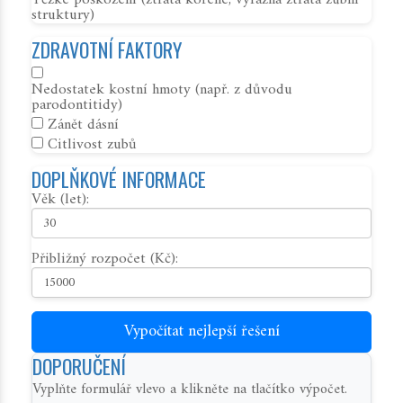
Těžké poškození (ztráta kořene, výrazná ztráta zubní
struktury)
ZDRAVOTNÍ FAKTORY
Nedostatek kostní hmoty (např. z důvodu
parodontitidy)
Zánět dásní
Citlivost zubů
DOPLŇKOVÉ INFORMACE
Věk (let):
Přibližný rozpočet (Kč):
Vypočítat nejlepší řešení
DOPORUČENÍ
Vyplňte formulář vlevo a klikněte na tlačítko výpočet.