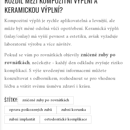
ROZDÍL MEZI KOMPOZITNÍ VÝPLNÍ A
KERAMICKOU VÝPLNÍ?
Kompozitní výplň je rychle aplikovatelná a levnější, ale
může být méně odolná vůči opotřebení. Keramická výplň
(inlay/onlay) má vyšší pevnost a estetiku, avšak vyžaduje
laboratorní výrobu a více návštěv.
Pokud se vám po rovnátkách objevily
zničené zuby po
rovnátkách
, nečekejte - každý den odkladu zvyšuje riziko
komplikací. S výše uvedenými informacemi můžete
konzultovat s odborníkem, rozhodnout se pro vhodnou
léčbu a vrátit svému úsměvu zdraví i krásu.
ŠTÍTKY:
zničené zuby po rovnátkách
oprava poškozených zubů
zubní korunka
zubní implantát
ortodontické komplikace