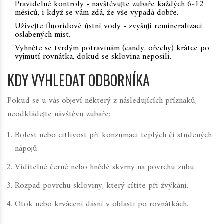
Pravidelné kontroly - navštěvujte zubaře každých 6‑12
měsíců, i když se vám zdá, že vše vypadá dobře.
Užívejte fluoridové ústní vody - zvyšují remineralizaci
oslabených míst.
Vyhněte se tvrdým potravinám (candy, ořechy) krátce po
vyjmutí rovnátka, dokud se sklovina neposílí.
KDY VYHLEDAT ODBORNÍKA
Pokud se u vás objeví některý z následujících příznaků,
neodkládejte návštěvu zubaře:
Bolest nebo citlivost při konzumaci teplých či studených
nápojů.
Viditelné černé nebo hnědé skvrny na povrchu zubu.
Rozpad povrchu skloviny, který cítíte při žvýkání.
Otok nebo krvácení dásní v oblasti po rovnátkách.