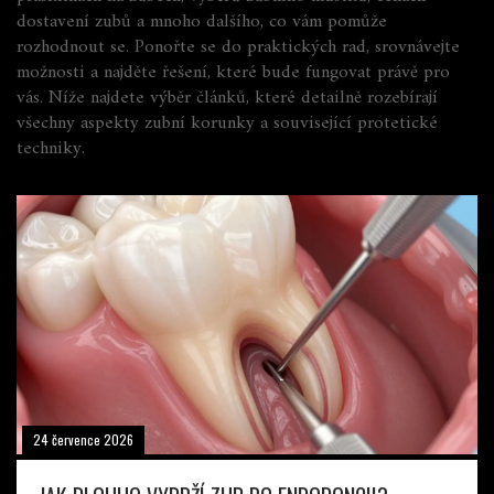
dostavení zubů a mnoho dalšího, co vám pomůže
rozhodnout se. Ponořte se do praktických rad, srovnávejte
možnosti a najděte řešení, které bude fungovat právě pro
vás. Níže najdete výběr článků, které detailně rozebírají
všechny aspekty zubní korunky a související protetické
techniky.
24 července 2026