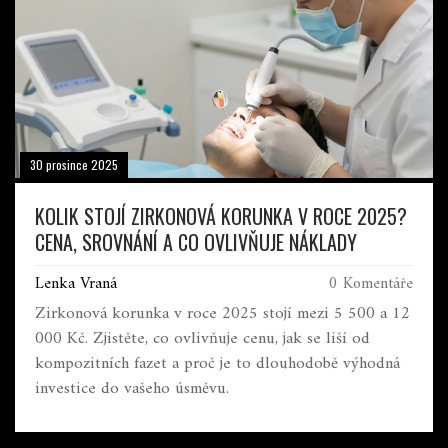
30 prosince 2025
KOLIK STOJÍ ZIRKONOVÁ KORUNKA V ROCE 2025?
CENA, SROVNÁNÍ A CO OVLIVŇUJE NÁKLADY
Lenka Vraná
0 Komentáře
Zirkonová korunka v roce 2025 stojí mezi 5 500 a 12
000 Kč. Zjistěte, co ovlivňuje cenu, jak se liší od
kompozitních fazet a proč je to dlouhodobě výhodná
investice do vašeho úsměvu.