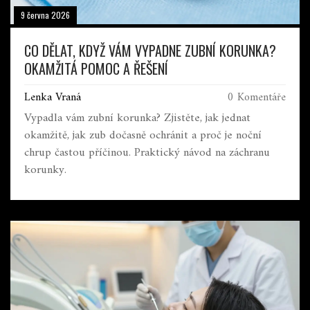
9 června 2026
CO DĚLAT, KDYŽ VÁM VYPADNE ZUBNÍ KORUNKA?
OKAMŽITÁ POMOC A ŘEŠENÍ
Lenka Vraná
0 Komentáře
Vypadla vám zubní korunka? Zjistěte, jak jednat
okamžitě, jak zub dočasně ochránit a proč je noční
chrup častou příčinou. Praktický návod na záchranu
korunky.