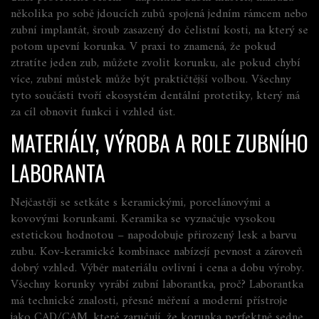
několika po sobě jdoucích zubů spojená jedním rámcem
nebo
zubní implantát
,
šroub zasazený do čelistní kosti, na který se
potom upevní korunka
. V praxi to znamená, že pokud
ztratíte jeden zub, můžete zvolit korunku, ale pokud chybí
více, zubní můstek může být praktičtější volbou. Všechny
tyto součásti tvoří ekosystém dentální protetiky, který má
za cíl obnovit funkci i vzhled úst.
MATERIÁLY, VÝROBA A ROLE ZUBNÍHO
LABORANTA
Nejčastěji se setkáte s keramickými, porcelánovými a
kovovými korunkami. Keramika se vyznačuje vysokou
estetickou hodnotou – napodobuje přirozený lesk a barvu
zubu. Kov-keramické kombinace nabízejí pevnost a zároveň
dobrý vzhled. Výběr materiálu ovlivní i cena a dobu výroby.
Všechny korunky vyrábí zubní laborantka, proč? Laborantka
má technické znalosti, přesné měření a moderní přístroje
jako CAD/CAM, které zaručují, že korunka perfektně sedne.