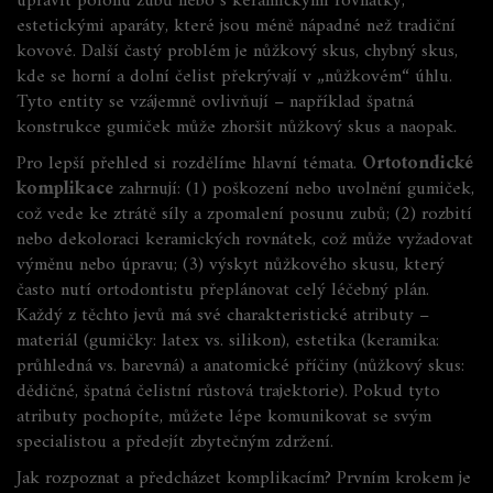
upravit polohu zubů
nebo s
keramickými rovnátky
,
estetickými aparáty, které jsou méně nápadné než tradiční
kovové
. Další častý problém je
nůžkový skus
,
chybný skus,
kde se horní a dolní čelist překrývají v „nůžkovém“ úhlu
.
Tyto entity se vzájemně ovlivňují – například špatná
konstrukce gumiček může zhoršit nůžkový skus a naopak.
Pro lepší přehled si rozdělíme hlavní témata.
Ortotondické
komplikace
zahrnují: (1) poškození nebo uvolnění gumiček,
což vede ke ztrátě síly a zpomalení posunu zubů; (2) rozbití
nebo dekoloraci keramických rovnátek, což může vyžadovat
výměnu nebo úpravu; (3) výskyt nůžkového skusu, který
často nutí ortodontistu přeplánovat celý léčebný plán.
Každý z těchto jevů má své charakteristické atributy –
materiál (gumičky: latex vs. silikon), estetika (keramika:
průhledná vs. barevná) a anatomické příčiny (nůžkový skus:
dědičné, špatná čelistní růstová trajektorie). Pokud tyto
atributy pochopíte, můžete lépe komunikovat se svým
specialistou a předejít zbytečným zdržení.
Jak rozpoznat a předcházet komplikacím? Prvním krokem je