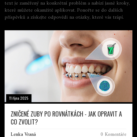
text je zaměřený na konkrétní problém a nabízí jasné kroky,
které můžete okamžitě aplikovat. Ponořte se do dalších
příspěvků a získejte odpovědi na otázky, které vás trápí.
11 října 2025
ZNIČENÉ ZUBY PO ROVNÁTKÁCH - JAK OPRAVIT A
CO ZVOLIT?
Lenka Vraná
0 Komentáře