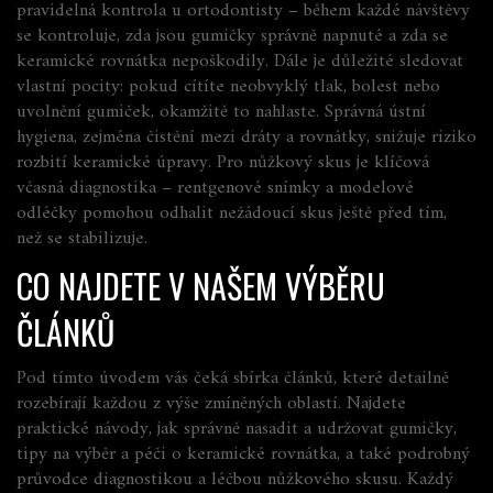
pravidelná kontrola u ortodontisty – během každé návštěvy
se kontroluje, zda jsou gumičky správně napnuté a zda se
keramické rovnátka nepoškodily. Dále je důležité sledovat
vlastní pocity: pokud cítíte neobvyklý tlak, bolest nebo
uvolnění gumiček, okamžitě to nahlaste. Správná ústní
hygiena, zejména čistění mezi dráty a rovnátky, snižuje riziko
rozbití keramické úpravy. Pro nůžkový skus je klíčová
včasná diagnostika – rentgenové snímky a modelové
odléčky pomohou odhalit nežádoucí skus ještě před tím,
než se stabilizuje.
CO NAJDETE V NAŠEM VÝBĚRU
ČLÁNKŮ
Pod tímto úvodem vás čeká sbírka článků, které detailně
rozebírají každou z výše zmíněných oblastí. Najdete
praktické návody, jak správně nasadit a udržovat gumičky,
tipy na výběr a péči o keramické rovnátka, a také podrobný
průvodce diagnostikou a léčbou nůžkového skusu. Každý