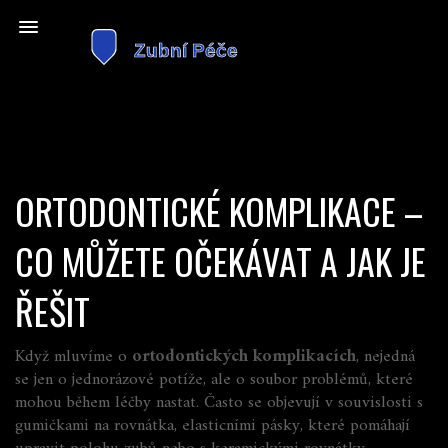
ORTODONTICKÉ KOMPLIKACE –
CO MŮŽETE OČEKÁVAT A JAK JE
ŘEŠIT
Když mluvíme o
ortodontických komplikacích
,
nejedná
se jen o jednorázové potíže, ale o soubor problémů, které
mohou během léčby nastat
. Často se objevují v souvislosti s
gumičkami na rovnátka
,
elasticními pásky, které pomáhají