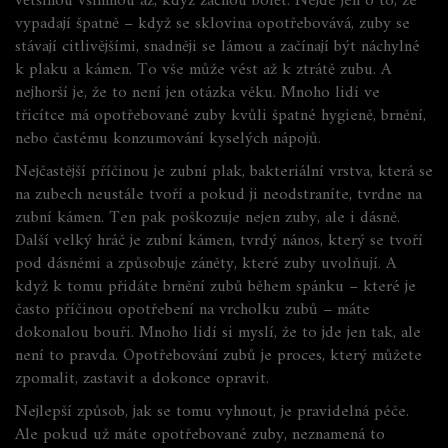
většinou všimnou až, když začnou bolět
.
Nejde jen o to, že
vypadají špatně – když se sklovina opotřebovává, zuby se
stávají citlivějšími, snadněji se lámou a začínají být náchylné
k plaku a kámen. To vše může vést až k ztrátě zubu. A
nejhorší je, že to není jen otázka věku. Mnoho lidí ve
třicítce má opotřebované zuby kvůli špatné hygieně, brnění,
nebo častému konzumování kyselých nápojů.
Nejčastější příčinou je
zubní plak
,
bakteriální vrstva, která se
na zubech neustále tvoří a pokud ji neodstraníte, tvrdne na
zubní kámen
.
Ten pak poškozuje nejen zuby, ale i dásně.
Další velký hráč je
zubní kámen
,
tvrdý nános, který se tvoří
pod dásněmi a způsobuje záněty, které zuby uvolňují
.
A
když k tomu přidáte brnění zubů během spánku – které je
často příčinou opotřebení na vrcholku zubů – máte
dokonalou bouři. Mnoho lidí si myslí, že to jde jen tak, ale
není to pravda. Opotřebování zubů je proces, který můžete
zpomalit, zastavit a dokonce opravit.
Nejlepší způsob, jak se tomu vyhnout, je pravidelná péče.
Ale pokud už máte opotřebované zuby, neznamená to