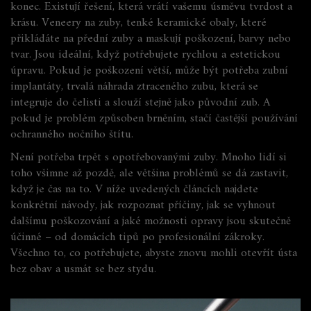
konec. Existují řešení, která vrátí vašemu úsměvu tvrdost a
krásu.
Veneery na zuby
,
tenké keramické obaly, které
přikládáte na přední zuby a maskují poškození, barvy nebo
tvar
.
Jsou ideální, když potřebujete rychlou a estetickou
úpravu. Pokud je poškození větší, může být potřeba
zubní
implantáty
,
trvalá náhrada ztraceného zubu, která se
integruje do čelisti a slouží stejně jako původní zub
.
A
pokud je problém způsoben brněním, stačí častější používání
ochranného nočního štítu.
Není potřeba trpět s opotřebovanými zuby. Mnoho lidí si
toho všimne až pozdě, ale většina problémů se dá zastavit,
když je čas na to. V níže uvedených článcích najdete
konkrétní návody, jak rozpoznat příčiny, jak se vyhnout
dalšímu poškozování a jaké možnosti opravy jsou skutečně
účinné – od domácích tipů po profesionální zákroky.
Všechno to, co potřebujete, abyste znovu mohli otevřít ústa
bez obav a usmát se bez stydu.