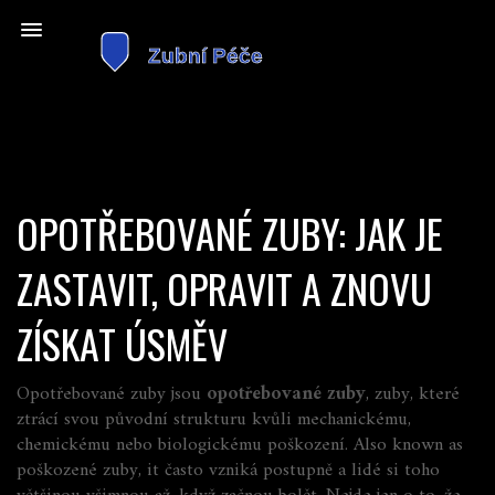
OPOTŘEBOVANÉ ZUBY: JAK JE
ZASTAVIT, OPRAVIT A ZNOVU
ZÍSKAT ÚSMĚV
Opotřebované zuby jsou
opotřebované zuby
,
zuby, které
ztrácí svou původní strukturu kvůli mechanickému,
chemickému nebo biologickému poškození
. Also known as
poškozené zuby
, it
často vzniká postupně a lidé si toho