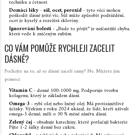
techniku a četnost.
Domácí léky - sůl, ocet, peroxid
- tyto věci mohou
poškodit dásně ještě víc. Sůl může způsobit podráždění,
ocet je kyselý a rozežírá skloviny.
Ignorování bolesti
- „Bude to přejít“ je nejčastější chyba,
která vede k zničeným zubům.
CO VÁM POMŮŽE RYCHLEJI ZACELIT
DÁSNĚ?
Počkejte na to, až se dásně zacelí samy? Ne. Můžete jim
pomoci:
Vitamín C
- denně 500-1000 mg. Podporuje tvorbu
kolagenu, který je základem dásní.
Omega-3
- rybí olej nebo lněný olej. Má protizánětlivé
účinky. Výzkum z roku 2024 ukázal, že lidé, kteří užívali
omega-3 denně, měli o 30 % méně zánětu dásní.
Zelený čaj
- obsahuje katechiny, které potlačují bakterie.
Pijte 1-2 šálky denně bez cukru.