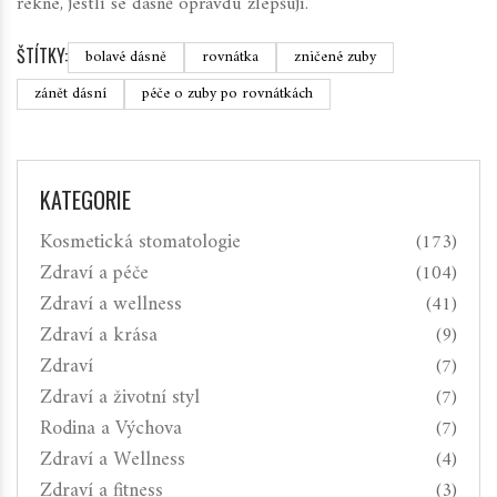
řekne, jestli se dásně opravdu zlepšují.
ŠTÍTKY:
bolavé dásně
rovnátka
zničené zuby
zánět dásní
péče o zuby po rovnátkách
KATEGORIE
Kosmetická stomatologie
(173)
Zdraví a péče
(104)
Zdraví a wellness
(41)
Zdraví a krása
(9)
Zdraví
(7)
Zdraví a životní styl
(7)
Rodina a Výchova
(7)
Zdraví a Wellness
(4)
Zdraví a fitness
(3)