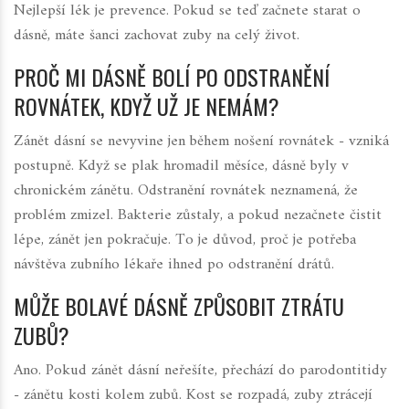
Nejlepší lék je prevence. Pokud se teď začnete starat o
dásně, máte šanci zachovat zuby na celý život.
PROČ MI DÁSNĚ BOLÍ PO ODSTRANĚNÍ
ROVNÁTEK, KDYŽ UŽ JE NEMÁM?
Zánět dásní se nevyvine jen během nošení rovnátek - vzniká
postupně. Když se plak hromadil měsíce, dásně byly v
chronickém zánětu. Odstranění rovnátek neznamená, že
problém zmizel. Bakterie zůstaly, a pokud nezačnete čistit
lépe, zánět jen pokračuje. To je důvod, proč je potřeba
návštěva zubního lékaře ihned po odstranění drátů.
MŮŽE BOLAVÉ DÁSNĚ ZPŮSOBIT ZTRÁTU
ZUBŮ?
Ano. Pokud zánět dásní neřešíte, přechází do parodontitidy
- zánětu kosti kolem zubů. Kost se rozpadá, zuby ztrácejí