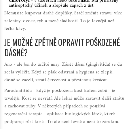
Chlorofyl
- v tabletách nebo tekutinách. Má přirozený
antiseptický účinek a zlepšuje zápach z úst.
Nemusíte kupovat drahé doplňky. Stačí změnit stravu: více
zeleniny, ovoce, ryb a méně sladkostí. To je levnější než
léčba kávy.
JE MOŽNÉ ZPĚTNĚ OPRAVIT POŠKOZENÉ
DÁSNĚ?
Ano - ale jen do určité míry. Zánět dásní (gingivitida) se dá
zcela vyléčit. Když se plak odstraní a hygiena se zlepší,
dásně se zacelí, ztratí červenost a přestanou krvácat.
Parodontitida - když je poškozena kost kolem zubů - je
trvalější. Kost se nevrátí. Ale lékař může zastavit další ztrátu
a zachovat zuby. V některých případech se používá
regenerační terapie - aplikace biologických látek, které
podporují růst kosti. To ale není levné a není to zárukou.