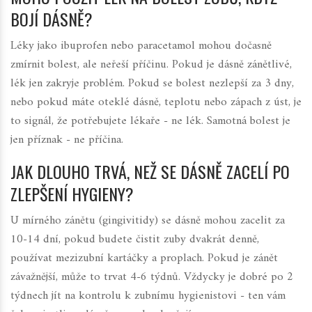
BOJÍ DÁSNĚ?
Léky jako ibuprofen nebo paracetamol mohou dočasně
zmírnit bolest, ale neřeší příčinu. Pokud je dásně zánětlivé,
lék jen zakryje problém. Pokud se bolest nezlepší za 3 dny,
nebo pokud máte oteklé dásně, teplotu nebo zápach z úst, je
to signál, že potřebujete lékaře - ne lék. Samotná bolest je
jen příznak - ne příčina.
JAK DLOUHO TRVÁ, NEŽ SE DÁSNĚ ZACELÍ PO
ZLEPŠENÍ HYGIENY?
U mírného zánětu (gingivitidy) se dásně mohou zacelit za
10-14 dní, pokud budete čistit zuby dvakrát denně,
používat mezizubní kartáčky a proplach. Pokud je zánět
závažnější, může to trvat 4-6 týdnů. Vždycky je dobré po 2
týdnech jít na kontrolu k zubnímu hygienistovi - ten vám