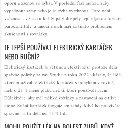
oporu a začnou se hýbat. V poslední fázi mohou zuby
vypadnout samy nebo je je třeba vytrhnout. Toto není
vzácnost - v Česku každý pátý dospělý trpí nějakou formou
parodontitidy, a mnozí z nich mají za tímto problémem
zkušenosti s rovnátky.
JE LEPŠÍ POUŽÍVAT ELEKTRICKÝ KARTÁČEK
NEBO RUČNÍ?
Elektrický kartáček je většinou efektivnější, protože dělá
správné pohyby za vás. Studie z roku 2022 ukázaly, že lidé,
kteří používali elektrický kartáček s pohybem v rovině,
měli o 21 % méně plaku než ti, kteří používali ruční.
Důležité je, aby měl měkké štětinky a nastavení na citlivé
dásně. Ruční kartáček funguje jen tehdy, když ho používáte
správně - a to dělá jen 15 % lidí.
MOHU POUŽÍT LÉK NA BOLEST ZUBŮ, KDYŽ