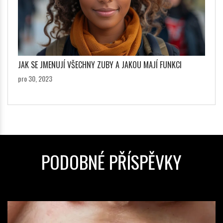
JAK SE JMENUJÍ VŠECHNY ZUBY A JAKOU MAJÍ FUNKCI
pro 30, 2023
PODOBNÉ PŘÍSPĚVKY