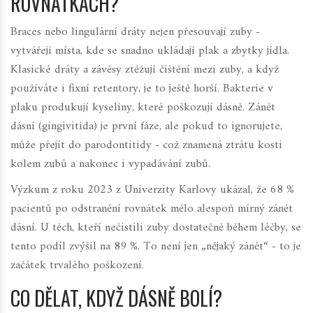
ROVNÁTKÁCH?
Braces nebo lingulární dráty nejen přesouvají zuby -
vytvářejí místa, kde se snadno ukládají plak a zbytky jídla.
Klasické dráty a závěsy ztěžují čištění mezi zuby, a když
používáte i fixní retentory, je to ještě horší. Bakterie v
plaku produkují kyseliny, které poškozují dásně. Zánět
dásní (gingivitida) je první fáze, ale pokud to ignorujete,
může přejít do parodontitidy - což znamená ztrátu kosti
kolem zubů a nakonec i vypadávání zubů.
Výzkum z roku 2023 z Univerzity Karlovy ukázal, že 68 %
pacientů po odstranění rovnátek mělo alespoň mírný zánět
dásní. U těch, kteří nečistili zuby dostatečně během léčby, se
tento podíl zvýšil na 89 %. To není jen „nějaký zánět“ - to je
začátek trvalého poškození.
CO DĚLAT, KDYŽ DÁSNĚ BOLÍ?