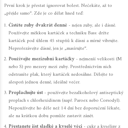
První krok je přestat ignorovat bolest. Nečekáte, až to
„přejde samo“. Zde je co dělat hned teď:
Čistěte zuby dvakrát denně
- nejen zuby, ale i dásně.
Používejte měkkou kartáček a techniku Bass: držte
kartáček pod úhlem 45 stupňů k dásni a mírně vibrujte.
Neprořezávejte dásně, jen je „masírujte“.
Používejte mezizubní kartáčky
- nejmenší velikosti (M
nebo S) pro mezery mezi zuby. Prostřednictvím nich
odstraníte plak, který kartáček nedosáhne. Dělejte to
alespoň jednou denně, ideálně večer.
Proplachujte úst
- používejte bezalkoholový antiseptický
proplach s chlorhexidinem (např. Paroex nebo Corsodyl).
Nepoužívejte ho déle než 14 dní bez doporučení lékaře,
ale na krátkou dobu pomůže zastavit zánět.
Přestanete jíst sladké a kyselé věci
- cukr a kyseliny z