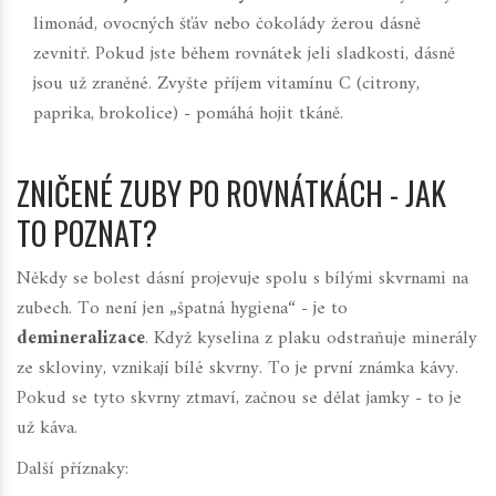
limonád, ovocných šťáv nebo čokolády žerou dásně
zevnitř. Pokud jste během rovnátek jeli sladkosti, dásně
jsou už zraněné. Zvyšte příjem vitamínu C (citrony,
paprika, brokolice) - pomáhá hojit tkáně.
ZNIČENÉ ZUBY PO ROVNÁTKÁCH - JAK
TO POZNAT?
Někdy se bolest dásní projevuje spolu s bílými skvrnami na
zubech. To není jen „špatná hygiena“ - je to
demineralizace
. Když kyselina z plaku odstraňuje minerály
ze skloviny, vznikají bílé skvrny. To je první známka kávy.
Pokud se tyto skvrny ztmaví, začnou se dělat jamky - to je
už káva.
Další příznaky: