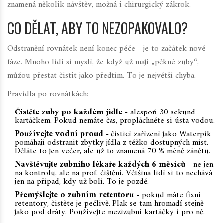
znamená několik návštěv, možná i chirurgický zákrok.
CO DĚLAT, ABY TO NEZOPAKOVALO?
Odstranění rovnátek není konec péče - je to začátek nové
fáze. Mnoho lidí si myslí, že když už mají „pěkné zuby“,
můžou přestat čistit jako předtím. To je největší chyba.
Pravidla po rovnátkách:
Čistěte zuby po každém jídle
- alespoň 30 sekund
kartáčkem. Pokud nemáte čas, propláchněte si ústa vodou.
Používejte vodní proud
- čisticí zařízení jako Waterpik
pomáhají odstranit zbytky jídla z těžko dostupných míst.
Děláte to jen večer, ale už to znamená 70 % méně zánětu.
Navštěvujte zubního lékaře každých 6 měsíců
- ne jen
na kontrolu, ale na prof. čištění. Většina lidí si to nechává
jen na případ, kdy už bolí. To je pozdě.
Přemýšlejte o zubním retentoru
- pokud máte fixní
retentory, čistěte je pečlivě. Plak se tam hromadí stejně
jako pod dráty. Používejte mezizubní kartáčky i pro ně.