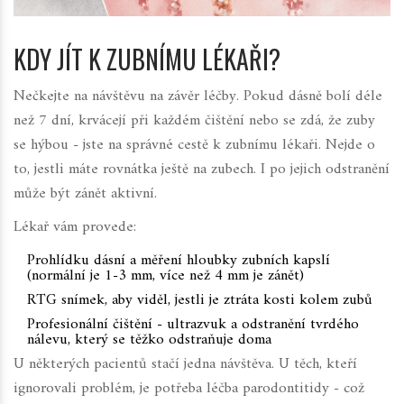
KDY JÍT K ZUBNÍMU LÉKAŘI?
Nečkejte na návštěvu na závěr léčby. Pokud dásně bolí déle
než 7 dní, krvácejí při každém čištění nebo se zdá, že zuby
se hýbou - jste na správné cestě k zubnímu lékaři. Nejde o
to, jestli máte rovnátka ještě na zubech. I po jejich odstranění
může být zánět aktivní.
Lékař vám provede:
Prohlídku dásní a měření hloubky zubních kapslí
(normální je 1-3 mm, více než 4 mm je zánět)
RTG snímek, aby viděl, jestli je ztráta kosti kolem zubů
Profesionální čištění - ultrazvuk a odstranění tvrdého
nálevu, který se těžko odstraňuje doma
U některých pacientů stačí jedna návštěva. U těch, kteří
ignorovali problém, je potřeba léčba parodontitidy - což