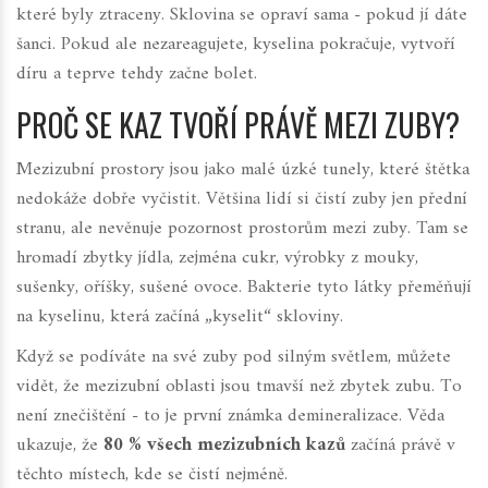
které byly ztraceny. Sklovina se opraví sama - pokud jí dáte
šanci. Pokud ale nezareagujete, kyselina pokračuje, vytvoří
díru a teprve tehdy začne bolet.
PROČ SE KAZ TVOŘÍ PRÁVĚ MEZI ZUBY?
Mezizubní prostory jsou jako malé úzké tunely, které štětka
nedokáže dobře vyčistit. Většina lidí si čistí zuby jen přední
stranu, ale nevěnuje pozornost prostorům mezi zuby. Tam se
hromadí zbytky jídla, zejména cukr, výrobky z mouky,
sušenky, oříšky, sušené ovoce. Bakterie tyto látky přeměňují
na kyselinu, která začíná „kyselit“ skloviny.
Když se podíváte na své zuby pod silným světlem, můžete
vidět, že mezizubní oblasti jsou tmavší než zbytek zubu. To
není znečištění - to je první známka demineralizace. Věda
ukazuje, že
80 % všech mezizubních kazů
začíná právě v
těchto místech, kde se čistí nejméně.