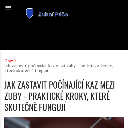
Domů
Jak zastavit počínající kaz mezi zuby - praktické kroky,
které skutečně fungují
JAK ZASTAVIT POČÍNAJÍCÍ KAZ MEZI
ZUBY - PRAKTICKÉ KROKY, KTERÉ
SKUTEČNĚ FUNGUJÍ