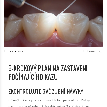
Lenka Vraná
0 Komentáře
5-KROKOVÝ PLÁN NA ZASTAVENÍ
POČÍNAJÍCÍHO KAZU
ZKONTROLUJTE SVÉ ZUBNÍ NÁVYKY
Označte kroky, které pravidelně provádíte. Pokud
následujete všechny 5 kroků, máte 78 % šanci zastavit