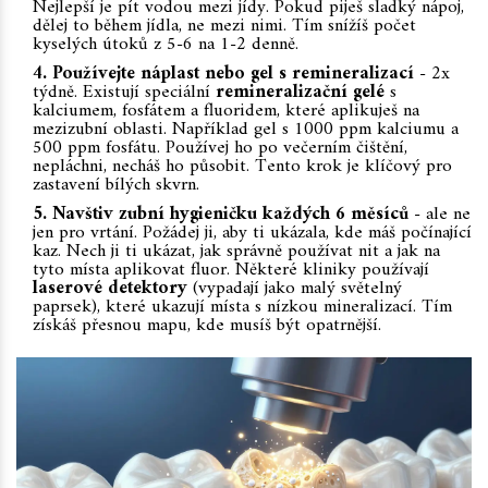
Nejlepší je pít vodou mezi jídy. Pokud piješ sladký nápoj,
dělej to během jídla, ne mezi nimi. Tím snížíš počet
kyselých útoků z 5-6 na 1-2 denně.
4. Používejte náplast nebo gel s remineralizací
- 2x
týdně. Existují speciální
remineralizační gelé
s
kalciumem, fosfátem a fluoridem, které aplikuješ na
mezizubní oblasti. Například gel s 1000 ppm kalciumu a
500 ppm fosfátu. Používej ho po večerním čištění,
nepláchni, necháš ho působit. Tento krok je klíčový pro
zastavení bílých skvrn.
5. Navštiv zubní hygieničku každých 6 měsíců
- ale ne
jen pro vrtání. Požádej ji, aby ti ukázala, kde máš počínající
kaz. Nech ji ti ukázat, jak správně používat nit a jak na
tyto místa aplikovat fluor. Některé kliniky používají
laserové detektory
(vypadají jako malý světelný
paprsek), které ukazují místa s nízkou mineralizací. Tím
získáš přesnou mapu, kde musíš být opatrnější.