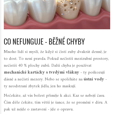
CO NEFUNGUJE - BĚŽNÉ CHYBY
Mnoho lidí si myslí, že když si čistí zuby dvakrát denně, je
to dost. To není pravda. Pokud nečistíš mezizubní prostory,
nečistíš 40 % plochy zubů. Další chyba je používat
mechanické kartáčky s tvrdými vlákny
- ty poškozují
dásně a nečistí mezery. Nebo se spoléháte na
ústní vody
-
ty neodstraní zbytek jídla, jen ho maskují.
Nečekáte, až vás bolest přiměje k akci. Kaz se nebojí času.
Čím déle čekáte, tím větší je šance, že se promění v díru. A
pak už nejde o zastavení - jde o opravu.