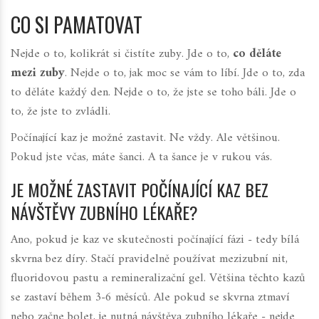
CO SI PAMATOVAT
Nejde o to, kolikrát si čistíte zuby. Jde o to,
co děláte
mezi zuby
. Nejde o to, jak moc se vám to líbí. Jde o to, zda
to děláte každý den. Nejde o to, že jste se toho báli. Jde o
to, že jste to zvládli.
Počínající kaz je možné zastavit. Ne vždy. Ale většinou.
Pokud jste včas, máte šanci. A ta šance je v rukou vás.
JE MOŽNÉ ZASTAVIT POČÍNAJÍCÍ KAZ BEZ
NÁVŠTĚVY ZUBNÍHO LÉKAŘE?
Ano, pokud je kaz ve skutečnosti počínající fázi - tedy bílá
skvrna bez díry. Stačí pravidelně používat mezizubní nit,
fluoridovou pastu a remineralizační gel. Většina těchto kazů
se zastaví během 3-6 měsíců. Ale pokud se skvrna ztmaví
nebo začne bolet, je nutná návštěva zubního lékaře - nejde