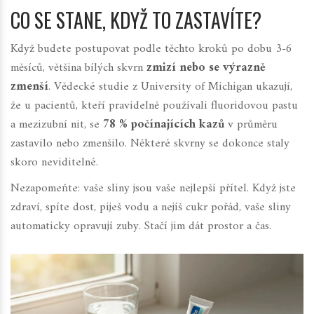
CO SE STANE, KDYŽ TO ZASTAVÍTE?
Když budete postupovat podle těchto kroků po dobu 3-6
měsíců, většina bílých skvrn
zmizí nebo se výrazně
zmenší
. Vědecké studie z University of Michigan ukazují,
že u pacientů, kteří pravidelně používali fluoridovou pastu
a mezizubní nit, se
78 % počínajících kazů
v průměru
zastavilo nebo zmenšilo. Některé skvrny se dokonce staly
skoro neviditelné.
Nezapomeňte: vaše sliny jsou vaše nejlepší přítel. Když jste
zdraví, spíte dost, piješ vodu a nejíš cukr pořád, vaše sliny
automaticky opravují zuby. Stačí jim dát prostor a čas.