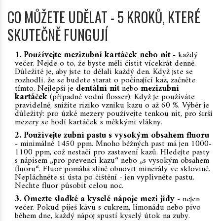
CO MŮŽETE UDĚLAT - 5 KROKŮ, KTERÉ
SKUTEČNĚ FUNGUJÍ
1. Používejte mezizubní kartáček nebo nit
- každý
večer. Nejde o to, že byste měli čistit vícekrát denně.
Důležité je, aby jste to dělali
každý den
. Když jste se
rozhodli, že se budete starat o počínající kaz, začněte
tímto. Nejlepší je
dentální nit
nebo
mezizubní
kartáček
(případně vodní flosser). Když je používáte
pravidelně, snížíte riziko vzniku kazu o až 60 %. Výběr je
důležitý: pro úzké mezery používejte tenkou nit, pro širší
mezery se hodí kartáček s měkkými vlákny.
2. Používejte zubní pastu s vysokým obsahem fluoru
- minimálně 1450 ppm. Mnoho běžných past má jen 1000-
1100 ppm, což nestačí pro zastavení kazů. Hledejte pasty
s nápisem „pro prevenci kazu“ nebo „s vysokým obsahem
fluoru“. Fluor pomáhá slíně obnovit minerály ve sklovině.
Nepláchněte si ústa po čištění - jen vyplivněte pastu.
Nechte fluor působit celou noc.
3. Omezte sladké a kyselé nápoje mezi jídy
- nejen
večer. Pokud piješ kávu s cukrem, limonádu nebo pivo
během dne, každý nápoj spustí kyselý útok na zuby.