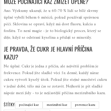
MŮŽE POČÍNAJÍCÍ KAZ ZMIZET ÚPLNĚ?
Ano. Výzkumy ukazují, že u 60-70 % lidí se bílé skvrny
úplně vybělí během 6 měsíců, pokud používají správnou
péči. Sklovina se opraví, když má dost fluoru, kalcia a
fosfátu. To není magie - je to biologický proces, který se
děje, když se odstraní kyselina a přidají se minerály.
JE PRAVDA, ŽE CUKR JE HLAVNÍ PŘÍČINA
KAZU?
Ne úplně. Cukr je jedna z příčin, ale největší problém je
frekvence. Pokud jíte sladké věci 5x denně, každý náraz
cukru vytvoří kyselý útok. Pokud jíte stejné množství cukru
v jedné době, tělo má čas se zotavit. Nejhorší je pít sladké
nápoje mezi jídy - to je nejčastější příčina mezizubního kazu.
ŠTÍTKY:
počínající kaz
mezizubní kaz
prevence kazu