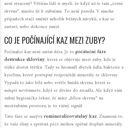
není ztracený? Většina lidí si myslí, že když už je tam „černá
skvrna“, musíte jít k zubnímu. To není pravda. V mnoha
případech stačí změnit několik běžných návyků, a kaz se
zastaví, nebo dokonce zmizí.
CO JE POČÍNAJÍCÍ KAZ MEZI ZUBY?
Počínající kaz není zatím děra. Je to
počáteční fáze
destrukce skloviny
, která se objevuje mezi zuby, kde je
těžké dostat štětku. Tady se hromadí zbytek jídla, bakterie a
kyselina, které postupně rozpouštějí minerály ze skloviny.
Vypadá to jako bílá nebo světle hnědá skvrna, která se
nejspíš nevšimnete, když se díváte do zrcadla. Ale když vám
zubní hygienička řekne, že máte „bílou skvrnu“ na
mezizubním prostoru, je to vážný signál.
Tato fáze se nazývá
remineralizovatelný kaz
. Znamená to,
že vaše sliny a správná péče mohou zpětně doplnit minerály,