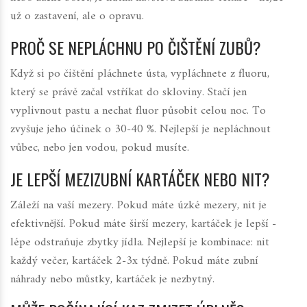
už o zastavení, ale o opravu.
PROČ SE NEPLÁCHNU PO ČIŠTĚNÍ ZUBŮ?
Když si po čištění pláchnete ústa, vypláchnete z fluoru,
který se právě začal vstříkat do skloviny. Stačí jen
vyplivnout pastu a nechat fluor působit celou noc. To
zvyšuje jeho účinek o 30-40 %. Nejlepší je nepláchnout
vůbec, nebo jen vodou, pokud musíte.
JE LEPŠÍ MEZIZUBNÍ KARTÁČEK NEBO NIT?
Záleží na vaší mezery. Pokud máte úzké mezery, nit je
efektivnější. Pokud máte širší mezery, kartáček je lepší -
lépe odstraňuje zbytky jídla. Nejlepší je kombinace: nit
každý večer, kartáček 2-3x týdně. Pokud máte zubní
náhrady nebo můstky, kartáček je nezbytný.