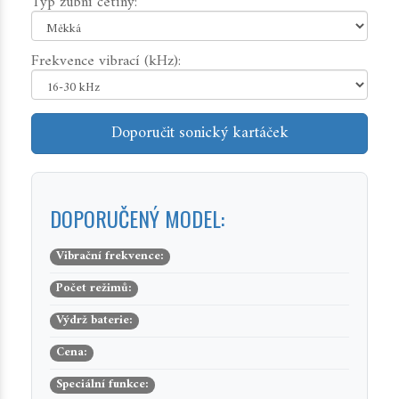
Typ zubní četiny:
Frekvence vibrací (kHz):
Doporučit sonický kartáček
DOPORUČENÝ MODEL:
Vibrační frekvence:
Počet režimů:
Výdrž baterie:
Cena:
Speciální funkce: