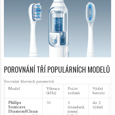
POROVNÁNÍ TŘÍ POPULÁRNÍCH MODELŮ
Srovnání hlavních parametrů
Model
Vibrace
Počet
Výdrž
(kHz)
režimů
baterie
(
Philips
31
5
do 2
Sonicare
(standard,
týdnů
DiamondClean
jemný,