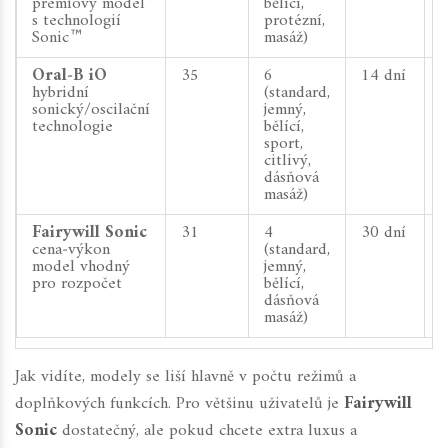
prémiový model
bělící,
s technologií
protézní,
Sonic™
masáž)
Oral‑B iO
35
6
14 dní
hybridní
(standard,
sonický/oscilační
jemný,
technologie
bělící,
sport,
citlivý,
dásňová
masáž)
Fairywill Sonic
31
4
30 dní
cena‑výkon
(standard,
model vhodný
jemný,
pro rozpočet
bělící,
dásňová
masáž)
Jak vidíte, modely se liší hlavně v počtu režimů a
doplňkových funkcích. Pro většinu uživatelů je
Fairywill
Sonic
dostatečný, ale pokud chcete extra luxus a