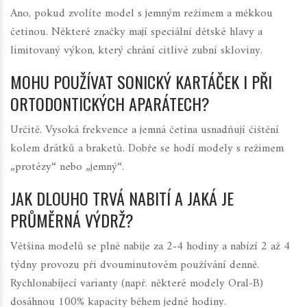
Ano, pokud zvolíte model s jemným režimem a měkkou
četinou. Některé značky mají speciální dětské hlavy a
limitovaný výkon, který chrání citlivé zubní skloviny.
MOHU POUŽÍVAT SONICKÝ KARTÁČEK I PŘI
ORTODONTICKÝCH APARÁTECH?
Určitě. Vysoká frekvence a jemná četina usnadňují čištění
kolem drátků a braketů. Dobře se hodí modely s režimem
„protézy“ nebo „jemný“.
JAK DLOUHO TRVÁ NABITÍ A JAKÁ JE
PRŮMĚRNÁ VÝDRŽ?
Většina modelů se plně nabije za 2-4 hodiny a nabízí 2 až 4
týdny provozu při dvouminutovém používání denně.
Rychlonabíjecí varianty (např. některé modely Oral‑B)
dosáhnou 100% kapacity během jedné hodiny.