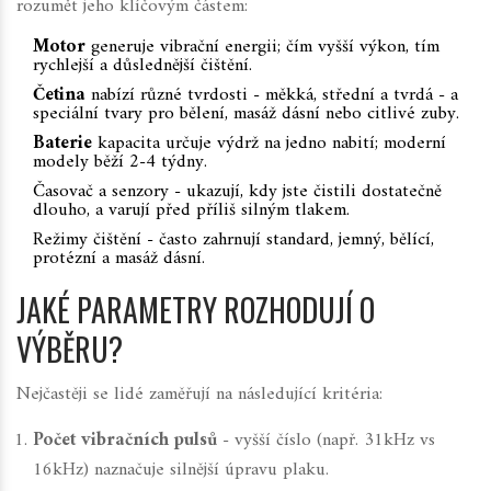
rozumět jeho klíčovým částem:
Motor
generuje vibrační energii; čím vyšší výkon, tím
rychlejší a důslednější čištění
.
Četina
nabízí různé tvrdosti - měkká, střední a tvrdá - a
speciální tvary pro bělení, masáž dásní nebo citlivé zuby
.
Baterie
kapacita určuje výdrž na jedno nabití; moderní
modely běží 2-4 týdny
.
Časovač a senzory - ukazují, kdy jste čistili dostatečně
dlouho, a varují před příliš silným tlakem.
Režimy čištění - často zahrnují standard, jemný, bělící,
protézní a masáž dásní.
JAKÉ PARAMETRY ROZHODUJÍ O
VÝBĚRU?
Nejčastěji se lidé zaměřují na následující kritéria:
Počet vibračních pulsů
- vyšší číslo (např. 31kHz vs
16kHz) naznačuje silnější úpravu plaku.