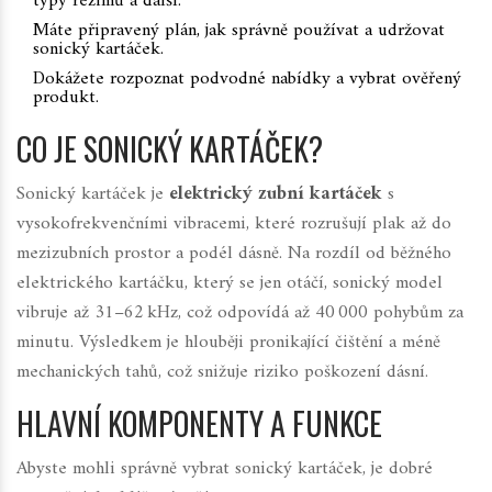
typy režimů a další.
Máte připravený plán, jak správně používat a udržovat
sonický kartáček.
Dokážete rozpoznat podvodné nabídky a vybrat ověřený
produkt.
CO JE SONICKÝ KARTÁČEK?
Sonický kartáček je
elektrický zubní kartáček
s
vysokofrekvenčními vibracemi, které rozrušují plak až do
mezizubních prostor a podél dásně
. Na rozdíl od běžného
elektrického kartáčku, který se jen otáčí, sonický model
vibruje až 31–62 kHz, což odpovídá až 40 000 pohybům za
minutu. Výsledkem je hlouběji pronikající čištění a méně
mechanických tahů, což snižuje riziko poškození dásní.
HLAVNÍ KOMPONENTY A FUNKCE
Abyste mohli správně vybrat sonický kartáček, je dobré