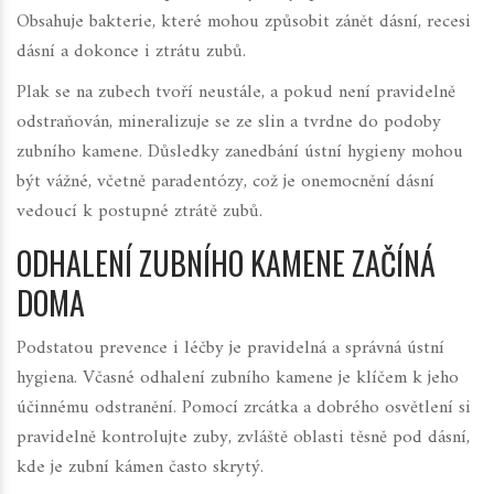
Obsahuje bakterie, které mohou způsobit zánět dásní, recesi
dásní a dokonce i ztrátu zubů.
Plak se na zubech tvoří neustále, a pokud není pravidelně
odstraňován, mineralizuje se ze slin a tvrdne do podoby
zubního kamene. Důsledky zanedbání ústní hygieny mohou
být vážné, včetně paradentózy, což je onemocnění dásní
vedoucí k postupné ztrátě zubů.
ODHALENÍ ZUBNÍHO KAMENE ZAČÍNÁ
DOMA
Podstatou prevence i léčby je pravidelná a správná ústní
hygiena. Včasné odhalení zubního kamene je klíčem k jeho
účinnému odstranění. Pomocí zrcátka a dobrého osvětlení si
pravidelně kontrolujte zuby, zvláště oblasti těsně pod dásní,
kde je zubní kámen často skrytý.