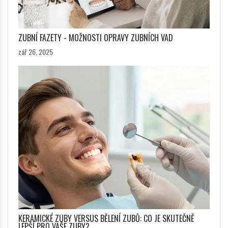
ZUBNÍ FAZETY - MOŽNOSTI OPRAVY ZUBNÍCH VAD
zář 26, 2025
KERAMICKÉ ZUBY VERSUS BĚLENÍ ZUBŮ: CO JE SKUTEČNĚ
LEPŠÍ PRO VAŠE ZUBY?