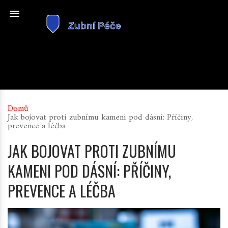
Domů
Jak bojovat proti zubnímu kameni pod dásní: Příčiny,
prevence a léčba
JAK BOJOVAT PROTI ZUBNÍMU
KAMENI POD DÁSNÍ: PŘÍČINY,
PREVENCE A LÉČBA