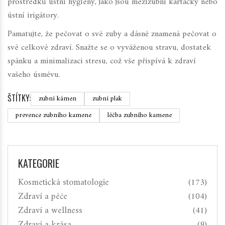
prostředků ústní hygieny, jako jsou mezizubní kartáčky nebo
ústní irigátory.
Pamatujte, že pečovat o své zuby a dásně znamená pečovat o
své celkové zdraví. Snažte se o vyváženou stravu, dostatek
spánku a minimalizaci stresu, což vše přispívá k zdraví
vašeho úsměvu.
ŠTÍTKY:
zubní kámen
zubní plak
prevence zubního kamene
léčba zubního kamene
KATEGORIE
Kosmetická stomatologie
(173)
Zdraví a péče
(104)
Zdraví a wellness
(41)
Zdraví a krása
(9)