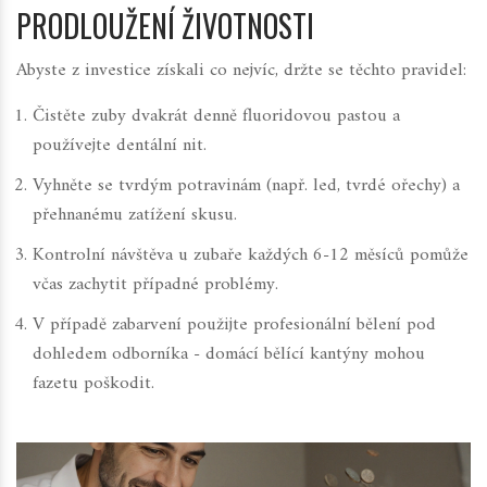
PRODLOUŽENÍ ŽIVOTNOSTI
Abyste z investice získali co nejvíc, držte se těchto pravidel:
Čistěte zuby dvakrát denně fluoridovou pastou a
používejte dentální nit.
Vyhněte se tvrdým potravinám (např. led, tvrdé ořechy) a
přehnanému zatížení skusu.
Kontrolní návštěva u
zubaře
každých 6-12 měsíců pomůže
včas zachytit případné problémy.
V případě zabarvení použijte profesionální bělení pod
dohledem odborníka - domácí bělící kantýny mohou
fazetu poškodit.