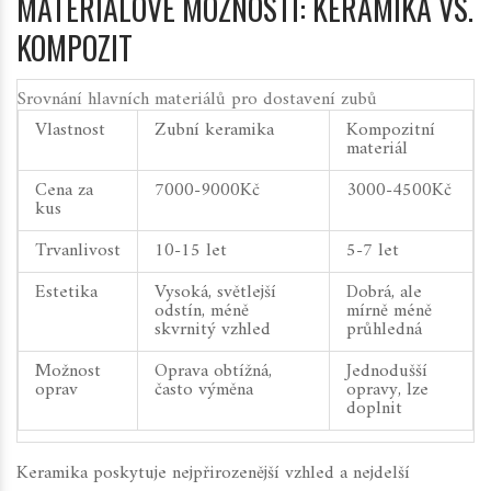
MATERIÁLOVÉ MOŽNOSTI: KERAMIKA VS.
KOMPOZIT
Srovnání hlavních materiálů pro dostavení zubů
Vlastnost
Zubní keramika
Kompozitní
materiál
Cena za
7000-9000Kč
3000-4500Kč
kus
Trvanlivost
10-15 let
5-7 let
Estetika
Vysoká, světlejší
Dobrá, ale
odstín, méně
mírně méně
skvrnitý vzhled
průhledná
Možnost
Oprava obtížná,
Jednodušší
oprav
často výměna
opravy, lze
doplnit
Keramika poskytuje nejpřirozenější vzhled a nejdelší