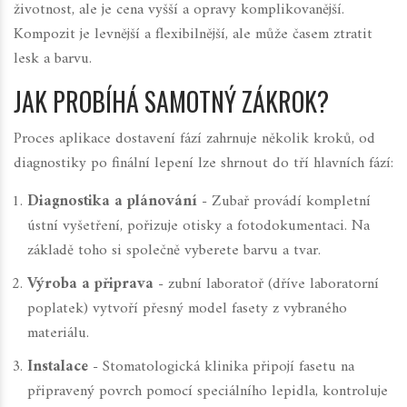
životnost, ale je cena vyšší a opravy komplikovanější.
Kompozit je levnější a flexibilnější, ale může časem ztratit
lesk a barvu.
JAK PROBÍHÁ SAMOTNÝ ZÁKROK?
Proces aplikace
dostavení
fází zahrnuje několik kroků, od
diagnostiky po finální lepení
lze shrnout do tří hlavních fází:
Diagnostika a plánování
-
Zubař
provádí kompletní
ústní vyšetření, pořizuje otisky a fotodokumentaci
. Na
základě toho si společně vyberete barvu a tvar.
Výroba a připrava
- zubní laboratoř (dříve
laboratorní
poplatek
) vytvoří přesný model fasety z vybraného
materiálu.
Instalace
-
Stomatologická klinika
připojí fasetu na
připravený povrch pomocí speciálního lepidla, kontroluje