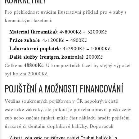
Pro přehlednost uvádím ilustrativní příklad pro 4 zuby s
keramickými fazetami:
Materiál (keramika)
: 4×8000Kč = 32000Kč
Práce zubaře
: 4×1200Kč = 4800Kč
Laboratorní poplatek
: 4×2500Kč = 10000Kč
Další služby (rentgen, kontrola)
: 2000Kč
Celkem:
48800Kč
. U kompozitních fazet by stejný výpočet
byl kolem 20000Kč.
POJIŠTĚNÍ A MOŽNOSTI FINANCOVÁNÍ
Většina soukromých pojišťoven v ČR nepokrývá čistě
estetické zákroky, ale pokud je potřeba opravit poškozený
zub nebo změnit funkci, může část nákladů hradit
pojištění
úrazové či dentální doplňkové balíčky
. Doporučuji:
Zjistit, zda vaše pojišťovna nabízí “zubní balíček” s