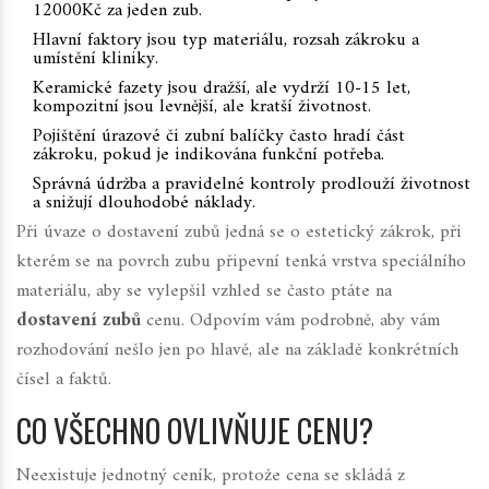
12000Kč za jeden zub.
Hlavní faktory jsou typ materiálu, rozsah zákroku a
umístění kliniky.
Keramické fazety jsou dražší, ale vydrží 10-15 let,
kompozitní jsou levnější, ale kratší životnost.
Pojištění úrazové či zubní balíčky často hradí část
zákroku, pokud je indikována funkční potřeba.
Správná údržba a pravidelné kontroly prodlouží životnost
a snižují dlouhodobé náklady.
Při úvaze o
dostavení zubů
jedná se o estetický zákrok, při
kterém se na povrch zubu připevní tenká vrstva speciálního
materiálu, aby se vylepšil vzhled
se často ptáte na
dostavení zubů
cenu. Odpovím vám podrobně, aby vám
rozhodování nešlo jen po hlavě, ale na základě konkrétních
čísel a faktů.
CO VŠECHNO OVLIVŇUJE CENU?
Neexistuje jednotný ceník, protože cena se skládá z