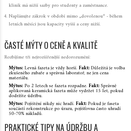
klinik má nižší sazby pro studenty a zaměstnance.
Naplánujte zákrok v období mimo „dovolenou“ - během
letních měsíci jsou kapacity vyšší a ceny nižší.
ČASTÉ MÝTY O CENĚ A KVALITĚ
Rozbíjíme tři nejrozšířenější nedorozumění:
Mýtus:
Levná fazeta je vždy horší.
Fakt:
Důležitá je volba
zkušeného zubaře a správná laboratoř, ne jen cena
materiálu.
Mýtus:
Po 2 letech se fazeta rozpadne.
Fakt:
Správně
aplikovaná keramická fazeta může vydržet 15 let, pokud
dodržíte údržbu.
Mýtus:
Pojištění nikdy nic hradí.
Fakt:
Pokud je faseta
součástí rekonstrukce po úrazu, pojišťovna často uhradí
50‑70% nákladů.
PRAKTICKÉ TIPY NA ÚDRŽBU A