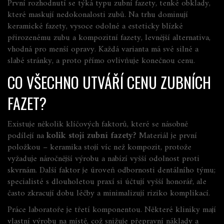
První rozhodnutí se týká typu
zubní fazety
,
tenké obklady,
které maskují nedokonalosti zubů
. Na trhu dominují
keramické fazety
,
vysoce odolné a esteticky blízké
přirozenému zubu
a
kompozitní fazety
,
levnější alternativa,
vhodná pro menší opravy
. Každá varianta má své silné a
slabé stránky, a proto přímo ovlivňuje konečnou cenu.
CO VŠECHNO UTVÁŘÍ CENU ZUBNÍCH
FAZET?
Existuje několik klíčových faktorů, které se násobně
podílejí na
kolik stojí zubní fazety?
Materiál je první
položkou – keramika stojí víc než kompozit, protože
vyžaduje náročnější výrobu a nabízí vyšší odolnost proti
skvrnám. Další faktor je úroveň odbornosti dentálního týmu;
specialisté s dlouholetou praxí si účtují vyšší honorář, ale
často zkracují dobu léčby a minimalizují riziko komplikací.
Práce laboratoře je třetí komponentou. Některé kliniky mají
vlastní výrobu na místě, což snižuje přepravní náklady a