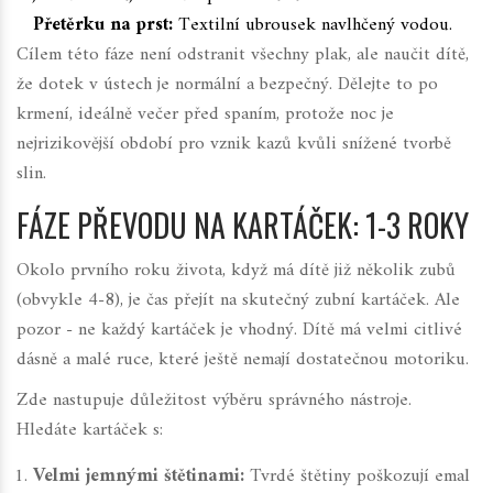
Přetěrku na prst:
Textilní ubrousek navlhčený vodou.
Cílem této fáze není odstranit všechny plak, ale naučit dítě,
že dotek v ústech je normální a bezpečný. Dělejte to po
krmení, ideálně večer před spaním, protože noc je
nejrizikovější období pro vznik kazů kvůli snížené tvorbě
slin.
FÁZE PŘEVODU NA KARTÁČEK: 1-3 ROKY
Okolo prvního roku života, když má dítě již několik zubů
(obvykle 4-8), je čas přejít na skutečný zubní kartáček. Ale
pozor - ne každý kartáček je vhodný. Dítě má velmi citlivé
dásně a malé ruce, které ještě nemají dostatečnou motoriku.
Zde nastupuje důležitost výběru správného nástroje.
Hledáte kartáček s:
Velmi jemnými štětinami:
Tvrdé štětiny poškozují emal