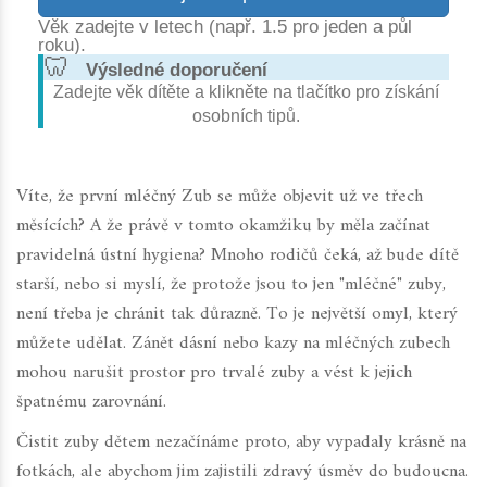
Věk zadejte v letech (např. 1.5 pro jeden a půl
roku).
🦷
Výsledné doporučení
Zadejte věk dítěte a klikněte na tlačítko pro získání
osobních tipů.
Víte, že první mléčný Zub se může objevit už ve třech
měsících? A že právě v tomto okamžiku by měla začínat
pravidelná ústní hygiena? Mnoho rodičů čeká, až bude dítě
starší, nebo si myslí, že protože jsou to jen "mléčné" zuby,
není třeba je chránit tak důrazně. To je největší omyl, který
můžete udělat. Zánět dásní nebo kazy na mléčných zubech
mohou narušit prostor pro trvalé zuby a vést k jejich
špatnému zarovnání.
Čistit zuby dětem nezačínáme proto, aby vypadaly krásně na
fotkách, ale abychom jim zajistili zdravý úsměv do budoucna.