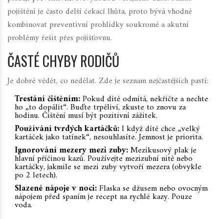
pojištění je často delší čekací lhůta, proto bývá vhodné
kombinovat preventivní prohlídky soukromě a akutní
problémy řešit přes pojišťovnu.
ČASTÉ CHYBY RODIČŮ
Je dobré vědět, co nedělat. Zde je seznam nejčastějších pastí:
Trestání čištěním:
Pokud dítě odmítá, nekřičte a nechte
ho „to dopálit“. Buďte trpěliví, zkuste to znovu za
hodinu. Čištění musí být pozitivní zážitek.
Používání tvrdých kartáčků:
I když dítě chce „velký
kartáček jako tatínek“, nesouhlasíte. Jemnost je priorita.
Ignorování mezery mezi zuby:
Mezikusový plak je
hlavní příčinou kazů. Používejte mezizubní nitě nebo
kartáčky, jakmile se mezi zuby vytvoří mezera (obvykle
po 2 letech).
Slazené nápoje v noci:
Flaska se džusem nebo ovocným
nápojem před spaním je recept na rychlé kazy. Pouze
voda.