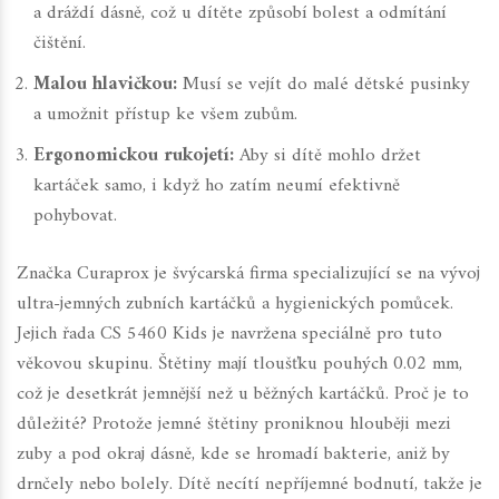
a dráždí dásně, což u dítěte způsobí bolest a odmítání
čištění.
Malou hlavičkou:
Musí se vejít do malé dětské pusinky
a umožnit přístup ke všem zubům.
Ergonomickou rukojetí:
Aby si dítě mohlo držet
kartáček samo, i když ho zatím neumí efektivně
pohybovat.
Značka
Curaprox
je švýcarská firma specializující se na vývoj
ultra-jemných zubních kartáčků a hygienických pomůcek
.
Jejich řada
CS 5460 Kids
je navržena speciálně pro tuto
věkovou skupinu. Štětiny mají tloušťku pouhých 0.02 mm,
což je desetkrát jemnější než u běžných kartáčků. Proč je to
důležité? Protože jemné štětiny proniknou hlouběji mezi
zuby a pod okraj dásně, kde se hromadí bakterie, aniž by
drnčely nebo bolely. Dítě necítí nepříjemné bodnutí, takže je