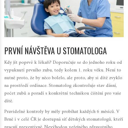
PRVNÍ NÁVŠTĚVA U STOMATOLOGA
Kdy jít poprvé k lékaři? Doporučuje se do jednoho roku od
vypuknutí prvního zubu, tedy kolem 1. roku věku. Není to
nutně proto, že by něco bolelo, ale proto, aby si dítě zvyklo
na prostředí ordinace. Stomatolog zkontroluje stav dásní,
počet zubů a poradí s konkrétní technikou čištění pro vaše
dítě.
Pravidelné kontroly by měly probíhat každých 6 měsíců. V
Brně i v celé ČR je dostupná síť dětských stomatologů, kteří
pracují preventivně. Nevýhodou veřejného zdravotního