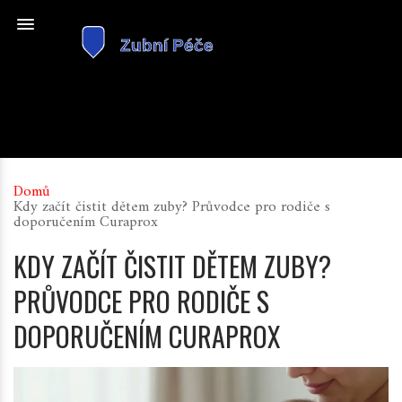
Domů
Kdy začít čistit dětem zuby? Průvodce pro rodiče s
doporučením Curaprox
KDY ZAČÍT ČISTIT DĚTEM ZUBY?
PRŮVODCE PRO RODIČE S
DOPORUČENÍM CURAPROX