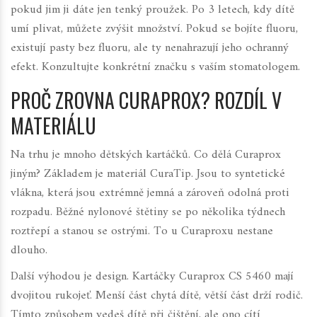
pokud jim ji dáte jen tenký proužek. Po 3 letech, kdy dítě
umí plivat, můžete zvýšit množství. Pokud se bojíte fluoru,
existují pasty bez fluoru, ale ty nenahrazují jeho ochranný
efekt. Konzultujte konkrétní značku s vaším stomatologem.
PROČ ZROVNA CURAPROX? ROZDÍL V
MATERIÁLU
Na trhu je mnoho dětských kartáčků. Co dělá Curaprox
jiným? Základem je materiál
CuraTip
. Jsou to syntetické
vlákna, která jsou extrémně jemná a zároveň odolná proti
rozpadu. Běžné nylonové štětiny se po několika týdnech
roztřepí a stanou se ostrými. To u Curaproxu nestane
dlouho.
Další výhodou je design. Kartáčky Curaprox CS 5460 mají
dvojitou rukojeť. Menší část chytá dítě, větší část drží rodič.
Tímto způsobem vedeš dítě při čištění, ale ono cítí