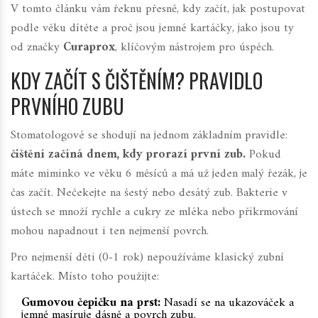
V tomto článku vám řeknu přesně, kdy začít, jak postupovat
podle věku dítěte a proč jsou jemné kartáčky, jako jsou ty
od značky
Curaprox
, klíčovým nástrojem pro úspěch.
KDY ZAČÍT S ČIŠTĚNÍM? PRAVIDLO
PRVNÍHO ZUBU
Stomatologové se shodují na jednom základním pravidle:
čištění začíná dnem, kdy prorazí první zub.
Pokud
máte miminko ve věku 6 měsíců a má už jeden malý řezák, je
čas začít. Nečekejte na šestý nebo desátý zub. Bakterie v
ústech se množí rychle a cukry ze mléka nebo přikrmování
mohou napadnout i ten nejmenší povrch.
Pro nejmenší děti (0-1 rok) nepoužíváme klasický zubní
kartáček. Místo toho použijte:
Gumovou čepičku na prst:
Nasadí se na ukazováček a
jemně masíruje dásně a povrch zubu.