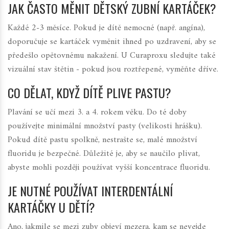
JAK ČASTO MĚNIT DĚTSKÝ ZUBNÍ KARTÁČEK?
Každé 2-3 měsíce. Pokud je dítě nemocné (např. angína),
doporučuje se kartáček vyměnit ihned po uzdravení, aby se
předešlo opětovnému nakažení. U Curaproxu sledujte také
vizuální stav štětin - pokud jsou roztřepené, vyměňte dříve.
CO DĚLAT, KDYŽ DÍTĚ PLIVE PASTU?
Plavání se učí mezi 3. a 4. rokem věku. Do té doby
používejte minimální množství pasty (velikosti hrášku).
Pokud dítě pastu spolkně, nestrašte se, malé množství
fluoridu je bezpečné. Důležité je, aby se naučilo plivat,
abyste mohli později používat vyšší koncentrace fluoridu.
JE NUTNÉ POUŽÍVAT INTERDENTÁLNÍ
KARTÁČKY U DĚTÍ?
Ano, jakmile se mezi zuby objeví mezera, kam se nevejde