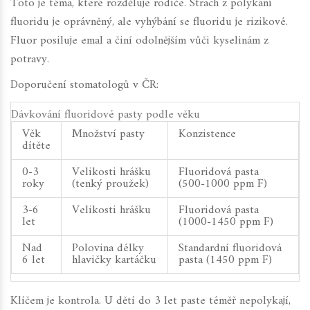
Toto je téma, které rozděluje rodiče. Strach z polykání
fluoridu je oprávněný, ale vyhýbání se fluoridu je rizikové.
Fluor posiluje emal a činí odolnějším vůči kyselinám z
potravy.
Doporučení stomatologů v ČR:
Dávkování fluoridové pasty podle věku
Věk
Množství pasty
Konzistence
dítěte
0-3
Velikosti hrášku
Fluoridová pasta
roky
(tenký proužek)
(500-1000 ppm F)
3-6
Velikosti hrášku
Fluoridová pasta
let
(1000-1450 ppm F)
Nad
Polovina délky
Standardní fluoridová
6 let
hlavičky kartáčku
pasta (1450 ppm F)
Klíčem je kontrola. U dětí do 3 let paste téměř nepolykají,