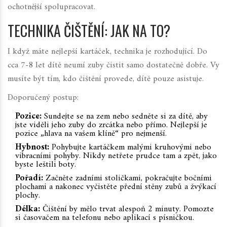
ochotnější spolupracovat.
TECHNIKA ČIŠTĚNÍ: JAK NA TO?
I když máte nejlepší kartáček, technika je rozhodující. Do
cca 7-8 let dítě neumí zuby čistit samo dostatečně dobře. Vy
musíte být tím, kdo čištění provede, dítě pouze asistuje.
Doporučený postup:
Pozice:
Sundejte se na zem nebo sedněte si za dítě, aby
jste viděli jeho zuby do zrcátka nebo přímo. Nejlepší je
pozice „hlava na vašem klíně“ pro nejmenší.
Hybnost:
Pohybujte kartáčkem malými kruhovými nebo
vibracními pohyby. Nikdy netřete prudce tam a zpět, jako
byste leštili boty.
Pořadí:
Začněte zadními stoličkami, pokračujte bočními
plochami a nakonec vyčistěte přední stěny zubů a žvýkací
plochy.
Délka:
Čištění by mělo trvat alespoň 2 minuty. Pomozte
si časovačem na telefonu nebo aplikací s písničkou.