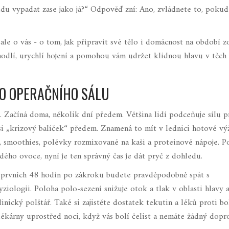
udu vypadat zase jako já?“ Odpověď zní: Ano, zvládnete to, poku
le o vás - o tom, jak připravit své tělo i domácnost na období z
odlí, urychlí hojení a pomohou vám udržet klidnou hlavu v těch 
DO OPERAČNÍHO SÁLU
l. Začíná doma, několik dní předem. Většina lidí podceňuje sílu p
 si „krizový balíček“ předem. Znamená to mít v lednici hotové vý
y, smoothies, polévky rozmixované na kaši a proteinové nápoje. 
ho ovoce, nyní je ten správný čas je dát pryč z dohledu.
 prvních 48 hodin po zákroku budete pravděpodobně spát s
ziologii. Poloha polo-sezení snižuje otok a tlak v oblasti hlavy 
inický polštář. Také si zajistěte dostatek tekutin a léků proti bol
ékárny uprostřed noci, když vás bolí čelist a nemáte žádný dopr