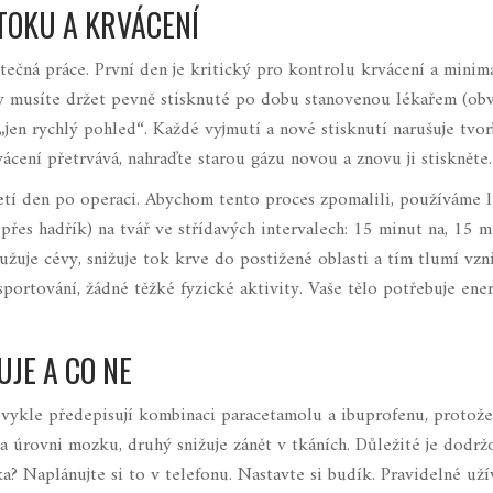
OTOKU A KRVÁCENÍ
tečná práce. První den je kritický pro kontrolu krvácení a minima
y musíte držet pevně stisknuté po dobu stanovenou lékařem (ob
 „jen rychlý pohled“. Každé vyjmutí a nové stisknutí narušuje tvo
vácení přetrvává, nahraďte starou gázu novou a znovu ji stiskněte.
tí den po operaci. Abychom tento proces zpomalili, používáme l
řes hadřík) na tvář ve střídavých intervalech: 15 minut na, 15 mi
užuje cévy, snižuje tok krve do postižené oblasti a tím tlumí vz
portování, žádné těžké fyzické aktivity. Vaše tělo potřebuje ener
UJE A CO NE
i obvykle předepisují kombinaci paracetamolu a ibuprofenu, protož
na úrovni mozku, druhý snižuje zánět v tkáních. Důležité je dodrž
a? Naplánujte si to v telefonu. Nastavte si budík. Pravidelné uží