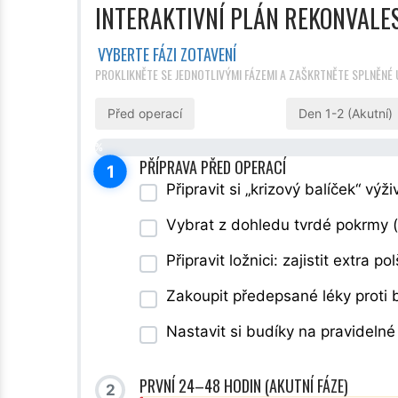
INTERAKTIVNÍ PLÁN REKONVALE
VYBERTE FÁZI ZOTAVENÍ
PROKLIKNĚTE SE JEDNOTLIVÝMI FÁZEMI A ZAŠKRTNĚTE SPLNĚNÉ 
Před operací
Den 1-2 (Akutní)
0%
PŘÍPRAVA PŘED OPERACÍ
1
Připravit si „krizový balíček“ vý
Vybrat z dohledu tvrdé pokrmy (
Připravit ložnici: zajistit extra p
Zakoupit předepsané léky proti b
Nastavit si budíky na pravidelné 
PRVNÍ 24–48 HODIN (AKUTNÍ FÁZE)
2