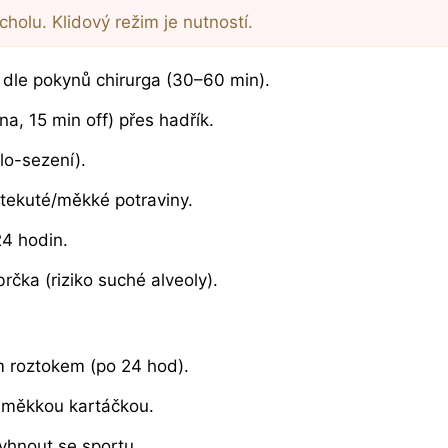
olu. Klidový režim je nutností.
 dle pokynů chirurga (30–60 min).
na, 15 min off) přes hadřík.
lo-sezení).
tekuté/měkké potraviny.
4 hodin.
rčka (riziko suché alveoly).
m roztokem (po 24 hod).
o měkkou kartáčkou.
yhnout se sportu.