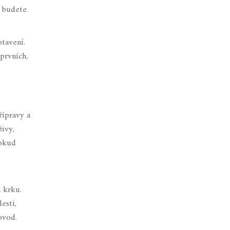
d budete
otavení.
prvních,
řípravy a
živy,
Pokud
a krku.
esti,
ovod.