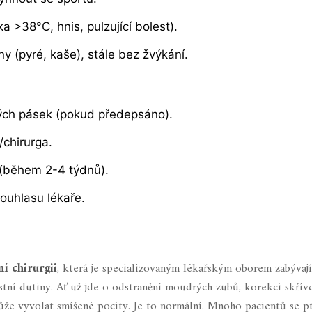
 >38°C, hnis, pulzující bolest).
y (pyré, kaše), stále bez žvýkání.
kých pásek (pokud předepsáno).
/chirurga.
 (během 2-4 týdnů).
ouhlasu lékaře.
í chirurgii
, která je
specializovaným lékařským oborem zabývají
stní dutiny
.
Ať už jde o odstranění moudrých zubů, korekci skřív
že vyvolat smíšené pocity. Je to normální. Mnoho pacientů se p