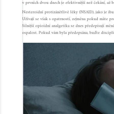
v prvních dvou dnech je efektivnější než čekání, až bo
Nesteroidní protizánětlivé léky
(NSAID), jako je ibu
Užívají se však s opatrností, zejména pokud máte pro
Silnější opioidní analgetika se dnes předepisují méně
ospalost. Pokud vám byla předepsána, buďte discipli