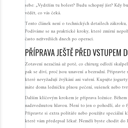
sebe: „Vydržím tu bolest? Budu schopný jíst? Kdy b
vědět, co vás čeká.
Tento článek není o technických detailech zákroku, a
Podíváme se na praktické kroky, které zmírní nepoh
často nejtvrdších dnech po operaci.
PŘÍPRAVA JEŠTĚ PŘED VSTUPEM 
Zotavení nezačíná až poté, co chirurg odloží skalpe
pak se diví, proč jsou unavení a bezradní. Připravte
které nevyžadují žvýkání ani vaření. Kupujte jogurt
máte doma ledničku plnou pečení, sušenek nebo tvrdé
Dalším klíčovým krokem je příprava ložnice. Během
nadzvednutou hlavou. Není to jen o pohodlí, ale o fy
Připravte si extra polštáře nebo použijte speciální kl
které vám předepsal lékař. Neměli byste chodit do l