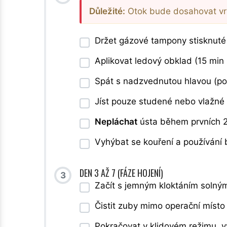
Důležité:
Otok bude dosahovat vrch
Držet gázové tampony stisknuté
Aplikovat ledový obklad (15 min 
Spát s nadzvednutou hlavou (po
Jíst pouze studené nebo vlažné 
Nepláchat
ústa během prvních 2
Vyhýbat se kouření a používání b
DEN 3 AŽ 7 (FÁZE HOJENÍ)
3
Začít s jemným kloktáním solný
Čistit zuby mimo operační míst
Pokračovat v klidovém režimu, v