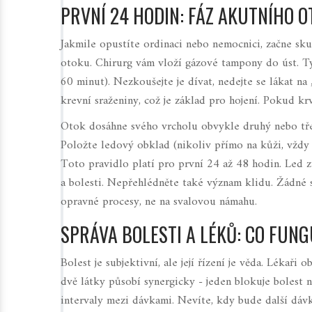
PRVNÍ 24 HODIN: FÁZ AKUTNÍHO 
Jakmile opustíte ordinaci nebo nemocnici, začne sku
otoku. Chirurg vám vloží gázové tampony do úst. T
60 minut). Nezkoušejte je dívat, nedejte se lákat na
krevní sraženiny, což je základ pro hojení. Pokud kr
Otok dosáhne svého vrcholu obvykle druhý nebo tře
Položte ledový obklad (nikoliv přímo na kůži, vždy p
Toto pravidlo platí pro první 24 až 48 hodin. Led z
a bolesti. Nepřehlédněte také význam klidu. Žádné s
opravné procesy, ne na svalovou námahu.
SPRÁVA BOLESTI A LÉKŮ: CO FUNG
Bolest je subjektivní, ale její řízení je věda. Lékař
dvě látky působí synergicky - jeden blokuje bolest 
intervaly mezi dávkami. Nevíte, kdy bude další dávk