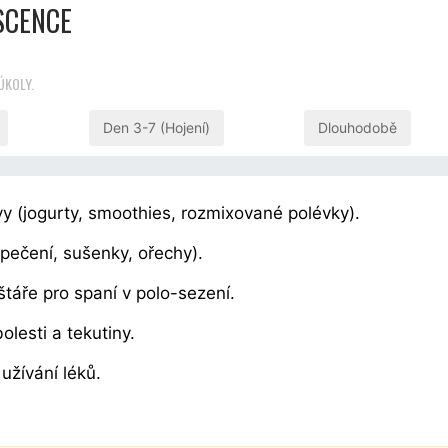
SCENCE
ÚKOLY.
Den 3-7 (Hojení)
Dlouhodobě
živy (jogurty, smoothies, rozmixované polévky).
pečení, sušenky, ořechy).
olštáře pro spaní v polo-sezení.
olesti a tekutiny.
užívání léků.