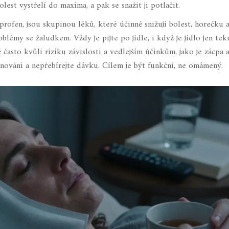
lest vystřelí do maxima, a pak se snažit ji potlačit.
profen, jsou
skupinou léků, které účinně snižují bolest, horečku a
blémy se žaludkem. Vždy je pijte po jídle, i když je jídlo jen tek
 často kvůli riziku závislosti a vedlejším účinkům, jako je zácpa 
nováni a nepřebírejte dávku. Cílem je být funkční, ne omámený.