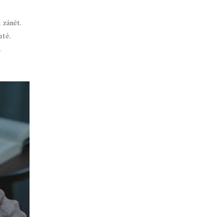
 zánět
.
uté.
a