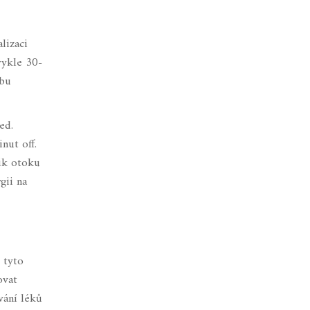
lizaci
vykle 30-
rbu
ed.
nut off.
nik otoku
gii na
e tyto
ovat
vání léků