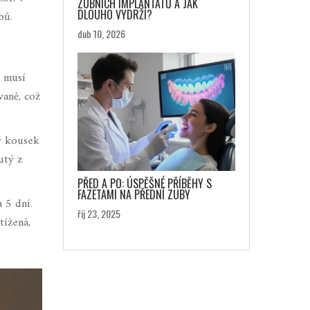
ZUBNÍCH IMPLANTÁTŮ A JAK
DLOUHO VYDRŽÍ?
bů.
dub 10, 2026
t musí
vaně, což
dý kousek
utý z
PŘED A PO: ÚSPĚŠNÉ PŘÍBĚHY S
FAZETAMI NA PŘEDNÍ ZUBY
 5 dní.
říj 23, 2025
tížená,