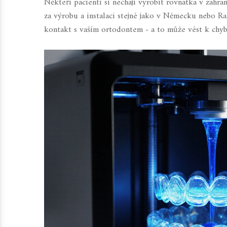
Někteří pacienti si nechají vyrobit rovnátka v zahra
za výrobu a instalaci stejné jako v Německu nebo Ra
kontakt s vaším ortodontem - a to může vést k chy