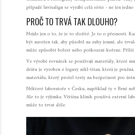
případě Invisalign se vyrábí celá série - ne jen jed
PROČ TO TRVÁ TAK DLOUHO?
Nejde jen o to, že je to složité. Je to o přesnosti. K
být navržen tak, aby působil na zuby jemně, ale trva
může způsobit bolest nebo poškození kořene. Příliš
Ve výrobě rovnátek se používají materiály, které m
drátu je vyroben z legury nikl-titan, která je pružn
materiálu, který prošel testy na bezpečnost pro ústní 
Některé laboratoře v Česku, například ty v Brně neb
Ale to je výjimka. Většina klinik používá externí la
může to trvat déle.