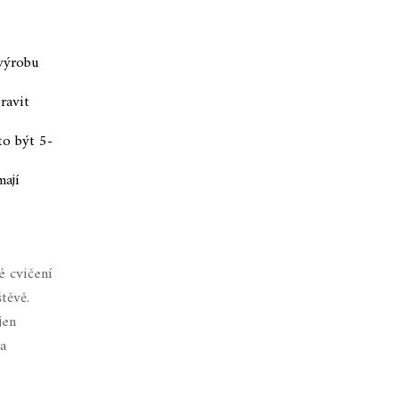
 výrobu
ravit
to být 5-
mají
é cvičení
těvě.
jen
ka