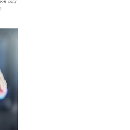
jsou ceny
ý