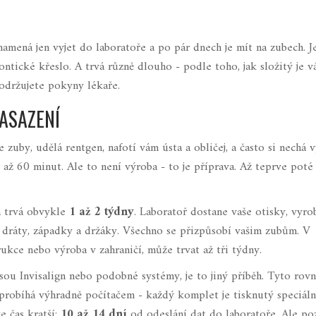
amená jen vyjet do laboratoře a po pár dnech je mít na zubech. J
ontické křeslo. A trvá různě dlouho - podle toho, jak složitý je v
dodržujete pokyny lékaře.
ASAZENÍ
 zuby, udělá rentgen, nafotí vám ústa a obličej, a často si nechá v
až 60 minut. Ale to není výroba - to je příprava. Až teprve poté
a trvá obvykle
1 až 2 týdny
. Laboratoř dostane vaše otisky, vyro
í dráty, západky a držáky. Všechno se přizpůsobí vašim zubům. V
ukce nebo výroba v zahraničí, může trvat až tři týdny.
ou Invisalign nebo podobné systémy, je to jiný příběh. Tyto rovn
a probíhá výhradně počítačem - každý komplet je tisknutý speciál
e čas kratší:
10 až 14 dní
od odeslání dat do laboratoře. Ale poz