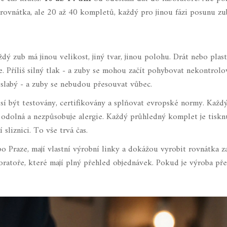
no rovnátka, ale 20 až 40 kompletů, každý pro jinou fázi posunu zu
aždý zub má jinou velikost, jiný tvar, jinou polohu. Drát nebo plas
le. Příliš silný tlak - a zuby se mohou začít pohybovat nekontrolo
 slabý - a zuby se nebudou přesouvat vůbec.
usí být testovány, certifikovány a splňovat evropské normy. Kaž
á, odolná a nezpůsobuje alergie. Každý průhledný komplet je tiskn
sliznici. To vše trvá čas.
o Praze, mají vlastní výrobní linky a dokážou vyrobit rovnátka za
boratoře, které mají plný přehled objednávek. Pokud je výroba pře