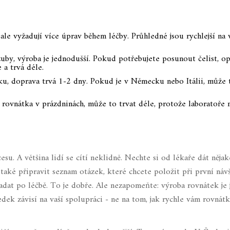
, ale vyžadují více úprav během léčby. Průhledné jsou rychlejší na
uby, výroba je jednodušší. Pokud potřebujete posunout čelist, op
 a trvá déle.
ku, doprava trvá 1-2 dny. Pokud je v Německu nebo Itálii, může 
rovnátka v prázdninách, může to trvat déle, protože laboratoře 
esu. A většina lidí se cítí neklidně. Nechte si od lékaře dát nějak
 také připravit seznam otázek, které chcete položit při první návš
padat po léčbě. To je dobře. Ale nezapomeňte: výroba rovnátek je 
dek závisí na vaší spolupráci - ne na tom, jak rychle vám rovnát