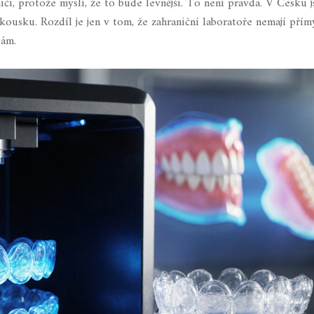
ničí, protože myslí, že to bude levnější. To není pravda. V Česku 
kousku. Rozdíl je jen v tom, že zahraniční laboratoře nemají přím
bám.