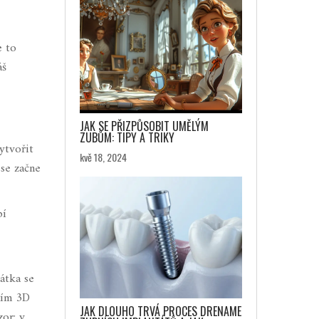
e to
áš
JAK SE PŘIZPŮSOBIT UMĚLÝM
ZUBŮM: TIPY A TRIKY
ytvořit
kvě 18, 2024
 se začne
bí
átka se
ním 3D
JAK DLOUHO TRVÁ PROCES DRENAME
or: v