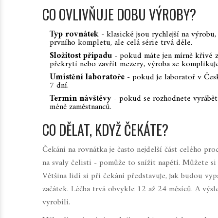
CO OVLIVŇUJE DOBU VÝROBY?
Typ rovnátek
- klasické jsou rychlejší na výrobu
prvního kompletu, ale celá série trvá déle.
Složitost případu
- pokud máte jen mírně křivé z
překrytí nebo zavřít mezery, výroba se komplikuje
Umístění laboratoře
- pokud je laboratoř v Čes
7 dní.
Termín návštěvy
- pokud se rozhodnete vyrábět 
méně zaměstnanců.
CO DĚLAT, KDYŽ ČEKÁTE?
Čekání na rovnátka je často nejdelší část celého proc
na svaly čelisti - pomůže to snížit napětí. Můžete si
Většina lidí si při čekání představuje, jak budou vy
začátek. Léčba trvá obvykle 12 až 24 měsíců. A výsle
vyrobili.