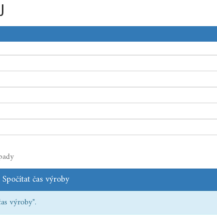
U
ípady
Spočítat čas výroby
as výroby".