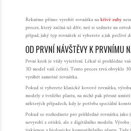
Řekněme přímo: vyrobit rovnátka na
křivé zuby
nezn
proces, který začíná už dřív, než si sednete na ortod
případ, jaký typ rovnátek si vyberete a jak pečlivě 
OD PRVNÍ NÁVŠTĚVY K PRVNÍMU N
První krok je vždy vyšetření. Lékař si prohlédne vaše
3D model vaší čelisti. Tento proces trvá obvykle 30 
vyrábět samotné rovnátka.
Pokud si vyberete klasické kovové rovnátka, výrob
modely z tvrdého plastu, na nichž pak přesně umíst
některých případech, kdy je potřeba speciální konstr
Pokud se rozhodnete pro průhledné rovnátka, jako js
nevyrobí z otisků, ale z digitálního modelu. Výrob
tiskárnou z biologicky kompatibilního plastu. Tady j