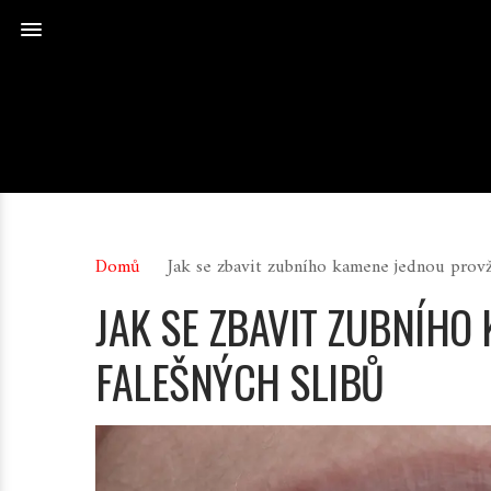
Domů
Jak se zbavit zubního kamene jednou provž
JAK SE ZBAVIT ZUBNÍHO
FALEŠNÝCH SLIBŮ