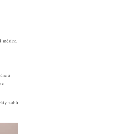
4 měsíce.
začnou
oko
ráty zubů