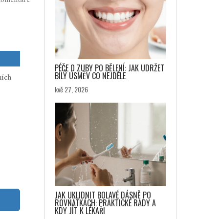
omentáře
PÉČE O ZUBY PO BĚLENÍ: JAK UDRŽET
BÍLÝ ÚSMĚV CO NEJDÉLE
ních
kvě 27, 2026
JAK UKLIDNIT BOLAVÉ DÁSNĚ PO
ROVNÁTKÁCH: PRAKTICKÉ RADY A
KDY JÍT K LÉKAŘI