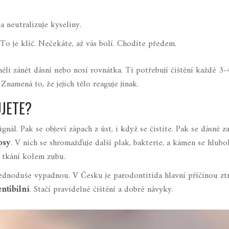
a neutralizuje kyseliny.
 To je klíč. Nečekáte, až vás bolí. Chodíte předem.
měli zánět dásní nebo nosí rovnátka. Ti potřebují čištění každé 3-
Znamená to, že jejich tělo reaguje jinak.
UJETE?
nál. Pak se objeví zápach z úst, i když se čistíte. Pak se dásně 
psy
. V nich se shromažďuje další plak, bakterie, a kámen se hlub
 tkání kolem zubu.
jednoduše vypadnou. V Česku je parodontitida hlavní příčinou zt
ntibilní
. Stačí pravidelné čištění a dobré návyky.