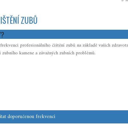
0 K
IŠTĚNÍ ZUBŮ
Y?
ekvenci profesionálního čištění zubů na základě vašich zdravot
nci zubního kamene a závažných zubních problémů.
ítat doporučenou frekvenci