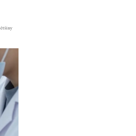
ětšiny