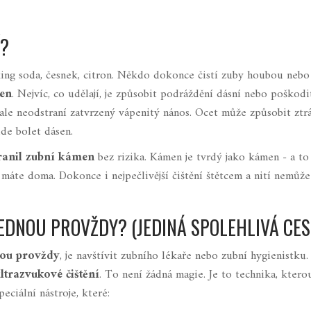
Í?
aking soda, česnek, citron. Někdo dokonce čistí zuby houbou nebo
en
. Nejvíc, co udělají, je způsobit podráždění dásní nebo poškodi
ale neodstraní zatvrzený vápenitý nános. Ocet může způsobit ztr
ude bolet dásen.
ranil zubní kámen
bez rizika. Kámen je tvrdý jako kámen - a to 
máte doma. Dokonce i nejpečlivější čištění štětcem a nití nemůže
EDNOU PROVŽDY? (JEDINÁ SPOLEHLIVÁ CES
nou provždy
, je navštívit zubního lékaře nebo zubní hygienistku
ltrazvukové čištění
. To není žádná magie. Je to technika, ktero
eciální nástroje, které: