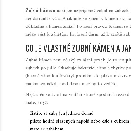
Zubní kámen
není jen nepříjemný zákal na zubech. 
neodstraníte včas. A jakmile se změní v kámen, už ho 
důkladně a kámen zmizí. To není pravda. Kámen se tv
může vést k zánětům, krvácení dásní, až k ztrátě zub
CO JE VLASTNĚ ZUBNÍ KÁMEN A JA
Zubní kámen není nějaký zvláštní prvek. Je to jen
pl
zubech po jídle. Obsahuje bakterie, sliny a zbytky p
(hlavně vápník a fosfáty) pronikat do plaku a ztvrzo
má kámen někde pod dásní, aniž by to vědělo.
Nejčastěji se tvoří na vnitřní straně spodních řezáků
máte, když:
čistíte si zuby jen jednou denně
pijete hodně slazených nápojů nebo čaje s cukrem
mate se tabákem