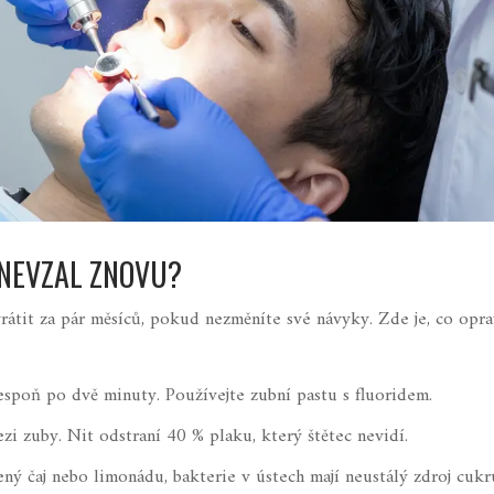
 NEVZAL ZNOVU?
 vrátit za pár měsíců, pokud nezměníte své návyky. Zde je, co opr
lespoň po dvě minuty. Používejte zubní pastu s fluoridem.
zi zuby. Nit odstraní 40 % plaku, který štětec nevidí.
zený čaj nebo limonádu, bakterie v ústech mají neustálý zdroj cukr