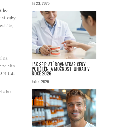
lis 23, 2025
ž ho
t si zuby
echáte,
ří na
JAK SE PLATÍ ROVNÁTKA? CENY,
 ze slin
POJIŠTĚNÍ A MOŽNOSTI ÚHRAD V
0 % lidí
ROCE 2026
kvě 2, 2026
víc ho