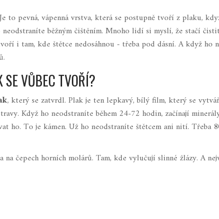
Je to pevná, vápenná vrstva, která se postupně tvoří z plaku, kdy
neodstraníte běžným čištěním. Mnoho lidí si myslí, že stačí čisti
oří i tam, kde štětce nedosáhnou - třeba pod dásní. A když ho n
ů.
K SE VŮBEC TVOŘÍ?
ak
, který se zatvrdl. Plak je ten lepkavý, bílý film, který se vytvá
otravy. Když ho neodstraníte během 24-72 hodin, začínají minerály
vat ho. To je kámen. Už ho neodstraníte štětcem ani nití. Třeba 8
 a na čepech horních molárů. Tam, kde vylučují slinné žlázy. A nej