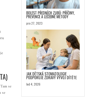
BOLEST PŘEDNÍCH ZUBŮ: PŘÍČINY,
PREVENCE A LÉČEBNÉ METODY
pro 27, 2023
t
átu
je
JAK DĚTSKÁ STOMATOLOGIE
TA)
PODPORUJE ZDRAVÝ VÝVOJ DÍTĚTE
led 4, 2026
. Tam se
u se