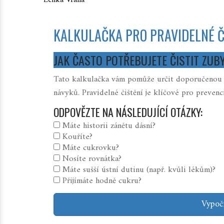
Lenka Vraná
KALKULAČKA PRO PRAVIDELNÉ Č
JAK ČASTO POTŘEBUJETE ČISTIT ZUB
Tato kalkulačka vám pomůže určit doporučenou fr
návyků. Pravidelné čištění je klíčové pro preve
ODPOVĚZTE NA NÁSLEDUJÍCÍ OTÁZKY:
Máte historii zánětu dásní?
Kouříte?
Máte cukrovku?
Nosíte rovnátka?
Máte sušší ústní dutinu (např. kvůli lékům)?
Přijímáte hodně cukru?
Vypoč