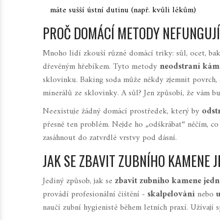
máte sušší ústní dutinu (např. kvůli lékům)
PROČ DOMÁCÍ METODY NEFUNGUJ
Mnoho lidí zkouší různé domácí triky: sůl, ocet, b
dřevěným hřebíkem. Tyto metody
neodstraní kám
sklovinku. Baking soda může někdy zjemnit povrch, 
minerálů ze sklovinky. A sůl? Jen způsobí, že vám b
Neexistuje žádný domácí prostředek, který by
odst
přesně ten problém. Nejde ho „odškrábat“ něčím, co 
zasáhnout do zatvrdlé vrstvy pod dásní.
JAK SE ZBAVIT ZUBNÍHO KAMENE J
Jediný způsob, jak se
zbavit zubního kamene jed
provádí profesionální čištění -
skalpelování
nebo
u
naučí zubní hygienisté během letních praxí. Užívají sp