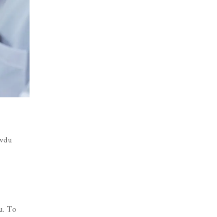
avdu
u. To