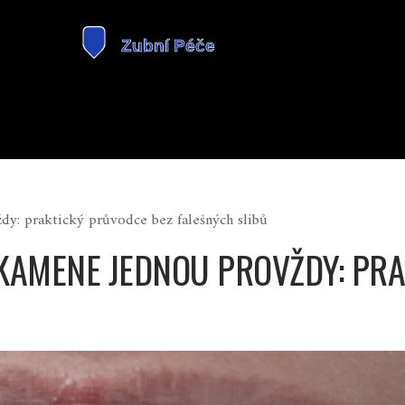
dy: praktický průvodce bez falešných slibů
 KAMENE JEDNOU PROVŽDY: PR