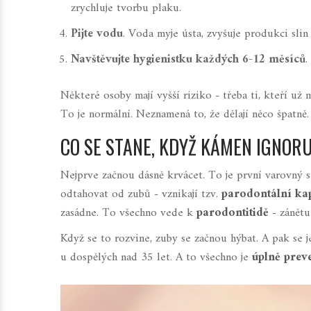
zrychluje tvorbu plaku.
Pijte vodu
. Voda myje ústa, zvyšuje produkci slin 
Navštěvujte hygienistku každých 6-12 měsíců
.
Některé osoby mají vyšší riziko - třeba ti, kteří už 
To je normální. Neznamená to, že dělají něco špatně. 
CO SE STANE, KDYŽ KÁMEN IGNOR
Nejprve začnou dásně krvácet. To je první varovný sig
odtahovat od zubů - vznikají tzv.
parodontální ka
zasádne. To všechno vede k
parodontitidě
- zánětu
Když se to rozvine, zuby se začnou hýbat. A pak se 
u dospělých nad 35 let. A to všechno je
úplně preve