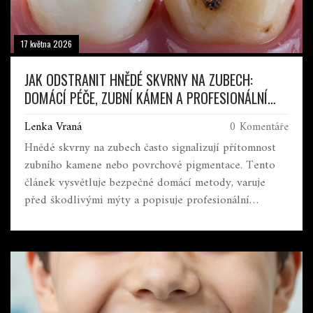
17 května 2026
JAK ODSTRANIT HNĚDÉ SKVRNY NA ZUBECH:
DOMÁCÍ PÉČE, ZUBNÍ KÁMEN A PROFESIONÁLNÍ
METODY
Lenka Vraná
0 Komentáře
Hnědé skvrny na zubech často signalizují přítomnost
zubního kamene nebo povrchové pigmentace. Tento
článek vysvětluje bezpečné domácí metody, varuje
před škodlivými mýty a popisuje profesionální
postupy jako ultrazvukovou descale a pískování.