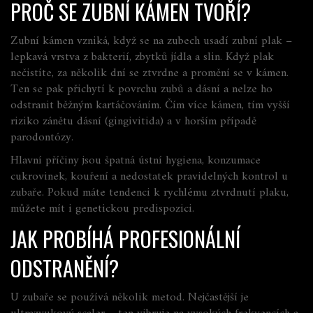
PROČ SE ZUBNÍ KÁMEN TVOŘÍ?
Zubní kámen vzniká, když se na zubech usadí zubní plak –
lepkavá vrstva z bakterií, zbytků jídla a slin. Když plak
nečistíte, za několik dní se ztvrdne a promění se v kámen.
Ten se pak přichytí k povrchu zubů a dásní a nelze ho
odstranit běžným kartáčováním. Čím více kámen, tím vyšší
riziko zánětu dásní (gingivitida) a v horším případě
parodontózy.
Hlavní příčiny jsou špatná ústní hygiena, konzumace
cukrovinek, kouření a nedostatek pravidelných kontrol u
zubaře. Pokud máte tendenci k rychlému ztvrdnutí plaku,
můžete mít i genetickou predispozici.
JAK PROBÍHÁ PROFESIONÁLNÍ
ODSTRANĚNÍ?
U zubaře se používá několik metod. Nejčastější je