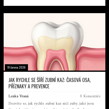
19 června 2026
JAK RYCHLE SE ŠÍŘÍ ZUBNÍ KAZ: ČASOVÁ OSA,
PŘÍZNAKY A PREVENCE
Lenka Vraná
0 Komentáře
Dozvíte se, jak rychle zubní kaz ničí zuby, jaké jsou