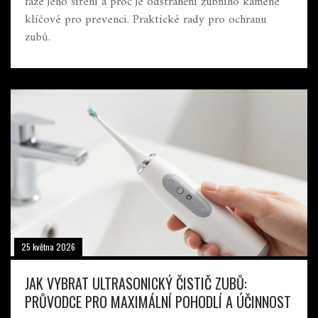
fáze jeho šíření a proč je odstranění zubního kamene
klíčové pro prevenci. Praktické rady pro ochranu
zubů.
25 května 2026
JAK VYBRAT ULTRASONICKÝ ČISTIČ ZUBŮ:
PRŮVODCE PRO MAXIMÁLNÍ POHODLÍ A ÚČINNOST