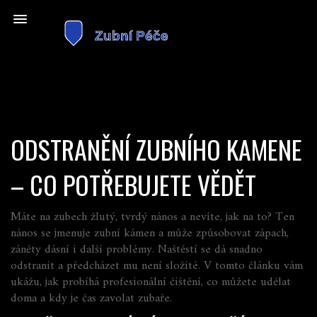
ODSTRANĚNÍ ZUBNÍHO KAMENE
– CO POTŘEBUJETE VĚDĚT
Máte na zubech žlutý, tvrdý nános a nevíte, jak na to? Ten
nános se jmenuje zubní kámen a může způsobovat zápach,
záněty dásní i další problémy. Naštěstí se dá snadno
odstranit a předcházet mu není složité. V tomto článku vám
ukážu, jak probíhá profesionální čištění, co můžete udělat
doma a kdy je čas zavolat zubaře.