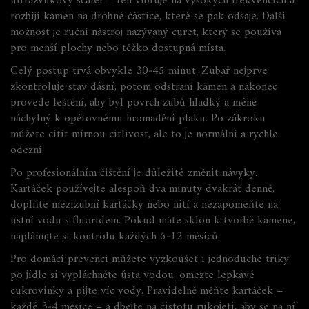
ultrazvukový scaler – ten vibruje na vysokých frekvencích a
rozbíjí kámen na drobné částice, které se pak odsaje. Další
možnost je ruční nástroj nazývaný curet, který se používá
pro menší plochy nebo těžko dostupná místa.
Celý postup trvá obvykle 30‑45 minut. Zubař nejprve
zkontroluje stav dásní, potom odstraní kámen a nakonec
provede leštění, aby byl povrch zubů hladký a méně
náchylný k opětovnému hromadění plaku. Po zákroku
můžete cítit mírnou citlivost, ale to je normální a rychle
odezní.
Po profesionálním čištění je důležité změnit návyky.
Kartáček používejte alespoň dva minuty dvakrát denně,
doplňte mezizubní kartáčky nebo nití a nezapomeňte na
ústní vodu s fluoridem. Pokud máte sklon k tvorbě kamene,
naplánujte si kontrolu každých 6‑12 měsíců.
Pro domácí prevenci můžete vyzkoušet i jednoduché triky:
po jídle si vypláchněte ústa vodou, omezte lepkavé
cukrovinky a pijte víc vody. Pravidelně měňte kartáček –
každé 3‑4 měsíce – a dbejte na čistotu rukojeti, aby se na ní