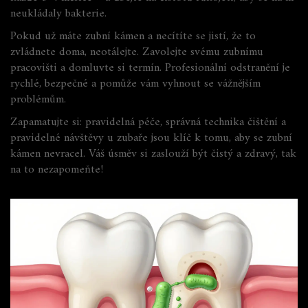
neukládaly bakterie.
Pokud už máte zubní kámen a necítíte se jistí, že to
zvládnete doma, neotálejte. Zavolejte svému zubnímu
pracovišti a domluvte si termín. Profesionální odstranění je
rychlé, bezpečné a pomůže vám vyhnout se vážnějším
problémům.
Zapamatujte si: pravidelná péče, správná technika čištění a
pravidelné návštěvy u zubaře jsou klíč k tomu, aby se zubní
kámen nevracel. Váš úsměv si zaslouží být čistý a zdravý, tak
na to nezapomeňte!