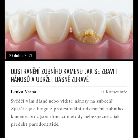
23 dubna 2026
ODSTRANĚNÍ ZUBNÍHO KAMENE: JAK SE ZBAVIT
NÁNOSŮ A UDRŽET DÁSNĚ ZDRAVÉ
Lenka Vraná
0 Komentáře
Svědčí vám dásně nebo vidíte nánosy na zubech?
Zjistěte, jak funguje profesionální odstranění zubního
kamene, proč jsou domácí metody nebezpečné a jak
předejít parodontitidě.