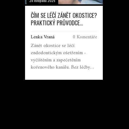
28 listopadu 2025
ČÍM SE LÉČÍ ZÁNĚT OKOSTICE?
PRAKTICKÝ PRŮVODCE
ENDODONTICKÝM OŠETŘENÍM
Lenka Vraná
0 Komentáře
Zánět okostice se léčí
endodontickým ošetřením -
vyčištěním a zapečetěním
kořenového kanálu. Bez léčby
může vést k ztrátě zubu nebo
vážným infekcím. Zjistěte, jak
probíhá léčba, co po ní dělat a
jak předcházet opakování.