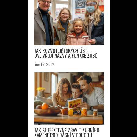
JAK ROZVOJ DĚTSKÝCH ÚST
OVLIVŇUJÍ NÁZVY A FUNKCE ZUBŮ
úno 18, 2024
JAK SE EFEKTIVNĚ ZBAVIT ZUBNÍHO
KAMENE POD DÁSNÍ V POHODLÍ