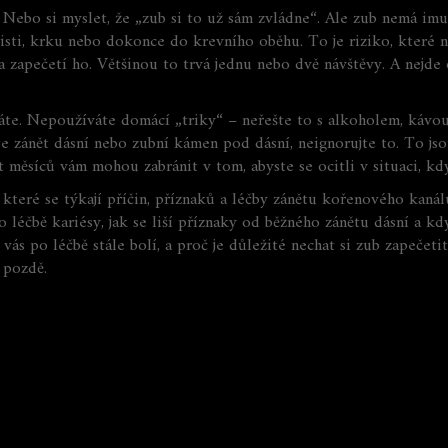
íc. Nebo si myslet, že „zub si to už sám zvládne“. Ale zub nemá im
isti, krku nebo dokonce do krevního oběhu. To je riziko, které ne
 a zapečetí ho. Většinou to trvá jednu nebo dvě návštěvy. A nejde
áte. Nepoužíváte domácí „triky“ – neřešte to s alkoholem, kávou
te zánět dásní nebo zubní kámen pod dásní, neignorujte to. To jso
st měsíců vám mohou zabránit v tom, abyste se ocitli v situaci, k
které se týkají příčin, příznaků a léčby zánětu kořenového kanálu
 léčbě kariésy, jak se liší příznaky od běžného zánětu dásní a kdy
 vás po léčbě stále bolí, a proč je důležité nechat si zub zapečet
š pozdě.