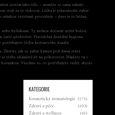
unitní systém jako tělo – nemůže se sama zahojit.
ní stojí za to riskovat. Léčba je jednoduchá: zubař
 o nějakou extrémní proceduru – dnes je to běžná,
 nebo bylinkami. Ty mohou dočasně utišit bolest,
u časté předzvěsti. Pravidelná dentální hygiena,
dy potřebujete léčbu kořenového kanálu.
. Zjistíte, jak se zubní kámen pod dásní stává
 je třeba okamžitě jít na pohotovost. Najdete tu i
it korunkou. Všechno to, co potřebujete vědět, abyste
KATEGORIE
Kosmetická stomatologie
(171)
Zdraví a péče
(103)
Zdraví a wellness
(41)