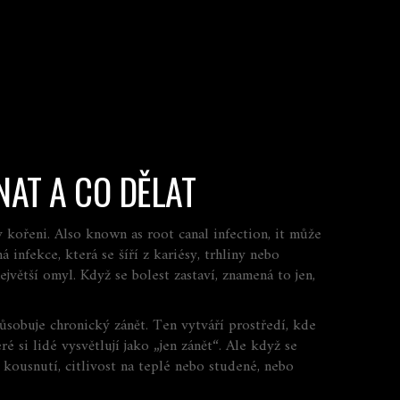
NAT A CO DĚLAT
v kořeni
. Also known as
root canal infection
, it
může
 infekce, která se šíří z kariésy, trhliny nebo
jvětší omyl. Když se bolest zastaví, znamená to jen,
působuje chronický zánět
. Ten vytváří prostředí, kde
eré si lidé vysvětlují jako „jen zánět“. Ale když se
i kousnutí, citlivost na teplé nebo studené, nebo