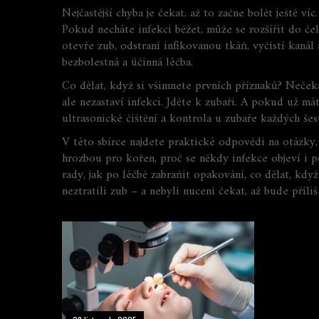
Nejčastější chyba je čekat, až to začne bolět ještě v
Pokud necháte infekci běžet, může se rozšířit do čel
otevře zub, odstraní infikovanou tkáň, vyčistí kanál
bezbolestná a účinná léčba.
Co dělat, když si všimnete prvních příznaků? Neček
ale nezastaví infekci. Jděte k zubaři. A pokud už má
ultrasonické čištění a kontrola u zubaře každých še
V této sbírce najdete praktické odpovědi na otázky, 
hrozbou pro kořen, proč se někdy infekce objeví i po
rady, jak po léčbě zabraňit opakování, co dělat, když
neztratili zub – a nebyli nuceni čekat, až bude příli