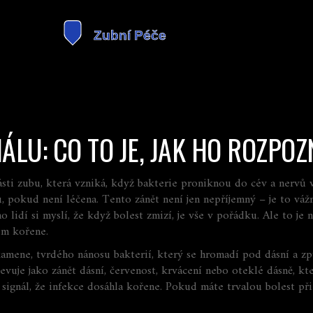
LU: CO TO JE, JAK HO ROZPOZ
části zubu, která vzniká, když bakterie proniknou do cév a nervů 
u, pokud není léčena
.
Tento zánět není jen nepříjemný – je to vážná
idí si myslí, že když bolest zmizí, je vše v pořádku. Ale to je ne
lem kořene.
kamene
,
tvrdého nánosu bakterií, který se hromadí pod dásní a z
jevuje jako
zánět dásní
,
červenost, krvácení nebo oteklé dásně
, kt
to signál, že infekce dosáhla kořene. Pokud máte trvalou bolest př