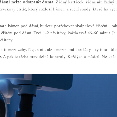
ásní nelze odstranit doma
. Žádný kartáček, žádná nit, žádný 
zvukový čistič, který rozloží kámen, a ruční sondy, které ho vyči
 máte kámen pod dásní, budete potřebovat
skalpelové čištění
- ta
 čištění pod dásní. Trvá 1-2 návštěvy, každá trvá 45-60 minut. Je
čištěny.
istit mezi zuby. Nejen nit, ale i mezizubní kartáčky - ty jsou důle
. A pak je třeba pravidelné kontroly. Každých 6 měsíců. Ne každ