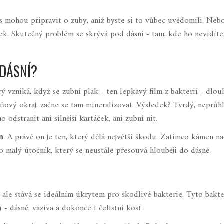
s mohou připravit o zuby, aniž byste si to vůbec uvědomili. Nebo
ek. Skutečný problém se skrývá pod dásní - tam, kde ho nevidíte,
 DÁSNÍ?
ý vzniká, když se zubní plak - ten lepkavý film z bakterií - dlou
sňový okraj, začne se tam mineralizovat. Výsledek? Tvrdý, neprůh
odstranit ani silnější kartáček, ani zubní nit.
n
. A právě on je ten, který dělá největší škodu. Zatímco kámen na
o malý útočník, který se neustále přesouvá hlouběji do dásně.
 ale stává se ideálním úkrytem pro škodlivé bakterie. Tyto bakte
- dásně, vaziva a dokonce i čelistní kost.