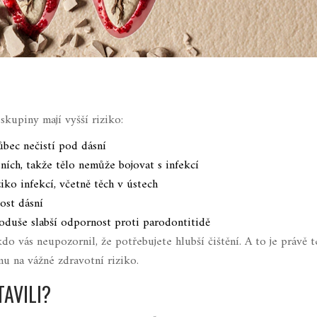
 skupiny mají vyšší riziko:
vůbec nečistí pod dásní
ních, takže tělo nemůže bojovat s infekcí
iko infekcí, včetně těch v ústech
ost dásní
duše slabší odpornost proti parodontitidě
do vás neupozornil, že potřebujete hlubší čištění. A to je právě t
u na vážné zdravotní riziko.
TAVILI?