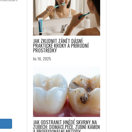
omentáře
JAK ZKLIDNIT ZÁNĚT DÁSNÍ:
PRAKTICKÉ KROKY A PŘÍRODNÍ
PROSTŘEDKY
lis 16, 2025
JAK ODSTRANIT HNĚDÉ SKVRNY NA
ZUBECH: DOMÁCÍ PÉČE, ZUBNÍ KÁMEN
A PROFESIONÁLNÍ METODY