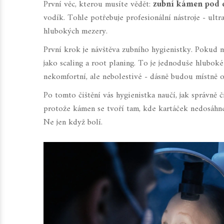
První věc, kterou musíte vědět:
zubní kámen pod d
vodík. Tohle potřebuje profesionální nástroje - ultra
hlubokých mezery.
První krok je návštěva zubního hygienistky. Pokud
jako scaling a root planing. To je jednoduše hluboké
nekomfortní, ale nebolestivé - dásně budou místně o
Po tomto čištění vás hygienistka naučí, jak správně č
protože kámen se tvoří tam, kde kartáček nedosáhne
Ne jen když bolí.