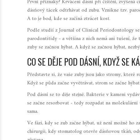
První příznaky? Krvácení dásní při čištění, zvýšená ci
dásňový tácek odtrhávat od zubu. Vznikne tzv. parodo
A to je bod, kde se začíná ztrácet kost.
Podle studií z
Journal of Clinical Periodontology
se
parodontitidy - a většina z nich nemá ani tušení, že
zuby se začnou hýbat. A když se začnou hýbat, nezbý
CO SE DĚJE POD DÁSNÍ, KDYŽ SE 
Představte si, že vaše zuby jsou jako stromy, které 
Když se půda začne vyvětrávat, strom se začne hýbat
Pod dásní se to děje stejně. Bakterie v kameni vydáva
se začne resorbovat - tedy rozpadat na molekulární ú
sama.
Ve fázi, kdy se zub začne hýbat, už není možné ho z
chirurgii, kdy stomatolog otevře dásňovou tkáň, odst