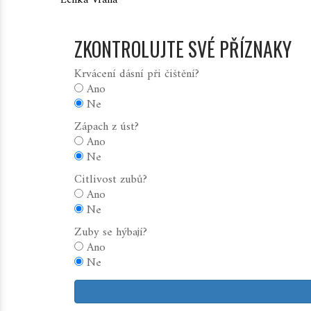
Lenka Vraná
ZKONTROLUJTE SVÉ PŘÍZNAKY
Krvácení dásní při čištění?
Ano
Ne
Zápach z úst?
Ano
Ne
Citlivost zubů?
Ano
Ne
Zuby se hýbají?
Ano
Ne