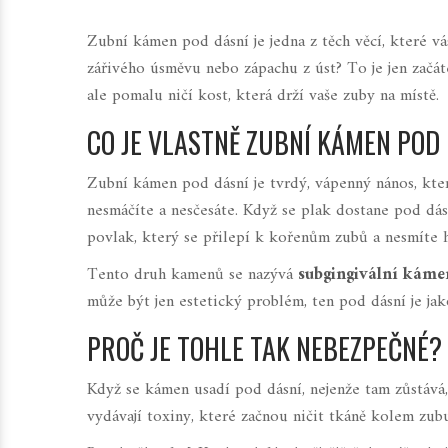
Zubní kámen pod dásní je jedna z těch věcí, které vá
zářivého úsměvu nebo zápachu z úst? To je jen začát
ale pomalu ničí kost, která drží vaše zuby na místě.
CO JE VLASTNĚ ZUBNÍ KÁMEN POD
Zubní kámen pod dásní je tvrdý, vápenný nános, kter
nesmáčíte a nesčesáte. Když se plak dostane pod dá
povlak, který se přilepí k kořenům zubů a nesmíte ho 
Tento druh kamenů se nazývá
subgingivální káme
může být jen estetický problém, ten pod dásní je jak
PROČ JE TOHLE TAK NEBEZPEČNÉ?
Když se kámen usadí pod dásní, nejenže tam zůstává,
vydávají toxiny, které začnou ničit tkáně kolem zubu 