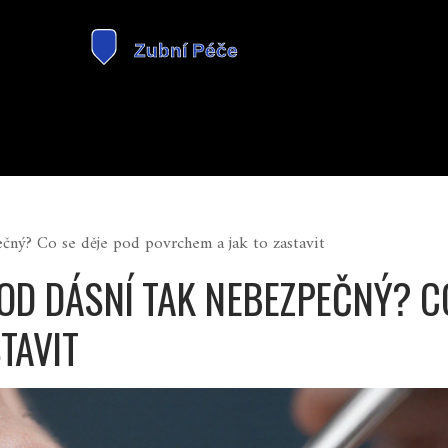
čný? Co se děje pod povrchem a jak to zastavit
OD DÁSNÍ TAK NEBEZPEČNÝ? CO
TAVIT