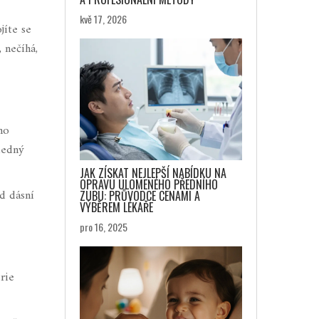
kvě 17, 2026
jíte se
 nečíhá,
ho
ledný
JAK ZÍSKAT NEJLEPŠÍ NABÍDKU NA
OPRAVU ULOMENÉHO PŘEDNÍHO
d dásní
ZUBU: PRŮVODCE CENAMI A
VÝBĚREM LÉKAŘE
pro 16, 2025
rie