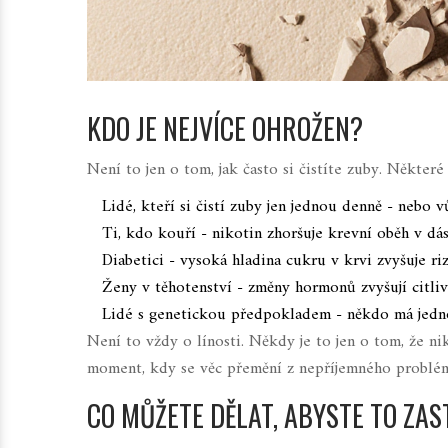
KDO JE NEJVÍCE OHROŽEN?
Není to jen o tom, jak často si čistíte zuby. Některé
Lidé, kteří si čistí zuby jen jednou denně - nebo 
Ti, kdo kouří - nikotin zhoršuje krevní oběh v dás
Diabetici - vysoká hladina cukru v krvi zvyšuje riz
Ženy v těhotenství - změny hormonů zvyšují citliv
Lidé s genetickou předpokladem - někdo má jedno
Není to vždy o línosti. Někdy je to jen o tom, že nik
moment, kdy se věc přemění z nepříjemného problém
CO MŮŽETE DĚLAT, ABYSTE TO ZAS