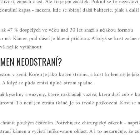
tlivost, zápach z úst. Ale to je jen začátek. Pokud se to nezastaví,
ntální kapsa - mezera, kde se sbírají další bakterie, plak a dalš
 až 47 % dospělých ve věku nad 30 let snaží s nějakou formou
 to má. Kámen pod dásní je hlavní příčinou. A když se kost začne 
vá než je vytáhnout.
KÁMEN NEODSTRANÍ?
rostou v zemi. Kořen je jako kořen stromu, a kost kolem něj je jak
. A když se půda zmizí úplně, strom spadne.
jí kyseliny a enzymy, které rozkládají vaziva, která drží zub v ko
rovni. To není jen ztráta tkáně. Je to trvalé poškození. Kost se n
achránit pouhým čištěním. Potřebujete chirurgický zákrok - napřík
raní kámen a vyčistí infikovanou oblast. A i to nezaručuje, že z