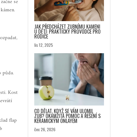
 začne se
í kámen.
JAK PŘEDCHÁZET ZUBNÍMU KAMENI
U DĚTÍ: PRAKTICKÝ PRŮVODCE PRO
RODIČE
rozpadat,
lis 12, 2025
o půda.
sti. Kost
evrátí
CO DĚLAT, KDYŽ SE VÁM ULOMIL
ZUB? OKAMŽITÁ POMOC A ŘEŠENÍ S
lad flap
KERAMICKÝM ONLAYEM
ub
čec 26, 2026