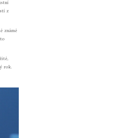
ústní
stí z
ké známé
 to
žité,
ý rok.