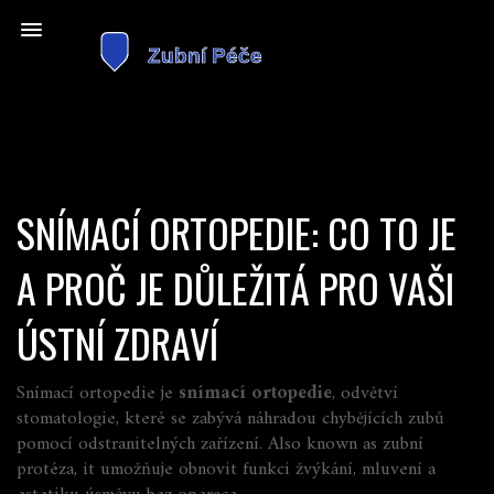
SNÍMACÍ ORTOPEDIE: CO TO JE
A PROČ JE DŮLEŽITÁ PRO VAŠI
ÚSTNÍ ZDRAVÍ
Snímací ortopedie je
snímací ortopedie
,
odvětví
stomatologie, které se zabývá náhradou chybějících zubů
pomocí odstranitelných zařízení
. Also known as
zubní
protéza
, it
umožňuje obnovit funkci žvýkání, mluvení a