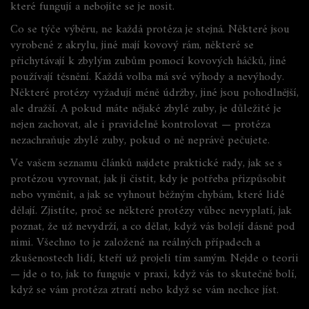
které fungují a nebojíte se je nosit.
Co se týče výběru, ne každá protéza je stejná. Některé jsou
vyrobené z akrylu, jiné mají kovový rám, některé se
přichytávají k zbylým zubům pomocí kovových háčků, jiné
používají těsnění. Každá volba má své výhody a nevýhody.
Některé protézy vyžadují méně údržby, jiné jsou pohodlnější,
ale dražší. A pokud máte nějaké zbylé zuby, je důležité je
nejen zachovat, ale i pravidelně kontrolovat — protéza
nezachraňuje zbylé zuby, pokud o ně neprávě pečujete.
Ve vašem seznamu článků najdete praktické rady, jak se s
protézou vyrovnat, jak ji čistit, kdy je potřeba přizpůsobit
nebo vyměnit, a jak se vyhnout běžným chybám, které lidé
dělají. Zjistíte, proč se některé protézy vůbec nevyplatí, jak
poznat, že už nevydrží, a co dělat, když vás bolejí dásně pod
nimi. Všechno to je založené na reálných případech a
zkušenostech lidí, kteří už projeli tím samým. Nejde o teorii
— jde o to, jak to funguje v praxi, když vás to skutečně bolí,
když se vám protéza ztratí nebo když se vám nechce jíst.