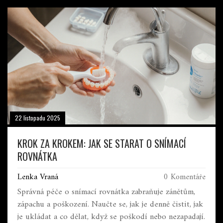
22 listopadu 2025
KROK ZA KROKEM: JAK SE STARAT O SNÍMACÍ
ROVNÁTKA
Lenka Vraná
0 Komentáře
Správná péče o snímací rovnátka zabraňuje zánětům,
zápachu a poškození. Naučte se, jak je denně čistit, jak
je ukládat a co dělat, když se poškodí nebo nezapadají.