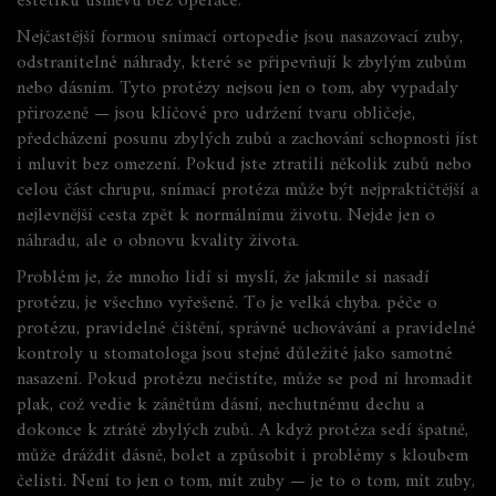
estetiku úsměvu bez operace
.
Nejčastější formou snímací ortopedie jsou
nasazovací zuby
,
odstranitelné náhrady, které se připevňují k zbylým zubům
nebo dásním
. Tyto protézy nejsou jen o tom, aby vypadaly
přirozeně — jsou klíčové pro udržení tvaru obličeje,
předcházení posunu zbylých zubů a zachování schopnosti jíst
i mluvit bez omezení. Pokud jste ztratili několik zubů nebo
celou část chrupu, snímací protéza může být nejpraktičtější a
nejlevnější cesta zpět k normálnímu životu. Nejde jen o
náhradu, ale o obnovu kvality života.
Problém je, že mnoho lidí si myslí, že jakmile si nasadí
protézu, je všechno vyřešené. To je velká chyba.
péče o
protézu
,
pravidelné čištění, správné uchovávání a pravidelné
kontroly u stomatologa
jsou stejně důležité jako samotné
nasazení. Pokud protézu nečistíte, může se pod ní hromadit
plak, což vedie k zánětům dásní, nechutnému dechu a
dokonce k ztrátě zbylých zubů. A když protéza sedí špatně,
může dráždit dásně, bolet a způsobit i problémy s kloubem
čelisti. Není to jen o tom, mít zuby — je to o tom, mít zuby,