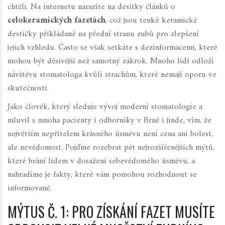
chtěli. Na internetu narazíte na desítky článků o
celokeramických fazetách
, což jsou
tenké keramické
destičky přikládané na přední stranu zubů pro zlepšení
jejich vzhledu
. Často se však setkáte s dezinformacemi, které
mohou být děsivější než samotný zákrok. Mnoho lidí odloží
návštěvu stomatologa kvůli strachům, které nemají oporu ve
skutečnosti.
Jako člověk, který sleduje vývoj moderní stomatologie a
mluvil s mnoha pacienty i odborníky v Brně i jinde, vím, že
největším nepřítelem krásného úsměvu není cena ani bolest,
ale nevědomost. Pojďme rozebrat pět nejrozšířenějších mýtů,
které brání lidem v dosažení sebevědomého úsměvu, a
nahradíme je fakty, které vám pomohou rozhodnout se
informovaně.
MÝTUS Č. 1: PRO ZÍSKÁNÍ FAZET MUSÍTE