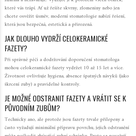
které vás trápí. Ať už řešíte skvrny, zlomeniny nebo jen
chcete osvěžit úsměv, moderní stomatologie nabízí řešení,
která jsou bezpečná, estetická a přirozená.
JAK DLOUHO VYDRŽÍ CELOKERAMICKÉ
FAZETY?
Při správné péči a dodržování doporučení stomatologa
mohou celokeramické fazety vydržet 10 až 15 let a více.
Životnost ovlivňuje hygiena, absence špatných návyků (jako
škrcení zuby) a pravidelné kontroly.
JE MOŽNÉ ODSTRANIT FAZETY A VRÁTIT SE K
PŮVODNÍM ZUBŮM?
Technicky ano, ale protože jsou fazety trvale přilepeny a
často vyžadují minimální přípravu povrchu, jejich odstranění
může poškodit zbývající zubní schránku. Proto se považují