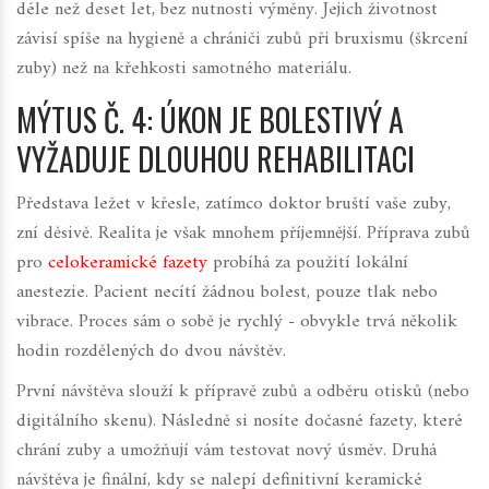
déle než deset let, bez nutnosti výměny. Jejich životnost
závisí spíše na hygieně a chrániči zubů při bruxismu (škrcení
zuby) než na křehkosti samotného materiálu.
MÝTUS Č. 4: ÚKON JE BOLESTIVÝ A
VYŽADUJE DLOUHOU REHABILITACI
Představa ležet v křesle, zatímco doktor bruští vaše zuby,
zní děsivě. Realita je však mnohem příjemnější. Příprava zubů
pro
celokeramické fazety
probíhá za použití lokální
anestezie. Pacient necítí žádnou bolest, pouze tlak nebo
vibrace. Proces sám o sobě je rychlý - obvykle trvá několik
hodin rozdělených do dvou návštěv.
První návštěva slouží k přípravě zubů a odběru otisků (nebo
digitálního skenu). Následně si nosíte dočasné fazety, které
chrání zuby a umožňují vám testovat nový úsměv. Druhá
návštěva je finální, kdy se nalepí definitivní keramické