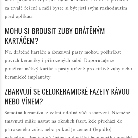
za trvalé řešení a měli byste si být jisti svým rozhodnutím
před aplikací.
MOHU SI BROUSIT ZUBY DRÁTĚNÝM
KARTÁČEM?
Ne, drátěné kartáče a abrazivní pasty mohou poškrábat
povrch keramiky i přirozených zubů. Doporučuje se
používat měkký kartáč a pasty určené pro citlivé zuby nebo
keramické implantáty.
ZBARVUJÍ SE CELOKERAMICKÉ FAZETY KÁVOU
NEBO VÍNEM?
Samotná keramika je velmi odolná vůči zabarvení. Nicméně
tmavnutí může nastat na okrajích fazet, kde přechází do
přirozeného zubu, nebo pokud je cement (lepidlo)
nekvalitní. Pravidelné čištění u dentální hygienistky pomáhá