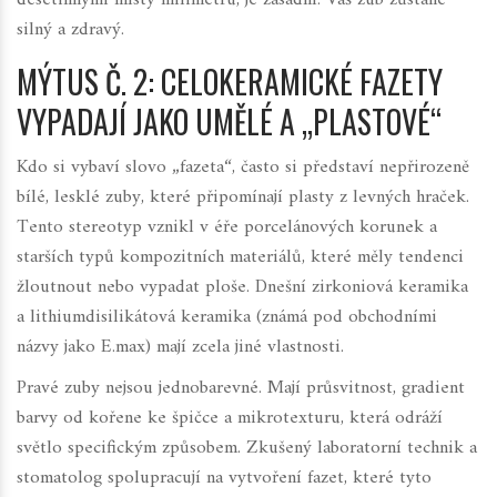
silný a zdravý.
MÝTUS Č. 2: CELOKERAMICKÉ FAZETY
VYPADAJÍ JAKO UMĚLÉ A „PLASTOVÉ“
Kdo si vybaví slovo „fazeta“, často si představí nepřirozeně
bílé, lesklé zuby, které připomínají plasty z levných hraček.
Tento stereotyp vznikl v éře porcelánových korunek a
starších typů kompozitních materiálů, které měly tendenci
žloutnout nebo vypadat ploše. Dnešní
zirkoniová keramika
a
lithiumdisilikátová keramika
(známá pod obchodními
názvy jako E.max) mají zcela jiné vlastnosti.
Pravé zuby nejsou jednobarevné. Mají průsvitnost, gradient
barvy od kořene ke špičce a mikrotexturu, která odráží
světlo specifickým způsobem. Zkušený laboratorní technik a
stomatolog spolupracují na vytvoření fazet, které tyto