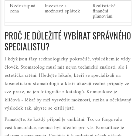
Nedostupná
Investice s
Realistické
cena
možností splátek
finanční
plánování
PROČ JE DŮLEŽITÉ VYBÍRAT SPRÁVNÉHO
SPECIALISTU?
I když jsou fázy technologicky pokročilé, výsledkem je vždy
člověk. Stomatolog musí mít nejen technické znalosti, ale i
estetička cítění. Hledejte lékaře, kteří se specializují na
kosmetickou stomatologii
a kteří ukazují reálné případy ze
své praxe, ne jen fotografie z katalogů. Komunikace je
klíčová - lékař by měl vysvětlit možnosti, rizika a očekávaný
výsledek tak, abyste se cítili jistě.
Pamatujte, že každý případ je unikátní. To, co fungovalo
vaší kamarádce, nemusí být ideální pro vás. Konzultace je
zdarma a nezavazuje. Využijte ji k položení všech otázek,