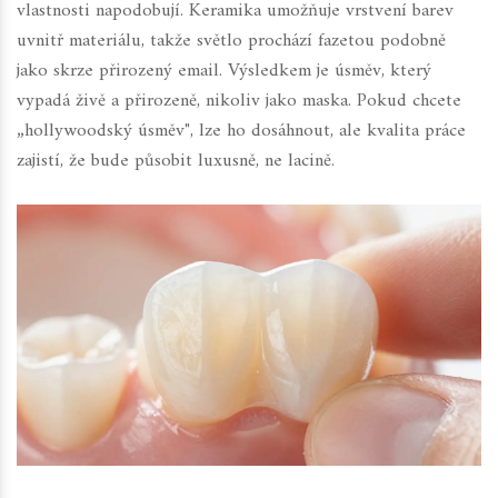
vlastnosti napodobují. Keramika umožňuje vrstvení barev
uvnitř materiálu, takže světlo prochází fazetou podobně
jako skrze přirozený email. Výsledkem je úsměv, který
vypadá živě a přirozeně, nikoliv jako maska. Pokud chcete
„hollywoodský úsměv", lze ho dosáhnout, ale kvalita práce
zajistí, že bude působit luxusně, ne lacině.