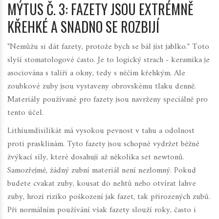
MÝTUS Č. 3: FAZETY JSOU EXTRÉMNĚ
KŘEHKÉ A SNADNO SE ROZBIJÍ
"Nemůžu si dát fazety, protože bych se bál jíst jablko." Toto
slyší stomatologové často. Je to logický strach - keramika je
asociována s talíři a okny, tedy s něčím křehkým. Ale
zoubkové zuby jsou vystaveny obrovskému tlaku denně.
Materiály používané pro fazety jsou navrženy speciálně pro
tento účel.
Lithiumdisilikát má vysokou pevnost v tahu a odolnost
proti prasklinám. Tyto fazety jsou schopné vydržet běžné
žvýkací síly, které dosahují až několika set newtonů.
Samozřejmě, žádný zubní materiál není nezlomný. Pokud
budete cvakat zuby, kousat do nehtů nebo otvírat lahve
zuby, hrozí riziko poškození jak fazet, tak přirozených zubů.
Při normálním používání však fazety slouží roky, často i