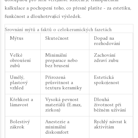
kalkulace a pochopení toho, co přesně platíte - za estetiku,
funkčnost a dlouhotrvající výsledek.
Srovnání mýtů a faktů o celokeramických fazetách
Mýtus
Skutečnost
Dopad na
rozhodování
Velké
Minimální
Zachování
obroušení
preparace nebo
zdraví zubu
zubů
bez brusení
Umělý,
Přirozená
Estetická
plastový
průsvitnost a
spokojenost
vzhled
textura keramiky
Křehkost a
Vysoká pevnost
Dlouhá
lámavost
materiálů (E.max,
životnost při
zirkon)
běžném užívání
Bolestivý
Anestezie a
Rychlý návrat k
zákrok
minimální
aktivitám
diskomfort