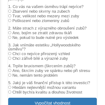
1. Co vás na vašem úsměvu trápí nejvíce?
Zbarvení nebo skvrny na zubech
Tvar, velikost nebo mezery mezi zuby
Poškození nebo zlomeniny zubů
2. Máte strach z výrazného obroušení zubů?
Ano, bojím se ztratit zdravou tkáň
Ne, pokud to bude nutné pro výsledek
3. Jak vnímáte estetiku „Hollywoodského
úsměvu"?
Chci co nejvíce přirozený vzhled
Chci zářivě bílé a výrazné zuby
4. Trpíte bruxismem (škrcením zubů)?
Ano, škrcím zuby ve spánku nebo při stresu
Ne, nemám tento problém
5. Jaký je váš finanční přístup k této investici?
Hledám nejlevnější možnou variantu
Chtěl bych/a kvalitu a dlouhou životnost
Vypočítat vhodnost