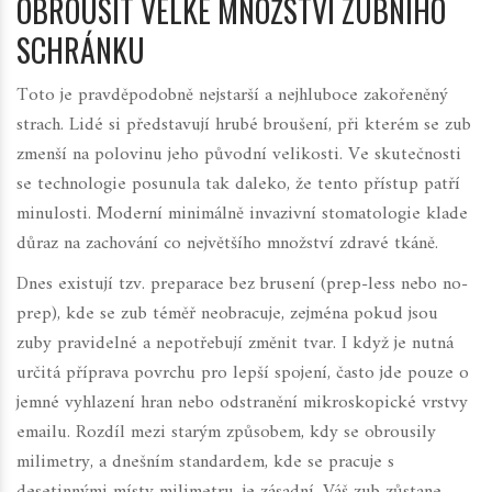
OBROUSIT VELKÉ MNOŽSTVÍ ZUBNÍHO
SCHRÁNKU
Toto je pravděpodobně nejstarší a nejhluboce zakořeněný
strach. Lidé si představují hrubé broušení, při kterém se zub
zmenší na polovinu jeho původní velikosti. Ve skutečnosti
se technologie posunula tak daleko, že tento přístup patří
minulosti. Moderní
minimálně invazivní stomatologie
klade
důraz na zachování co největšího množství zdravé tkáně.
Dnes existují tzv.
preparace bez brusení
(prep-less nebo no-
prep), kde se zub téměř neobracuje, zejména pokud jsou
zuby pravidelné a nepotřebují změnit tvar. I když je nutná
určitá příprava povrchu pro lepší spojení, často jde pouze o
jemné vyhlazení hran nebo odstranění mikroskopické vrstvy
emailu. Rozdíl mezi starým způsobem, kdy se obrousily
milimetry, a dnešním standardem, kde se pracuje s
desetinnými místy milimetru, je zásadní. Váš zub zůstane