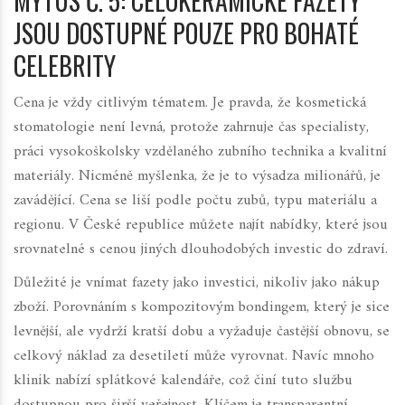
MÝTUS Č. 5: CELOKERAMICKÉ FAZETY
JSOU DOSTUPNÉ POUZE PRO BOHATÉ
CELEBRITY
Cena je vždy citlivým tématem. Je pravda, že kosmetická
stomatologie není levná, protože zahrnuje čas specialisty,
práci vysokoškolsky vzdělaného zubního technika a kvalitní
materiály. Nicméně myšlenka, že je to výsadza milionářů, je
zavádějící. Cena se liší podle počtu zubů, typu materiálu a
regionu. V České republice můžete najít nabídky, které jsou
srovnatelné s cenou jiných dlouhodobých investic do zdraví.
Důležité je vnímat fazety jako investici, nikoliv jako nákup
zboží. Porovnáním s kompozitovým bondingem, který je sice
levnější, ale vydrží kratší dobu a vyžaduje častější obnovu, se
celkový náklad za desetiletí může vyrovnat. Navíc mnoho
klinik nabízí splátkové kalendáře, což činí tuto službu
dostupnou pro širší veřejnost. Klíčem je transparentní