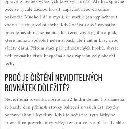
opravit zuby bez výrazných kovových drátů. Ale bez správné
péče se rychle začnou barvit, zápáchet nebo dokonce
poškodit. Mnoho lidí si myslí, že stačí je jen vypláchnout
vodou - a to je velká chyba. Když nečistíte svá rovnátka
pravidelně, sbírají se na nich bakterie, zbytky jídla a plak,
které mohou způsobit nejen zápach, ale i zubní kazy nebo
záněty dásní. Přitom stačí pár jednoduchých kroků, abyste
měli rovnátka čistá, bezpečná a bez zápachu celý období
léčby.
PROČ JE ČIŠTĚNÍ NEVIDITELNÝCH
ROVNÁTEK DŮLEŽITÉ?
Neviditelná rovnátka nosíte až 22 hodin denně. To znamená,
že každý den přijímají stovky bakterií z vašich úst, zbytky
potravy, sliny a kyseliny. Když je nečistíte, tyto látky se
hromadí na povrchu a vytvářejí tenkou vrstvu plaku. Tenhle