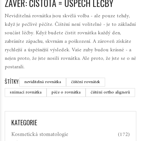
ZÁVĚR: ČISTOTA = ÚSPĚCH LÉČBY
Neviditelná rovnátka jsou skvělá volba - ale pouze tehdy,
když je pečlivě péčíte. Čištění není volitelné - je to základní
součást léčby. Když budete čistit rovnátka každý den,
zabráníte zápachu, skvrnám a poškození. A zároveň získáte
rychlejší a úspěšnější výsledek. Vaše zuby budou krásné - a
nejen proto, že jste nosili rovnátka. Ale proto, že jste se o ně
postarali.
ŠTÍTKY:
neviditelná rovnátka
čištění rovnátek
snímací rovnátka
péče o rovnátka
čištění ortho alignerů
KATEGORIE
Kosmetická stomatologie
(172)