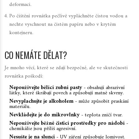
deformaci.
Po čištění rovnátka pečlivě vypláchněte čistou vodou a
nechte vyschnout na čistém papíru nebo v krytém
kontejneru.
CO NEMÁTE DĚLAT?
Je mnoho věcí, které se zdají bezpečné, ale ve skutečnosti
rovnátka poškodí:
Nepoužívejte bělící zubní pasty
- obsahují abrazivní
látky, které škrábají povrch a způsobují matné skvrny.
Nevyplachujte je alkoholem
- může způsobit praskání
materiálu.
Nevkládejte je do mikrovlnky
- teplota zničí tvar.
Nepoužívejte běžné čisticí prostředky pro nádobí
-
chemikálie jsou příliš agresivní.
Nesušte je na slunci
- UV záření způsobuje lomivost.