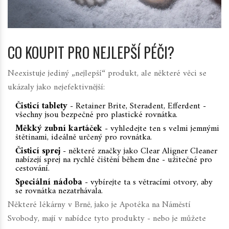
CO KOUPIT PRO NEJLEPŠÍ PÉČI?
Neexistuje jediný „nejlepší“ produkt, ale některé věci se
ukázaly jako nejefektivnější:
Čisticí tablety
- Retainer Brite, Steradent, Efferdent -
všechny jsou bezpečné pro plastické rovnátka.
Měkký zubní kartáček
- vyhledejte ten s velmi jemnými
štětinami, ideálně určený pro rovnátka.
Čisticí sprej
- některé značky jako Clear Aligner Cleaner
nabízejí sprej na rychlé čištění během dne - užitečné pro
cestování.
Speciální nádoba
- vybírejte ta s větracími otvory, aby
se rovnátka nezatrhávala.
Některé lékárny v Brně, jako je Apotéka na Náměstí
Svobody, mají v nabídce tyto produkty - nebo je můžete