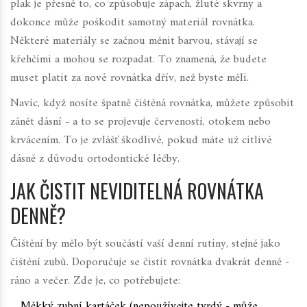
plak je přesně to, co způsobuje zápach, žluté skvrny a
dokonce může poškodit samotný materiál rovnátka.
Některé materiály se začnou měnit barvou, stávají se
křehčími a mohou se rozpadat. To znamená, že budete
muset platit za nové rovnátka dřív, než byste měli.
Navíc, když nosíte špatně čištěná rovnátka, můžete způsobit
zánět dásní - a to se projevuje červeností, otokem nebo
krvácením. To je zvlášť škodlivé, pokud máte už citlivé
dásně z důvodu ortodontické léčby.
JAK ČISTIT NEVIDITELNÁ ROVNÁTKA
DENNĚ?
Čištění by mělo být součástí vaší denní rutiny, stejně jako
čištění zubů. Doporučuje se čistit rovnátka dvakrát denně -
ráno a večer. Zde je, co potřebujete:
Měkký zubní kartáček (nepoužívejte tvrdý - může