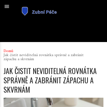
Domů
Jak čistit neviditelná rovnátka správně a zabránit
zápachu a skvrnám
JAK ČISTIT NEVIDITELNÁ ROVNÁTKA
SPRÁVNĚ A ZABRÁNIT ZÁPACHU A
SKVRNÁM