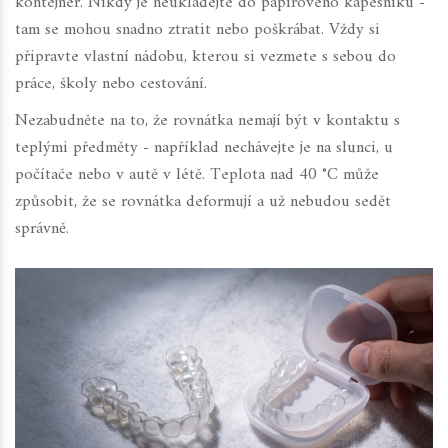
kontejner. Nikdy je neukládejte do papírového kapesníku -
tam se mohou snadno ztratit nebo poškrábat. Vždy si
připravte vlastní nádobu, kterou si vezmete s sebou do
práce, školy nebo cestování.
Nezabudněte na to, že rovnátka nemají být v kontaktu s
teplými předměty - například nechávejte je na slunci, u
počítače nebo v autě v létě. Teplota nad 40 °C může
způsobit, že se rovnátka deformují a už nebudou sedět
správně.