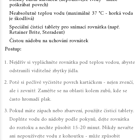
poškrábat povrch)
Neabsolutně teplou vodu (maximálně 37 °C - horká voda
je škodlivá)
Speciální čisticí tablety pro snímací rovnátka (např.
Retainer Brite, Steradent)
Čistou nádobu na uchování rovnátek
Postup:
Nejdřív si vypláchněte rovnátka pod teplou vodou, abyste
odstranili viditelné zbytky jídla.
Poté si pečlivě vyčistěte povrch kartáčkem - nejen zvenčí,
ale i zevnitř. Zaměřte se na oblasti kolem zubů, kde se
často hromadí plak.
Pokud máte zápach nebo zbarvení, použijte čisticí tablety.
Doplňte vodu do nádoby podle pokynů, dejte rovnátka
do roztoku a nechte působit 15-20 minut. Nikdy nevařte
ani nepoužívejte vodu z kohoutku - může způsobit