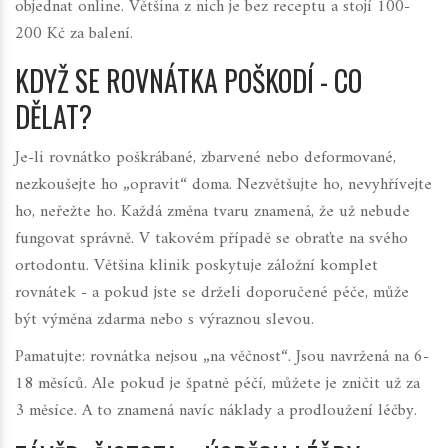
objednat online. Většina z nich je bez receptu a stojí 100-
200 Kč za balení.
KDYŽ SE ROVNÁTKA POŠKODÍ - CO
DĚLAT?
Je-li rovnátko poškrábané, zbarvené nebo deformované,
nezkoušejte ho „opravit“ doma. Nezvětšujte ho, nevyhřívejte
ho, neřežte ho. Každá změna tvaru znamená, že už nebude
fungovat správně. V takovém případě se obraťte na svého
ortodontu. Většina klinik poskytuje záložní komplet
rovnátek - a pokud jste se drželi doporučené péče, může
být výměna zdarma nebo s výraznou slevou.
Pamatujte: rovnátka nejsou „na věčnost“. Jsou navržená na 6-
18 měsíců. Ale pokud je špatně péčí, můžete je zničit už za
3 měsíce. A to znamená navíc náklady a prodloužení léčby.