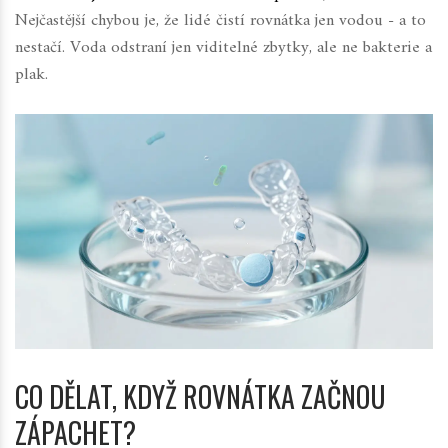
Nejčastější chybou je, že lidé čistí rovnátka jen vodou - a to
nestačí. Voda odstraní jen viditelné zbytky, ale ne bakterie a
plak.
CO DĚLAT, KDYŽ ROVNÁTKA ZAČNOU
ZÁPACHET?