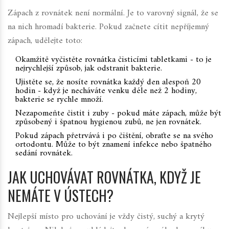
Zápach z rovnátek není normální. Je to varovný signál, že se
na nich hromadí bakterie. Pokud začnete cítit nepříjemný
zápach, udělejte toto:
Okamžitě vyčistěte rovnátka čisticími tabletkami - to je
nejrychlejší způsob, jak odstranit bakterie.
Ujistěte se, že nosíte rovnátka každý den alespoň 20
hodin - když je necháváte venku déle než 2 hodiny,
bakterie se rychle množí.
Nezapomeňte čistit i zuby - pokud máte zápach, může být
způsobený i špatnou hygienou zubů, ne jen rovnátek.
Pokud zápach přetrvává i po čištění, obraťte se na svého
ortodontu. Může to být znamení infekce nebo špatného
sedání rovnátek.
JAK UCHOVÁVAT ROVNÁTKA, KDYŽ JE
NEMÁTE V ÚSTECH?
Nejlepší místo pro uchování je vždy čistý, suchý a krytý