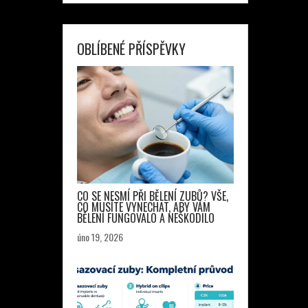
OBLÍBENÉ PŘÍSPĚVKY
CO SE NESMÍ PŘI BĚLENÍ ZUBŮ? VŠE,
CO MUSÍTE VYNECHAT, ABY VÁM
BĚLENÍ FUNGOVALO A NEŠKODILO
úno 19, 2026