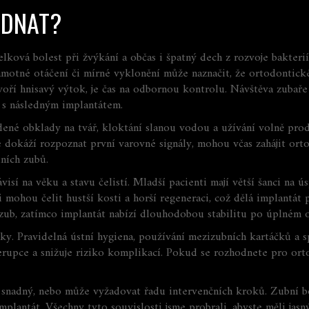
JEDNAT?
lková bolest při žvýkání a občas i špatný dech z rozvoje bakterií. 
amotné otáčení či mírné vyklonění může naznačit, že ortodontick
oří hnisavý výtok, je čas na odbornou kontrolu. Návštěva zubař
 s následným implantátem.
udené obklady na tvář, kloktání slanou vodou a užívání volně prod
é dokáží rozpoznat první varovné signály, mohou včas zahájit ort
ních zubů.
isí na věku a stavu čelistí. Mladší pacienti mají větší šanci na
enti mohou čelit hustší kosti a horší regeneraci, což dělá implantá
 zub, zatímco implantát nabízí dlouhodobou stabilitu po úplném
roky. Pravidelná ústní hygiena, používání mezizubních kartáčků a 
u erupce a snižuje riziko komplikací. Pokud se rozhodnete pro or
snadný, nebo může vyžadovat řadu intervenčních kroků. Zubní bole
implantát. Všechny tyto souvislosti jsme probrali, abyste měli ja