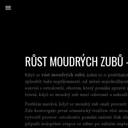
RŮST MOUDRÝCH ZUBŮ 
Když se
růst moudrých zubů
,
jedná se o probíhajíc
způsobit řadu nepříjemností, od mírné nepohodlnos
souvisí s
ortodontií
,
oborem, který pomáhá upravit 
řešení, když se moudrý zub musí odstranit a nahradi
Problém nastává, když se moudrý zub snaží prorazit 
Zde konverguje první sémantický trojčlen:
růst moud
vytvořil prostor:
ortodontie pomáhá zmírnit tlak r
případě neúspěšné erupce se sáhne po zubním impla