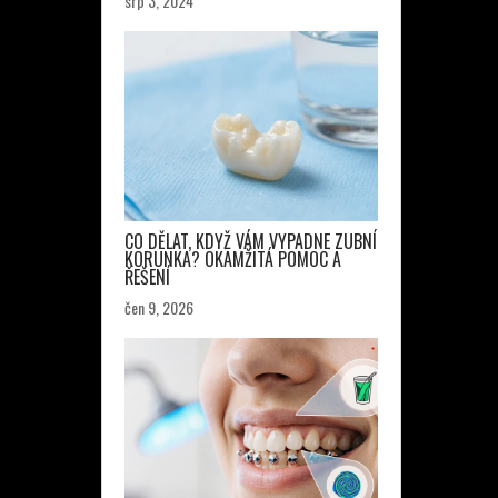
srp 3, 2024
CO DĚLAT, KDYŽ VÁM VYPADNE ZUBNÍ
KORUNKA? OKAMŽITÁ POMOC A
ŘEŠENÍ
čen 9, 2026