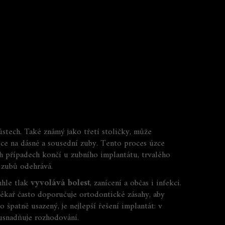
ústech
. Také známý jako
třetí stoličky
, může
pce na dásně a sousední zuby
. Tento proces úzce
h případech končí u
zubního implantátu
,
trvalého
h zubů odehrává.
nhle tlak
vyvolává bolest
, zanícení a občas i infekci.
lékař často doporučuje ortodontické zásahy, aby
o špatně usazený, je nejlepší řešení implantát:
v
 usnadňuje rozhodování.