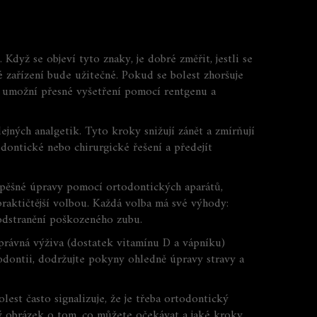
Když se objeví tyto znaky, je dobré změřit, jestli se
é zařízení bude užitečné. Pokud se bolest zhoršuje
e umožní přesné vyšetření pomocí rentgenu a
ejných analgetik. Tyto kroky snižují zánět a zmírňují
odontické nebo chirurgické řešení a předejít
 úspěšné úpravy pomocí ortodontických aparátů,
t praktičtější volbou. Každá volba má své výhody:
 odstranění poškozeného zubu.
správná výživa (dostatek vitamínu D a vápníku)
todontii, dodržujte pokyny ohledně úpravy stravy a
st často signalizuje, že je třeba ortodontický
sný obrázek o tom, co můžete očekávat a jaké kroky