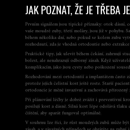
JAK POZNAT, ŽE JE TŘEBA 
Prvním signálem jsou tipické příznaky: otok dásní, ce
vaše
moudré zuby
,
třetí moláry, jsou již v pohybu
. S
během několika dní, nebo pokud se kolem zubu vytv
rozhodnutí, zda je vhodná ortodontie nebo extrakce
Praktické tipy, jak ulevit během čekání, zahrnují st
bolest, ale nenahrazují odborný zásah. Když uživatel
komplikacím, jako jsou cysty nebo poškození soused
Rozhodování mezi ortodontií a implantátem často záv
protože jejich čelistní kost ještě roste. Starší paci
ortodoncie je méně invazivní a zachovává přirozený
Při plánování léčby je dobré zvážit i preventivní k
posilují kost a dásně. Silná kost lépe odolává tlak
čištění, aby aparát fungoval optimálně.
V souhrnu lze říci, že růst moudrých zubů může být 
zásah, a v závažných případech se obrátíte na zubní 