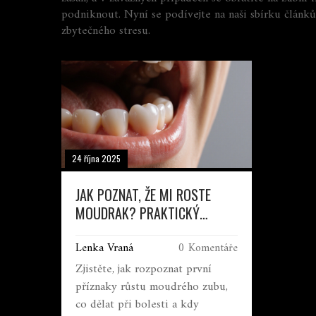
podniknout. Nyní se podívejte na naši sbírku článk
zbytečného stresu.
24 října 2025
JAK POZNAT, ŽE MI ROSTE
MOUDRAK? PRAKTICKÝ
PRŮVODCE PŘÍZNAKY A PRVNÍ
Lenka Vraná
0 Komentáře
POMOC
Zjistěte, jak rozpoznat první
příznaky růstu moudrého zubu,
co dělat při bolesti a kdy