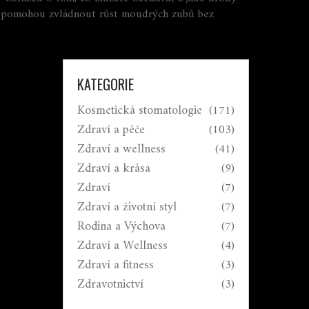
ám pomohou zvládnout růst moudrých zubů bez
KATEGORIE
Kosmetická stomatologie
(171)
Zdraví a péče
(103)
Zdraví a wellness
(41)
Zdraví a krása
(9)
Zdraví
(7)
Zdraví a životní styl
(7)
Rodina a Výchova
(7)
Zdraví a Wellness
(4)
Zdraví a fitness
(3)
Zdravotnictví
(3)