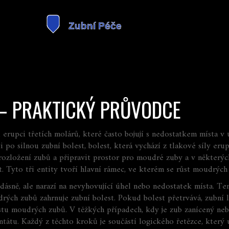
– PRAKTICKÝ PRŮVODCE
í erupci třetích molárů, které často bojují s nedostatkem místa v 
ti po silnou
zubní bolest
,
bolest, která vychází z tlakové síly eru
rozložení zubů a připravit prostor pro moudré zuby
a v některýc
t
. Tyto tři entity tvoří hlavní rámec, ve kterém se růst moudrýc
dásně, ale narazí na nevyhovující úhel nebo nedostatek místa. Te
rých zubů zahrnuje zubní bolest
. Pokud bolest přetrvává, zubní 
ůstu moudrých zubů
. V těžkých případech, kdy je zub zanícený neb
ntátu
. Každý z těchto kroků je součástí logického řetězce, který