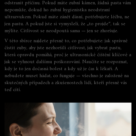
odstranit příčinu. Pokud máte zubní kámen, žádná pasta vám
nepomůže, dokud ho zubní hygienistka neodstraní
ultrazvukem. Pokud máte zánět dásní, potřebujete léčbu, ne
jen pastu. A pokud jste si vymysleli, že „to projde“, tak se
mýlíte. Citlivost se neodpoutá sama — jen se zhoršuje.
V této sbírce najdete přesně to, co potřebujete: jak správně
čistit zuby, aby jste nezhoršili citlivost, jak vybrat pastu,
která opravdu pomáhá, proč je ultrasonické čištění klíčové a
jak se vyhnout dalšímu poškozování. Naučíte se rozpoznat,
kdy je to jen dočasná bolest a kdy už je čas k lékaři. A
nebudete muset hádat, co funguje — všechno je založené na
skutečných případech a zkušenostech lidí, kteří přesně vás
teď cítí.