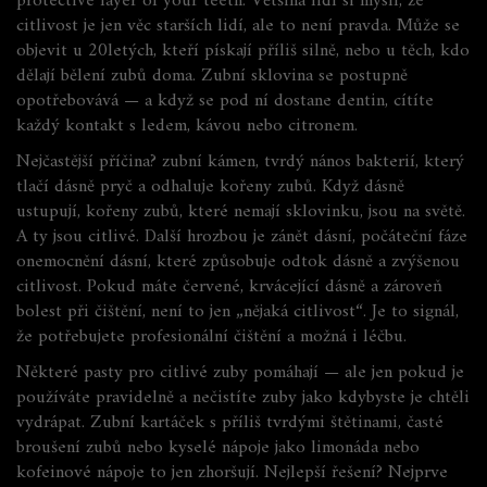
protective layer of your teeth.
Většina lidí si myslí, že
citlivost je jen věc starších lidí, ale to není pravda. Může se
objevit u 20letých, kteří pískají příliš silně, nebo u těch, kdo
dělají bělení zubů doma. Zubní sklovina se postupně
opotřebovává — a když se pod ní dostane dentin, cítíte
každý kontakt s ledem, kávou nebo citronem.
Nejčastější příčina?
zubní kámen
,
tvrdý nános bakterií, který
tlačí dásně pryč a odhaluje kořeny zubů
.
Když dásně
ustupují, kořeny zubů, které nemají sklovinku, jsou na světě.
A ty jsou citlivé. Další hrozbou je
zánět dásní
,
počáteční fáze
onemocnění dásní, které způsobuje odtok dásně a zvýšenou
citlivost
.
Pokud máte červené, krvácející dásně a zároveň
bolest při čištění, není to jen „nějaká citlivost“. Je to signál,
že potřebujete profesionální čištění a možná i léčbu.
Některé pasty pro citlivé zuby pomáhají — ale jen pokud je
používáte pravidelně a nečistíte zuby jako kdybyste je chtěli
vydrápat. Zubní kartáček s příliš tvrdými štětinami, časté
broušení zubů nebo kyselé nápoje jako limonáda nebo
kofeinové nápoje to jen zhoršují. Nejlepší řešení? Nejprve