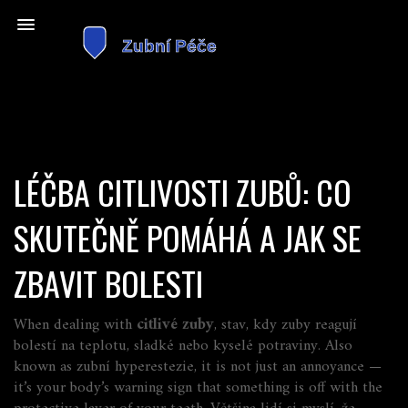
LÉČBA CITLIVOSTI ZUBŮ: CO
SKUTEČNĚ POMÁHÁ A JAK SE
ZBAVIT BOLESTI
When dealing with
citlivé zuby
,
stav, kdy zuby reagují
bolestí na teplotu, sladké nebo kyselé potraviny
. Also
known as
zubní hyperestezie
, it is not just an annoyance —
it’s your body’s warning sign that something is off with the