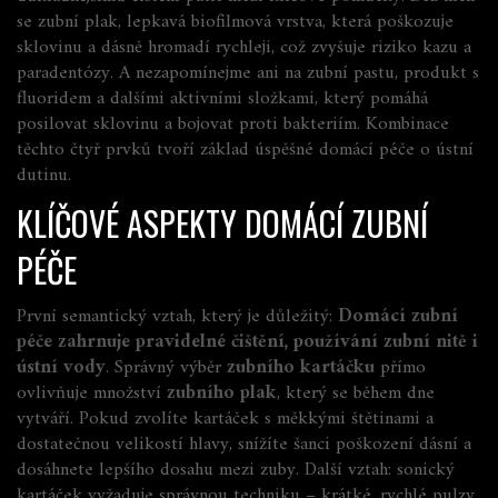
se
zubní plak
,
lepkavá biofilmová vrstva, která poškozuje
sklovinu a dásně
hromadí rychleji, což zvyšuje riziko kazu a
paradentózy. A nezapomínejme ani na
zubní pastu
,
produkt s
fluoridem a dalšími aktivními složkami, který pomáhá
posilovat sklovinu a bojovat proti bakteriím
. Kombinace
těchto čtyř prvků tvoří základ úspěšné domácí péče o ústní
dutinu.
KLÍČOVÉ ASPEKTY DOMÁCÍ ZUBNÍ
PÉČE
První semantický vztah, který je důležitý:
Domácí zubní
péče zahrnuje pravidelné čištění, používání zubní nitě i
ústní vody
. Správný výběr
zubního kartáčku
přímo
ovlivňuje množství
zubního plak
, který se během dne
vytváří. Pokud zvolíte kartáček s měkkými štětinami a
dostatečnou velikostí hlavy, snížíte šanci poškození dásní a
dosáhnete lepšího dosahu mezi zuby. Další vztah:
sonický
kartáček vyžaduje správnou techniku
– krátké, rychlé pulzy