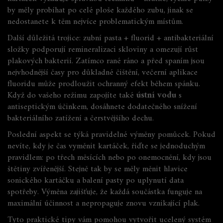
by měly probíhat po celé ploše každého zubu, jinak se
nedostanete k těm nejvíce problematickým místům.
Další důležitá trojice:
zubní pasta + fluorid + antibakteriální
složky
podporují remineralizaci skloviny a omezují růst
plakových bakterií. Zatímco rané ráno a před spaním jsou
nejvhodnější časy pro důkladné čištění, večerní aplikace
fluoridu může prodloužit ochranný efekt během spánku.
Když do vašeho režimu zapojíte také
ústní vodu
s
antiseptickým účinkem, dosáhnete dodatečného snížení
bakteriálního zatížení a čerstvějšího dechu.
Poslední aspekt se týká pravidelné výměny pomůcek. Pokud
nevíte, kdy je čas vyměnit kartáček, řiďte se jednoduchým
pravidlem: po třech měsících nebo po onemocnění, kdy jsou
štětiny zvířenější. Stejně tak by se měly měnit hlavice
sonického kartáčku a balení pasty po uplynutí data
spotřeby. Výměna zajišťuje, že každá součástka funguje na
maximální účinnost a nepropaguje znovu vznikající plak.
Tyto praktické tipy vám pomohou vytvořit ucelený systém