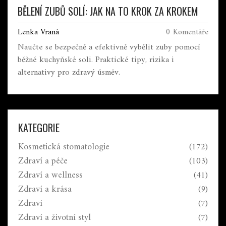
BĚLENÍ ZUBŮ SOLÍ: JAK NA TO KROK ZA KROKEM
Lenka Vraná
0 Komentáře
Naučte se bezpečně a efektivně vybělit zuby pomocí
běžné kuchyňské soli. Praktické tipy, rizika i
alternativy pro zdravý úsměv.
KATEGORIE
Kosmetická stomatologie
(172)
Zdraví a péče
(103)
Zdraví a wellness
(41)
Zdraví a krása
(9)
Zdraví
(7)
Zdraví a životní styl
(7)