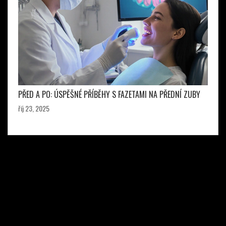
PŘED A PO: ÚSPĚŠNÉ PŘÍBĚHY S FAZETAMI NA PŘEDNÍ ZUBY
říj 23, 2025