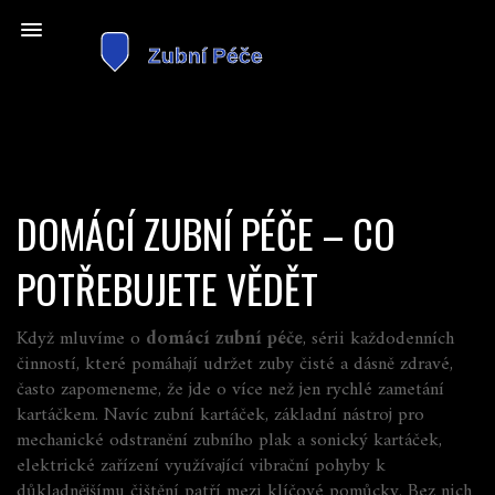
DOMÁCÍ ZUBNÍ PÉČE – CO
POTŘEBUJETE VĚDĚT
Když mluvíme o
domácí zubní péče
,
sérii každodenních
činností, které pomáhají udržet zuby čisté a dásně zdravé
,
často zapomeneme, že jde o více než jen rychlé zametání
kartáčkem. Navíc
zubní kartáček
,
základní nástroj pro
mechanické odstranění zubního plak
a
sonický kartáček
,
elektrické zařízení využívající vibrační pohyby k
důkladnějšímu čištění
patří mezi klíčové pomůcky. Bez nich