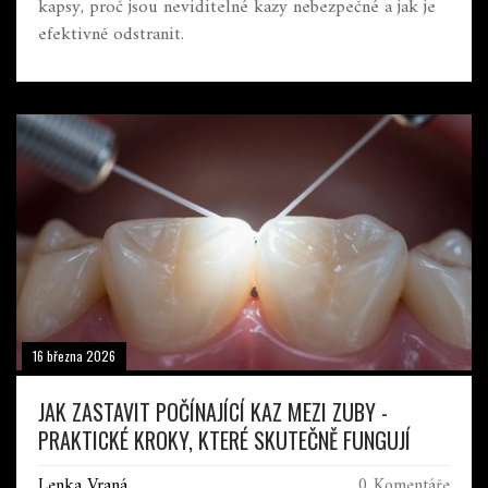
kapsy, proč jsou neviditelné kazy nebezpečné a jak je
efektivně odstranit.
16 března 2026
JAK ZASTAVIT POČÍNAJÍCÍ KAZ MEZI ZUBY -
PRAKTICKÉ KROKY, KTERÉ SKUTEČNĚ FUNGUJÍ
Lenka Vraná
0 Komentáře