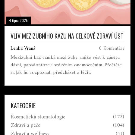
4 října 2025
VLIV MEZIZUBNÍHO KAZU NA CELKOVÉ ZDRAVÍ ÚST
Lenka Vraná
0 Komentáře
Mezizubní kaz vzniká mezi zuby, může vést k zánětu
dásní, parodontóze i srdečním onemocněním. Přečtěte
si, jak ho rozpoznat, předcházet a léčit.
KATEGORIE
Kosmetická stomatologie
(172)
Zdraví a péče
(104)
Zdraví a wellness
(41)