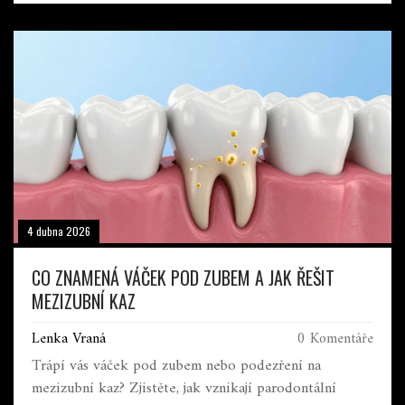
4 dubna 2026
CO ZNAMENÁ VÁČEK POD ZUBEM A JAK ŘEŠIT
MEZIZUBNÍ KAZ
Lenka Vraná
0 Komentáře
Trápí vás váček pod zubem nebo podezření na
mezizubní kaz? Zjistěte, jak vznikají parodontální