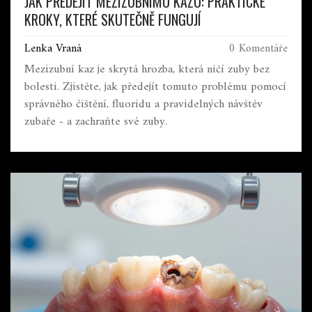
JAK PŘEDEJÍT MEZIZUBNÍMU KAZU: PRAKTICKÉ
KROKY, KTERÉ SKUTEČNĚ FUNGUJÍ
Lenka Vraná
0 Komentáře
Mezizubní kaz je skrytá hrozba, která ničí zuby bez
bolesti. Zjistěte, jak předejít tomuto problému pomocí
správného čištění, fluoridu a pravidelných návštěv
zubaře - a zachraňte své zuby.