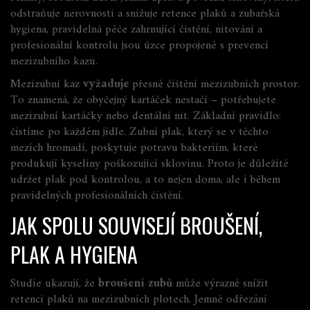
odstraňuje nerovnosti a snižuje retence plaků
a
zubařská
hygiena
,
pravidelná péče zahrnující čistění, nitování a
profesionální kontrolu
jsou úzce propojené s prevencí
mezizubního kazu.
Mezizubní kaz
vyžaduje
přesné čištění mezizubních prostor.
To znamená, že obyčejný kartáček nestačí – potřebujete
mezizubní kartáčky nebo dentální nit. Základní pravidlo:
čistíme po každém jídle
. Zubní plak, který se v těchto
mezích hromadí, poskytuje potravu bakteriím, které
produkují kyseliny poškozující sklovinu. Proto je důležité
udržet plak pod kontrolou, a to nejen doma, ale i během
pravidelných profesionálních čistění.
JAK SPOLU SOUVISEJÍ BROUŠENÍ,
PLAK A HYGIENA
Studie ukazují, že
broušení zubů
může výrazně snížit
retenci plaků na mezizubních plotech. Jemné odřezání