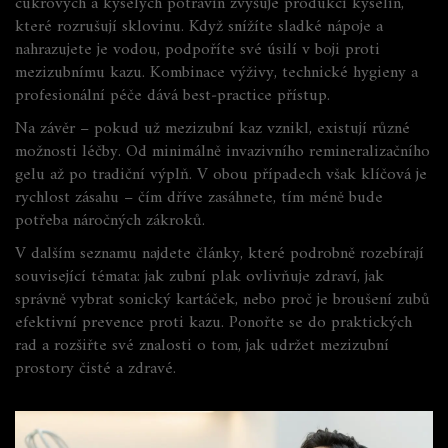
cukrových a kyselých potravin zvyšuje produkci kyselin,
které rozrušují sklovinu. Když snížíte sladké nápoje a
nahrazujete je vodou, podpoříte své úsilí v boji proti
mezizubnímu kazu. Kombinace výživy, technické hygieny a
profesionální péče dává best‑practice přístup.
Na závěr – pokud už mezizubní kaz vznikl, existují různé
možnosti léčby. Od minimálně invazivního remineralizačního
gelu až po tradiční výplň. V obou případech však klíčová je
rychlost zásahu – čím dříve zasáhnete, tím méně bude
potřeba náročných zákroků.
V dalším seznamu najdete články, které podrobně rozebírají
související témata: jak zubní plak ovlivňuje zdraví, jak
správně vybrat sonický kartáček, nebo proč je broušení zubů
efektivní prevence proti kazu. Ponořte se do praktických
rad a rozšiřte své znalosti o tom, jak udržet mezizubní
prostory čisté a zdravé.