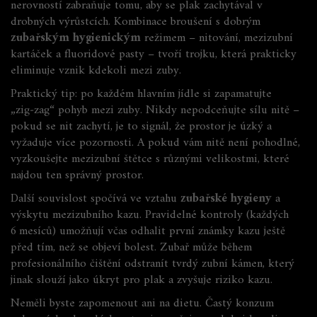
nerovností zabraňuje tomu, aby se plak zachytával v
drobných výrůstcích. Kombinace broušení s dobrým
zubařským hygienickým
režimem – nitování, mezizubní
kartáček a fluoridové pasty – tvoří trojku, která prakticky
eliminuje vznik kdekoli mezi zuby.
Praktický tip: po každém hlavním jídle si zapamatujte
„zig‑zag“ pohyb mezi zuby. Nikdy nepodceňujte sílu nitě –
pokud se nit zachytí, je to signál, že prostor je úzký a
vyžaduje více pozornosti. A pokud vám nitě není pohodlné,
vyzkoušejte mezizubní štětce s různými velikostmi, které
najdou ten správný prostor.
Další souvislost spočívá ve vztahu
zubařské hygieny
a
výskytu mezizubního kazu. Pravidelné kontroly (každých
6 mesíců) umožňují včas odhalit první známky kazu ještě
před tím, než se objeví bolest. Zubař může během
profesionálního čištění odstranít tvrdý zubní kámen, který
jinak slouží jako úkryt pro plak a zvyšuje riziko kazu.
Neměli byste zapomenout ani na dietu. Častý konzum