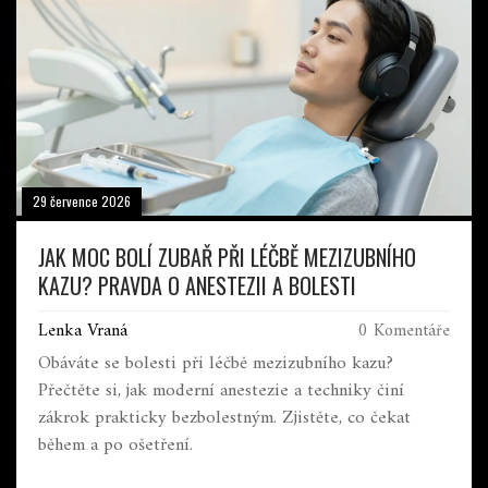
29 července 2026
JAK MOC BOLÍ ZUBAŘ PŘI LÉČBĚ MEZIZUBNÍHO
KAZU? PRAVDA O ANESTEZII A BOLESTI
Lenka Vraná
0 Komentáře
Obáváte se bolesti při léčbě mezizubního kazu?
Přečtěte si, jak moderní anestezie a techniky činí
zákrok prakticky bezbolestným. Zjistěte, co čekat
během a po ošetření.