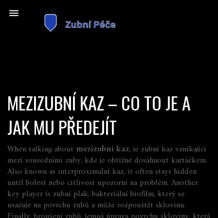
MEZIZUBNÍ KAZ – CO TO JE A
JAK MU PŘEDEJÍT
When talking about
mezizubní kaz
,
je zubní kaz vznikající
mezi sousedními zuby, kde je obtížně dosáhnout kartáčkem
.
Also known as
interproximalní kaz
, it often stays hidden
until bolest nebo citlivost upozorní na problém. Another
key player is
zubní plak
,
bakteriální biofilm, který se
usazuje na povrchu zubů a může rozpouštět sklovinu
.
Finally,
broušení zubů
,
jemná úprava povrchu skloviny, která