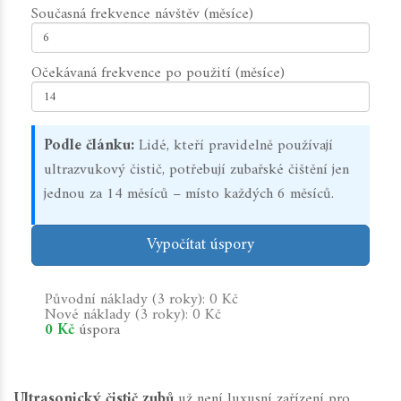
Současná frekvence návštěv (měsíce)
Očekávaná frekvence po použití (měsíce)
Podle článku:
Lidé, kteří pravidelně používají
ultrazvukový čistič, potřebují zubařské čištění jen
jednou za 14 měsíců – místo každých 6 měsíců.
Vypočítat úspory
Původní náklady (3 roky):
0 Kč
Nové náklady (3 roky):
0 Kč
0 Kč
úspora
Ultrasonický čistič zubů
už není luxusní zařízení pro