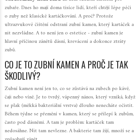
zubaře. Dnes ho mají doma tisíce lidí, kteří chtějí lépe péči
o zuby než klasické kartáčkování. A proč? Protože
ultrazvukové čištění odstraní zubní kamen, který kartáček a
nit nezvládne. A to není jen o estetice - zubní kamen je
hlavní příčinou zánětů dásní, krevácení a dokonce ztráty
zubů.
CO JE TO ZUBNÍ KAMEN A PROČ JE TAK
ŠKODLIVÝ?
Zubní kamen není jen to, co se zůstává na zubech po kávě,
čaji nebo víně. Je to tvrdý, vápenný nános, který vzniká, když
se plak (měkká bakteriální vrstva) dlouho nenecháte očistit.
Během týdne se přemění v kamen, který se přilepí k zubům,
často pod dásněmi. A tam je problém: kartáček tam
nedosáhne. Nit tam nevlezne. A bakterie tam žijí, množí se a
způsobují zánět.