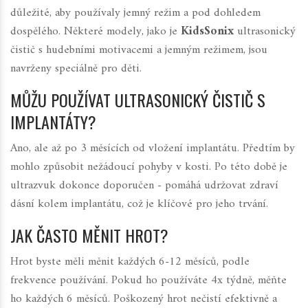
důležité, aby používaly jemný režim a pod dohledem
dospělého. Některé modely, jako je
KidsSonix
ultrasonický
čistič s hudebními motivacemi a jemným režimem
, jsou
navrženy speciálně pro děti.
MŮŽU POUŽÍVAT ULTRASONICKÝ ČISTIČ S
IMPLANTÁTY?
Ano, ale až po 3 měsících od vložení implantátu. Předtím by
mohlo způsobit nežádoucí pohyby v kosti. Po této době je
ultrazvuk dokonce doporučen - pomáhá udržovat zdraví
dásní kolem implantátu, což je klíčové pro jeho trvání.
JAK ČASTO MĚNIT HROT?
Hrot byste měli měnit každých 6-12 měsíců, podle
frekvence používání. Pokud ho používáte 4x týdně, měňte
ho každých 6 měsíců. Poškozený hrot nečistí efektivně a