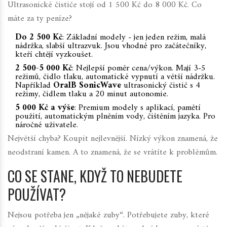
Ultrasonické čističe stojí od 1 500 Kč do 8 000 Kč. Co
máte za ty peníze?
Do 2 500 Kč
: Základní modely - jen jeden režim, malá
nádržka, slabší ultrazvuk. Jsou vhodné pro začátečníky,
kteří chtějí vyzkoušet.
2 500-5 000 Kč
: Nejlepší poměr cena/výkon. Mají 3-5
režimů, čidlo tlaku, automatické vypnutí a větší nádržku.
Například
OralB SonicWave
ultrasonický čistič s 4
režimy, čidlem tlaku a 20 minut autonomie
.
5 000 Kč a výše
: Premium modely s aplikací, pamětí
použití, automatickým plněním vody, čištěním jazyka. Pro
náročné uživatele.
Největší chyba? Koupit nejlevnější. Nízký výkon znamená, že
neodstraní kamen. A to znamená, že se vrátíte k problémům.
CO SE STANE, KDYŽ TO NEBUDETE
POUŽÍVAT?
Nejsou potřeba jen „nějaké zuby“. Potřebujete zuby, které