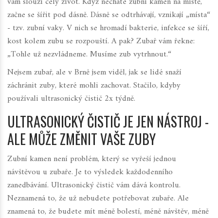
vám slouží celý život. Když necháte zubní kamen na místě,
začne se šířit pod dásně. Dásně se odtrhávají, vznikají „místa“
- tzv. zubní vaky. V nich se hromadí bakterie, infekce se šíří,
kost kolem zubu se rozpouští. A pak? Zubař vám řekne:
„Tohle už nezvládneme. Musíme zub vytrhnout.“
Nejsem zubař, ale v Brně jsem viděl, jak se lidé snaží
záchránit zuby, které mohli zachovat. Stačilo, kdyby
používali ultrasonický čistič 2x týdně.
ULTRASONICKÝ ČISTIČ JE JEN NÁSTROJ -
ALE MŮŽE ZMĚNIT VAŠE ZUBY
Zubní kamen není problém, který se vyřeší jednou
návštěvou u zubaře. Je to výsledek každodenního
zanedbávání. Ultrasonický čistič vám dává kontrolu.
Neznamená to, že už nebudete potřebovat zubaře. Ale
znamená to, že budete mít méně bolestí, méně návštěv, méně