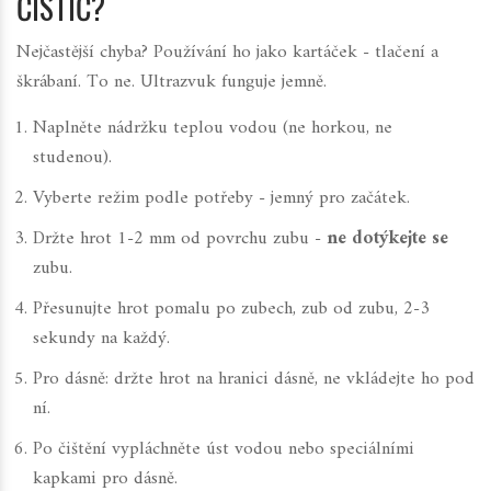
ČISTIČ?
Nejčastější chyba? Používání ho jako kartáček - tlačení a
škrábaní. To ne. Ultrazvuk funguje jemně.
Naplněte nádržku teplou vodou (ne horkou, ne
studenou).
Vyberte režim podle potřeby - jemný pro začátek.
Držte hrot 1-2 mm od povrchu zubu -
ne dotýkejte se
zubu.
Přesunujte hrot pomalu po zubech, zub od zubu, 2-3
sekundy na každý.
Pro dásně: držte hrot na hranici dásně, ne vkládejte ho pod
ní.
Po čištění vypláchněte úst vodou nebo speciálními
kapkami pro dásně.