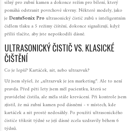
silný pro zubní kamen a dokonce režim pro bílení, který
pomáhá odstranit povrchové skvrny. Některé modely, jako
je
DentuSonix Pro
ultrasonický čistič zubů s inteligentním
čidlem tlaku a 5 režimy čištění
, dokonce signalizují, když
příliš tlačíte, aby jste nepoškodili dásně.
ULTRASONICKÝ ČISTIČ VS. KLASICKÉ
ČIŠTĚNÍ
Co je lepší? Kartáček, nit, nebo ultrazvuk?
Už jsem slyšel, že „ultrazvuk je jen marketing“. Ale to není
pravda. Před pěti lety jsem měl pacientku, která se
pravidelně čistila, ale měla stále krevácení. Při kontrole jsem
zjistil, že má zubní kamen pod dásněmi - v místech, kde
kartáček a nit prostě nedosáhly. Po použití ultrasonického
čističe třikrát týdně se její dásně zcela uzdravily během 6
týdnů.