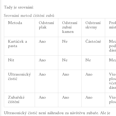
Tady je srovnání:
Srovnání metod čištění zubů
Metoda
Odstraní
Odstraní
Odstraní
Pro
plak
zubní
skvrny
mís
kamen
Kartáček a
Ano
Ne
Částečně
Mez
pasta
pod
dás
Nit
Ano
Ne
Ne
Mez
Ultrasonický
Ano
Ano
Ano
Vše
čistič
plo
vče
dás
Zubařské
Ano
Ano
Ano
Vše
čištění
plo
Ultrasonický čistič není náhradou za návštěvu zubaře. Ale je