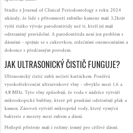
Studie z
Journal of Clinical Periodontology
z roku 2024
ukázaly, že lidé s přítomností zubního kamene mají 3,2krát
vyšší riziko vývoje parodontitidy než ti, kteří jej mají
odstraněný pravidelně. A parodontitida není jen problém s
dásněmi - spojuje se s cukrovkou, srdečními onemocněními a
dokonce s předčasným porodem.
JAK ULTRASONICKÝ ČISTIČ FUNGUJE?
Ultrasonický čistič zubů nečistí kartáčkem. Používá
vysokofrekvenční ultrazvukové vlny - obvykle mezi 1,6 a
4,8 MHz. Tyto vlny způsobují, že voda v nádržce vytváří
mikroskopické bubliny, které při praskání odstraňují plak a
kamen. Zároveň vytváří mikroprúd vody, který vymývá
bakterie z mezery mezi zubem a dásní.
Nejlepší přístroje mají i režimy: jemný pro citlivé dásně,