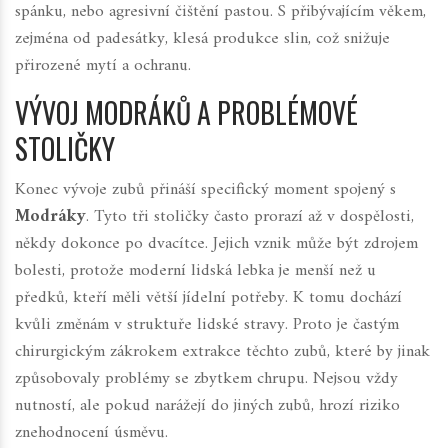
spánku, nebo agresivní čištění pastou.
S přibývajícím věkem,
zejména od padesátky, klesá produkce slin, což snižuje
přirozené mytí a ochranu.
VÝVOJ MODRÁKŮ A PROBLÉMOVÉ
STOLIČKY
Konec vývoje zubů přináší specifický moment spojený s
Modráky
. Tyto tři stoličky často prorazí až v dospělosti,
někdy dokonce po dvacítce. Jejich vznik může být zdrojem
bolesti, protože moderní lidská lebka je menší než u
předků, kteří měli větší jídelní potřeby. K tomu dochází
kvůli změnám v struktuře lidské stravy. Proto je častým
chirurgickým zákrokem extrakce těchto zubů, které by jinak
způsobovaly problémy se zbytkem chrupu. Nejsou vždy
nutností, ale pokud narážejí do jiných zubů, hrozí riziko
znehodnocení úsměvu.