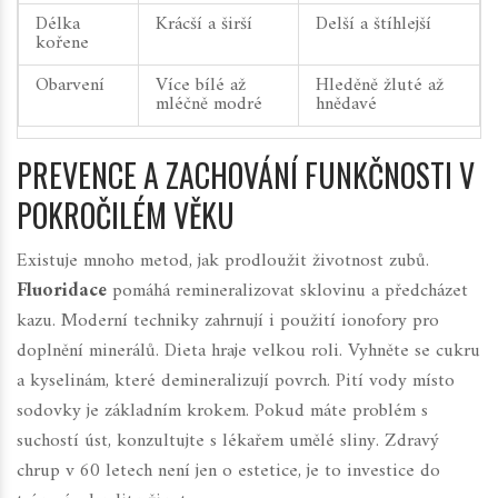
Délka
Krácší a širší
Delší a štíhlejší
kořene
Obarvení
Více bílé až
Hleděně žluté až
mléčně modré
hnědavé
PREVENCE A ZACHOVÁNÍ FUNKČNOSTI V
POKROČILÉM VĚKU
Existuje mnoho metod, jak prodloužit životnost zubů.
Fluoridace
pomáhá remineralizovat sklovinu a předcházet
kazu. Moderní techniky zahrnují i použití ionofory pro
doplnění minerálů. Dieta hraje velkou roli. Vyhněte se cukru
a kyselinám, které demineralizují povrch. Pití vody místo
sodovky je základním krokem. Pokud máte problém s
suchostí úst, konzultujte s lékařem umělé sliny. Zdravý
chrup v 60 letech není jen o estetice, je to investice do