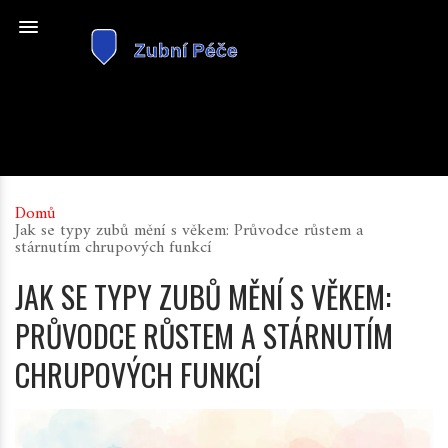
Domů
Jak se typy zubů mění s věkem: Průvodce růstem a
stárnutím chrupových funkcí
JAK SE TYPY ZUBŮ MĚNÍ S VĚKEM:
PRŮVODCE RŮSTEM A STÁRNUTÍM
CHRUPOVÝCH FUNKCÍ