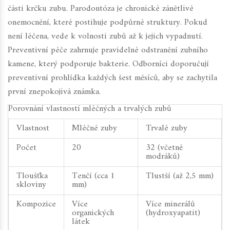
části krčku zubu. Parodontóza je chronické zánětlivé
onemocnění, které postihuje podpůrné struktury. Pokud
není léčena, vede k volnosti zubů až k jejich vypadnutí.
Preventivní péče zahrnuje pravidelné odstranění zubního
kamene, který podporuje bakterie.
Odborníci doporučují
preventivní prohlídka každých šest měsíců, aby se zachytila
první znepokojivá známka.
Porovnání vlastností mléčných a trvalých zubů
Vlastnost
Mléčné zuby
Trvalé zuby
Počet
20
32 (včetně
modráků)
Tloušťka
Tenčí (cca 1
Tlustší (až 2,5 mm)
skloviny
mm)
Kompozice
Více
Více minerálů
organických
(hydroxyapatit)
látek