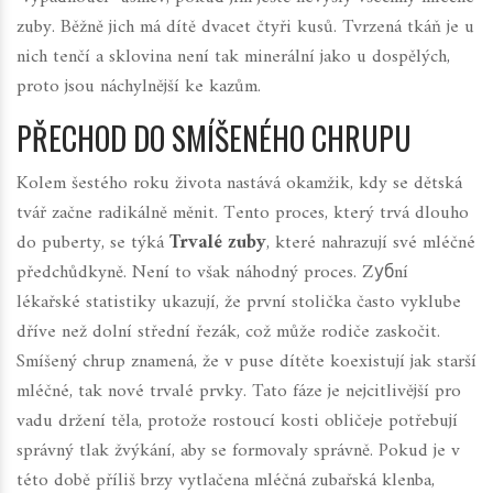
zuby.
Běžně jich má dítě dvacet čtyři kusů. Tvrzená tkáň je u
nich tenčí a sklovina není tak minerální jako u dospělých,
proto jsou náchylnější ke kazům.
PŘECHOD DO SMÍŠENÉHO CHRUPU
Kolem šestého roku života nastává okamžik, kdy se dětská
tvář začne radikálně měnit. Tento proces, který trvá dlouho
do puberty, se týká
Trvalé zuby
, které nahrazují své mléčné
předchůdkyně. Není to však náhodný proces. Zубní
lékařské statistiky ukazují, že první stolička často vyklube
dříve než dolní střední řezák, což může rodiče zaskočit.
Smíšený chrup znamená, že v puse dítěte koexistují jak starší
mléčné, tak nové trvalé prvky. Tato fáze je nejcitlivější pro
vadu držení těla, protože rostoucí kosti obličeje potřebují
správný tlak žvýkání, aby se formovaly správně.
Pokud je v
této době příliš brzy vytlačena mléčná zubařská klenba,