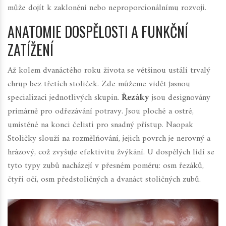
může dojít k zaklonění nebo neproporcionálnímu rozvoji.
ANATOMIE DOSPĚLOSTI A FUNKČNÍ
ZATÍŽENÍ
Až kolem dvanáctého roku života se většinou ustálí trvalý
chrup bez třetích stoliček. Zde můžeme vidět jasnou
specializaci jednotlivých skupin.
Řezáky
jsou designovány
primárně pro odřezávání potravy. Jsou ploché a ostré,
umístěné na konci čelisti pro snadný přístup. Naopak
Stoličky
slouží na rozmělňování, jejich povrch je nerovný a
hrázový, což zvyšuje efektivitu žvýkání.
U dospělých lidí se
tyto typy zubů nacházejí v přesném poměru: osm řezáků,
čtyři očí, osm předstoličných a dvanáct stoličných zubů.