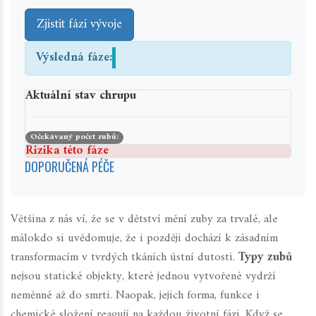
Zjistit fázi vývoje
Výsledná fáze:
Aktuální stav chrupu
Očekávaný počet zubů:
Rizika této fáze
DOPORUČENÁ PÉČE
Většina z nás ví, že se v dětství mění zuby za trvalé, ale
málokdo si uvědomuje, že i později dochází k zásadním
transformacím v tvrdých tkáních ústní dutosti.
Typy zubů
nejsou statické objekty, které jednou vytvořené vydrží
neměnné až do smrti. Naopak, jejich forma, funkce i
chemické složení reagují na každou životní fázi. Když se