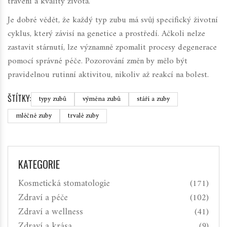
trávení a kvality života.
Je dobré vědět, že každý typ zubu má svůj specifický životní
cyklus, který závisí na genetice a prostředí. Ačkoli nelze
zastavit stárnutí, lze významně zpomalit procesy degenerace
pomocí správné péče. Pozorování změn by mělo být
pravidelnou rutinní aktivitou, nikoliv až reakcí na bolest.
ŠTÍTKY:
typy zubů
výměna zubů
stáří a zuby
mléčné zuby
trvalé zuby
KATEGORIE
Kosmetická stomatologie
(171)
Zdraví a péče
(102)
Zdraví a wellness
(41)
Zdraví a krása
(9)