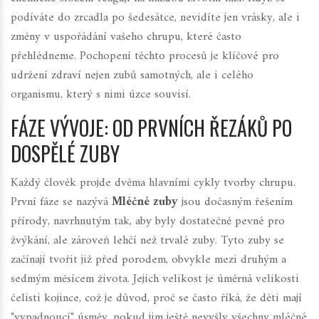
podíváte do zrcadla po šedesátce, nevidíte jen vrásky, ale i
změny v uspořádání vašeho chrupu, které často
přehlédneme.
Pochopení těchto procesů je klíčové pro
udržení zdraví nejen zubů samotných, ale i celého
organismu, který s nimi úzce souvisí.
FÁZE VÝVOJE: OD PRVNÍCH ŘEZÁKŮ PO
DOSPĚLÉ ZUBY
Každý člověk projde dvěma hlavními cykly tvorby chrupu.
První fáze se nazývá
Mléčné zuby
jsou dočasným řešením
přírody, navrhnutým tak, aby byly dostatečně pevné pro
žvýkání, ale zároveň lehčí než trvalé zuby. Tyto zuby se
začínají tvořit již před porodem, obvykle mezi druhým a
sedmým měsícem života. Jejich velikost je úměrná velikosti
čelisti kojince, což je důvod, proč se často říká, že děti mají
"vypadnoucí" úsměv, pokud jim ještě nevyšly všechny mléčné