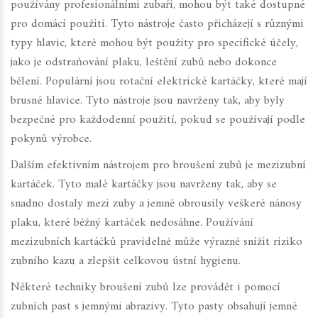
používány profesionálními zubaři, mohou být také dostupné
pro domácí použití. Tyto nástroje často přicházejí s různými
typy hlavic, které mohou být použity pro specifické účely,
jako je odstraňování plaku, leštění zubů nebo dokonce
bělení. Populární jsou rotační elektrické kartáčky, které mají
brusné hlavice. Tyto nástroje jsou navrženy tak, aby byly
bezpečné pro každodenní použití, pokud se používají podle
pokynů výrobce.
Dalším efektivním nástrojem pro broušení zubů je mezizubní
kartáček. Tyto malé kartáčky jsou navrženy tak, aby se
snadno dostaly mezi zuby a jemně obrousily veškeré nánosy
plaku, které běžný kartáček nedosáhne. Používání
mezizubních kartáčků pravidelně může výrazně snížit riziko
zubního kazu a zlepšit celkovou ústní hygienu.
Některé techniky broušení zubů lze provádět i pomocí
zubních past s jemnými abrazivy. Tyto pasty obsahují jemné