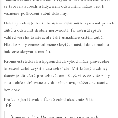
se tvoří na zubech, a když není odstraněna, může vést k
vážnému poškození zubní skloviny.
Další výhodou je to, že broušení zubů může vyrovnat povrch
zubů a odstranit drobné nerovnosti. To nejen zlepšuje
vzhled vašeho úsměvu, ale také usnadňuje čištění zubů.
Hladké zuby znamenají méně skrytých míst, kde se mohou
bakterie skrývat a množit.
Kromě estetických a hygienických výhod může pravidelné
broušení zubů zvýšit i vaši sebeúctu. Mít krásný a zdravý
úsměv je důležité pro sebevědomí. Když víte, že vaše zuby
jsou dobře udržované a v dobrém stavu, můžete se usmívat
bez obav.
Profesor Jan Novák z České zubní akademie říká:
"Broušení zubů je klíčovou součástí prevence zubních