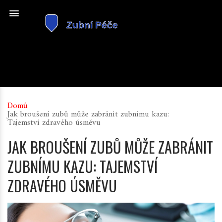
Domů
Jak broušení zubů může zabránit zubnímu kazu:
Tajemství zdravého úsměvu
JAK BROUŠENÍ ZUBŮ MŮŽE ZABRÁNIT
ZUBNÍMU KAZU: TAJEMSTVÍ
ZDRAVÉHO ÚSMĚVU