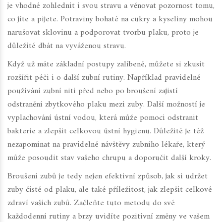
je vhodné zohlednit i svou stravu a věnovat pozornost tomu,
co jíte a pijete. Potraviny bohaté na cukry a kyseliny mohou
narušovat sklovinu a podporovat tvorbu plaku, proto je
důležité dbát na vyváženou stravu.
Když už máte základní postupy zalíbené, můžete si zkusit
rozšířit péči i o další zubní rutiny. Například pravidelné
používání zubní niti před nebo po broušení zajistí
odstranění zbytkového plaku mezi zuby. Další možností je
vyplachování ústní vodou, která může pomoci odstranit
bakterie a zlepšit celkovou ústní hygienu. Důležité je též
nezapomínat na pravidelné návštěvy zubního lékaře, který
může posoudit stav vašeho chrupu a doporučit další kroky.
Broušení zubů je tedy nejen efektivní způsob, jak si udržet
zuby čisté od plaku, ale také příležitost, jak zlepšit celkové
zdraví vašich zubů. Začleňte tuto metodu do své
každodenní rutiny a brzy uvidíte pozitivní změny ve vašem