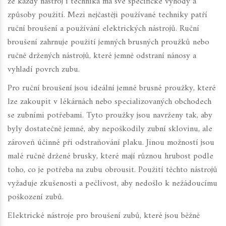
že každý nástroj i technika má své specifické výhody a
způsoby použití. Mezi nejčastěji používané techniky patří
ruční broušení a používání elektrických nástrojů. Ruční
broušení zahrnuje použití jemných brusných proužků nebo
ručně držených nástrojů, které jemně odstraní nánosy a
vyhladí povrch zubu.
Pro ruční broušení jsou ideální jemné brusné proužky, které
lze zakoupit v lékárnách nebo specializovaných obchodech
se zubními potřebami. Tyto proužky jsou navrženy tak, aby
byly dostatečně jemné, aby nepoškodily zubní sklovinu, ale
zároveň účinné při odstraňování plaku. Jinou možností jsou
malé ručně držené brusky, které mají různou hrubost podle
toho, co je potřeba na zubu obrousit. Použití těchto nástrojů
vyžaduje zkušenosti a pečlivost, aby nedošlo k nežádoucímu
poškození zubů.
Elektrické nástroje pro broušení zubů, které jsou běžně