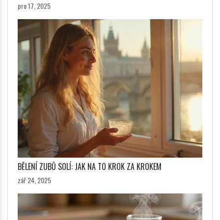
pro 17, 2025
BĚLENÍ ZUBŮ SOLÍ: JAK NA TO KROK ZA KROKEM
zář 24, 2025