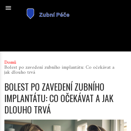
Domů
Bolest po zavedení zubního implantátu: Co očekávat a
jak dlouho trvá
BOLEST PO ZAVEDENÍ ZUBNÍHO
IMPLANTÁTU: CO OČEKÁVAT A JAK
DLOUHO TRVÁ