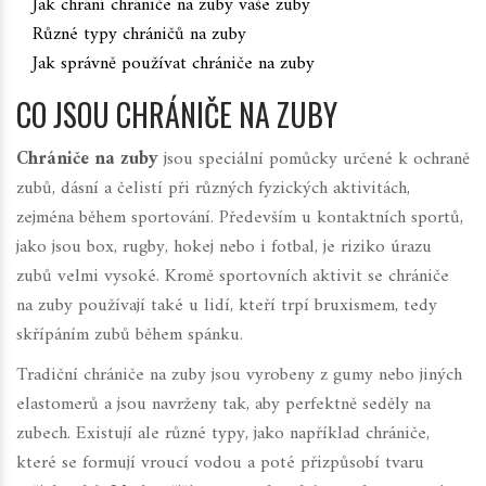
Jak chrání chrániče na zuby vaše zuby
Různé typy chráničů na zuby
Jak správně používat chrániče na zuby
CO JSOU CHRÁNIČE NA ZUBY
Chrániče na zuby
jsou speciální pomůcky určené k ochraně
zubů, dásní a čelistí při různých fyzických aktivitách,
zejména během sportování. Především u kontaktních sportů,
jako jsou box, rugby, hokej nebo i fotbal, je riziko úrazu
zubů velmi vysoké. Kromě sportovních aktivit se chrániče
na zuby používají také u lidí, kteří trpí bruxismem, tedy
skřípáním zubů během spánku.
Tradiční chrániče na zuby jsou vyrobeny z gumy nebo jiných
elastomerů a jsou navrženy tak, aby perfektně seděly na
zubech. Existují ale různé typy, jako například chrániče,
které se formují vroucí vodou a poté přizpůsobí tvaru