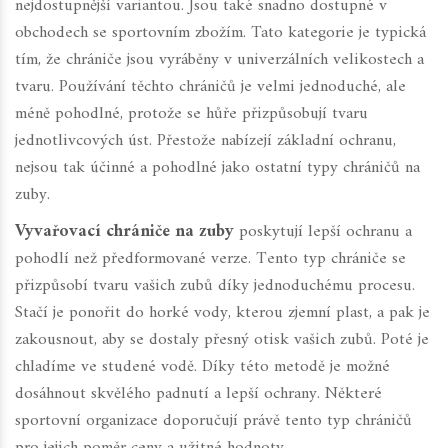
nejdostupnější variantou. Jsou také snadno dostupné v
obchodech se sportovním zbožím. Tato kategorie je typická
tím, že chrániče jsou vyráběny v univerzálních velikostech a
tvaru. Používání těchto chráničů je velmi jednoduché, ale
méně pohodlné, protože se hůře přizpůsobují tvaru
jednotlivcových úst. Přestože nabízejí základní ochranu,
nejsou tak účinné a pohodlné jako ostatní typy chráničů na
zuby.
Vyvařovací chrániče na zuby
poskytují lepší ochranu a
pohodlí než předformované verze. Tento typ chrániče se
přizpůsobí tvaru vašich zubů díky jednoduchému procesu.
Stačí je ponořit do horké vody, kterou zjemní plast, a pak je
zakousnout, aby se dostaly přesný otisk vašich zubů. Poté je
chladíme ve studené vodě. Díky této metodě je možné
dosáhnout skvělého padnutí a lepší ochrany. Některé
sportovní organizace doporučují právě tento typ chráničů