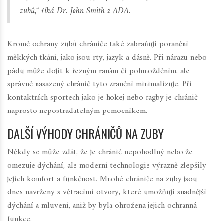
zubů,“ říká Dr. John Smith z ADA.
Kromě ochrany zubů chrániče také zabraňují poranění
měkkých tkání, jako jsou rty, jazyk a dásně. Při nárazu nebo
pádu může dojít k řezným ranám či pohmožděním, ale
správně nasazený chránič tyto zranění minimalizuje. Při
kontaktních sportech jako je hokej nebo ragby je chránič
naprosto nepostradatelným pomocníkem.
DALŠÍ VÝHODY CHRÁNIČŮ NA ZUBY
Někdy se může zdát, že je chránič nepohodlný nebo že
omezuje dýchání, ale moderní technologie výrazně zlepšily
jejich komfort a funkčnost. Mnohé chrániče na zuby jsou
dnes navrženy s větracími otvory, které umožňují snadnější
dýchání a mluvení, aniž by byla ohrožena jejich ochranná
funkce.