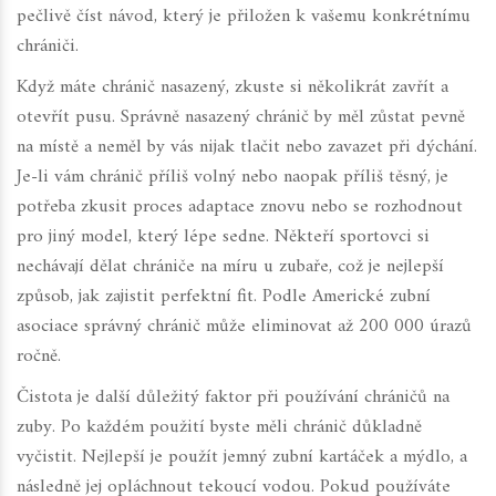
pečlivě číst návod, který je přiložen k vašemu konkrétnímu
chrániči.
Když máte chránič nasazený, zkuste si několikrát zavřít a
otevřít pusu. Správně nasazený chránič by měl zůstat pevně
na místě a neměl by vás nijak tlačit nebo zavazet při dýchání.
Je-li vám chránič příliš volný nebo naopak příliš těsný, je
potřeba zkusit proces adaptace znovu nebo se rozhodnout
pro jiný model, který lépe sedne. Někteří sportovci si
nechávají dělat chrániče na míru u zubaře, což je nejlepší
způsob, jak zajistit perfektní fit. Podle Americké zubní
asociace správný chránič může eliminovat až 200 000 úrazů
ročně.
Čistota je další důležitý faktor při používání chráničů na
zuby. Po každém použití byste měli chránič důkladně
vyčistit. Nejlepší je použít jemný zubní kartáček a mýdlo, a
následně jej opláchnout tekoucí vodou. Pokud používáte