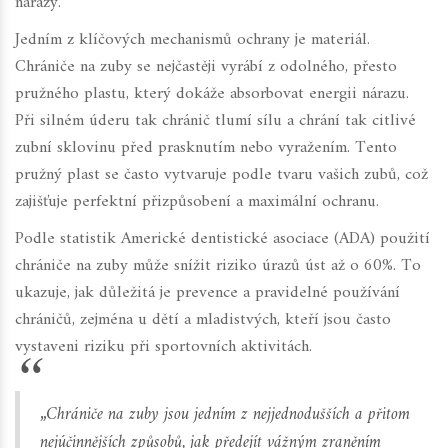
nárazy.
Jedním z klíčových mechanismů ochrany je materiál.
Chrániče na zuby se nejčastěji vyrábí z odolného, přesto
pružného plastu, který dokáže absorbovat energii nárazu.
Při silném úderu tak chránič tlumí sílu a chrání tak citlivé
zubní sklovinu před prasknutím nebo vyražením. Tento
pružný plast se často vytvaruje podle tvaru vašich zubů, což
zajišťuje perfektní přizpůsobení a maximální ochranu.
Podle statistik Americké dentistické asociace (ADA) použití
chrániče na zuby může snížit riziko úrazů úst až o 60%. To
ukazuje, jak důležitá je prevence a pravidelné používání
chráničů, zejména u dětí a mladistvých, kteří jsou často
vystaveni riziku při sportovních aktivitách.
„Chrániče na zuby jsou jedním z nejjednodušších a přitom
nejúčinnějších způsobů, jak předejít vážným zraněním