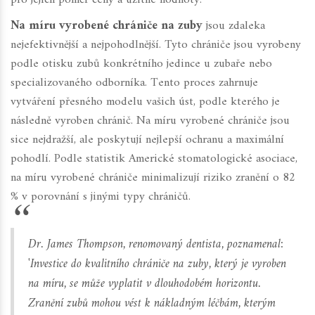
pro jejich poměr ceny a užitné hodnoty.
Na míru vyrobené chrániče na zuby
jsou zdaleka
nejefektivnější a nejpohodlnější. Tyto chrániče jsou vyrobeny
podle otisku zubů konkrétního jedince u zubaře nebo
specializovaného odborníka. Tento proces zahrnuje
vytváření přesného modelu vašich úst, podle kterého je
následně vyroben chránič. Na míru vyrobené chrániče jsou
sice nejdražší, ale poskytují nejlepší ochranu a maximální
pohodlí. Podle statistik Americké stomatologické asociace,
na míru vyrobené chrániče minimalizují riziko zranění o 82
% v porovnání s jinými typy chráničů.
Dr. James Thompson, renomovaný dentista, poznamenal:
'Investice do kvalitního chrániče na zuby, který je vyroben
na míru, se může vyplatit v dlouhodobém horizontu.
Zranění zubů mohou vést k nákladným léčbám, kterým