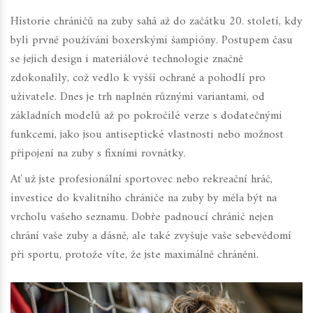
Historie chráničů na zuby sahá až do začátku 20. století, kdy
byli prvně používáni boxerskými šampióny. Postupem času
se jejich design i materiálové technologie značně
zdokonalily, což vedlo k vyšší ochraně a pohodlí pro
uživatele. Dnes je trh naplněn různými variantami, od
základních modelů až po pokročilé verze s dodatečnými
funkcemi, jako jsou antiseptické vlastnosti nebo možnost
připojení na zuby s fixními rovnátky.
Ať už jste profesionální sportovec nebo rekreační hráč,
investice do kvalitního chrániče na zuby by měla být na
vrcholu vašeho seznamu. Dobře padnoucí chránič nejen
chrání vaše zuby a dásně, ale také zvyšuje vaše sebevědomí
při sportu, protože víte, že jste maximálně chráněni.