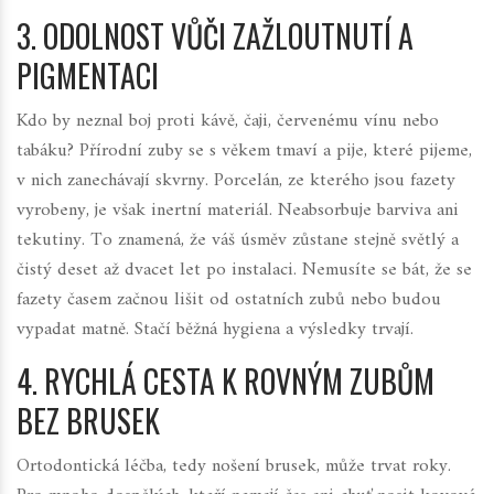
3. ODOLNOST VŮČI ZAŽLOUTNUTÍ A
PIGMENTACI
Kdo by neznal boj proti kávě, čaji, červenému vínu nebo
tabáku? Přírodní zuby se s věkem tmaví a pije, které pijeme,
v nich zanechávají skvrny. Porcelán, ze kterého jsou fazety
vyrobeny, je však inertní materiál. Neabsorbuje barviva ani
tekutiny. To znamená, že váš úsměv zůstane stejně světlý a
čistý deset až dvacet let po instalaci. Nemusíte se bát, že se
fazety časem začnou lišit od ostatních zubů nebo budou
vypadat matně. Stačí běžná hygiena a výsledky trvají.
4. RYCHLÁ CESTA K ROVNÝM ZUBŮM
BEZ BRUSEK
Ortodontická léčba, tedy nošení brusek, může trvat roky.