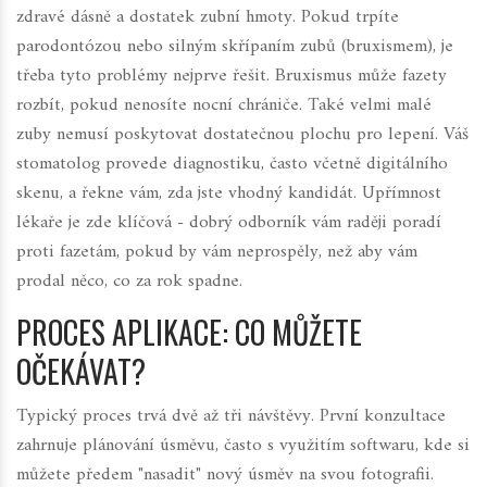
zdravé dásně a dostatek zubní hmoty. Pokud trpíte
parodontózou nebo silným skřípaním zubů (bruxismem), je
třeba tyto problémy nejprve řešit. Bruxismus může fazety
rozbít, pokud nenosíte nocní chrániče. Také velmi malé
zuby nemusí poskytovat dostatečnou plochu pro lepení. Váš
stomatolog provede diagnostiku, často včetně digitálního
skenu, a řekne vám, zda jste vhodný kandidát. Upřímnost
lékaře je zde klíčová - dobrý odborník vám raději poradí
proti fazetám, pokud by vám neprospěly, než aby vám
prodal něco, co za rok spadne.
PROCES APLIKACE: CO MŮŽETE
OČEKÁVAT?
Typický proces trvá dvě až tři návštěvy. První konzultace
zahrnuje plánování úsměvu, často s využitím softwaru, kde si
můžete předem "nasadit" nový úsměv na svou fotografii.