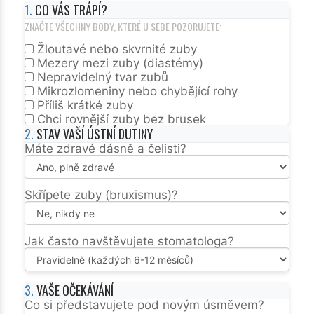
1.
CO VÁS TRÁPÍ?
ZNAČTE VŠECHNY BODY, KTERÉ U SEBE POZORUJETE:
Žloutavé nebo skvrnité zuby
Mezery mezi zuby (diastémy)
Nepravidelný tvar zubů
Mikrozlomeniny nebo chybějící rohy
Příliš krátké zuby
Chci rovnější zuby bez brusek
2.
STAV VAŠÍ ÚSTNÍ DUTINY
Máte zdravé dásně a čelisti?
Skřípete zuby (bruxismus)?
Jak často navštěvujete stomatologa?
3.
VAŠE OČEKÁVÁNÍ
Co si představujete pod novým úsměvem?