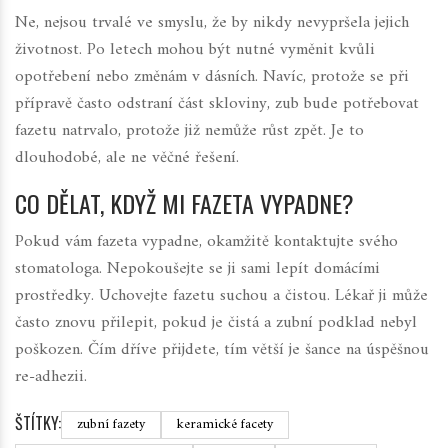
Ne, nejsou trvalé ve smyslu, že by nikdy nevypršela jejich
životnost. Po letech mohou být nutné vyměnit kvůli
opotřebení nebo změnám v dásních. Navíc, protože se při
přípravě často odstraní část skloviny, zub bude potřebovat
fazetu natrvalo, protože již nemůže růst zpět. Je to
dlouhodobé, ale ne věčné řešení.
CO DĚLAT, KDYŽ MI FAZETA VYPADNE?
Pokud vám fazeta vypadne, okamžitě kontaktujte svého
stomatologa. Nepokoušejte se ji sami lepít domácími
prostředky. Uchovejte fazetu suchou a čistou. Lékař ji může
často znovu přilepit, pokud je čistá a zubní podklad nebyl
poškozen. Čím dříve přijdete, tím větší je šance na úspěšnou
re-adhezii.
ŠTÍTKY:
zubní fazety
keramické facety