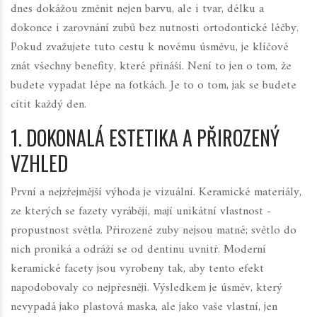
dnes dokážou změnit nejen barvu, ale i tvar, délku a
dokonce i zarovnání zubů bez nutnosti ortodontické léčby.
Pokud zvažujete tuto cestu k novému úsměvu, je klíčové
znát všechny benefity, které přináší. Není to jen o tom, že
budete vypadat lépe na fotkách. Je to o tom, jak se budete
cítit každý den.
1. DOKONALÁ ESTETIKA A PŘIROZENÝ
VZHLED
První a nejzřejmější výhoda je vizuální. Keramické materiály,
ze kterých se fazety vyrábějí, mají unikátní vlastnost -
propustnost světla. Přirozené zuby nejsou matné; světlo do
nich proniká a odráží se od dentinu uvnitř. Moderní
keramické facety
jsou vyrobeny tak, aby tento efekt
napodobovaly co nejpřesněji.
Výsledkem je úsměv, který
nevypadá jako plastová maska, ale jako vaše vlastní, jen