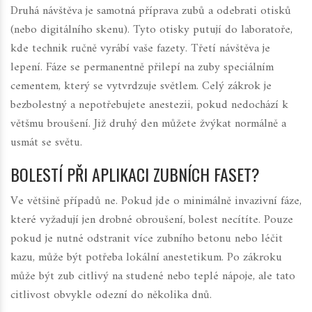
Druhá návštěva je samotná příprava zubů a odebrati otisků
(nebo digitálního skenu). Tyto otisky putují do laboratoře,
kde technik ručně vyrábí vaše fazety. Třetí návštěva je
lepení. Fáze se permanentně přilepí na zuby speciálním
cementem, který se vytvrdzuje světlem. Celý zákrok je
bezbolestný a nepotřebujete anestezii, pokud nedochází k
většmu broušení. Již druhý den můžete žvýkat normálně a
usmát se světu.
BOLESTÍ PŘI APLIKACI ZUBNÍCH FASET?
Ve většině případů ne. Pokud jde o minimálně invazivní fáze,
které vyžadují jen drobné obroušení, bolest necítíte. Pouze
pokud je nutné odstranit více zubního betonu nebo léčit
kazu, může být potřeba lokální anestetikum. Po zákroku
může být zub citlivý na studené nebo teplé nápoje, ale tato
citlivost obvykle odezní do několika dnů.