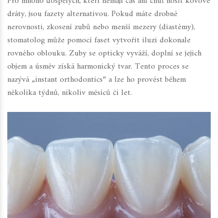
Pro mnoho dospělých, kteří nemají čas ani chuť nosit kovové
dráty, jsou fazety alternativou. Pokud máte drobné
nerovnosti, zkosení zubů nebo menší mezery (diastémy),
stomatolog může pomocí faset vytvořit iluzi dokonale
rovného oblouku. Zuby se opticky vyváží, doplní se jejich
objem a úsměv získá harmonický tvar. Tento proces se
nazývá „instant orthodontics“ a lze ho provést během
několika týdnů, nikoliv měsíců či let.