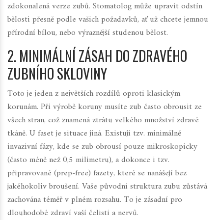
zdokonalená verze zubů. Stomatolog může upravit odstín
bělosti přesně podle vašich požadavků, ať už chcete jemnou
přírodní bílou, nebo výraznější studenou bělost.
2. MINIMÁLNÍ ZÁSAH DO ZDRAVÉHO
ZUBNÍHO SKLOVINY
Toto je jeden z největších rozdílů oproti klasickým
korunám. Při výrobě koruny musíte zub často obrousit ze
všech stran, což znamená ztrátu velkého množství zdravé
tkáně. U faset je situace jiná. Existují tzv. minimálně
invazivní fázy, kde se zub obrousí pouze mikroskopicky
(často méně než 0,5 milimetru), a dokonce i tzv.
připravované (prep-free) fazety, které se nanášejí bez
jakéhokoliv broušení. Vaše původní struktura zubu zůstává
zachována téměř v plném rozsahu. To je zásadní pro
dlouhodobé zdraví vaší čelisti a nervů.