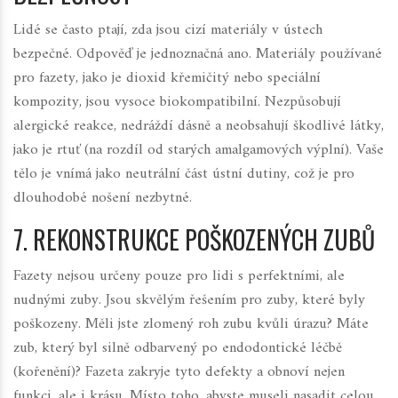
Lidé se často ptají, zda jsou cizí materiály v ústech
bezpečné. Odpověď je jednoznačná ano. Materiály používané
pro fazety, jako je dioxid křemičitý nebo speciální
kompozity, jsou vysoce biokompatibilní. Nezpůsobují
alergické reakce, nedráždí dásně a neobsahují škodlivé látky,
jako je rtuť (na rozdíl od starých amalgamových výplní). Vaše
tělo je vnímá jako neutrální část ústní dutiny, což je pro
dlouhodobé nošení nezbytné.
7. REKONSTRUKCE POŠKOZENÝCH ZUBŮ
Fazety nejsou určeny pouze pro lidi s perfektními, ale
nudnými zuby. Jsou skvělým řešením pro zuby, které byly
poškozeny. Měli jste zlomený roh zubu kvůli úrazu? Máte
zub, který byl silně odbarvený po endodontické léčbě
(kořenění)? Fazeta zakryje tyto defekty a obnoví nejen
funkci, ale i krásu. Místo toho, abyste museli nasadit celou