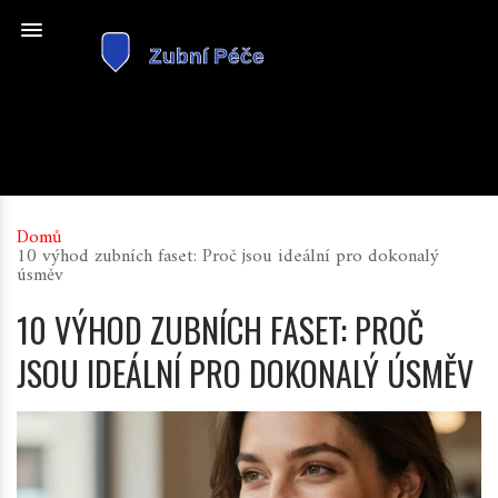
Domů
10 výhod zubních faset: Proč jsou ideální pro dokonalý
úsměv
10 VÝHOD ZUBNÍCH FASET: PROČ
JSOU IDEÁLNÍ PRO DOKONALÝ ÚSMĚV