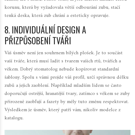
korunu, která by vyžadovala větší odbourání zubu, stačí
tenká deska, která zub chrání a esteticky opravuje.
8. INDIVIDUÁLNÍ DESIGN A
PŘIZPŮSOBENÍ TVÁŘI
Váš úsměv není jen souhrnem bílých plošek. Je to součást
vaší tváře, která musí ladit s tvarem vašich rtů, tvářích a
věkem. Dobrý stomatolog nebude kopírovat standardní
šablony. Spolu s vámi projde váš profil, určí správnou délku
zubů a jejich zaoblení. Například mladším lidem se často
doporučují ostrější, hranatější tvary, zatímco s věkem se zuby
přirozeně zaobľují a fazety by měly tuto změnu respektovat.
Výsledkem je úsměv, který patří vám, nikoliv modelce z
katalogu.