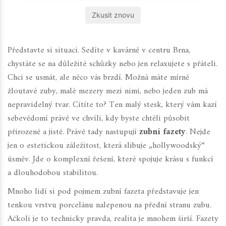
Zkusit znovu
Představte si situaci. Sedíte v kavárně v centru Brna,
chystáte se na důležité schůzky nebo jen relaxujete s přáteli.
Chci se usmát, ale něco vás brzdí. Možná máte mírně
žloutavé zuby, malé mezery mezi nimi, nebo jeden zub má
nepravidelný tvar. Cítíte to? Ten malý stesk, který vám kazí
sebevědomí právě ve chvíli, kdy byste chtěli působit
přirozeně a jistě. Právě tady nastupují
zubní fazety
. Nejde
jen o estetickou záležitost, která slibuje „hollywoodský“
úsměv. Jde o komplexní řešení, které spojuje krásu s funkcí
a dlouhodobou stabilitou.
Mnoho lidí si pod pojmem zubní fazeta představuje jen
tenkou vrstvu porcelánu nalepenou na přední stranu zubu.
Ačkoli je to technicky pravda, realita je mnohem širší. Fazety