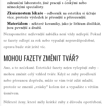
zahraniční laboratoře, jiné pracují s českými nebo
německými specialisty.
Zkušenostem lékaře
- odborník na estetiku si účtuje
více, protože výsledek je přesnější a přirozenější.
Materiálem
- některé keramiky, jako je lithium disilikát,
jsou pevnější a dražší.
Nezapomeňte: nejlevnější nabídka není vždy nejlepší. Pokud
se fazety odlepí za rok nebo vypadají nepravděpodobně,
oprava bude stát ještě víc.
MOHOU FAZETY ZMĚNIT TVÁŘ?
Ano, a to nečekaně. Estetické fazety nejen vylepšují zuby -
mohou změnit celý vzhled tváře. Když se zuby prodlouží
nebo přesunou dopředu, může se vám tvář zdát mladší,
protože se zmenší „vrásky“ kolem úst a vypadáte s větším
úsměvem.
Některé ženy, které měly krátké zuby z důvodu opotřebení,