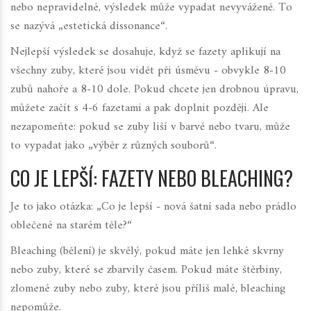
nebo nepravidelné, výsledek může vypadat nevyváženě. To
se nazývá „estetická dissonance“.
Nejlepší výsledek se dosahuje, když se fazety aplikují na
všechny zuby, které jsou vidět při úsměvu - obvykle 8-10
zubů nahoře a 8-10 dole. Pokud chcete jen drobnou úpravu,
můžete začít s 4-6 fazetami a pak doplnit později. Ale
nezapomeňte: pokud se zuby liší v barvě nebo tvaru, může
to vypadat jako „výběr z různých souborů“.
CO JE LEPŠÍ: FAZETY NEBO BLEACHING?
Je to jako otázka: „Co je lepší - nová šatní sada nebo prádlo
oblečené na starém těle?“
Bleaching (bělení) je skvělý, pokud máte jen lehké skvrny
nebo zuby, které se zbarvily časem. Pokud máte štěrbiny,
zlomené zuby nebo zuby, které jsou příliš malé, bleaching
nepomůže.