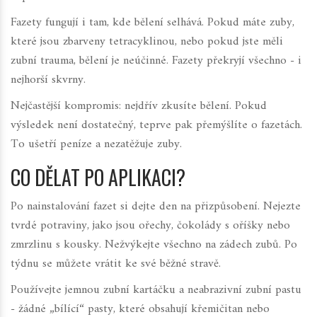
Fazety fungují i tam, kde bělení selhává. Pokud máte zuby,
které jsou zbarveny tetracyklinou, nebo pokud jste měli
zubní trauma, bělení je neúčinné. Fazety překryjí všechno - i
nejhorší skvrny.
Nejčastější kompromis: nejdřív zkusíte bělení. Pokud
výsledek není dostatečný, teprve pak přemýšlíte o fazetách.
To ušetří peníze a nezatěžuje zuby.
CO DĚLAT PO APLIKACI?
Po nainstalování fazet si dejte den na přizpůsobení. Nejezte
tvrdé potraviny, jako jsou ořechy, čokolády s oříšky nebo
zmrzlinu s kousky. Nežvýkejte všechno na zádech zubů. Po
týdnu se můžete vrátit ke své běžné stravě.
Používejte jemnou zubní kartáčku a neabrazivní zubní pastu
- žádné „bílící“ pasty, které obsahují křemičitan nebo