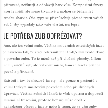
přirozeně, nežlutají a odolávají barvivům. Kompozitní fazety
jsou levnější, ale méně trvanlivé a mohou se během let
trochu zbarvit. Oba typy se přizpůsobují přesně tvaru vašich
zubů, aby vypadaly jako vaše vlastní, jen lepší.
JE POTŘEBA ZUB ODFRÉZOVAT?
Ano, ale jen velmi málo. Většina moderních estetických fazet
je navržena tak, že stačí odstranit jen 0,3-0,5 mm tvrdé tkáně
z povrchu zubu. To je méně než při vložení plomby. Cílem
není „zničit“ zub, ale vytvořit místo, kam se fazeta přilepí
pevně a přirozeně.
Existují i tzv. bezfrézové fazety - ale pouze u pacientů s
velmi tenkým smaltovým povrchem nebo při drobných
úpravách. Většina zubních lékařů je však opatrná a doporučí
minimální frézování, protože bez něj může dojít k
nehezkému výstupu fazety nebo k tomu, že se vám zuby