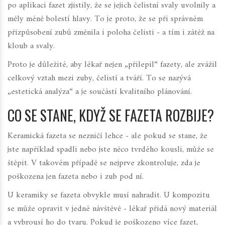
po aplikaci fazet zjistily, že se jejich čelistní svaly uvolnily a
měly méně bolestí hlavy. To je proto, že se při správném
přizpůsobení zubů změnila i poloha čelisti - a tím i zátěž na
kloub a svaly.
Proto je důležité, aby lékař nejen „přilepil“ fazety, ale zvážil
celkový vztah mezi zuby, čelistí a tváří. To se nazývá
„estetická analýza“ a je součástí kvalitního plánování.
CO SE STANE, KDYŽ SE FAZETA ROZBIJE?
Keramická fazeta se nezničí lehce - ale pokud se stane, že
jste například spadli nebo jste něco tvrdého kousli, může se
štěpit. V takovém případě se nejprve zkontroluje, zda je
poškozena jen fazeta nebo i zub pod ní.
U keramiky se fazeta obvykle musí nahradit. U kompozitu
se může opravit v jedné návštěvě - lékař přidá nový materiál
a vybrousí ho do tvaru. Pokud je poškozeno více fazet,