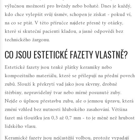
výlučnou možností pro hvězdy nebo bohaté. Dnes je každý,
kdo chce vylepšit svůj úsměv, schopen je získat - pokud ví,
na co se ptát. V této příručce najdete přesně ty otázky,
které si skuteční pacienti kladou, a jasné odpovědi bez
technického žargonu.
CO JSOU ESTETICKÉ FAZETY VLASTNĚ?
Estetické fazety jsou tenké plátky keramiky nebo
kompozitního materiálu, které se přilepují na přední povrch
zubů. Slouží k překrytí vad jako jsou skvrny, drobné
štěrbiny, nepravidelný tvar nebo mírně posunuté zuby.
Nejde o úplnou přestavbu zubu, ale o jemnou úpravu, která
změní vzhled bez nutnosti hlubokého zasahování. Většina
fazet má tloušťku jen 0,3 až 0,7 mm - to je méně než hrubost
lidského vlasu.
Keramické fazety jsou nejčastější volbou, protože vypadají