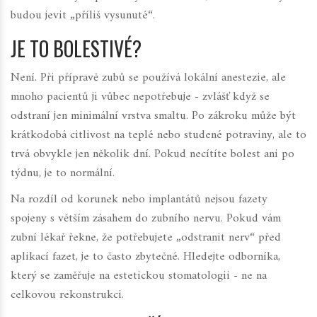
budou jevit „příliš vysunuté“.
JE TO BOLESTIVÉ?
Není. Při přípravě zubů se používá lokální anestezie, ale
mnoho pacientů ji vůbec nepotřebuje - zvlášť když se
odstraní jen minimální vrstva smaltu. Po zákroku může být
krátkodobá citlivost na teplé nebo studené potraviny, ale to
trvá obvykle jen několik dní. Pokud necítíte bolest ani po
týdnu, je to normální.
Na rozdíl od korunek nebo implantátů nejsou fazety
spojeny s větším zásahem do zubního nervu. Pokud vám
zubní lékař řekne, že potřebujete „odstranit nerv“ před
aplikací fazet, je to často zbytečné. Hledejte odborníka,
který se zaměřuje na estetickou stomatologii - ne na
celkovou rekonstrukci.