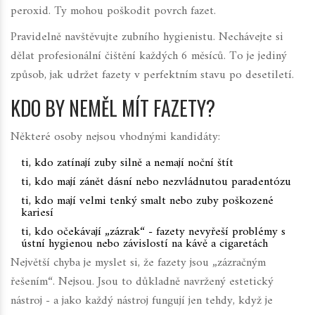
peroxid. Ty mohou poškodit povrch fazet.
Pravidelně navštěvujte zubního hygienistu. Nechávejte si
dělat profesionální čištění každých 6 měsíců. To je jediný
způsob, jak udržet fazety v perfektním stavu po desetiletí.
KDO BY NEMĚL MÍT FAZETY?
Některé osoby nejsou vhodnými kandidáty:
ti, kdo zatínají zuby silně a nemají noční štít
ti, kdo mají zánět dásní nebo nezvládnutou paradentózu
ti, kdo mají velmi tenký smalt nebo zuby poškozené
kariesí
ti, kdo očekávají „zázrak“ - fazety nevyřeší problémy s
ústní hygienou nebo závislostí na kávě a cigaretách
Největší chyba je myslet si, že fazety jsou „zázračným
řešením“. Nejsou. Jsou to důkladně navržený estetický
nástroj - a jako každý nástroj fungují jen tehdy, když je