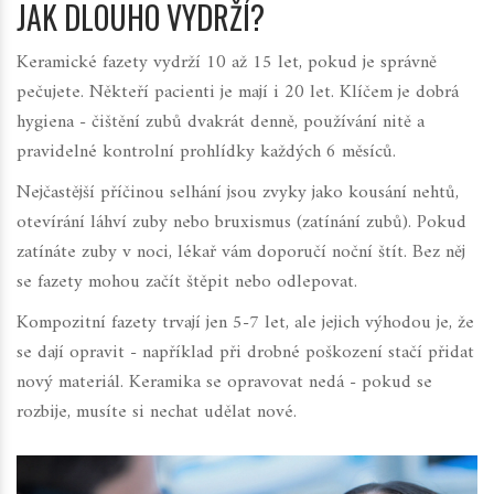
JAK DLOUHO VYDRŽÍ?
Keramické fazety vydrží 10 až 15 let, pokud je správně
pečujete. Někteří pacienti je mají i 20 let. Klíčem je dobrá
hygiena - čištění zubů dvakrát denně, používání nitě a
pravidelné kontrolní prohlídky každých 6 měsíců.
Nejčastější příčinou selhání jsou zvyky jako kousání nehtů,
otevírání láhví zuby nebo bruxismus (zatínání zubů). Pokud
zatínáte zuby v noci, lékař vám doporučí noční štít. Bez něj
se fazety mohou začít štěpit nebo odlepovat.
Kompozitní fazety trvají jen 5-7 let, ale jejich výhodou je, že
se dají opravit - například při drobné poškození stačí přidat
nový materiál. Keramika se opravovat nedá - pokud se
rozbije, musíte si nechat udělat nové.