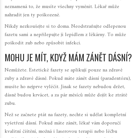
neznamená to, že musíte všechny vyměnit. Lékař může
nahradit jen ty poškozené.
Nikdy nezkoušejte si to doma. Neodstraňujte odlepenou
fazetu sami a nepřilepujte ji lepidlem z lékárny. To může
poškodit zub nebo způsobit infekci.
MOHU JE MÍT, KDYŽ MÁM ZÁNĚT DÁSNÍ?
Nemůžete. Estetické fazety se aplikují pouze na zdravé
zuby a zdravé dásně. Pokud máte zánět dásní (paradentózu),
musíte ho nejprve vyléčit. Jinak se fazety nebudou držet,
dásně budou krvácet, a za pár měsíců může dojít ke ztrátě
zubu.
Než se začnete ptát na fazety, nechte si udělat kompletní
vyšetření dásní. Pokud máte zánět, lékař vám doporučí
kvalitní čištění, možná i laserovou terapii nebo léčbu