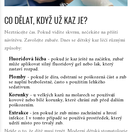
CO DĚLAT, KDYŽ UŽ KAZ JE?
Neztrácejte čas. Pokud vidíte skvrnu, nečekáte na příští
návštěvu. Zavolejte zubaře. Dnes se dětský kaz léčí různými
způsoby:
Fluoridová léčba
- pokud je kaz ještě na začátku, zubař
může aplikovat silný fluoridový gel nebo lak, který
zastaví rozpad.
Plomby
- pokud je díra, odstraní se poškozená část a zub
se naplní bezbolestně, často s použitím lehkého
sedativum.
Korunky
- u velkých kazů na molarech se používají
kovové nebo bílé korunky, které chrání zub před dalším
poškozením.
Extrakce
- jen pokud je zub mimo zachránění a hrozí
infekce. I v tomto případě se používá prostředek, který
udrží místo pro trvalý zub.
Nejde o to, že dítě musí trpět. Moderní dětská stomatologie