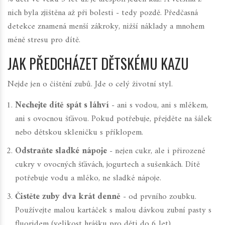
nich byla zjištěna až při bolesti - tedy pozdě. Předčasná
detekce znamená menší zákroky, nižší náklady a mnohem
méně stresu pro dítě.
JAK PŘEDCHÁZET DĚTSKÉMU KAZU
Nejde jen o čištění zubů. Jde o celý životní styl.
Nechejte dítě spát s láhví
- ani s vodou, ani s mlékem,
ani s ovocnou šťávou. Pokud potřebuje, přejděte na šálek
nebo dětskou skleničku s příklopem.
Odstraňte sladké nápoje
- nejen cukr, ale i přirozené
cukry v ovocných šťávách, jogurtech a sušenkách. Dítě
potřebuje vodu a mléko, ne sladké nápoje.
Čistěte zuby dva krát denně
- od prvního zoubku.
Používejte malou kartáček s malou dávkou zubní pasty s
fluoridem (velikost hrášku pro děti do 6 let).