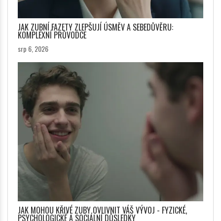
JAK ZUBNÍ FAZETY ZLEPŠUJÍ ÚSMĚV A SEBEDŮVĚRU:
KOMPLEXNÍ PRŮVODCE
srp 6, 2026
JAK MOHOU KŘIVÉ ZUBY OVLIVNIT VÁŠ VÝVOJ - FYZICKÉ,
PSYCHOLOGICKÉ A SOCIÁLNÍ DŮSLEDKY