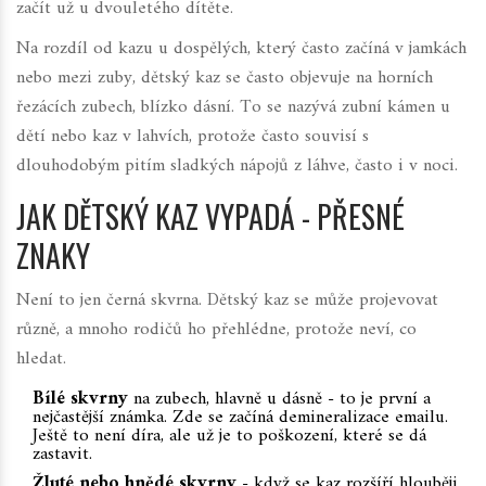
začít už u dvouletého dítěte.
Na rozdíl od kazu u dospělých, který často začíná v jamkách
nebo mezi zuby, dětský kaz se často objevuje na horních
řezácích zubech, blízko dásní. To se nazývá
zubní kámen u
dětí
nebo
kaz v lahvích
, protože často souvisí s
dlouhodobým pitím sladkých nápojů z láhve, často i v noci.
JAK DĚTSKÝ KAZ VYPADÁ - PŘESNÉ
ZNAKY
Není to jen černá skvrna. Dětský kaz se může projevovat
různě, a mnoho rodičů ho přehlédne, protože neví, co
hledat.
Bílé skvrny
na zubech, hlavně u dásně - to je první a
nejčastější známka. Zde se začíná demineralizace emailu.
Ještě to není díra, ale už je to poškození, které se dá
zastavit.
Žluté nebo hnědé skvrny
- když se kaz rozšíří hlouběji,