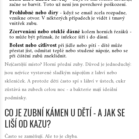
začne se barvit. Toto už není jen povrchové poškození.
Prohlubně nebo díry
- když se email zcela rozpadne,
vznikne otvor. V některých případech je vidět i tmavý
vnitřek zubu.
Zčervenání nebo oteklé dásně
kolem horních řezáků -
to může být příznak, že infekce šíří i do dásní.
Bolest nebo citlivost
při jídle nebo pítí - dítě může
přestat jíst, odmítat teplé nebo studené nápoje, nebo se
při čištění zubů zneklidnit.
Nejčastější místo? Horní přední zuby. Důvod je jednoduchý:
jsou nejvíce vystavené sladkým nápojům z lahví nebo
skleniček. A protože děti často spí s láhví v ústech, cukr
zůstává na zubech celou noc - a bakterie mají ideální
podmínky.
CO JE ZUBNÍ KÁMEN U DĚTÍ - A JAK SE
LIŠÍ OD KAZU?
Často se zaměňují. Ale to je chyba.