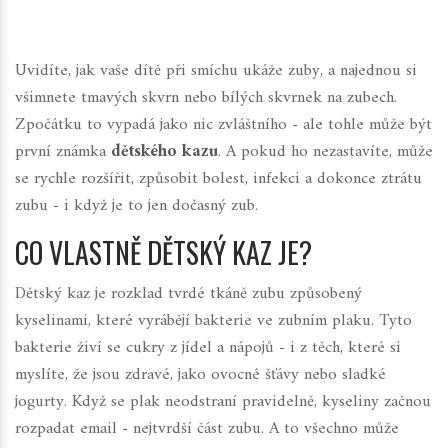
Uvidíte, jak vaše dítě při smíchu ukáže zuby, a najednou si
všimnete tmavých skvrn nebo bílých skvrnek na zubech.
Zpočátku to vypadá jako nic zvláštního - ale tohle může být
první známka
dětského kazu
. A pokud ho nezastavíte, může
se rychle rozšířit, způsobit bolest, infekci a dokonce ztrátu
zubu - i když je to jen dočasný zub.
CO VLASTNĚ DĚTSKÝ KAZ JE?
Dětský kaz je rozklad tvrdé tkáně zubu způsobený
kyselinami, které vyrábějí bakterie ve zubním plaku. Tyto
bakterie živí se cukry z jídel a nápojů - i z těch, které si
myslíte, že jsou zdravé, jako ovocné šťávy nebo sladké
jogurty. Když se plak neodstraní pravidelně, kyseliny začnou
rozpadat email - nejtvrdší část zubu. A to všechno může