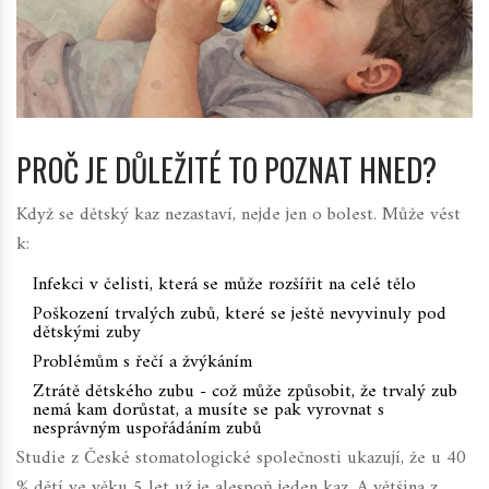
PROČ JE DŮLEŽITÉ TO POZNAT HNED?
Když se dětský kaz nezastaví, nejde jen o bolest. Může vést
k:
Infekci v čelisti, která se může rozšířit na celé tělo
Poškození trvalých zubů, které se ještě nevyvinuly pod
dětskými zuby
Problémům s řečí a žvýkáním
Ztrátě dětského zubu - což může způsobit, že trvalý zub
nemá kam dorůstat, a musíte se pak vyrovnat s
nesprávným uspořádáním zubů
Studie z
České stomatologické společnosti
ukazují, že u 40
% dětí ve věku 5 let už je alespoň jeden kaz. A většina z