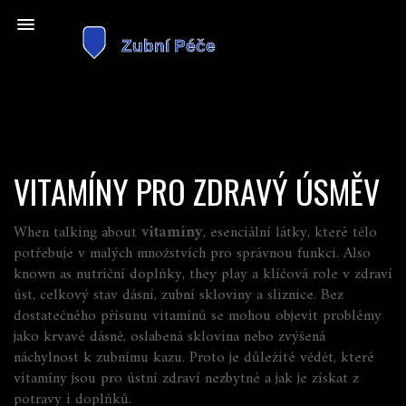
VITAMÍNY PRO ZDRAVÝ ÚSMĚV
When talking about
vitamíny
,
esenciální látky, které tělo
potřebuje v malých množstvích pro správnou funkci
. Also
known as
nutriční doplňky
, they play a klíčová role v
zdraví
úst
,
celkový stav dásní, zubní skloviny a sliznice
. Bez
dostatečného přísunu vitamínů se mohou objevit problémy
jako krvavé dásně, oslabená sklovina nebo zvýšená
náchylnost k zubnímu kazu. Proto je důležité vědět, které
vitamíny jsou pro ústní zdraví nezbytné a jak je získat z
potravy i doplňků.