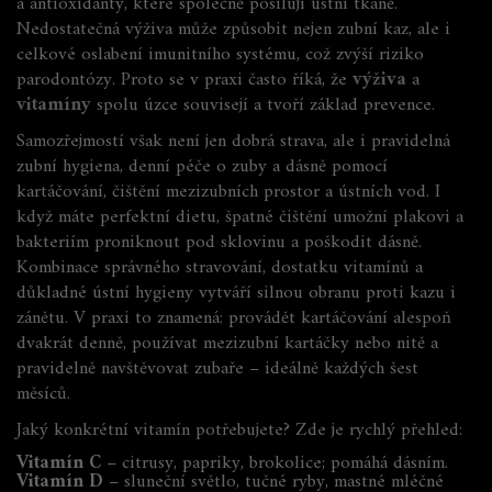
a antioxidanty, které společně posilují ústní tkáně.
Nedostatečná výživa může způsobit nejen zubní kaz, ale i
celkové oslabení imunitního systému, což zvýší riziko
parodontózy. Proto se v praxi často říká, že
výživa
a
vitamíny
spolu úzce souvisejí a tvoří základ prevence.
Samozřejmostí však není jen dobrá strava, ale i pravidelná
zubní hygiena
,
denní péče o zuby a dásně pomocí
kartáčování, čištění mezizubních prostor a ústních vod
. I
když máte perfektní dietu, špatné čištění umožní plakovi a
bakteriím proniknout pod sklovinu a poškodit dásně.
Kombinace správného stravování, dostatku vitamínů a
důkladné ústní hygieny vytváří silnou obranu proti kazu i
zánětu. V praxi to znamená: provádět kartáčování alespoň
dvakrát denně, používat mezizubní kartáčky nebo nitě a
pravidelně navštěvovat zubaře – ideálně každých šest
měsíců.
Jaký konkrétní vitamín potřebujete? Zde je rychlý přehled:
Vitamín C
– citrusy, papriky, brokolice; pomáhá dásním.
Vitamín D
– sluneční světlo, tučné ryby, mastné mléčné