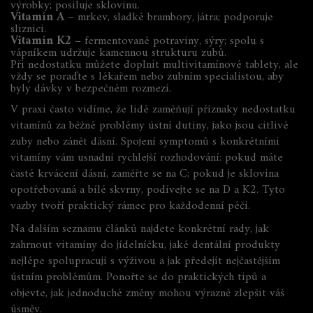
výrobky; posiluje sklovinu.
Vitamín A
– mrkev, sladké brambory, játra; podporuje
sliznici.
Vitamín K2
– fermentované potraviny, sýry; spolu s
vápníkem udržuje kamennou strukturu zubů.
Při nedostatku můžete doplnit multivitamínové tablety, ale
vždy se poraďte s lékařem nebo zubním specialistou, aby
byly dávky v bezpečném rozmezí.
V praxi často vidíme, že lidé zaměňují příznaky nedostatku
vitamínů za běžné problémy ústní dutiny, jako jsou citlivé
zuby nebo zánět dásní. Spojení symptomů s konkrétními
vitamíny vám usnadní rychlejší rozhodování: pokud máte
časté krvácení dásní, zaměřte se na C; pokud je sklovina
opotřebovaná a bílé skvrny, podívejte se na D a K2. Tyto
vazby tvoří praktický rámec pro každodenní péči.
Na dalším seznamu článků najdete konkrétní rady, jak
zahrnout vitamíny do jídelníčku, jaké dentální produkty
nejlépe spolupracují s výživou a jak předejít nejčastějším
ústním problémům. Ponořte se do praktických tipů a
objevte, jak jednoduché změny mohou výrazně zlepšit váš
úsměv.