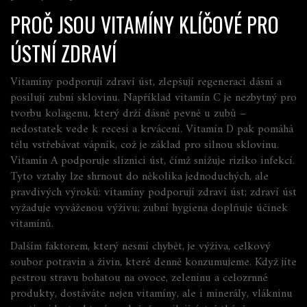
PROČ JSOU VITAMÍNY KLÍČOVÉ PRO
ÚSTNÍ ZDRAVÍ
Vitamíny podporují
zdraví úst
,
zlepšují regeneraci dásní a
posilují zubní sklovinu
. Například vitamín C je nezbytný pro
tvorbu kolagenu, který drží dásně pevně u zubů –
nedostatek vede k recesi a krvácení. Vitamín D pak pomáhá
tělu vstřebávat vápník, což je základ pro silnou sklovinu.
Vitamín A podporuje sliznici úst, čímž snižuje riziko infekcí.
Tyto vztahy lze shrnout do několika jednoduchých, ale
pravdivých výroků:
vitamíny podporují zdraví úst; zdraví úst
vyžaduje vyváženou výživu; zubní hygiena doplňuje účinek
vitamínů.
Dalším faktorem, který nesmí chybět, je
výživa
,
celkový
soubor potravin a živin, které denně konzumujeme
. Když jíte
pestrou stravu bohatou na ovoce, zeleninu a celozrnné
produkty, dostáváte nejen vitamíny, ale i minerály, vlákninu