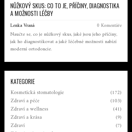
NŮŽKOVÝ SKUS: CO TO JE, PŘÍČINY, DIAGNOSTIKA
A MOŽNOSTI LÉČBY
Lenka Vraná
0 Komentáře
Naučte se, co je nůžkový skus, jaké jsou jeho příčiny,
jak ho diagnostikovat a jaké léčebné možnosti nabízí
moderní ortodoncie.
KATEGORIE
Kosmetická stomatologie
(172)
Zdraví a péče
(103)
Zdraví a wellness
(41)
Zdraví a krása
(9)
Zdraví
(7)