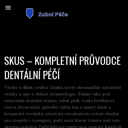
SKUS – KOMPLETNÍ PRŮVODCE
DENTÁLNÍ PÉČÍ
Vítejte u
skus
,
soubor článků, který shromažďuje nejčastější
otázky a tipy z oblasti stomatologie
. Známý také pod
označením
dentální témata
,
zubní plak
,
tenká biofilmová
vrstva, která může způsobit zubní kaz a záněty dásní
a
keramické rovnátka
,
estetická ortodontická řešení vhodná
pro dospělé i teenagery
, patří mezi hlavní témata, jenž tato
skupina pokrývá. Další klíčové entity jsou
sonický kartáček
,