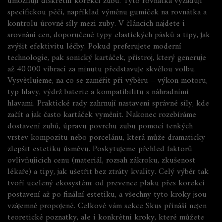
umožňují diskrétní korekci zubů
. Tyto rovnátka vyžadují
specifickou péči, například výměnu gumiček na rovnátka a
kontrolu úrovně síly mezi zuby. V článcích najdete i
srovnání cen, doporučené typy elastických pásků a tipy, jak
zvýšit efektivitu léčby. Pokud preferujete moderní
technologie, pak
sonický kartáček
,
přístroj, který generuje
až 40 000 vibrací za minutu
představuje skvělou volbu.
Vysvětlujeme, na co se zaměřit při výběru – výkon motoru,
typ hlavy, výdrž baterie a kompatibilitu s náhradními
hlavami. Praktické rady zahrnují nastavení správné síly, kde
začít a jak často kartáček vyměnit. Nakonec rozebíráme
dostavení zubů
,
úpravu povrchu zubu pomocí tenkých
vrstev kompozitu nebo porcelánu
, která může dramaticky
zlepšit estetiku úsměvu. Poskytujeme přehled faktorů
ovlivňujících cenu (materiál, rozsah zákroku, zkušenost
lékaře) a tipy, jak ušetřit bez ztráty kvality. Celý výběr tak
tvoří ucelený ekosystém: od prevence plak​u přes korekci
postavení až po finální estetiku, a všechny tyto kroky jsou
vzájemně propojené. Celkově vám sekce Skus přináší nejen
teoretické poznatky, ale i konkrétní kroky, které můžete