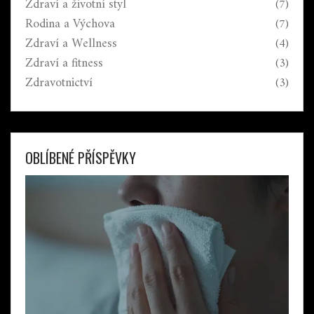
Zdraví a životní styl
(7)
Rodina a Výchova
(7)
Zdraví a Wellness
(4)
Zdraví a fitness
(3)
Zdravotnictví
(3)
OBLÍBENÉ PŘÍSPĚVKY