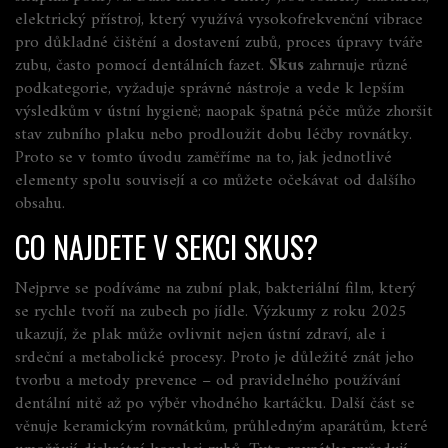
elektrický přístroj, který využívá vysokofrekvenční vibrace
pro důkladné čištění
a
dostavení zubů
,
proces úpravy tváře
zubu, často pomocí dentálních fazet
.
Skus
zahrnuje různé
podkategorie, vyžaduje správné nástroje a vede k lepším
výsledkům v ústní hygieně; naopak špatná péče může zhoršit
stav zubního plak​u nebo prodloužit dobu léčby rovnátky.
Proto se v tomto úvodu zaměříme na to, jak jednotlivé
elementy spolu souvisejí a co můžete očekávat od dalšího
obsahu.
CO NAJDETE V SEKCI SKUS?
Nejprve se podíváme na
zubní plak
,
bakteriální film, který
se rychle tvoří na zubech po jídle
. Výzkumy z roku 2025
ukazují, že plak může ovlivnit nejen ústní zdraví, ale i
srdeční a metabolické procesy. Proto je důležité znát jeho
tvorbu a metody prevence – od pravidelného používání
dentální nitě až po výběr vhodného kartáčku. Další část se
věnuje
keramickým rovnátkům
,
průhledným aparátům, které