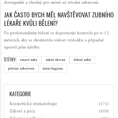
dostupnější a vhodný pro mírné až střední zabarvení.
JAK ČASTO BYCH MĚL NAVŠTĚVOVAT ZUBNÍHO
LÉKAŘE KVŮLI BĚLENÍ?
Po profesionálním bělení se doporučuje kontrola po 6‑12
měsících, aby se zhodnotila stálost výsledku a případně
upravil plán údržby.
ŠTÍTKY:
tmavé zuby
zubní skvrny
bělení zubů
příčiny zabarvení
ústní hygiena
KATEGORIE
Kosmetická stomatologie
(171)
Zdraví a péče
(103)