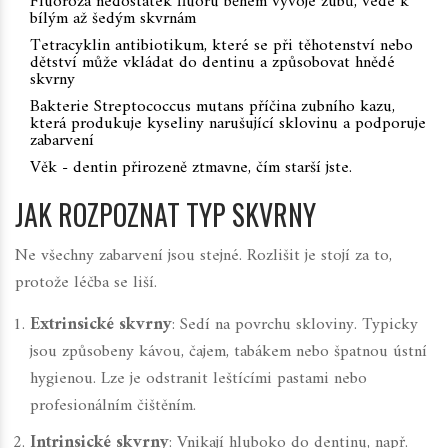
Fluoróza
nedostatek fluoru během vývoje zubů, vede k
bílým až šedým skvrnám
Tetracyklin
antibiotikum, které se při těhotenství nebo
dětství může vkládat do dentinu a způsobovat hnědé
skvrny
Bakterie Streptococcus mutans
příčina zubního kazu,
která produkuje kyseliny narušující sklovinu a podporuje
zabarvení
Věk - dentin přirozeně ztmavne, čím starší jste.
JAK ROZPOZNAT TYP SKVRNY
Ne všechny zabarvení jsou stejné. Rozlišit je stojí za to,
protože léčba se liší.
Extrinsické skvrny
: Sedí na povrchu skloviny. Typicky
jsou způsobeny kávou, čajem, tabákem nebo špatnou ústní
hygienou. Lze je odstranit leštícími pastami nebo
profesionálním čištěním.
Intrinsické skvrny
: Vnikají hluboko do dentinu, např.