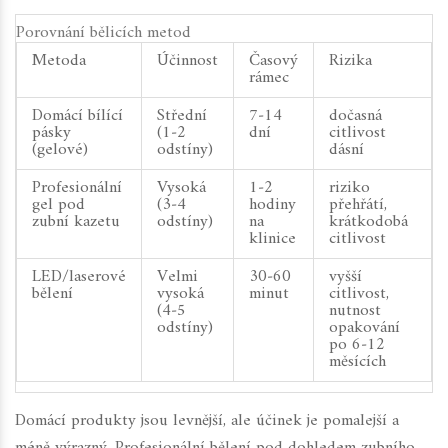
Porovnání bělicích metod
Metoda
Účinnost
Časový
Rizika
rámec
Domácí bílící
Střední
7‑14
dočasná
pásky
(1‑2
dní
citlivost
(gelové)
odstíny)
dásní
Profesionální
Vysoká
1‑2
riziko
gel pod
(3‑4
hodiny
přehřátí,
zubní kazetu
odstíny)
na
krátkodobá
klinice
citlivost
LED/laserové
Velmi
30‑60
vyšší
bělení
vysoká
minut
citlivost,
(4‑5
nutnost
odstíny)
opakování
po 6‑12
měsících
Domácí produkty jsou levnější, ale účinek je pomalejší a