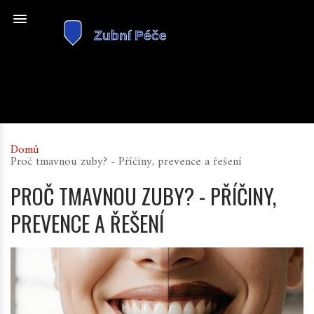
Domů
Proč tmavnou zuby? - Příčiny, prevence a řešení
PROČ TMAVNOU ZUBY? - PŘÍČINY,
PREVENCE A ŘEŠENÍ