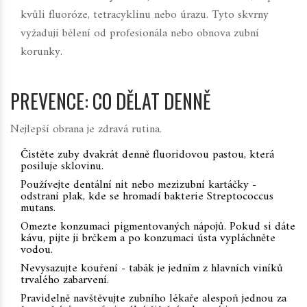
kvůli fluoróze, tetracyklinu nebo úrazu. Tyto skvrny
vyžadují bělení od profesionála nebo obnova zubní
korunky.
PREVENCE: CO DĚLAT DENNĚ
Nejlepší obrana je zdravá rutina.
Čistěte zuby dvakrát denně fluoridovou pastou, která
posiluje sklovinu.
Používejte dentální nit nebo mezizubní kartáčky -
odstraní plak, kde se hromadí bakterie
Streptococcus
mutans
.
Omezte konzumaci pigmentovaných nápojů. Pokud si dáte
kávu, pijte ji brčkem a po konzumaci ústa vypláchněte
vodou.
Nevysazujte kouření - tabák je jedním z hlavních viníků
trvalého zabarvení.
Pravidelně navštěvujte zubního lékaře alespoň jednou za