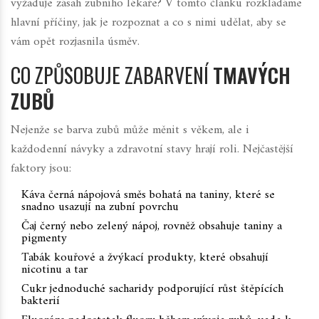
vyžaduje zásah zubního lékaře? V tomto článku rozkládáme
hlavní příčiny, jak je rozpoznat a co s nimi udělat, aby se
vám opět rozjasnila úsměv.
CO ZPŮSOBUJE ZABARVENÍ
TMAVÝCH
ZUBŮ
Nejenže se barva zubů může měnit s věkem, ale i
každodenní návyky a zdravotní stavy hrají roli. Nejčastější
faktory jsou:
Káva
černá nápojová směs bohatá na taniny, které se
snadno usazují na zubní povrchu
Čaj
černý nebo zelený nápoj, rovněž obsahuje taniny a
pigmenty
Tabák
kouřové a žvýkací produkty, které obsahují
nicotinu a tar
Cukr
jednoduché sacharidy podporující růst štěpících
bakterií