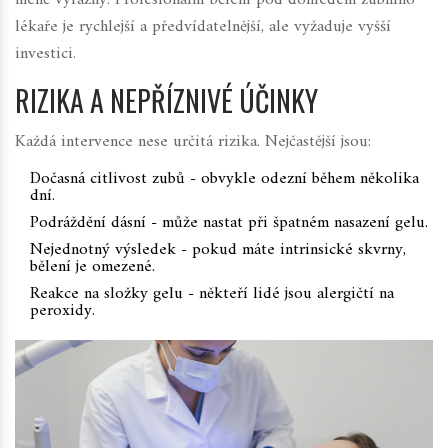
méně výrazný. Profesionální bělení pod dohledem zubního
lékaře je rychlejší a předvídatelnější, ale vyžaduje vyšší
investici.
RIZIKA A NEPŘÍZNIVÉ ÚČINKY
Každá intervence nese určitá rizika. Nejčastější jsou:
Dočasná citlivost zubů - obvykle odezní během několika
dní.
Podráždění dásní - může nastat při špatném nasazení gelu.
Nejednotný výsledek - pokud máte intrinsické skvrny,
bělení je omezené.
Reakce na složky gelu - někteří lidé jsou alergičtí na
peroxidy.