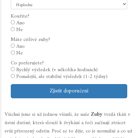
Kouříte?
Ano
Ne
Máte citlivé zuby?
Ano
Ne
Co preferujete?
Rychlý výsledek (v několika hodinách)
Pomalejší, ale stabilní výsledek (1-2 týdny)
Zjistit doporučení
Všichni jsme si už jednou všimli, že naše
Zuby
tvrdá tkáň v
ústní dutině, která slouží k žvýkání a řeči
začínají ztrácet
svůj přirozený odstín. Proč se to děje, co je normální a co už