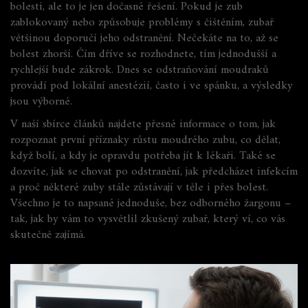
bolesti, ale to je jen dočasné řešení. Pokud je zub
zablokovaný nebo způsobuje problémy s čištěním, zubař
většinou doporučí jeho odstranění. Nečekáte na to, až se
bolest zhorší. Čím dříve se rozhodnete, tím jednodušší a
rychlejší bude zákrok. Dnes se odstraňování moudraků
provádí pod lokální anestézií, často i ve spánku, a výsledky
jsou výborné.
V naší sbírce článků najdete přesné informace o tom, jak
rozpoznat první příznaky růstu moudrého zubu, co dělat,
když bolí, a kdy je opravdu potřeba jít k lékaři. Také se
dozvíte, jak se chovat po odstranění, jak předcházet infekcím
a proč některé zuby stále zůstávají v těle i přes bolest.
Všechno je to napsané jednoduše, bez odborného žargonu –
tak, jak by vám to vysvětlil zkušený zubař, který ví, co vás
skutečně zajímá.