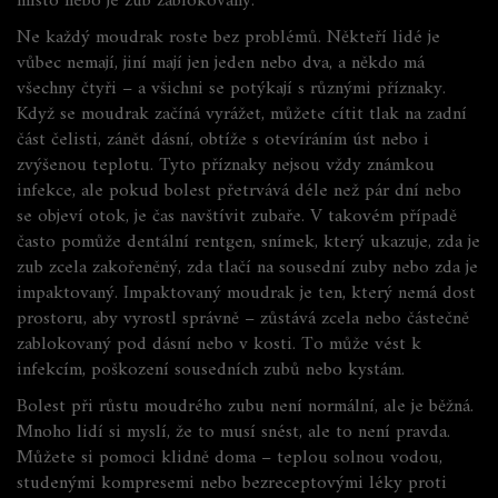
místo nebo je zub zablokovaný
.
Ne každý moudrak roste bez problémů. Někteří lidé je
vůbec nemají, jiní mají jen jeden nebo dva, a někdo má
všechny čtyři – a všichni se potýkají s různými příznaky.
Když se moudrak začíná vyrážet, můžete cítit tlak na zadní
část čelisti, zánět dásní, obtíže s otevíráním úst nebo i
zvýšenou teplotu. Tyto příznaky nejsou vždy známkou
infekce, ale pokud bolest přetrvává déle než pár dní nebo
se objeví otok, je čas navštívit zubaře. V takovém případě
často pomůže
dentální rentgen
,
snímek, který ukazuje, zda je
zub zcela zakořeněný, zda tlačí na sousední zuby nebo zda je
impaktovaný
.
Impaktovaný moudrak je ten, který nemá dost
prostoru, aby vyrostl správně – zůstává zcela nebo částečně
zablokovaný pod dásní nebo v kosti. To může vést k
infekcím, poškození sousedních zubů nebo kystám.
Bolest při růstu moudrého zubu není normální, ale je běžná.
Mnoho lidí si myslí, že to musí snést, ale to není pravda.
Můžete si pomoci klidně doma – teplou solnou vodou,
studenými kompresemi nebo bezreceptovými léky proti