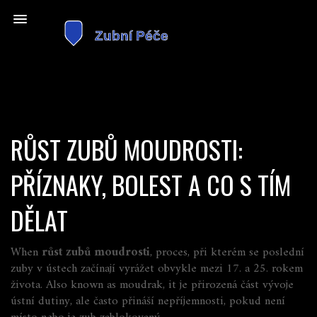
RŮST ZUBŮ MOUDROSTI:
PŘÍZNAKY, BOLEST A CO S TÍM
DĚLAT
When
růst zubů moudrosti
,
proces, při kterém se poslední
zuby v ústech začínají vyrážet obvykle mezi 17. a 25. rokem
života
. Also known as
moudrak
, it
je přirozená část vývoje
ústní dutiny, ale často přináší nepříjemnosti, pokud není