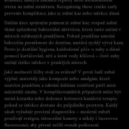
kousnutí, náhlých změnách teploty nebo dlouhodobém
stresu na zubní strukturu. Recognizing these cracks early
prevents komplikace, jako je zubní kaz nebo infekce dásní.
Dalším úzce spojeným pojmem je
zubní kaz
,
rozpad zubní
tkáně způsobený bakteriální aktivitou, která často začíná v
místech oslabených prasklinou
. Pokud prasklina umožní
bakteriím proniknout do dentinu, nastává rychlý vývoj kazu.
Proto je
dentální hygiena
,
každodenní péče o zuby a dásně
pomocí kartáčování, nití a ústní vody
klíčová – čisté zuby
snižují riziko infekce v prasklých místech.
Jaké možnosti léčby stojí za zvážení? V první řadě
zubní
výplně
,
materiály jako kompozit nebo amalgám, které
uzavřou prasklinu a zabrání dalšímu rozšíření
patří mezi
nejčastější zásahy. V komplikovanějších případech může být
nutná korunka nebo dokonce kořenová kanálová terapie,
pokud se infekce dostane do pulpálního prostoru. Každý
zásah vyžaduje precizní diagnostiku – moderní zubaři
používají rentgen, intraorální kamery a někdy i laserovou
fluorescenci, aby přesně určili rozsah poškození.