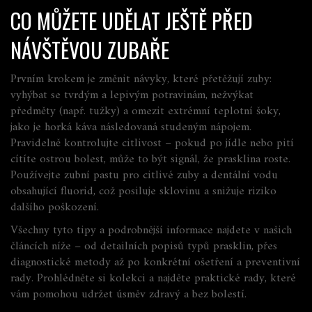
CO MŮŽETE UDĚLAT JEŠTĚ PŘED
NÁVŠTĚVOU ZUBAŘE
Prvním krokem je změnit návyky, které přetěžují zuby:
vyhýbat se tvrdým a lepivým potravinám, nežvýkat
předměty (např. tužky) a omezit extrémní teplotní šoky,
jako je horká káva následovaná studeným nápojem.
Pravidelně kontrolujte citlivost – pokud po jídle nebo pití
cítíte ostrou bolest, může to být signál, že prasklina roste.
Používejte zubní pastu pro citlivé zuby a dentální vodu
obsahující fluorid, což posiluje sklovinu a snižuje riziko
dalšího poškození.
Všechny tyto tipy a podrobnější informace najdete v našich
článcích níže – od detailních popisů typů prasklin, přes
diagnostické metody až po konkrétní ošetření a preventivní
rady. Prohlédněte si kolekci a najděte praktické rady, které
vám pomohou udržet úsměv zdravý a bez bolestí.