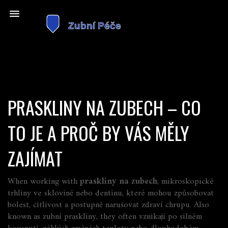
PRASKLINY NA ZUBECH – CO
TO JE A PROČ BY VÁS MĚLY
ZAJÍMAT
When working with
praskliny na zubech
,
mikroskopické
trhliny ve sklovině nebo dentinu, které mohou způsobovat
bolest, citlivost a postupně narušovat zdraví chrupu
. Also
known as
zubní praskliny
, they often vznikají po silném